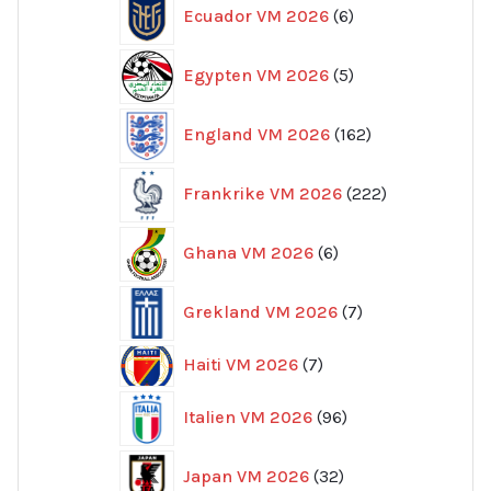
6
Ecuador VM 2026
6
produkter
5
Egypten VM 2026
5
produkter
162
England VM 2026
162
produkter
222
Frankrike VM 2026
222
produkter
6
Ghana VM 2026
6
produkter
7
Grekland VM 2026
7
produkter
7
Haiti VM 2026
7
produkter
96
Italien VM 2026
96
produkter
32
Japan VM 2026
32
produkter