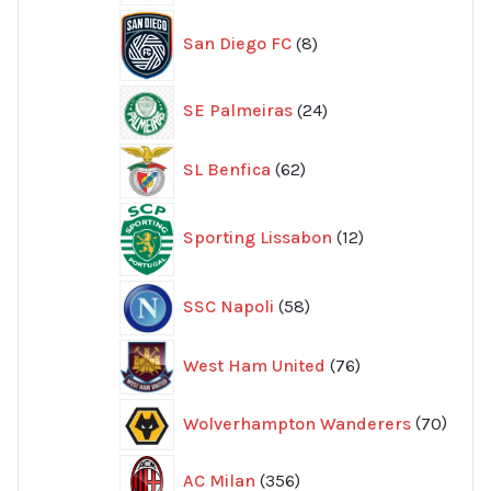
produkter
8
San Diego FC
8
produkter
24
SE Palmeiras
24
produkter
62
SL Benfica
62
produkter
12
Sporting Lissabon
12
produkter
58
SSC Napoli
58
produkter
76
West Ham United
76
produkter
70
Wolverhampton Wanderers
70
produ
356
AC Milan
356