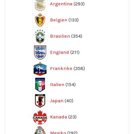
Argentina
293
produkter
133
Belgien
133
produkter
354
Brasilien
354
produkter
211
England
211
produkter
358
Frankrike
358
produkter
154
Italien
154
produkter
40
Japan
40
produkter
23
Kanada
23
produkter
192
Mexiko
192