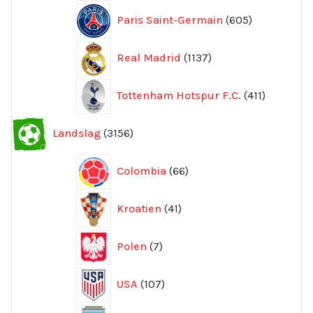
605
Paris Saint-Germain
605
produkter
1137
Real Madrid
1137
produkter
411
Tottenham Hotspur F.C.
411
produkter
3156
Landslag
3156
produkter
66
Colombia
66
produkter
41
Kroatien
41
produkter
7
Polen
7
produkter
107
USA
107
produkter
293