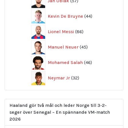
Jan Oblak
57
produkter
44
Kevin De Bruyne
44
produkter
86
Lionel Messi
86
produkter
45
Manuel Neuer
45
produkter
46
Mohamed Salah
46
produkter
32
Neymar Jr
32
produkter
Haaland gör två mål och leder Norge till 3-2-
seger över Senegal – En spännande VM-match
2026