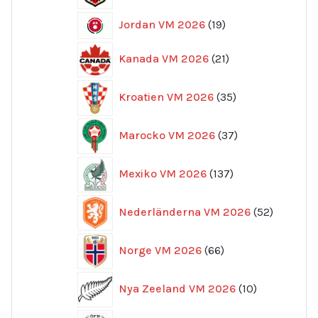
19
Jordan VM 2026
19
produkter
21
Kanada VM 2026
21
produkter
35
Kroatien VM 2026
35
produkter
37
Marocko VM 2026
37
produkter
137
Mexiko VM 2026
137
produkter
52
Nederländerna VM 2026
52
produkte
66
Norge VM 2026
66
produkter
10
Nya Zeeland VM 2026
10
produkter
15