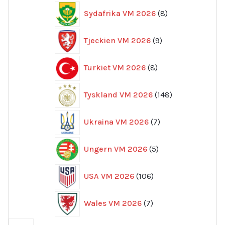
8
Sydafrika VM 2026
8
produkter
9
Tjeckien VM 2026
9
produkter
8
Turkiet VM 2026
8
produkter
148
Tyskland VM 2026
148
produkter
7
Ukraina VM 2026
7
produkter
5
Ungern VM 2026
5
produkter
106
USA VM 2026
106
produkter
7
Wales VM 2026
7
produkter
59