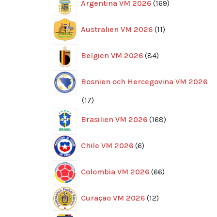
Argentina VM 2026
169
produkter
11
Australien VM 2026
11
produkter
84
Belgien VM 2026
84
produkter
Bosnien och Hercegovina VM 2026
17
17
produkter
168
Brasilien VM 2026
168
produkter
6
Chile VM 2026
6
produkter
66
Colombia VM 2026
66
produkter
12
Curaçao VM 2026
12
produkter