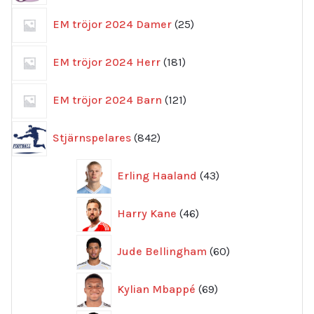
25
EM tröjor 2024 Damer
25
produkter
181
EM tröjor 2024 Herr
181
produkter
121
EM tröjor 2024 Barn
121
produkter
842
Stjärnspelares
842
produkter
43
Erling Haaland
43
produkter
46
Harry Kane
46
produkter
60
Jude Bellingham
60
produkter
69
Kylian Mbappé
69
produkter