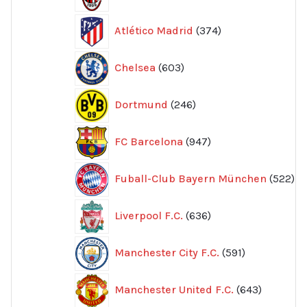
produkter
374
Atlético Madrid
374
produkter
603
Chelsea
603
produkter
246
Dortmund
246
produkter
947
FC Barcelona
947
produkter
52
Fuball-Club Bayern München
522
pr
636
Liverpool F.C.
636
produkter
591
Manchester City F.C.
591
produkter
643
Manchester United F.C.
643
produkte