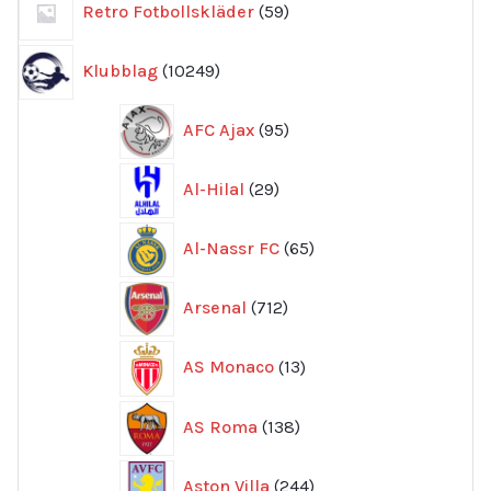
Retro Fotbollskläder
59
produkter
10249
Klubblag
10249
produkter
95
AFC Ajax
95
produkter
29
Al-Hilal
29
produkter
65
Al-Nassr FC
65
produkter
712
Arsenal
712
produkter
13
AS Monaco
13
produkter
138
AS Roma
138
produkter
244
Aston Villa
244