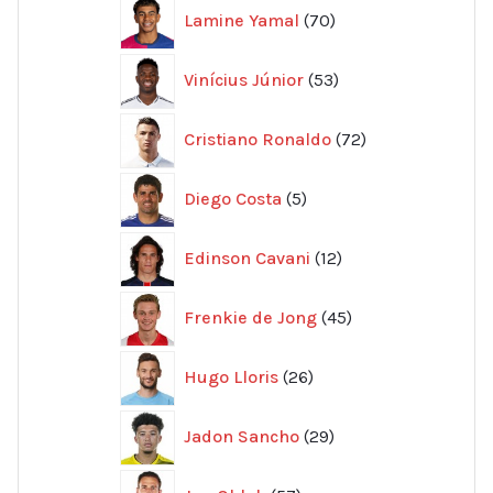
70
Lamine Yamal
70
produkter
53
Vinícius Júnior
53
produkter
72
Cristiano Ronaldo
72
produkter
5
Diego Costa
5
produkter
12
Edinson Cavani
12
produkter
45
Frenkie de Jong
45
produkter
26
Hugo Lloris
26
produkter
29
Jadon Sancho
29
produkter
57