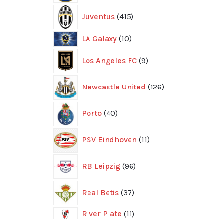
415
Juventus
415
produkter
10
LA Galaxy
10
produkter
9
Los Angeles FC
9
produkter
126
Newcastle United
126
produkter
40
Porto
40
produkter
11
PSV Eindhoven
11
produkter
96
RB Leipzig
96
produkter
37
Real Betis
37
produkter
11
River Plate
11