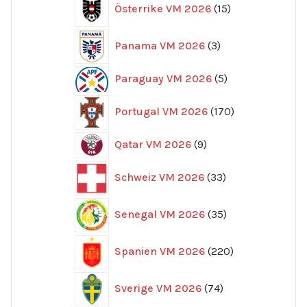
Österrike VM 2026
15
produkter
3
Panama VM 2026
3
produkter
5
Paraguay VM 2026
5
produkter
170
Portugal VM 2026
170
produkter
9
Qatar VM 2026
9
produkter
33
Schweiz VM 2026
33
produkter
35
Senegal VM 2026
35
produkter
220
Spanien VM 2026
220
produkter
74
Sverige VM 2026
74
produkter