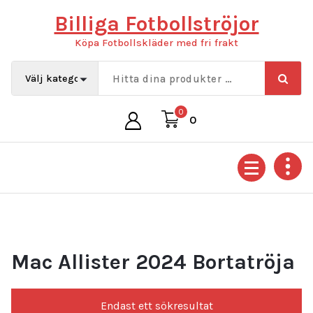
Hoppa
Billiga Fotbollströjor
till
innehåll
Köpa Fotbollskläder med fri frakt
0
0
Mac Allister 2024 Bortatröja
Endast ett sökresultat