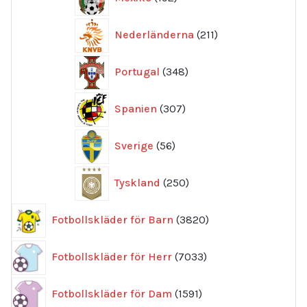
produkter
211
Nederländerna
211
produkter
348
Portugal
348
produkter
307
Spanien
307
produkter
56
Sverige
56
produkter
250
Tyskland
250
produkter
3820
Fotbollskläder för Barn
3820
produkter
7033
Fotbollskläder för Herr
7033
produkter
1591
Fotbollskläder för Dam
1591
produkter