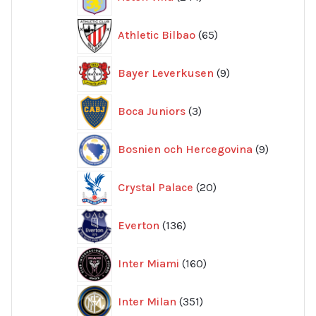
produkter
65
Athletic Bilbao
65
produkter
9
Bayer Leverkusen
9
produkter
3
Boca Juniors
3
produkter
9
Bosnien och Hercegovina
9
produkte
20
Crystal Palace
20
produkter
136
Everton
136
produkter
160
Inter Miami
160
produkter
351
Inter Milan
351
produkter