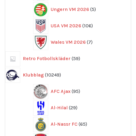
5
Ungern VM 2026
5
produkter
106
USA VM 2026
106
produkter
7
Wales VM 2026
7
produkter
59
Retro Fotbollskläder
59
produkter
10249
Klubblag
10249
produkter
95
AFC Ajax
95
produkter
29
Al-Hilal
29
produkter
65
Al-Nassr FC
65
produkter