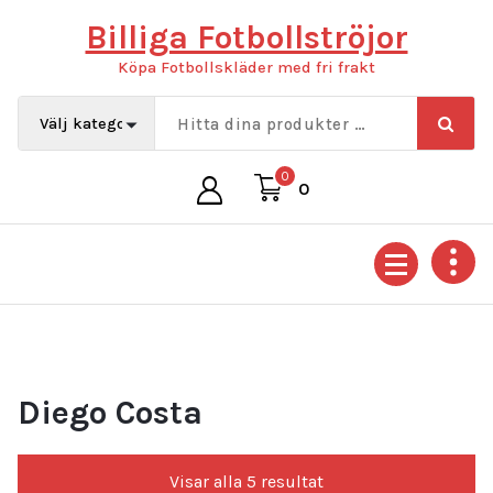
Hoppa
Billiga Fotbollströjor
till
innehåll
Köpa Fotbollskläder med fri frakt
0
0
Diego Costa
Sortera
Visar alla 5 resultat