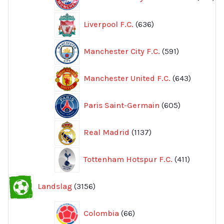
pr
636
Liverpool F.C.
636
produkter
591
Manchester City F.C.
591
produkter
643
Manchester United F.C.
643
produkte
605
Paris Saint-Germain
605
produkter
1137
Real Madrid
1137
produkter
411
Tottenham Hotspur F.C.
411
produkter
3156
Landslag
3156
produkter
66
Colombia
66
produkter