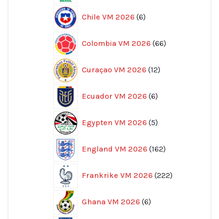
6
Chile VM 2026
6
produkter
66
Colombia VM 2026
66
produkter
12
Curaçao VM 2026
12
produkter
6
Ecuador VM 2026
6
produkter
5
Egypten VM 2026
5
produkter
162
England VM 2026
162
produkter
222
Frankrike VM 2026
222
produkter
6
Ghana VM 2026
6
produkter