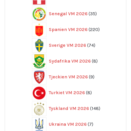
produkter
35
Senegal VM 2026
35
produkter
220
Spanien VM 2026
220
produkter
74
Sverige VM 2026
74
produkter
8
Sydafrika VM 2026
8
produkter
9
Tjeckien VM 2026
9
produkter
8
Turkiet VM 2026
8
produkter
148
Tyskland VM 2026
148
produkter
7
Ukraina VM 2026
7
produkter