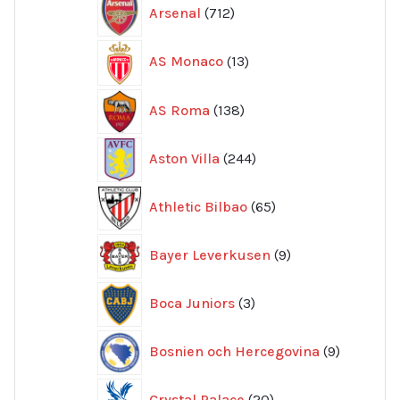
712
Arsenal
712
produkter
13
AS Monaco
13
produkter
138
AS Roma
138
produkter
244
Aston Villa
244
produkter
65
Athletic Bilbao
65
produkter
9
Bayer Leverkusen
9
produkter
3
Boca Juniors
3
produkter
9
Bosnien och Hercegovina
9
produkte
20
Crystal Palace
20