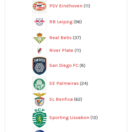
11
PSV Eindhoven
11
produkter
96
RB Leipzig
96
produkter
37
Real Betis
37
produkter
11
River Plate
11
produkter
8
San Diego FC
8
produkter
24
SE Palmeiras
24
produkter
62
SL Benfica
62
produkter
12
Sporting Lissabon
12
produkter