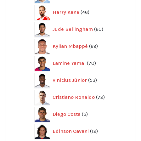
46
Harry Kane
46
produkter
60
Jude Bellingham
60
produkter
69
Kylian Mbappé
69
produkter
70
Lamine Yamal
70
produkter
53
Vinícius Júnior
53
produkter
72
Cristiano Ronaldo
72
produkter
5
Diego Costa
5
produkter
12
Edinson Cavani
12
produkter