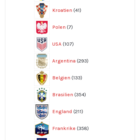
41
Kroatien
41
produkter
7
Polen
7
produkter
107
USA
107
produkter
293
Argentina
293
produkter
133
Belgien
133
produkter
354
Brasilien
354
produkter
211
England
211
produkter
358
Frankrike
358
produkter