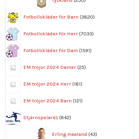
Tyskland
250
produkter
3820
Fotbollskläder för Barn
3820
produkter
7033
Fotbollskläder för Herr
7033
produkter
1591
Fotbollskläder för Dam
1591
produkter
25
EM tröjor 2024 Damer
25
produkter
181
EM tröjor 2024 Herr
181
produkter
121
EM tröjor 2024 Barn
121
produkter
842
Stjärnspelares
842
produkter
43
Erling Haaland
43
produkter