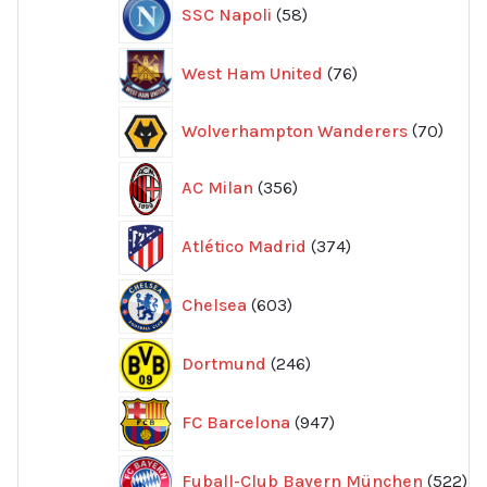
58
SSC Napoli
58
produkter
76
West Ham United
76
produkter
70
Wolverhampton Wanderers
70
produ
356
AC Milan
356
produkter
374
Atlético Madrid
374
produkter
603
Chelsea
603
produkter
246
Dortmund
246
produkter
947
FC Barcelona
947
produkter
52
Fuball-Club Bayern München
522