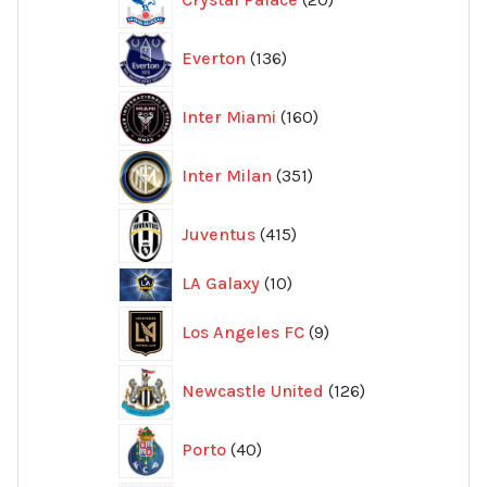
produkter
136
Everton
136
produkter
160
Inter Miami
160
produkter
351
Inter Milan
351
produkter
415
Juventus
415
produkter
10
LA Galaxy
10
produkter
9
Los Angeles FC
9
produkter
126
Newcastle United
126
produkter
40
Porto
40
produkter