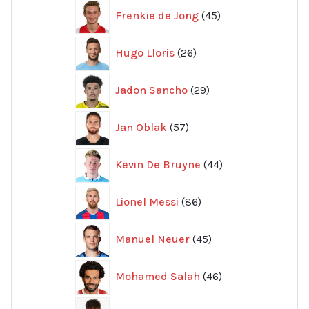
45
Frenkie de Jong
45
produkter
26
Hugo Lloris
26
produkter
29
Jadon Sancho
29
produkter
57
Jan Oblak
57
produkter
44
Kevin De Bruyne
44
produkter
86
Lionel Messi
86
produkter
45
Manuel Neuer
45
produkter
46
Mohamed Salah
46
produkter
32