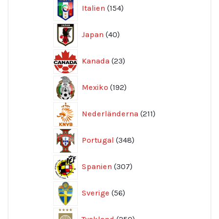
154
Italien
154
produkter
40
Japan
40
produkter
23
Kanada
23
produkter
192
Mexiko
192
produkter
211
Nederländerna
211
produkter
348
Portugal
348
produkter
307
Spanien
307
produkter
56
Sverige
56
produkter
250