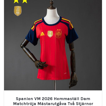
Spanien VM 2026 Hemmaställ Dam
Matchtröja Mästarutgåva Två Stjärnor