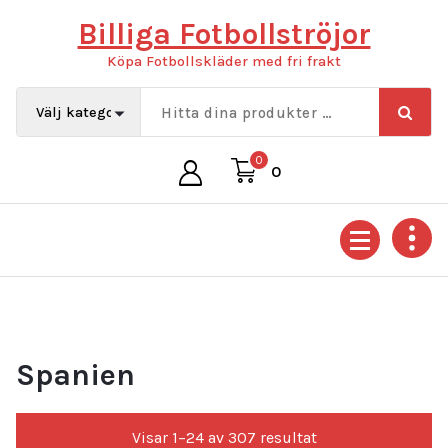
Hoppa
Billiga Fotbollströjor
till
innehåll
Köpa Fotbollskläder med fri frakt
0
0
Spanien
Sortera
Visar 1–24 av 307 resultat