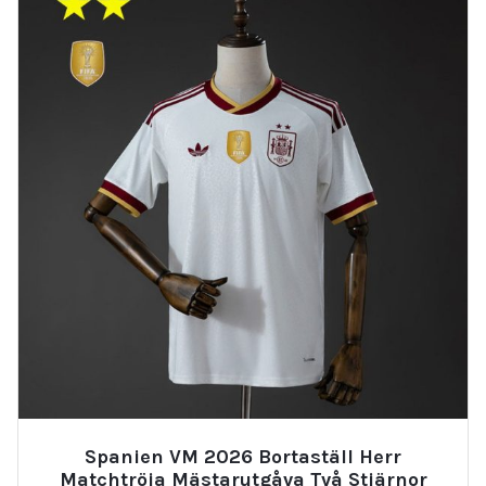
Spanien VM 2026 Bortaställ Herr
Matchtröja Mästarutgåva Två Stjärnor