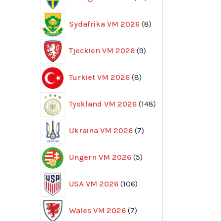
produkter
8
Sydafrika VM 2026
8
produkter
9
Tjeckien VM 2026
9
produkter
8
Turkiet VM 2026
8
produkter
148
Tyskland VM 2026
148
produkter
7
Ukraina VM 2026
7
produkter
5
Ungern VM 2026
5
produkter
106
USA VM 2026
106
produkter
7
Wales VM 2026
7
produkter