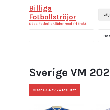
Hoppa
Billiga
till
innehåll
Fotbollströjor
Köpa Fotbollskläder med fri frakt
He
Sverige VM 20
Sortera
Visar 1–24 av 74 resultat
efter
senaste