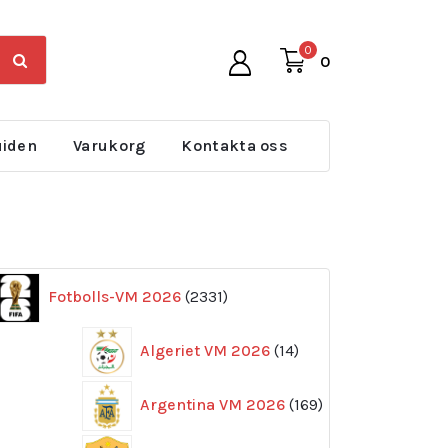
0
0
uiden
Varukorg
Kontakta oss
2331
Fotbolls-VM 2026
2331
produkter
14
Algeriet VM 2026
14
produkter
169
Argentina VM 2026
169
produkter
11