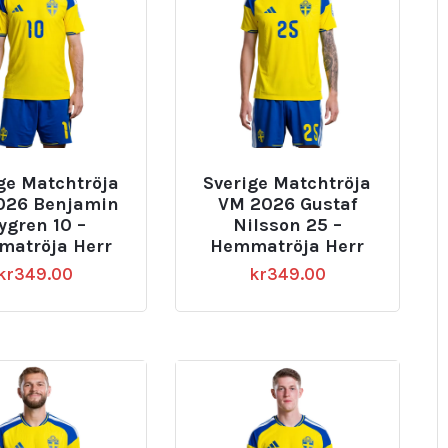
ge Matchtröja
Sverige Matchtröja
026 Benjamin
VM 2026 Gustaf
ygren 10 –
Nilsson 25 –
atröja Herr
Hemmatröja Herr
kr
349.00
kr
349.00