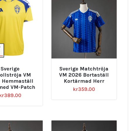
Sverige
Sverige Matchtröja
ollströja VM
VM 2026 Bortaställ
 Hemmaställ
Kortärmad Herr
med VM-Patch
kr
359.00
kr
389.00