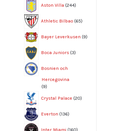
244
Aston Villa
244
produkter
65
Athletic Bilbao
65
produkter
9
Bayer Leverkusen
9
produkter
3
Boca Juniors
3
produkter
Bosnien och
Hercegovina
9
9
produkter
20
Crystal Palace
20
produkter
136
Everton
136
produkter
160
Inter Miami
160