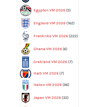
5
Egypten VM 2026
5
produkter
162
England VM 2026
162
produkter
222
Frankrike VM 2026
222
produkter
6
Ghana VM 2026
6
produkter
7
Grekland VM 2026
7
produkter
7
Haiti VM 2026
7
produkter
96
Italien VM 2026
96
produkter
32
Japan VM 2026
32
produkter