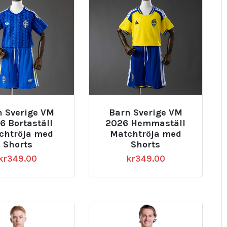
n Sverige VM
Barn Sverige VM
6 Bortaställ
2026 Hemmaställ
chtröja med
Matchtröja med
Shorts
Shorts
kr
349.00
kr
349.00