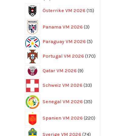
produkter
15
Österrike VM 2026
15
produkter
3
Panama VM 2026
3
produkter
5
Paraguay VM 2026
5
produkter
170
Portugal VM 2026
170
produkter
9
Qatar VM 2026
9
produkter
33
Schweiz VM 2026
33
produkter
35
Senegal VM 2026
35
produkter
220
Spanien VM 2026
220
produkter
74
Sverige VM 2026
74