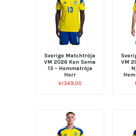
Sverige Matchtröja
Sveri
VM 2026 Ken Sema
VM 2
13 – Hemmatröja
N
Herr
Hemm
kr
349.00