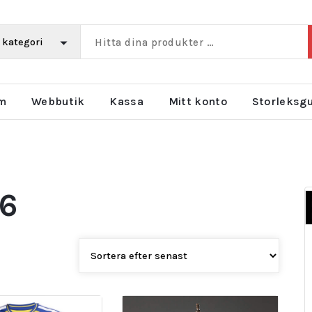
m
Webbutik
Kassa
Mitt konto
Storleksg
26