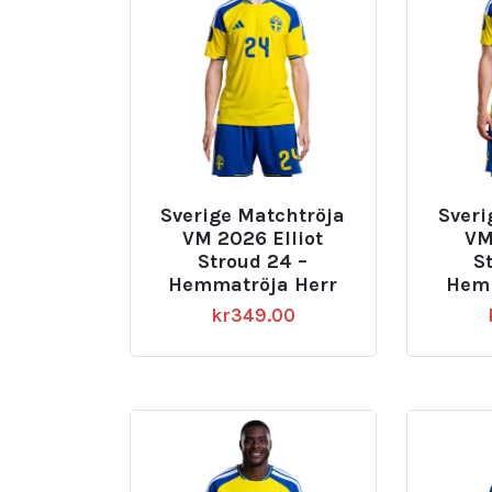
Sverige Matchtröja
Sveri
VM 2026 Elliot
VM
Stroud 24 –
St
Hemmatröja Herr
Hemm
kr
349.00