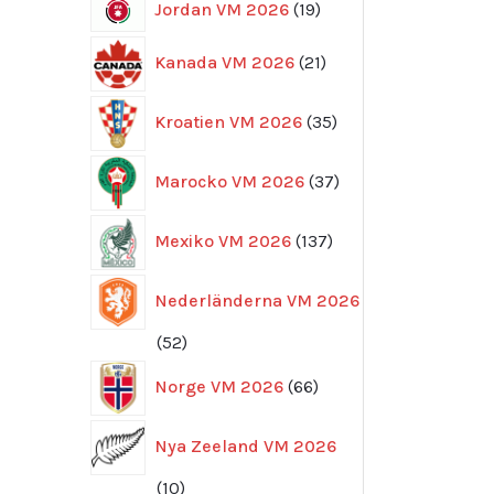
19
Jordan VM 2026
19
produkter
21
Kanada VM 2026
21
produkter
35
Kroatien VM 2026
35
produkter
37
Marocko VM 2026
37
produkter
137
Mexiko VM 2026
137
produkter
Nederländerna VM 2026
52
52
produkter
66
Norge VM 2026
66
produkter
Nya Zeeland VM 2026
10
10