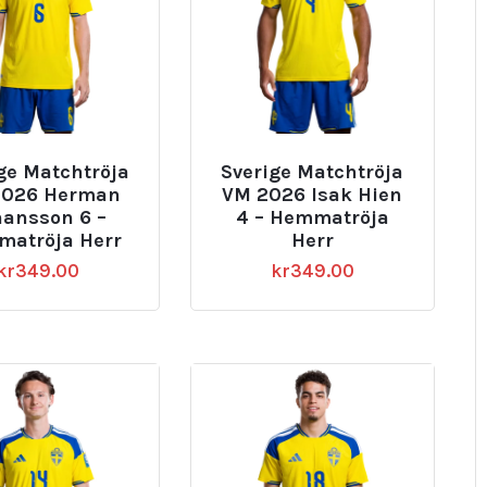
ge Matchtröja
Sverige Matchtröja
2026 Herman
VM 2026 Isak Hien
hansson 6 –
4 – Hemmatröja
atröja Herr
Herr
kr
349.00
kr
349.00