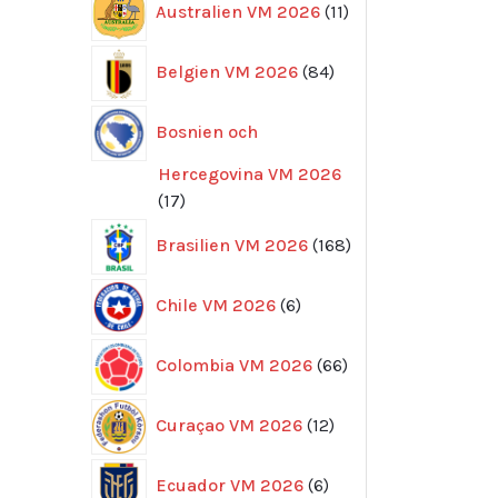
Australien VM 2026
11
produkter
84
Belgien VM 2026
84
produkter
Bosnien och
Hercegovina VM 2026
17
17
produkter
168
Brasilien VM 2026
168
produkter
6
Chile VM 2026
6
produkter
66
Colombia VM 2026
66
produkter
12
Curaçao VM 2026
12
produkter
6
Ecuador VM 2026
6
produkter