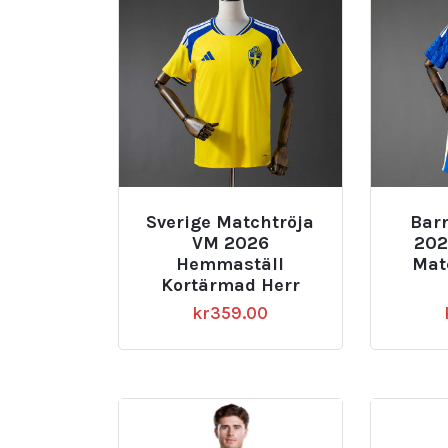
Sverige Matchtröja
Bar
VM 2026
202
Hemmaställ
Mat
Kortärmad Herr
kr
359.00