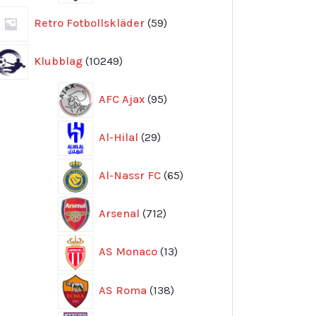
59
Retro Fotbollskläder
59
produkter
10249
Klubblag
10249
produkter
95
AFC Ajax
95
produkter
29
Al-Hilal
29
produkter
65
Al-Nassr FC
65
produkter
712
Arsenal
712
produkter
13
AS Monaco
13
produkter
138
AS Roma
138
produkter