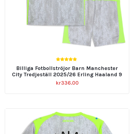
5.00
Billiga Fotbollströjor Barn Manchester
av 5
City Tredjeställ 2025/26 Erling Haaland 9
kr
336.00