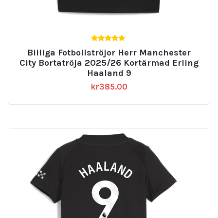
5.00
Billiga Fotbollströjor Herr Manchester
av 5
City Bortatröja 2025/26 Kortärmad Erling
Haaland 9
kr
385.00