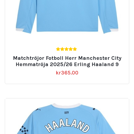
5.00
Matchtröjor Fotboll Herr Manchester City
av 5
Hemmatröja 2025/26 Erling Haaland 9
kr
365.00