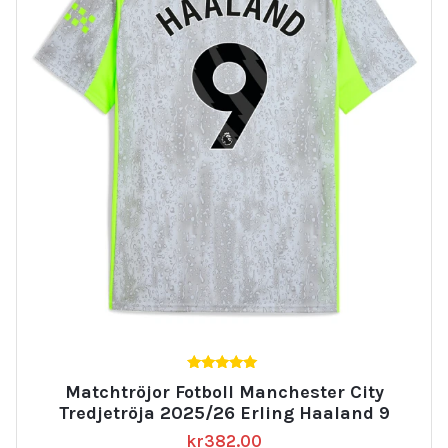
5.00
Matchtröjor Fotboll Manchester City
av 5
Tredjetröja 2025/26 Erling Haaland 9
kr
382.00