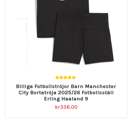
4.75
Billiga Fotbollströjor Barn Manchester
av 5
City Bortatröja 2025/26 Fotbollsställ
Erling Haaland 9
kr
336.00