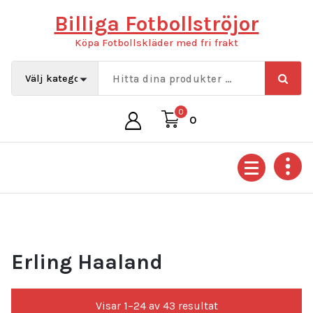
Hoppa
Billiga Fotbollströjor
till
innehåll
Köpa Fotbollskläder med fri frakt
0
0
Erling Haaland
Sortera
Visar 1–24 av 43 resultat