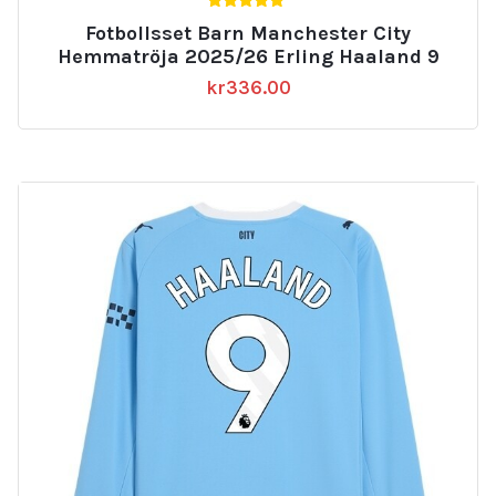
5.00
Fotbollsset Barn Manchester City
av 5
Hemmatröja 2025/26 Erling Haaland 9
kr
336.00