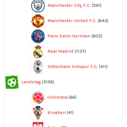
591
Manchester City F.C.
591
produkter
643
Manchester United F.C.
643
produkte
605
Paris Saint-Germain
605
produkter
1137
Real Madrid
1137
produkter
411
Tottenham Hotspur F.C.
411
produkter
3156
Landslag
3156
produkter
66
Colombia
66
produkter
41
Kroatien
41
produkter
7