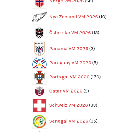
Norge VM 2026
66
produkter
10
Nya Zeeland VM 2026
10
produkter
15
Österrike VM 2026
15
produkter
3
Panama VM 2026
3
produkter
5
Paraguay VM 2026
5
produkter
170
Portugal VM 2026
170
produkter
9
Qatar VM 2026
9
produkter
33
Schweiz VM 2026
33
produkter
35
Senegal VM 2026
35
produkter