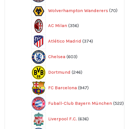
70
Wolverhampton Wanderers
70
produ
356
AC Milan
356
produkter
374
Atlético Madrid
374
produkter
603
Chelsea
603
produkter
246
Dortmund
246
produkter
947
FC Barcelona
947
produkter
52
Fuball-Club Bayern München
522
pr
636
Liverpool F.C.
636
produkter