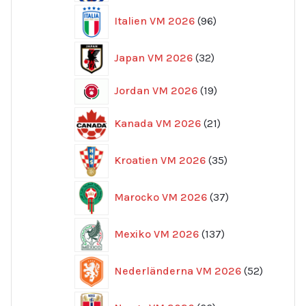
96
Italien VM 2026
96
produkter
32
Japan VM 2026
32
produkter
19
Jordan VM 2026
19
produkter
21
Kanada VM 2026
21
produkter
35
Kroatien VM 2026
35
produkter
37
Marocko VM 2026
37
produkter
137
Mexiko VM 2026
137
produkter
52
Nederländerna VM 2026
52
produkte
66