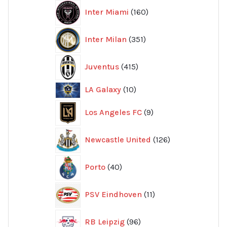
160
Inter Miami
160
produkter
351
Inter Milan
351
produkter
415
Juventus
415
produkter
10
LA Galaxy
10
produkter
9
Los Angeles FC
9
produkter
126
Newcastle United
126
produkter
40
Porto
40
produkter
11
PSV Eindhoven
11
produkter
96
RB Leipzig
96