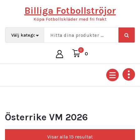
Hoppa
Billiga Fotbollströjor
till
innehåll
Köpa Fotbollskläder med fri frakt
0
0
Österrike VM 2026
Sortera
Visar alla 15 resultat