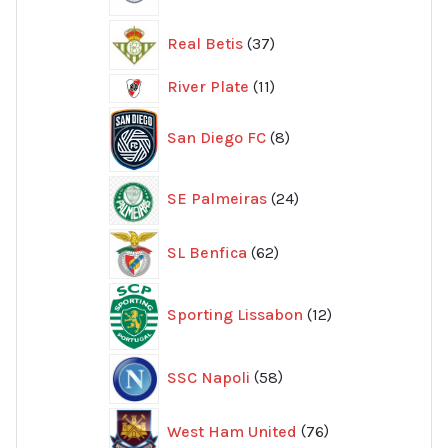
produkter
37
Real Betis
37
produkter
11
River Plate
11
produkter
8
San Diego FC
8
produkter
24
SE Palmeiras
24
produkter
62
SL Benfica
62
produkter
12
Sporting Lissabon
12
produkter
58
SSC Napoli
58
produkter
76
West Ham United
76
produkter