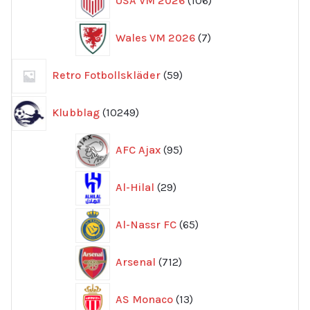
USA VM 2026
106
produkter
7
Wales VM 2026
7
produkter
59
Retro Fotbollskläder
59
produkter
10249
Klubblag
10249
produkter
95
AFC Ajax
95
produkter
29
Al-Hilal
29
produkter
65
Al-Nassr FC
65
produkter
712
Arsenal
712
produkter
13
AS Monaco
13
produkter