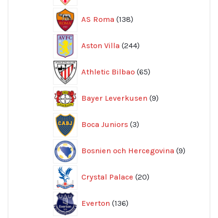
138
AS Roma
138
produkter
244
Aston Villa
244
produkter
65
Athletic Bilbao
65
produkter
9
Bayer Leverkusen
9
produkter
3
Boca Juniors
3
produkter
9
Bosnien och Hercegovina
9
produkte
20
Crystal Palace
20
produkter
136
Everton
136
produkter