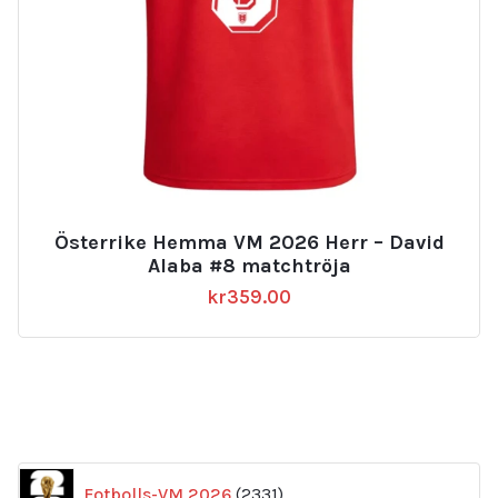
Österrike Hemma VM 2026 Herr – David
Alaba #8 matchtröja
kr
359.00
2331
Fotbolls-VM 2026
2331