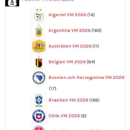
produkter
14
Algeriet VM 2026
14
produkter
169
Argentina VM 2026
169
produkter
11
Australien VM 2026
11
produkter
84
Belgien VM 2026
84
produkter
Bosnien och Hercegovina VM 2026
17
17
produkter
168
Brasilien VM 2026
168
produkter
6
Chile VM 2026
6
produkter
66