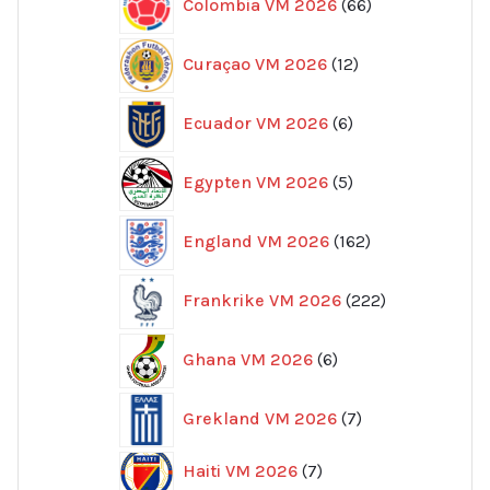
Colombia VM 2026
66
produkter
12
Curaçao VM 2026
12
produkter
6
Ecuador VM 2026
6
produkter
5
Egypten VM 2026
5
produkter
162
England VM 2026
162
produkter
222
Frankrike VM 2026
222
produkter
6
Ghana VM 2026
6
produkter
7
Grekland VM 2026
7
produkter
7
Haiti VM 2026
7
produkter