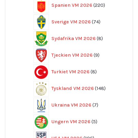
220
Spanien VM 2026
220
produkter
74
Sverige VM 2026
74
produkter
8
Sydafrika VM 2026
8
produkter
9
Tjeckien VM 2026
9
produkter
8
Turkiet VM 2026
8
produkter
148
Tyskland VM 2026
148
produkter
7
Ukraina VM 2026
7
produkter
5
Ungern VM 2026
5
produkter
106