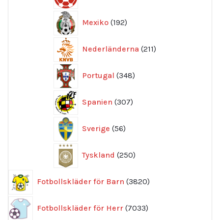
produkter
192
Mexiko
192
produkter
211
Nederländerna
211
produkter
348
Portugal
348
produkter
307
Spanien
307
produkter
56
Sverige
56
produkter
250
Tyskland
250
produkter
3820
Fotbollskläder för Barn
3820
produkter
7033
Fotbollskläder för Herr
7033
produkter