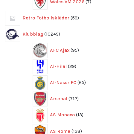
Wales VM 2026
7
produkter
59
Retro Fotbollskläder
59
produkter
10249
Klubblag
10249
produkter
95
AFC Ajax
95
produkter
29
Al-Hilal
29
produkter
65
Al-Nassr FC
65
produkter
712
Arsenal
712
produkter
13
AS Monaco
13
produkter
138
AS Roma
138