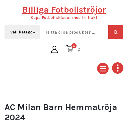
Hoppa
Billiga Fotbollströjor
till
innehåll
Köpa Fotbollskläder med fri frakt
0
0
AC Milan Barn Hemmatröja
2024