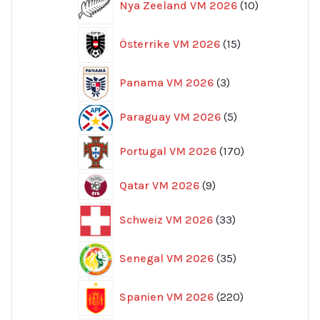
Nya Zeeland VM 2026
10
produkter
15
Österrike VM 2026
15
produkter
3
Panama VM 2026
3
produkter
5
Paraguay VM 2026
5
produkter
170
Portugal VM 2026
170
produkter
9
Qatar VM 2026
9
produkter
33
Schweiz VM 2026
33
produkter
35
Senegal VM 2026
35
produkter
220
Spanien VM 2026
220
produkter