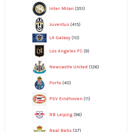
351
Inter Milan
351
produkter
415
Juventus
415
produkter
10
LA Galaxy
10
produkter
9
Los Angeles FC
9
produkter
126
Newcastle United
126
produkter
40
Porto
40
produkter
11
PSV Eindhoven
11
produkter
96
RB Leipzig
96
produkter
37
Real Betis
37