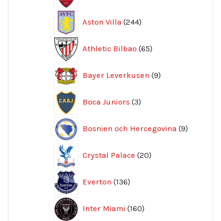
produkter
244
Aston Villa
244
produkter
65
Athletic Bilbao
65
produkter
9
Bayer Leverkusen
9
produkter
3
Boca Juniors
3
produkter
9
Bosnien och Hercegovina
9
produkte
20
Crystal Palace
20
produkter
136
Everton
136
produkter
160
Inter Miami
160
produkter