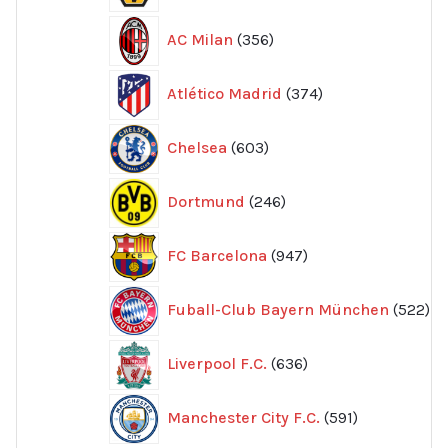
356
AC Milan
356
produkter
374
Atlético Madrid
374
produkter
603
Chelsea
603
produkter
246
Dortmund
246
produkter
947
FC Barcelona
947
produkter
52
Fuball-Club Bayern München
522
pr
636
Liverpool F.C.
636
produkter
591
Manchester City F.C.
591
produkter