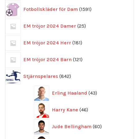
1591
Fotbollskläder för Dam
1591
produkter
25
EM tröjor 2024 Damer
25
produkter
181
EM tröjor 2024 Herr
181
produkter
121
EM tröjor 2024 Barn
121
produkter
842
Stjärnspelares
842
produkter
43
Erling Haaland
43
produkter
46
Harry Kane
46
produkter
60
Jude Bellingham
60
produkter