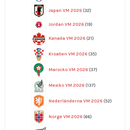
32
Japan VM 2026
32
produkter
19
Jordan VM 2026
19
produkter
21
Kanada VM 2026
21
produkter
35
Kroatien VM 2026
35
produkter
37
Marocko VM 2026
37
produkter
137
Mexiko VM 2026
137
produkter
52
Nederländerna VM 2026
52
produkte
66
Norge VM 2026
66
produkter
10