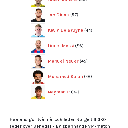
produkter
57
Jan Oblak
57
produkter
44
Kevin De Bruyne
44
produkter
86
Lionel Messi
86
produkter
45
Manuel Neuer
45
produkter
46
Mohamed Salah
46
produkter
32
Neymar Jr
32
produkter
Haaland gör två mål och leder Norge till 3-2-
seger över Senegal – En spännande VM-match