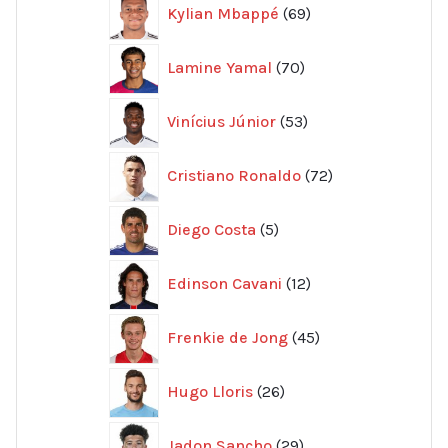
69
Kylian Mbappé
69
produkter
70
Lamine Yamal
70
produkter
53
Vinícius Júnior
53
produkter
72
Cristiano Ronaldo
72
produkter
5
Diego Costa
5
produkter
12
Edinson Cavani
12
produkter
45
Frenkie de Jong
45
produkter
26
Hugo Lloris
26
produkter
29
Jadon Sancho
29