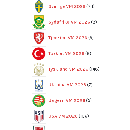
74
Sverige VM 2026
74
produkter
8
Sydafrika VM 2026
8
produkter
9
Tjeckien VM 2026
9
produkter
8
Turkiet VM 2026
8
produkter
148
Tyskland VM 2026
148
produkter
7
Ukraina VM 2026
7
produkter
5
Ungern VM 2026
5
produkter
106
USA VM 2026
106
produkter
7