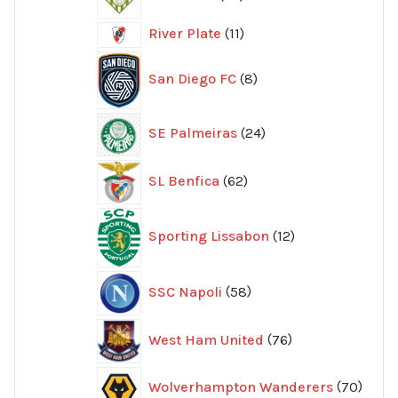
produkter
11
River Plate
11
produkter
8
San Diego FC
8
produkter
24
SE Palmeiras
24
produkter
62
SL Benfica
62
produkter
12
Sporting Lissabon
12
produkter
58
SSC Napoli
58
produkter
76
West Ham United
76
produkter
70
Wolverhampton Wanderers
70
produ