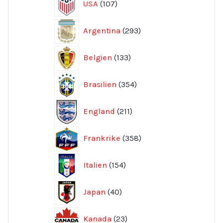
USA
107
produkter
293
Argentina
293
produkter
133
Belgien
133
produkter
354
Brasilien
354
produkter
211
England
211
produkter
358
Frankrike
358
produkter
154
Italien
154
produkter
40
Japan
40
produkter
23
Kanada
23