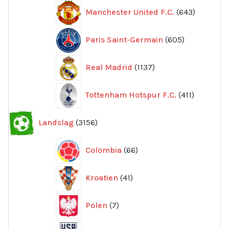
643
Manchester United F.C.
643
produkte
605
Paris Saint-Germain
605
produkter
1137
Real Madrid
1137
produkter
411
Tottenham Hotspur F.C.
411
produkter
3156
Landslag
3156
produkter
66
Colombia
66
produkter
41
Kroatien
41
produkter
7
Polen
7
produkter
107