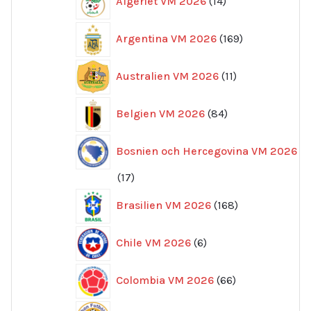
Algeriet VM 2026
14
produkter
169
Argentina VM 2026
169
produkter
11
Australien VM 2026
11
produkter
84
Belgien VM 2026
84
produkter
Bosnien och Hercegovina VM 2026
17
17
produkter
168
Brasilien VM 2026
168
produkter
6
Chile VM 2026
6
produkter
66
Colombia VM 2026
66
produkter
12