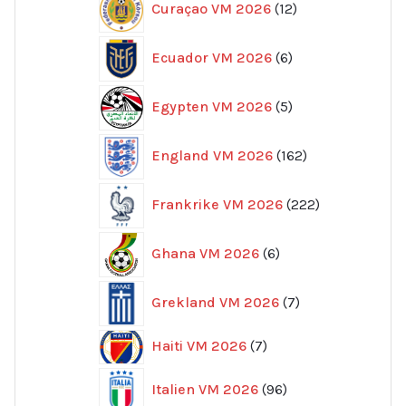
Curaçao VM 2026
12
produkter
6
Ecuador VM 2026
6
produkter
5
Egypten VM 2026
5
produkter
162
England VM 2026
162
produkter
222
Frankrike VM 2026
222
produkter
6
Ghana VM 2026
6
produkter
7
Grekland VM 2026
7
produkter
7
Haiti VM 2026
7
produkter
96
Italien VM 2026
96
produkter