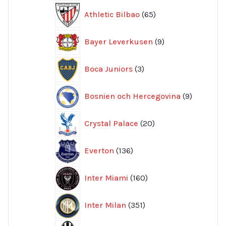
65
Athletic Bilbao
65
produkter
9
Bayer Leverkusen
9
produkter
3
Boca Juniors
3
produkter
9
Bosnien och Hercegovina
9
produkte
20
Crystal Palace
20
produkter
136
Everton
136
produkter
160
Inter Miami
160
produkter
351
Inter Milan
351
produkter
415