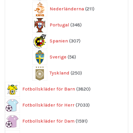
211
Nederländerna
211
produkter
348
Portugal
348
produkter
307
Spanien
307
produkter
56
Sverige
56
produkter
250
Tyskland
250
produkter
3820
Fotbollskläder för Barn
3820
produkter
7033
Fotbollskläder för Herr
7033
produkter
1591
Fotbollskläder för Dam
1591
produkter