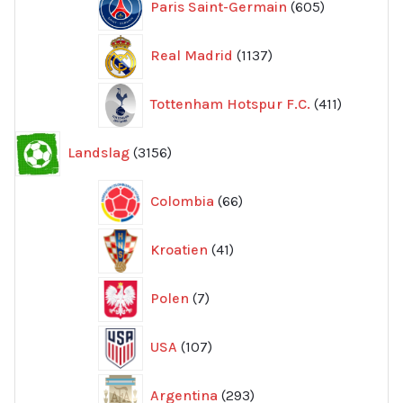
Paris Saint-Germain
605
produkter
1137
Real Madrid
1137
produkter
411
Tottenham Hotspur F.C.
411
produkter
3156
Landslag
3156
produkter
66
Colombia
66
produkter
41
Kroatien
41
produkter
7
Polen
7
produkter
107
USA
107
produkter
293
Argentina
293