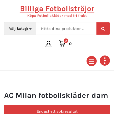
Hoppa
Billiga Fotbollströjor
till
innehåll
Köpa Fotbollskläder med fri frakt
0
0
AC Milan fotbollskläder dam
Endast ett sökresultat