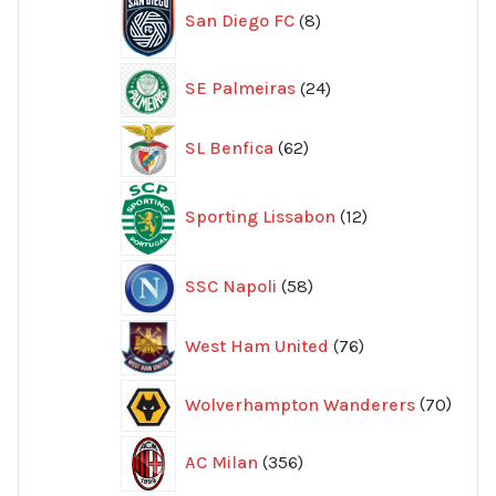
San Diego FC
8
produkter
24
SE Palmeiras
24
produkter
62
SL Benfica
62
produkter
12
Sporting Lissabon
12
produkter
58
SSC Napoli
58
produkter
76
West Ham United
76
produkter
70
Wolverhampton Wanderers
70
produ
356
AC Milan
356
produkter