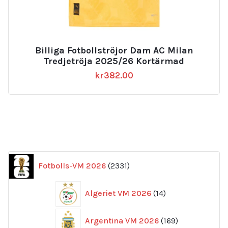
Billiga Fotbollströjor Dam AC Milan
Tredjetröja 2025/26 Kortärmad
kr
382.00
2331
Fotbolls-VM 2026
2331
produkter
14
Algeriet VM 2026
14
produkter
169
Argentina VM 2026
169
produkter