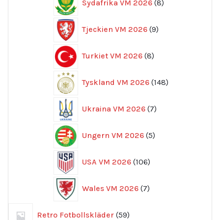
Sydafrika VM 2026
8
produkter
9
Tjeckien VM 2026
9
produkter
8
Turkiet VM 2026
8
produkter
148
Tyskland VM 2026
148
produkter
7
Ukraina VM 2026
7
produkter
5
Ungern VM 2026
5
produkter
106
USA VM 2026
106
produkter
7
Wales VM 2026
7
produkter
59
Retro Fotbollskläder
59