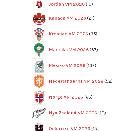
19
Jordan VM 2026
19
produkter
21
Kanada VM 2026
21
produkter
35
Kroatien VM 2026
35
produkter
37
Marocko VM 2026
37
produkter
137
Mexiko VM 2026
137
produkter
52
Nederländerna VM 2026
52
produkte
66
Norge VM 2026
66
produkter
10
Nya Zeeland VM 2026
10
produkter
15
Österrike VM 2026
15