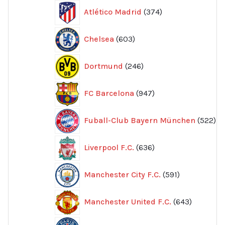
374
Atlético Madrid
374
produkter
603
Chelsea
603
produkter
246
Dortmund
246
produkter
947
FC Barcelona
947
produkter
52
Fuball-Club Bayern München
522
pr
636
Liverpool F.C.
636
produkter
591
Manchester City F.C.
591
produkter
643
Manchester United F.C.
643
produkte
605