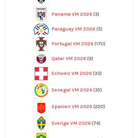
produkter
3
Panama VM 2026
3
produkter
5
Paraguay VM 2026
5
produkter
170
Portugal VM 2026
170
produkter
9
Qatar VM 2026
9
produkter
33
Schweiz VM 2026
33
produkter
35
Senegal VM 2026
35
produkter
220
Spanien VM 2026
220
produkter
74
Sverige VM 2026
74
produkter
8