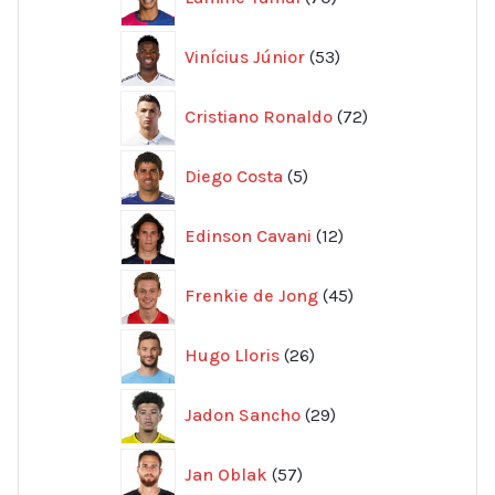
produkter
53
Vinícius Júnior
53
produkter
72
Cristiano Ronaldo
72
produkter
5
Diego Costa
5
produkter
12
Edinson Cavani
12
produkter
45
Frenkie de Jong
45
produkter
26
Hugo Lloris
26
produkter
29
Jadon Sancho
29
produkter
57
Jan Oblak
57
produkter