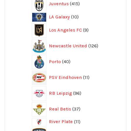
Juventus
415
produkter
10
LA Galaxy
10
produkter
9
Los Angeles FC
9
produkter
126
Newcastle United
126
produkter
40
Porto
40
produkter
11
PSV Eindhoven
11
produkter
96
RB Leipzig
96
produkter
37
Real Betis
37
produkter
11
River Plate
11
produkter
8