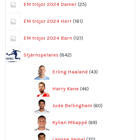
25
EM tröjor 2024 Damer
25
produkter
181
EM tröjor 2024 Herr
181
produkter
121
EM tröjor 2024 Barn
121
produkter
842
Stjärnspelares
842
produkter
43
Erling Haaland
43
produkter
46
Harry Kane
46
produkter
60
Jude Bellingham
60
produkter
69
Kylian Mbappé
69
produkter
70
Lamine Yamal
70