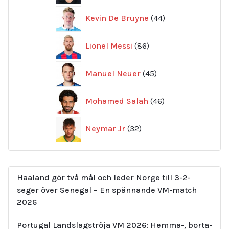
44
Kevin De Bruyne
44
produkter
86
Lionel Messi
86
produkter
45
Manuel Neuer
45
produkter
46
Mohamed Salah
46
produkter
32
Neymar Jr
32
produkter
Haaland gör två mål och leder Norge till 3-2-
seger över Senegal – En spännande VM-match
2026
Portugal Landslagströja VM 2026: Hemma-, borta-