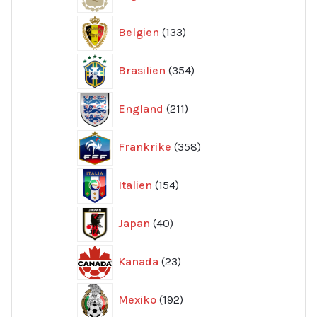
produkter
133
Belgien
133
produkter
354
Brasilien
354
produkter
211
England
211
produkter
358
Frankrike
358
produkter
154
Italien
154
produkter
40
Japan
40
produkter
23
Kanada
23
produkter
192
Mexiko
192
produkter