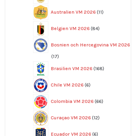
11
Australien VM 2026
11
produkter
84
Belgien VM 2026
84
produkter
Bosnien och Hercegovina VM 2026
17
17
produkter
168
Brasilien VM 2026
168
produkter
6
Chile VM 2026
6
produkter
66
Colombia VM 2026
66
produkter
12
Curaçao VM 2026
12
produkter
6
Ecuador VM 2026
6