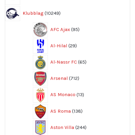
produkter
10249
Klubblag
10249
produkter
95
AFC Ajax
95
produkter
29
Al-Hilal
29
produkter
65
Al-Nassr FC
65
produkter
712
Arsenal
712
produkter
13
AS Monaco
13
produkter
138
AS Roma
138
produkter
244
Aston Villa
244
produkter