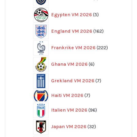
produkter
5
Egypten VM 2026
5
produkter
162
England VM 2026
162
produkter
222
Frankrike VM 2026
222
produkter
6
Ghana VM 2026
6
produkter
7
Grekland VM 2026
7
produkter
7
Haiti VM 2026
7
produkter
96
Italien VM 2026
96
produkter
32
Japan VM 2026
32
produkter