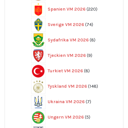
220
Spanien VM 2026
220
produkter
74
Sverige VM 2026
74
produkter
8
Sydafrika VM 2026
8
produkter
9
Tjeckien VM 2026
9
produkter
8
Turkiet VM 2026
8
produkter
148
Tyskland VM 2026
148
produkter
7
Ukraina VM 2026
7
produkter
5
Ungern VM 2026
5
produkter