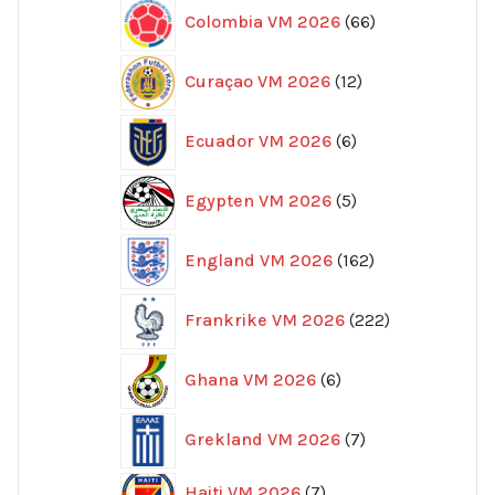
66
Colombia VM 2026
66
produkter
12
Curaçao VM 2026
12
produkter
6
Ecuador VM 2026
6
produkter
5
Egypten VM 2026
5
produkter
162
England VM 2026
162
produkter
222
Frankrike VM 2026
222
produkter
6
Ghana VM 2026
6
produkter
7
Grekland VM 2026
7
produkter
7
Haiti VM 2026
7