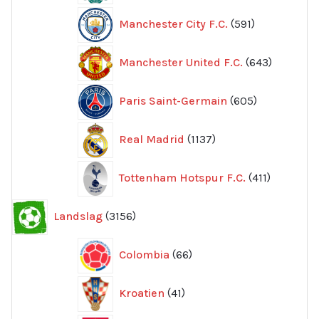
591
Manchester City F.C.
591
produkter
643
Manchester United F.C.
643
produkte
605
Paris Saint-Germain
605
produkter
1137
Real Madrid
1137
produkter
411
Tottenham Hotspur F.C.
411
produkter
3156
Landslag
3156
produkter
66
Colombia
66
produkter
41
Kroatien
41
produkter