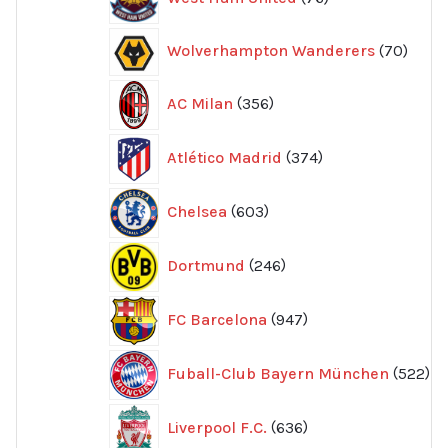
produkter
70
Wolverhampton Wanderers
70
produ
356
AC Milan
356
produkter
374
Atlético Madrid
374
produkter
603
Chelsea
603
produkter
246
Dortmund
246
produkter
947
FC Barcelona
947
produkter
52
Fuball-Club Bayern München
522
pr
636
Liverpool F.C.
636
produkter