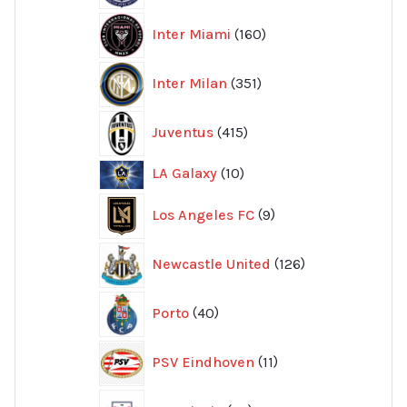
160
Inter Miami
160
produkter
351
Inter Milan
351
produkter
415
Juventus
415
produkter
10
LA Galaxy
10
produkter
9
Los Angeles FC
9
produkter
126
Newcastle United
126
produkter
40
Porto
40
produkter
11
PSV Eindhoven
11
produkter
96