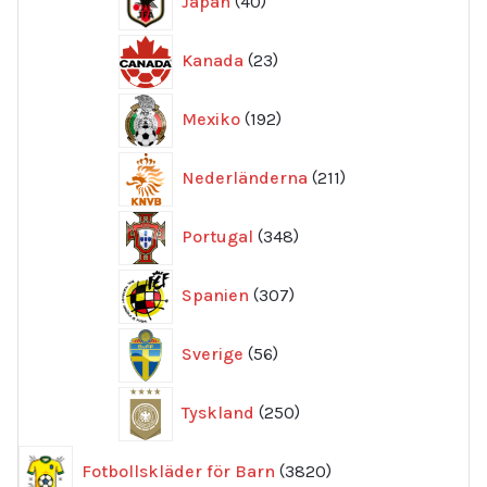
Japan
40
produkter
23
Kanada
23
produkter
192
Mexiko
192
produkter
211
Nederländerna
211
produkter
348
Portugal
348
produkter
307
Spanien
307
produkter
56
Sverige
56
produkter
250
Tyskland
250
produkter
3820
Fotbollskläder för Barn
3820
produkter