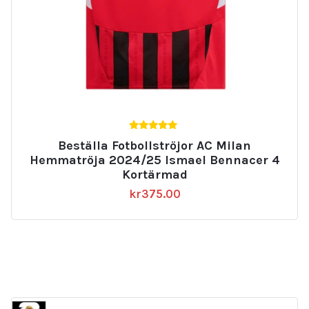
5.00
Beställa Fotbollströjor AC Milan
av 5
Hemmatröja 2024/25 Ismael Bennacer 4
Kortärmad
kr
375.00
2331