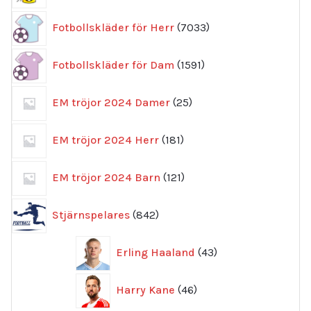
7033
Fotbollskläder för Herr
7033
produkter
1591
Fotbollskläder för Dam
1591
produkter
25
EM tröjor 2024 Damer
25
produkter
181
EM tröjor 2024 Herr
181
produkter
121
EM tröjor 2024 Barn
121
produkter
842
Stjärnspelares
842
produkter
43
Erling Haaland
43
produkter
46
Harry Kane
46
produkter