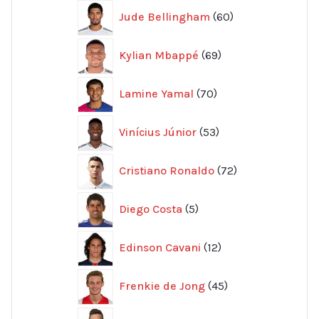
60
Jude Bellingham
60
produkter
69
Kylian Mbappé
69
produkter
70
Lamine Yamal
70
produkter
53
Vinícius Júnior
53
produkter
72
Cristiano Ronaldo
72
produkter
5
Diego Costa
5
produkter
12
Edinson Cavani
12
produkter
45
Frenkie de Jong
45
produkter
26