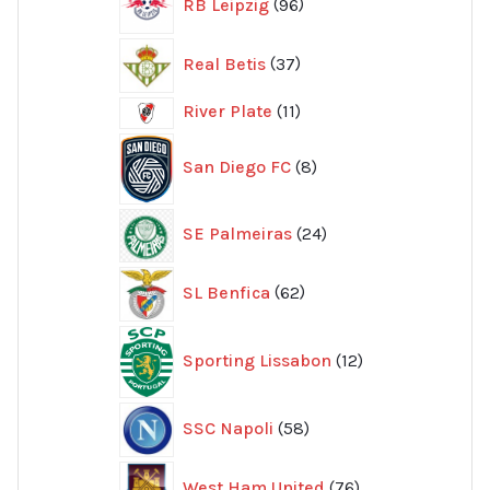
RB Leipzig
96
produkter
37
Real Betis
37
produkter
11
River Plate
11
produkter
8
San Diego FC
8
produkter
24
SE Palmeiras
24
produkter
62
SL Benfica
62
produkter
12
Sporting Lissabon
12
produkter
58
SSC Napoli
58
produkter
76
West Ham United
76