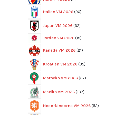
produkter
96
Italien VM 2026
96
produkter
32
Japan VM 2026
32
produkter
19
Jordan VM 2026
19
produkter
21
Kanada VM 2026
21
produkter
35
Kroatien VM 2026
35
produkter
37
Marocko VM 2026
37
produkter
137
Mexiko VM 2026
137
produkter
52
Nederländerna VM 2026
52
produkte