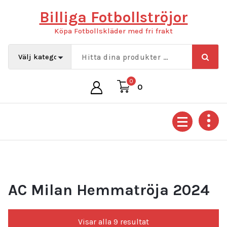
Hoppa
Billiga Fotbollströjor
till
innehåll
Köpa Fotbollskläder med fri frakt
0
0
AC Milan Hemmatröja 2024
Sortera
Visar alla 9 resultat