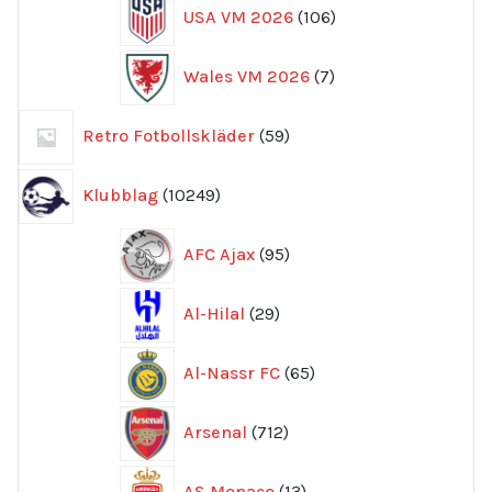
106
USA VM 2026
106
produkter
7
Wales VM 2026
7
produkter
59
Retro Fotbollskläder
59
produkter
10249
Klubblag
10249
produkter
95
AFC Ajax
95
produkter
29
Al-Hilal
29
produkter
65
Al-Nassr FC
65
produkter
712
Arsenal
712
produkter
13
AS Monaco
13