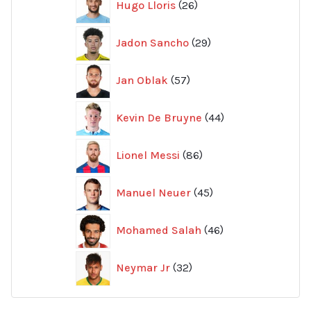
Hugo Lloris
26
produkter
29
Jadon Sancho
29
produkter
57
Jan Oblak
57
produkter
44
Kevin De Bruyne
44
produkter
86
Lionel Messi
86
produkter
45
Manuel Neuer
45
produkter
46
Mohamed Salah
46
produkter
32
Neymar Jr
32
produkter