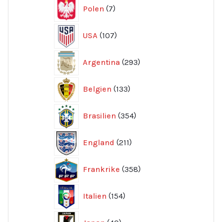
7
Polen
7
produkter
107
USA
107
produkter
293
Argentina
293
produkter
133
Belgien
133
produkter
354
Brasilien
354
produkter
211
England
211
produkter
358
Frankrike
358
produkter
154
Italien
154
produkter
40