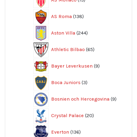
produkter
138
AS Roma
138
produkter
244
Aston Villa
244
produkter
65
Athletic Bilbao
65
produkter
9
Bayer Leverkusen
9
produkter
3
Boca Juniors
3
produkter
9
Bosnien och Hercegovina
9
produkte
20
Crystal Palace
20
produkter
136
Everton
136
produkter