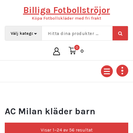
Hoppa
Billiga Fotbollströjor
till
innehåll
Köpa Fotbollskläder med fri frakt
0
0
AC Milan kläder barn
Sortera
Visar 1–24 av 56 resultat