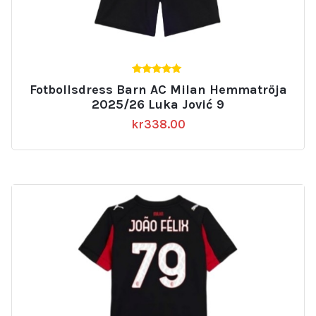
5.00
Fotbollsdress Barn AC Milan Hemmatröja
av 5
2025/26 Luka Jović 9
kr
338.00