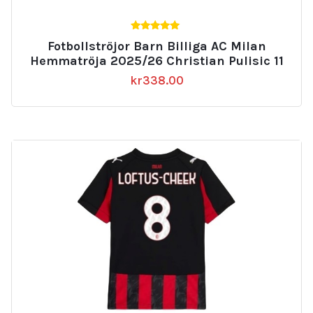
5.00
Fotbollströjor Barn Billiga AC Milan
av 5
Hemmatröja 2025/26 Christian Pulisic 11
kr
338.00