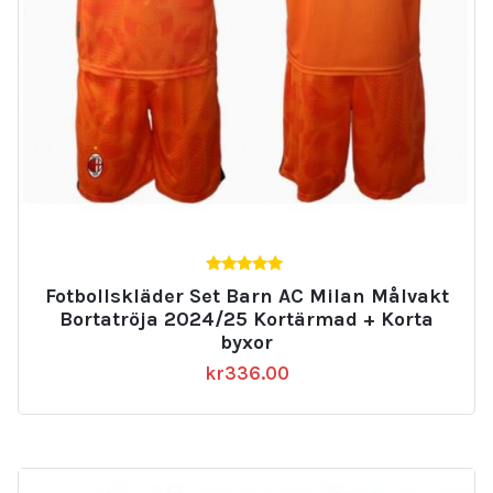
5.00
Fotbollskläder Set Barn AC Milan Målvakt
av 5
Bortatröja 2024/25 Kortärmad + Korta
byxor
kr
336.00