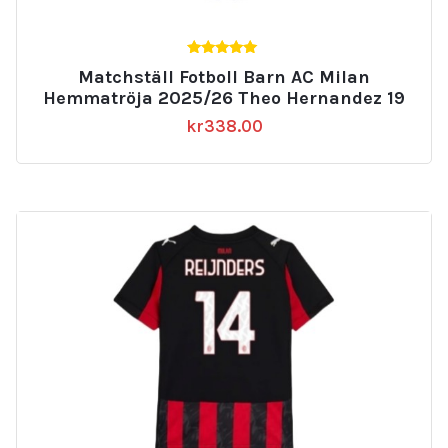
5.00
Matchställ Fotboll Barn AC Milan
av 5
Hemmatröja 2025/26 Theo Hernandez 19
kr
338.00