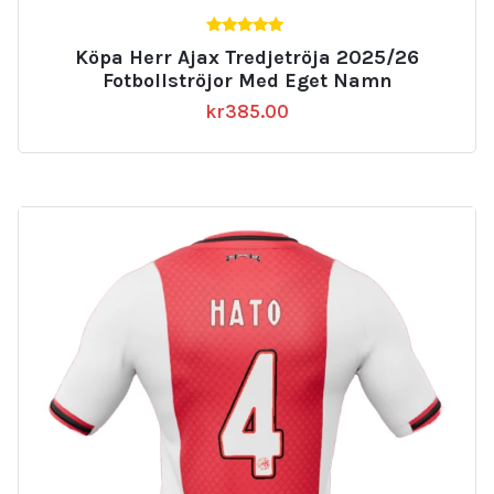
5.00
Köpa Herr Ajax Tredjetröja 2025/26
av 5
Fotbollströjor Med Eget Namn
kr
385.00