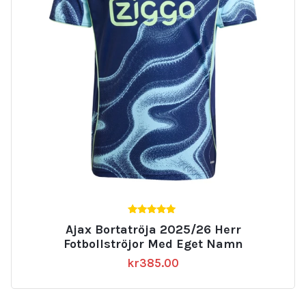
5.00
Ajax Bortatröja 2025/26 Herr
av 5
Fotbollströjor Med Eget Namn
kr
385.00