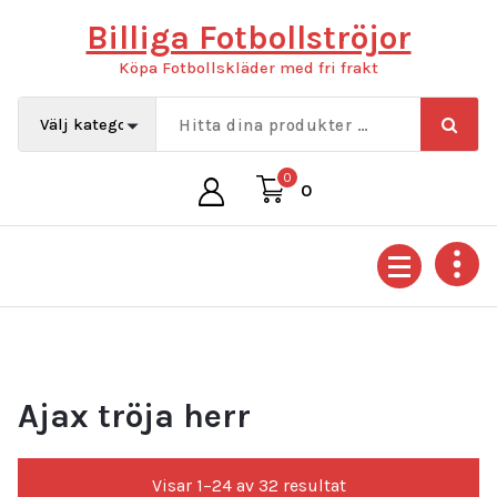
Hoppa
Billiga Fotbollströjor
till
innehåll
Köpa Fotbollskläder med fri frakt
0
0
Ajax tröja herr
Sortera
Visar 1–24 av 32 resultat