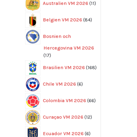
Australien VM 2026
11
produkter
84
Belgien VM 2026
84
produkter
Bosnien och
Hercegovina VM 2026
17
17
produkter
168
Brasilien VM 2026
168
produkter
6
Chile VM 2026
6
produkter
66
Colombia VM 2026
66
produkter
12
Curaçao VM 2026
12
produkter
6
Ecuador VM 2026
6
produkter