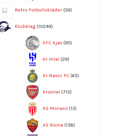
59
Retro Fotbollskläder
59
produkter
10249
Klubblag
10249
produkter
95
AFC Ajax
95
produkter
29
Al-Hilal
29
produkter
65
Al-Nassr FC
65
produkter
712
Arsenal
712
produkter
13
AS Monaco
13
produkter
138
AS Roma
138
produkter