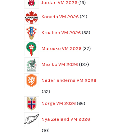
19
Jordan VM 2026
19
produkter
21
Kanada VM 2026
21
produkter
35
Kroatien VM 2026
35
produkter
37
Marocko VM 2026
37
produkter
137
Mexiko VM 2026
137
produkter
Nederländerna VM 2026
52
52
produkter
66
Norge VM 2026
66
produkter
Nya Zeeland VM 2026
10
10