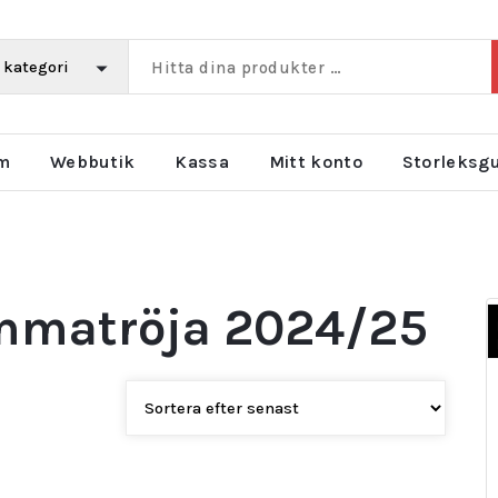
m
Webbutik
Kassa
Mitt konto
Storleksg
emmatröja 2024/25