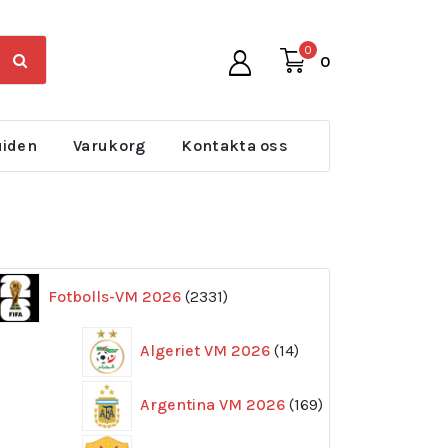
0
0
uiden
Varukorg
Kontakta oss
2331
Fotbolls-VM 2026
2331
produkter
14
Algeriet VM 2026
14
produkter
169
Argentina VM 2026
169
produkter
11