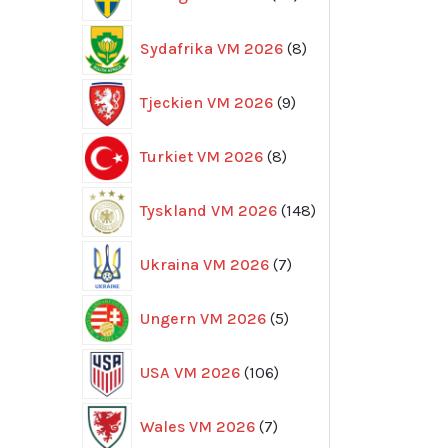
produkter
8
Sydafrika VM 2026
8
produkter
9
Tjeckien VM 2026
9
produkter
8
Turkiet VM 2026
8
produkter
148
Tyskland VM 2026
148
produkter
7
Ukraina VM 2026
7
produkter
5
Ungern VM 2026
5
produkter
106
USA VM 2026
106
produkter
7
Wales VM 2026
7
produkter