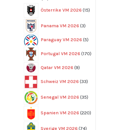
produkter
15
Österrike VM 2026
15
produkter
3
Panama VM 2026
3
produkter
5
Paraguay VM 2026
5
produkter
170
Portugal VM 2026
170
produkter
9
Qatar VM 2026
9
produkter
33
Schweiz VM 2026
33
produkter
35
Senegal VM 2026
35
produkter
220
Spanien VM 2026
220
produkter
74
Sverige VM 2026
74