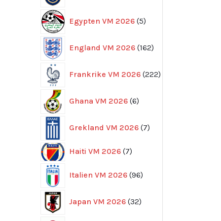
5
Egypten VM 2026
5
produkter
162
England VM 2026
162
produkter
222
Frankrike VM 2026
222
produkter
6
Ghana VM 2026
6
produkter
7
Grekland VM 2026
7
produkter
7
Haiti VM 2026
7
produkter
96
Italien VM 2026
96
produkter
32
Japan VM 2026
32
produkter