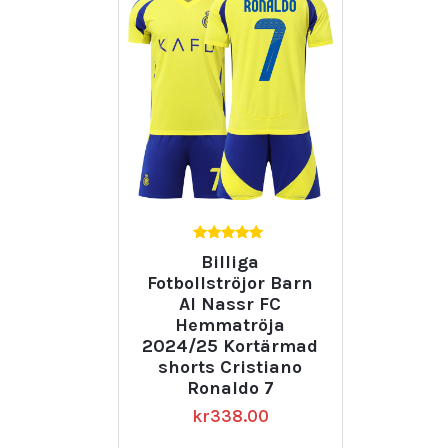
5.00
Billiga
av 5
Fotbollströjor Barn
Al Nassr FC
Hemmatröja
2024/25 Kortärmad
shorts Cristiano
Ronaldo 7
kr
338.00