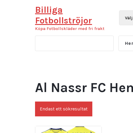
Hoppa
Billiga
till
innehåll
Fotbollströjor
Köpa Fotbollskläder med fri frakt
He
Al Nassr FC H
Endast ett sökresultat