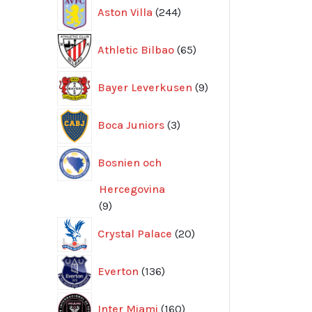
244
Aston Villa
244
produkter
65
Athletic Bilbao
65
produkter
9
Bayer Leverkusen
9
produkter
3
Boca Juniors
3
produkter
Bosnien och
Hercegovina
9
9
produkter
20
Crystal Palace
20
produkter
136
Everton
136
produkter
160
Inter Miami
160