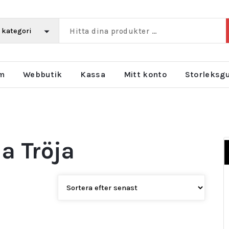
m
Webbutik
Kassa
Mitt konto
Storleksg
a Tröja