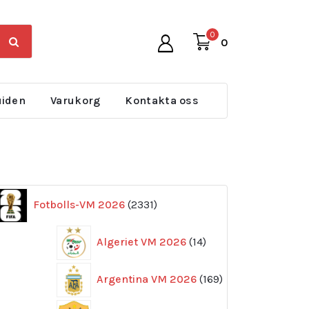
0
0
uiden
Varukorg
Kontakta oss
2331
Fotbolls-VM 2026
2331
produkter
14
Algeriet VM 2026
14
produkter
169
Argentina VM 2026
169
produkter
11