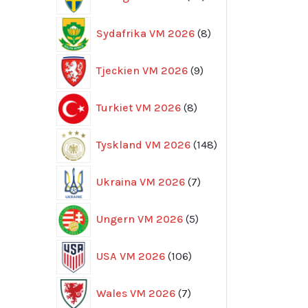
produkter
8
Sydafrika VM 2026
8
produkter
9
Tjeckien VM 2026
9
produkter
8
Turkiet VM 2026
8
produkter
148
Tyskland VM 2026
148
produkter
7
Ukraina VM 2026
7
produkter
5
Ungern VM 2026
5
produkter
106
USA VM 2026
106
produkter
7
Wales VM 2026
7
produkter