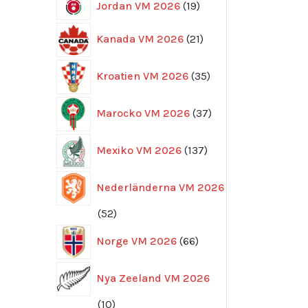
19
Jordan VM 2026
19
produkter
21
Kanada VM 2026
21
produkter
35
Kroatien VM 2026
35
produkter
37
Marocko VM 2026
37
produkter
137
Mexiko VM 2026
137
produkter
Nederländerna VM 2026
52
52
produkter
66
Norge VM 2026
66
produkter
Nya Zeeland VM 2026
10
10