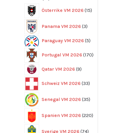
produkter
15
Österrike VM 2026
15
produkter
3
Panama VM 2026
3
produkter
5
Paraguay VM 2026
5
produkter
170
Portugal VM 2026
170
produkter
9
Qatar VM 2026
9
produkter
33
Schweiz VM 2026
33
produkter
35
Senegal VM 2026
35
produkter
220
Spanien VM 2026
220
produkter
74
Sverige VM 2026
74