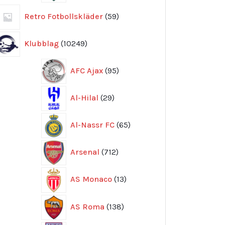
59
Retro Fotbollskläder
59
produkter
10249
Klubblag
10249
produkter
95
AFC Ajax
95
produkter
29
Al-Hilal
29
produkter
65
Al-Nassr FC
65
produkter
712
Arsenal
712
produkter
13
AS Monaco
13
produkter
138
AS Roma
138
produkter