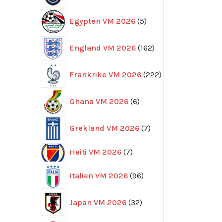
5
Egypten VM 2026
5
produkter
162
England VM 2026
162
produkter
222
Frankrike VM 2026
222
produkter
6
Ghana VM 2026
6
produkter
7
Grekland VM 2026
7
produkter
7
Haiti VM 2026
7
produkter
96
Italien VM 2026
96
produkter
32
Japan VM 2026
32
produkter