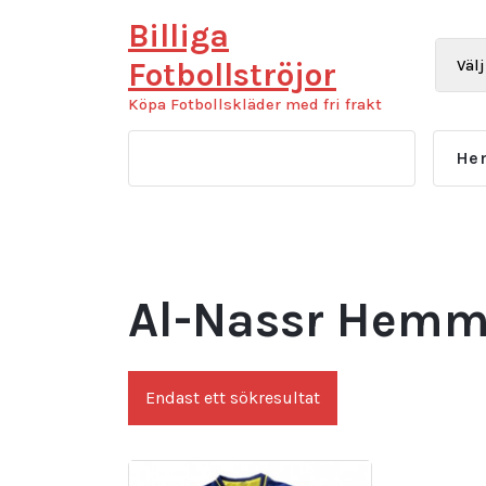
Hoppa
Billiga
till
innehåll
Fotbollströjor
Köpa Fotbollskläder med fri frakt
He
Al-Nassr Hemm
Endast ett sökresultat