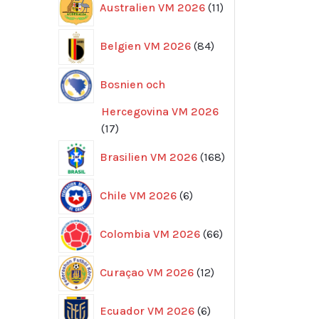
Australien VM 2026
11
produkter
84
Belgien VM 2026
84
produkter
Bosnien och
Hercegovina VM 2026
17
17
produkter
168
Brasilien VM 2026
168
produkter
6
Chile VM 2026
6
produkter
66
Colombia VM 2026
66
produkter
12
Curaçao VM 2026
12
produkter
6
Ecuador VM 2026
6
produkter