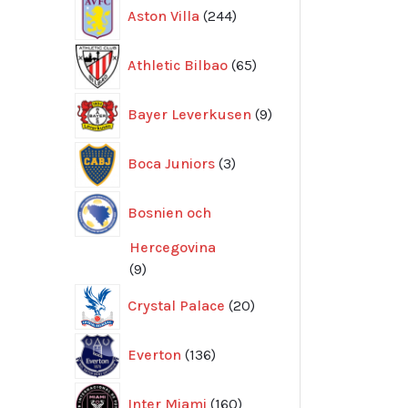
244
Aston Villa
244
produkter
65
Athletic Bilbao
65
produkter
9
Bayer Leverkusen
9
produkter
3
Boca Juniors
3
produkter
Bosnien och
Hercegovina
9
9
produkter
20
Crystal Palace
20
produkter
136
Everton
136
produkter
160
Inter Miami
160