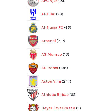
AFC Ajax
95
produkter
29
Al-Hilal
29
produkter
65
Al-Nassr FC
65
produkter
712
Arsenal
712
produkter
13
AS Monaco
13
produkter
138
AS Roma
138
produkter
244
Aston Villa
244
produkter
65
Athletic Bilbao
65
produkter
9
Bayer Leverkusen
9
produkter