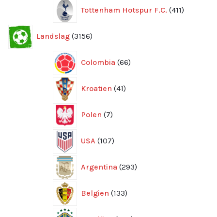
411
Tottenham Hotspur F.C.
411
produkter
3156
Landslag
3156
produkter
66
Colombia
66
produkter
41
Kroatien
41
produkter
7
Polen
7
produkter
107
USA
107
produkter
293
Argentina
293
produkter
133
Belgien
133
produkter
354