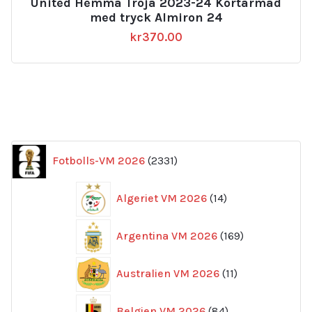
United Hemma Tröja 2023-24 Kortärmad
med tryck Almiron 24
kr
370.00
2331
Fotbolls-VM 2026
2331
produkter
14
Algeriet VM 2026
14
produkter
169
Argentina VM 2026
169
produkter
11
Australien VM 2026
11
produkter
84
Belgien VM 2026
84