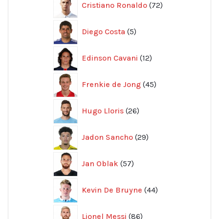
Cristiano Ronaldo
72
produkter
5
Diego Costa
5
produkter
12
Edinson Cavani
12
produkter
45
Frenkie de Jong
45
produkter
26
Hugo Lloris
26
produkter
29
Jadon Sancho
29
produkter
57
Jan Oblak
57
produkter
44
Kevin De Bruyne
44
produkter
86
Lionel Messi
86