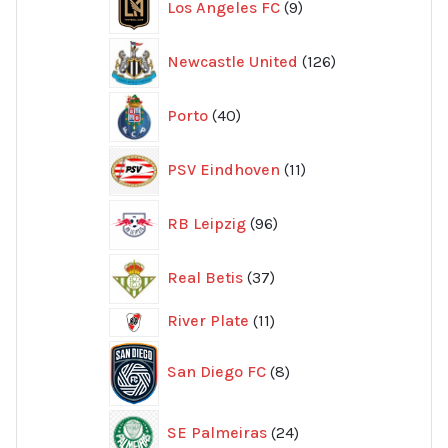
Los Angeles FC
9
produkter
126
Newcastle United
126
produkter
40
Porto
40
produkter
11
PSV Eindhoven
11
produkter
96
RB Leipzig
96
produkter
37
Real Betis
37
produkter
11
River Plate
11
produkter
8
San Diego FC
8
produkter
24
SE Palmeiras
24
produkter