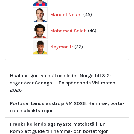
produkter
45
Manuel Neuer
45
produkter
46
Mohamed Salah
46
produkter
32
Neymar Jr
32
produkter
Haaland gör två mål och leder Norge till 3-2-
seger över Senegal – En spännande VM-match
2026
Portugal Landslagströja VM 2026: Hemma-, borta-
och målvaktströjor
Frankrike landslags nyaste matchställ: En
komplett guide till hemma- och bortatröjor