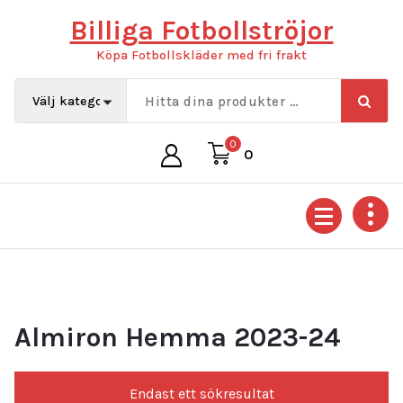
Hoppa
Billiga Fotbollströjor
till
innehåll
Köpa Fotbollskläder med fri frakt
0
0
Almiron Hemma 2023-24
Endast ett sökresultat