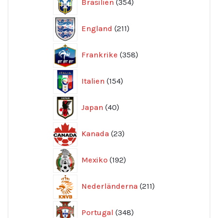
Brasilien
354
produkter
211
England
211
produkter
358
Frankrike
358
produkter
154
Italien
154
produkter
40
Japan
40
produkter
23
Kanada
23
produkter
192
Mexiko
192
produkter
211
Nederländerna
211
produkter
348
Portugal
348
produkter