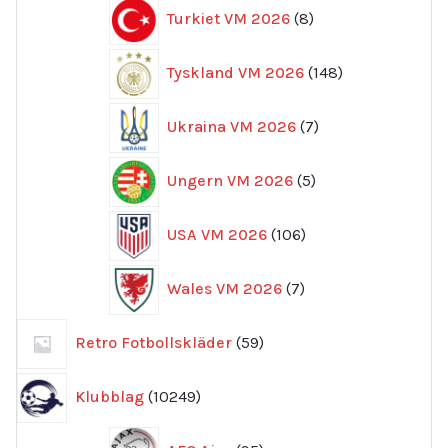
8
Turkiet VM 2026
8
produkter
148
Tyskland VM 2026
148
produkter
7
Ukraina VM 2026
7
produkter
5
Ungern VM 2026
5
produkter
106
USA VM 2026
106
produkter
7
Wales VM 2026
7
produkter
59
Retro Fotbollskläder
59
produkter
10249
Klubblag
10249
produkter
95