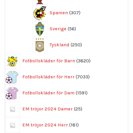
307
Spanien
307
produkter
56
Sverige
56
produkter
250
Tyskland
250
produkter
3820
Fotbollskläder för Barn
3820
produkter
7033
Fotbollskläder för Herr
7033
produkter
1591
Fotbollskläder för Dam
1591
produkter
25
EM tröjor 2024 Damer
25
produkter
181
EM tröjor 2024 Herr
181
produkter