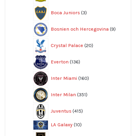
3
Boca Juniors
3
produkter
9
Bosnien och Hercegovina
9
produkte
20
Crystal Palace
20
produkter
136
Everton
136
produkter
160
Inter Miami
160
produkter
351
Inter Milan
351
produkter
415
Juventus
415
produkter
10
LA Galaxy
10
produkter
9