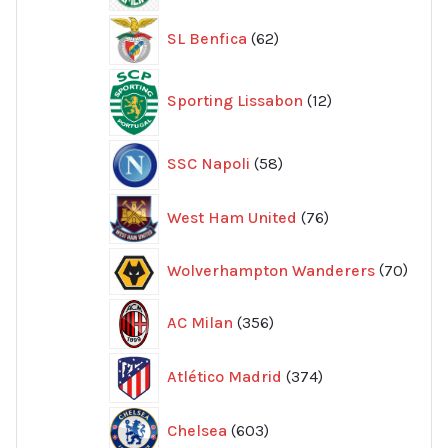
62
SL Benfica
62
produkter
12
Sporting Lissabon
12
produkter
58
SSC Napoli
58
produkter
76
West Ham United
76
produkter
70
Wolverhampton Wanderers
70
produ
356
AC Milan
356
produkter
374
Atlético Madrid
374
produkter
603
Chelsea
603
produkter