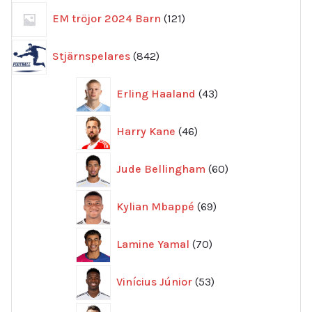
121
EM tröjor 2024 Barn
121
produkter
842
Stjärnspelares
842
produkter
43
Erling Haaland
43
produkter
46
Harry Kane
46
produkter
60
Jude Bellingham
60
produkter
69
Kylian Mbappé
69
produkter
70
Lamine Yamal
70
produkter
53
Vinícius Júnior
53
produkter
72