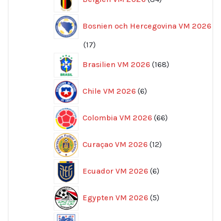
produkter
Bosnien och Hercegovina VM 2026
17
17
produkter
168
Brasilien VM 2026
168
produkter
6
Chile VM 2026
6
produkter
66
Colombia VM 2026
66
produkter
12
Curaçao VM 2026
12
produkter
6
Ecuador VM 2026
6
produkter
5
Egypten VM 2026
5
produkter
162