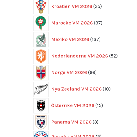
35
Kroatien VM 2026
35
produkter
37
Marocko VM 2026
37
produkter
137
Mexiko VM 2026
137
produkter
52
Nederländerna VM 2026
52
produkte
66
Norge VM 2026
66
produkter
10
Nya Zeeland VM 2026
10
produkter
15
Österrike VM 2026
15
produkter
3
Panama VM 2026
3
produkter
5
Paraguay VM 2026
5