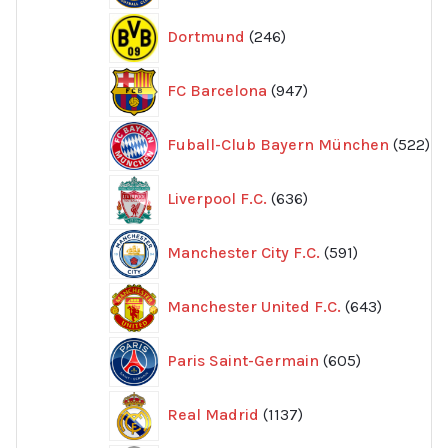
246
Dortmund
246
produkter
947
FC Barcelona
947
produkter
52
Fuball-Club Bayern München
522
pr
636
Liverpool F.C.
636
produkter
591
Manchester City F.C.
591
produkter
643
Manchester United F.C.
643
produkte
605
Paris Saint-Germain
605
produkter
1137
Real Madrid
1137
produkter