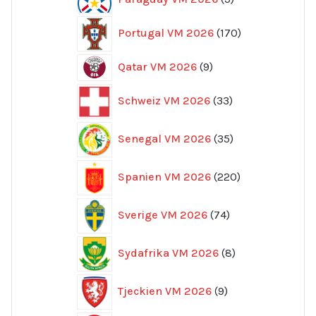
produkter
170
Portugal VM 2026
170
produkter
9
Qatar VM 2026
9
produkter
33
Schweiz VM 2026
33
produkter
35
Senegal VM 2026
35
produkter
220
Spanien VM 2026
220
produkter
74
Sverige VM 2026
74
produkter
8
Sydafrika VM 2026
8
produkter
9
Tjeckien VM 2026
9
produkter