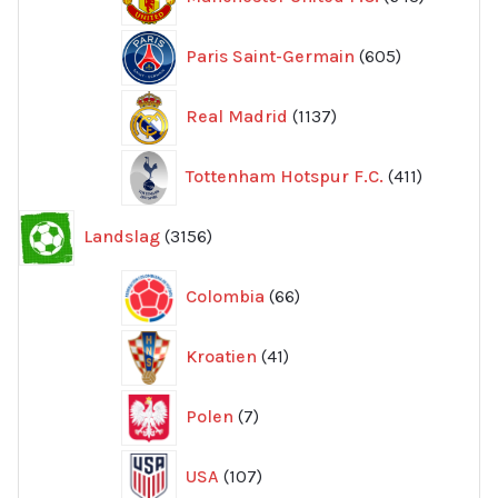
produkte
605
Paris Saint-Germain
605
produkter
1137
Real Madrid
1137
produkter
411
Tottenham Hotspur F.C.
411
produkter
3156
Landslag
3156
produkter
66
Colombia
66
produkter
41
Kroatien
41
produkter
7
Polen
7
produkter
107
USA
107
produkter