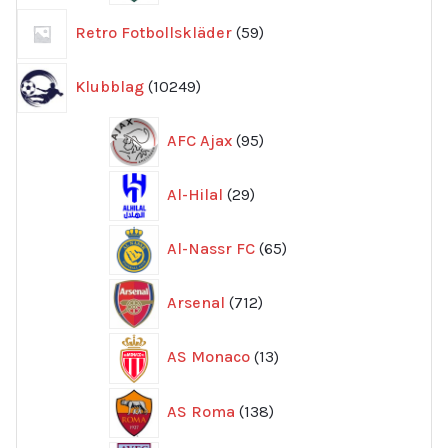
59
Retro Fotbollskläder
59
produkter
10249
Klubblag
10249
produkter
95
AFC Ajax
95
produkter
29
Al-Hilal
29
produkter
65
Al-Nassr FC
65
produkter
712
Arsenal
712
produkter
13
AS Monaco
13
produkter
138
AS Roma
138
produkter