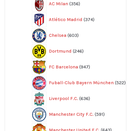
AC Milan
356
produkter
374
Atlético Madrid
374
produkter
603
Chelsea
603
produkter
246
Dortmund
246
produkter
947
FC Barcelona
947
produkter
52
Fuball-Club Bayern München
522
pr
636
Liverpool F.C.
636
produkter
591
Manchester City F.C.
591
produkter
643
Manchester United F.C.
643