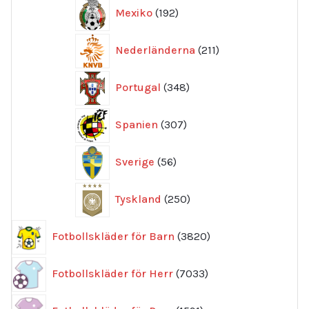
192
Mexiko
192
produkter
211
Nederländerna
211
produkter
348
Portugal
348
produkter
307
Spanien
307
produkter
56
Sverige
56
produkter
250
Tyskland
250
produkter
3820
Fotbollskläder för Barn
3820
produkter
7033
Fotbollskläder för Herr
7033
produkter
1591