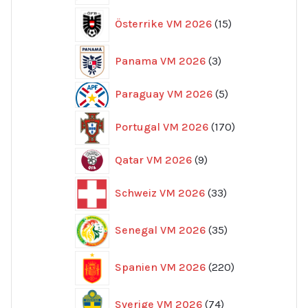
15
Österrike VM 2026
15
produkter
3
Panama VM 2026
3
produkter
5
Paraguay VM 2026
5
produkter
170
Portugal VM 2026
170
produkter
9
Qatar VM 2026
9
produkter
33
Schweiz VM 2026
33
produkter
35
Senegal VM 2026
35
produkter
220
Spanien VM 2026
220
produkter
74
Sverige VM 2026
74