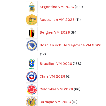
169
Argentina VM 2026
169
produkter
11
Australien VM 2026
11
produkter
84
Belgien VM 2026
84
produkter
Bosnien och Hercegovina VM 2026
17
17
produkter
168
Brasilien VM 2026
168
produkter
6
Chile VM 2026
6
produkter
66
Colombia VM 2026
66
produkter
12
Curaçao VM 2026
12
produkter