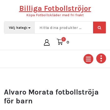
Hoppa
Billiga Fotbollströjor
till
innehåll
Köpa Fotbollskläder med fri frakt
0
0
Alvaro Morata fotbollströja
för barn