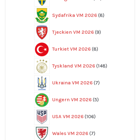
produkter
8
Sydafrika VM 2026
8
produkter
9
Tjeckien VM 2026
9
produkter
8
Turkiet VM 2026
8
produkter
148
Tyskland VM 2026
148
produkter
7
Ukraina VM 2026
7
produkter
5
Ungern VM 2026
5
produkter
106
USA VM 2026
106
produkter
7
Wales VM 2026
7
produkter