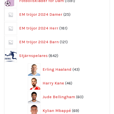
Fotbollskläder för Dam
1591
produkter
25
EM tröjor 2024 Damer
25
produkter
181
EM tröjor 2024 Herr
181
produkter
121
EM tröjor 2024 Barn
121
produkter
842
Stjärnspelares
842
produkter
43
Erling Haaland
43
produkter
46
Harry Kane
46
produkter
60
Jude Bellingham
60
produkter
69
Kylian Mbappé
69
produkter