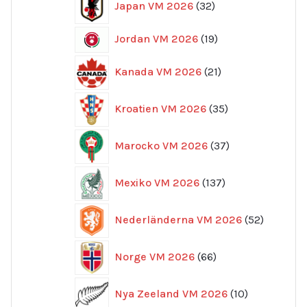
Japan VM 2026
32
produkter
19
Jordan VM 2026
19
produkter
21
Kanada VM 2026
21
produkter
35
Kroatien VM 2026
35
produkter
37
Marocko VM 2026
37
produkter
137
Mexiko VM 2026
137
produkter
52
Nederländerna VM 2026
52
produkte
66
Norge VM 2026
66
produkter
10
Nya Zeeland VM 2026
10
produkter