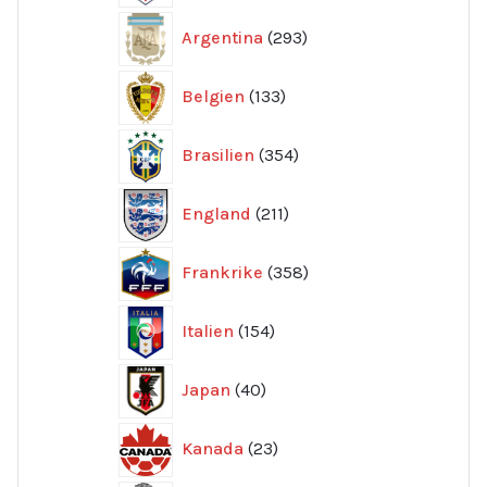
293
Argentina
293
produkter
133
Belgien
133
produkter
354
Brasilien
354
produkter
211
England
211
produkter
358
Frankrike
358
produkter
154
Italien
154
produkter
40
Japan
40
produkter
23
Kanada
23
produkter