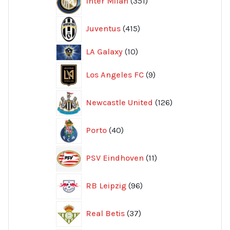
Inter Milan
351
produkter
415
Juventus
415
produkter
10
LA Galaxy
10
produkter
9
Los Angeles FC
9
produkter
126
Newcastle United
126
produkter
40
Porto
40
produkter
11
PSV Eindhoven
11
produkter
96
RB Leipzig
96
produkter
37
Real Betis
37
produkter