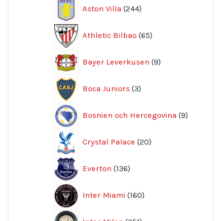
244
Aston Villa
244
produkter
65
Athletic Bilbao
65
produkter
9
Bayer Leverkusen
9
produkter
3
Boca Juniors
3
produkter
9
Bosnien och Hercegovina
9
produkte
20
Crystal Palace
20
produkter
136
Everton
136
produkter
160
Inter Miami
160
produkter
351