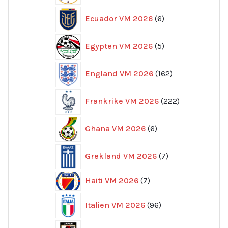
6
Ecuador VM 2026
6
produkter
5
Egypten VM 2026
5
produkter
162
England VM 2026
162
produkter
222
Frankrike VM 2026
222
produkter
6
Ghana VM 2026
6
produkter
7
Grekland VM 2026
7
produkter
7
Haiti VM 2026
7
produkter
96
Italien VM 2026
96
produkter
32