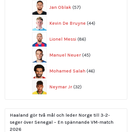
57
Jan Oblak
57
produkter
44
Kevin De Bruyne
44
produkter
86
Lionel Messi
86
produkter
45
Manuel Neuer
45
produkter
46
Mohamed Salah
46
produkter
32
Neymar Jr
32
produkter
Haaland gör två mål och leder Norge till 3-2-
seger över Senegal – En spännande VM-match
2026