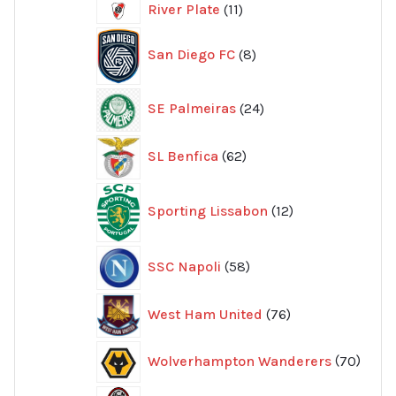
11
River Plate
11
produkter
8
San Diego FC
8
produkter
24
SE Palmeiras
24
produkter
62
SL Benfica
62
produkter
12
Sporting Lissabon
12
produkter
58
SSC Napoli
58
produkter
76
West Ham United
76
produkter
70
Wolverhampton Wanderers
70
produ
356