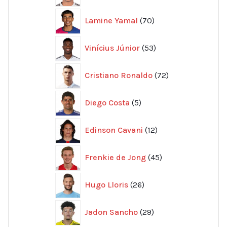
70
Lamine Yamal
70
produkter
53
Vinícius Júnior
53
produkter
72
Cristiano Ronaldo
72
produkter
5
Diego Costa
5
produkter
12
Edinson Cavani
12
produkter
45
Frenkie de Jong
45
produkter
26
Hugo Lloris
26
produkter
29
Jadon Sancho
29
produkter