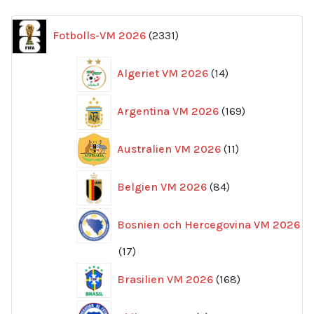
2331
Fotbolls-VM 2026
2331
produkter
14
Algeriet VM 2026
14
produkter
169
Argentina VM 2026
169
produkter
11
Australien VM 2026
11
produkter
84
Belgien VM 2026
84
produkter
Bosnien och Hercegovina VM 2026
17
17
produkter
168
Brasilien VM 2026
168
produkter
6