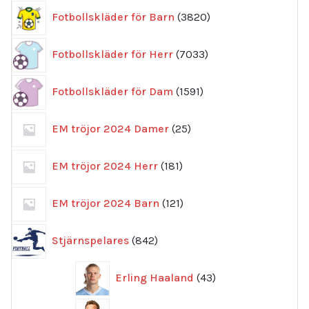
3820
Fotbollskläder för Barn
3820
produkter
7033
Fotbollskläder för Herr
7033
produkter
1591
Fotbollskläder för Dam
1591
produkter
25
EM tröjor 2024 Damer
25
produkter
181
EM tröjor 2024 Herr
181
produkter
121
EM tröjor 2024 Barn
121
produkter
842
Stjärnspelares
842
produkter
43
Erling Haaland
43
produkter
46