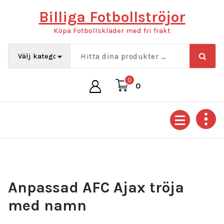
Hoppa
Billiga Fotbollströjor
till
innehåll
Köpa Fotbollskläder med fri frakt
0
0
Anpassad AFC Ajax tröja
med namn