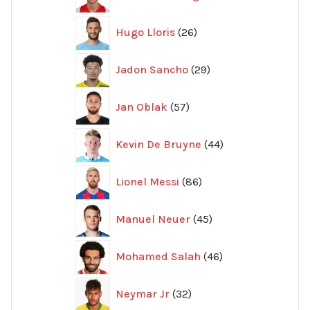
produkter
26
Hugo Lloris
26
produkter
29
Jadon Sancho
29
produkter
57
Jan Oblak
57
produkter
44
Kevin De Bruyne
44
produkter
86
Lionel Messi
86
produkter
45
Manuel Neuer
45
produkter
46
Mohamed Salah
46
produkter
32
Neymar Jr
32
produkter