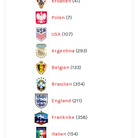
Kroatien
41
produkter
7
Polen
7
produkter
107
USA
107
produkter
293
Argentina
293
produkter
133
Belgien
133
produkter
354
Brasilien
354
produkter
211
England
211
produkter
358
Frankrike
358
produkter
154
Italien
154
produkter