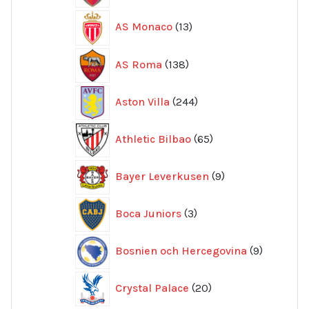
13
AS Monaco
13
produkter
138
AS Roma
138
produkter
244
Aston Villa
244
produkter
65
Athletic Bilbao
65
produkter
9
Bayer Leverkusen
9
produkter
3
Boca Juniors
3
produkter
9
Bosnien och Hercegovina
9
produkte
20
Crystal Palace
20
produkter