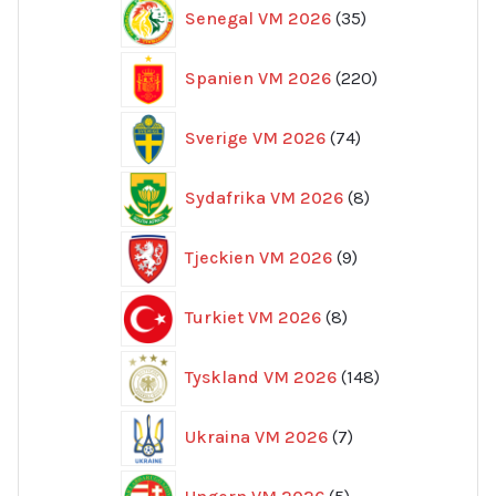
35
Senegal VM 2026
35
produkter
220
Spanien VM 2026
220
produkter
74
Sverige VM 2026
74
produkter
8
Sydafrika VM 2026
8
produkter
9
Tjeckien VM 2026
9
produkter
8
Turkiet VM 2026
8
produkter
148
Tyskland VM 2026
148
produkter
7
Ukraina VM 2026
7
produkter
5