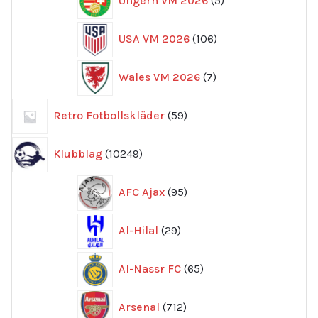
Ungern VM 2026
5
produkter
106
USA VM 2026
106
produkter
7
Wales VM 2026
7
produkter
59
Retro Fotbollskläder
59
produkter
10249
Klubblag
10249
produkter
95
AFC Ajax
95
produkter
29
Al-Hilal
29
produkter
65
Al-Nassr FC
65
produkter
712
Arsenal
712
produkter