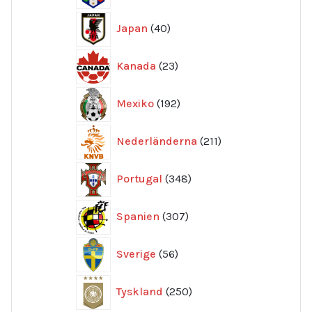
40
Japan
40
produkter
23
Kanada
23
produkter
192
Mexiko
192
produkter
211
Nederländerna
211
produkter
348
Portugal
348
produkter
307
Spanien
307
produkter
56
Sverige
56
produkter
250
Tyskland
250
produkter