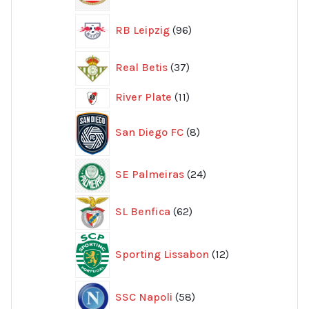
produkter
96
RB Leipzig
96
produkter
37
Real Betis
37
produkter
11
River Plate
11
produkter
8
San Diego FC
8
produkter
24
SE Palmeiras
24
produkter
62
SL Benfica
62
produkter
12
Sporting Lissabon
12
produkter
58
SSC Napoli
58
produkter