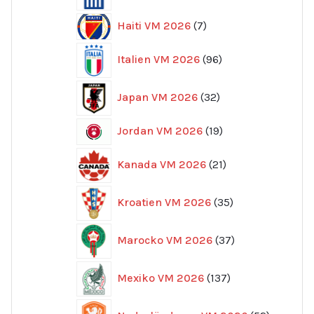
7
Haiti VM 2026
7
produkter
96
Italien VM 2026
96
produkter
32
Japan VM 2026
32
produkter
19
Jordan VM 2026
19
produkter
21
Kanada VM 2026
21
produkter
35
Kroatien VM 2026
35
produkter
37
Marocko VM 2026
37
produkter
137
Mexiko VM 2026
137
produkter
52