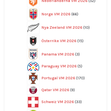
Nederländerna VM 2026
52
produkte
66
Norge VM 2026
66
produkter
10
Nya Zeeland VM 2026
10
produkter
15
Österrike VM 2026
15
produkter
3
Panama VM 2026
3
produkter
5
Paraguay VM 2026
5
produkter
170
Portugal VM 2026
170
produkter
9
Qatar VM 2026
9
produkter
33
Schweiz VM 2026
33
produkter