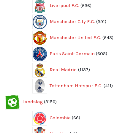
636
Liverpool F.C.
636
produkter
591
Manchester City F.C.
591
produkter
643
Manchester United F.C.
643
produkte
605
Paris Saint-Germain
605
produkter
1137
Real Madrid
1137
produkter
411
Tottenham Hotspur F.C.
411
produkter
3156
Landslag
3156
produkter
66
Colombia
66
produkter
41