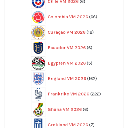
Chile VM 2026
6
produkter
66
Colombia VM 2026
66
produkter
12
Curaçao VM 2026
12
produkter
6
Ecuador VM 2026
6
produkter
5
Egypten VM 2026
5
produkter
162
England VM 2026
162
produkter
222
Frankrike VM 2026
222
produkter
6
Ghana VM 2026
6
produkter
7
Grekland VM 2026
7
produkter