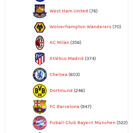
76
West Ham United
76
produkter
70
Wolverhampton Wanderers
70
produ
356
AC Milan
356
produkter
374
Atlético Madrid
374
produkter
603
Chelsea
603
produkter
246
Dortmund
246
produkter
947
FC Barcelona
947
produkter
52
Fuball-Club Bayern München
522
pr