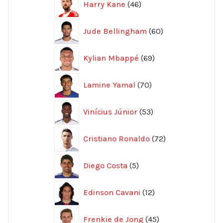
Harry Kane
46
produkter
60
Jude Bellingham
60
produkter
69
Kylian Mbappé
69
produkter
70
Lamine Yamal
70
produkter
53
Vinícius Júnior
53
produkter
72
Cristiano Ronaldo
72
produkter
5
Diego Costa
5
produkter
12
Edinson Cavani
12
produkter
45
Frenkie de Jong
45