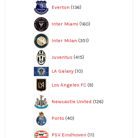
136
Everton
136
produkter
160
Inter Miami
160
produkter
351
Inter Milan
351
produkter
415
Juventus
415
produkter
10
LA Galaxy
10
produkter
9
Los Angeles FC
9
produkter
126
Newcastle United
126
produkter
40
Porto
40
produkter
11
PSV Eindhoven
11