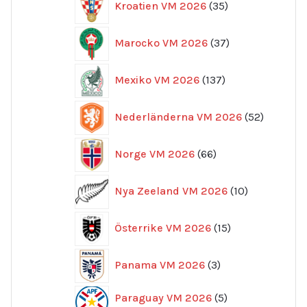
Kroatien VM 2026
35
produkter
37
Marocko VM 2026
37
produkter
137
Mexiko VM 2026
137
produkter
52
Nederländerna VM 2026
52
produkte
66
Norge VM 2026
66
produkter
10
Nya Zeeland VM 2026
10
produkter
15
Österrike VM 2026
15
produkter
3
Panama VM 2026
3
produkter
5
Paraguay VM 2026
5