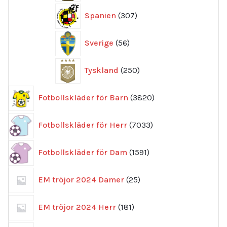
307
Spanien
307
produkter
56
Sverige
56
produkter
250
Tyskland
250
produkter
3820
Fotbollskläder för Barn
3820
produkter
7033
Fotbollskläder för Herr
7033
produkter
1591
Fotbollskläder för Dam
1591
produkter
25
EM tröjor 2024 Damer
25
produkter
181
EM tröjor 2024 Herr
181
produkter