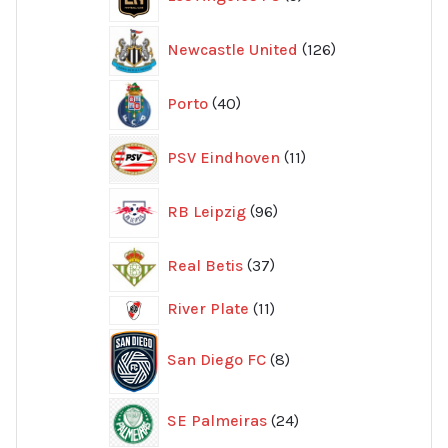
produkter
126
Newcastle United
126
produkter
40
Porto
40
produkter
11
PSV Eindhoven
11
produkter
96
RB Leipzig
96
produkter
37
Real Betis
37
produkter
11
River Plate
11
produkter
8
San Diego FC
8
produkter
24
SE Palmeiras
24
produkter