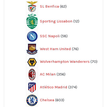
62
SL Benfica
62
produkter
12
Sporting Lissabon
12
produkter
58
SSC Napoli
58
produkter
76
West Ham United
76
produkter
70
Wolverhampton Wanderers
70
produ
356
AC Milan
356
produkter
374
Atlético Madrid
374
produkter
603
Chelsea
603
produkter