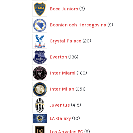
3
Boca Juniors
3
produkter
9
Bosnien och Hercegovina
9
produkte
20
Crystal Palace
20
produkter
136
Everton
136
produkter
160
Inter Miami
160
produkter
351
Inter Milan
351
produkter
415
Juventus
415
produkter
10
LA Galaxy
10
produkter
9
Los Angeles FC
9