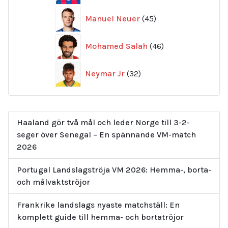
45
Manuel Neuer
45
produkter
46
Mohamed Salah
46
produkter
32
Neymar Jr
32
produkter
Haaland gör två mål och leder Norge till 3-2-
seger över Senegal – En spännande VM-match
2026
Portugal Landslagströja VM 2026: Hemma-, borta-
och målvaktströjor
Frankrike landslags nyaste matchställ: En
komplett guide till hemma- och bortatröjor