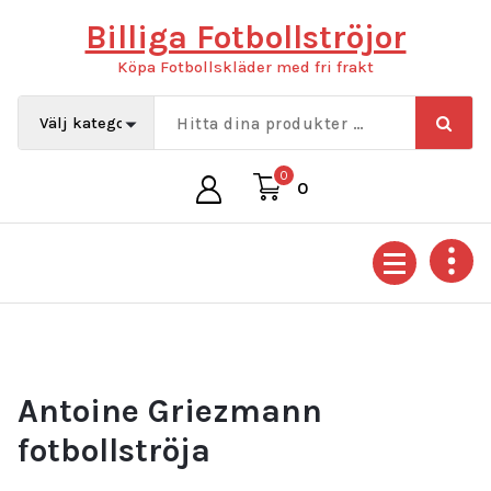
Hoppa
Billiga Fotbollströjor
till
innehåll
Köpa Fotbollskläder med fri frakt
0
0
Antoine Griezmann
fotbollströja