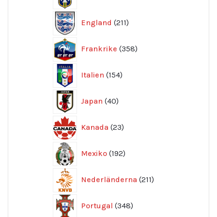
produkter
211
England
211
produkter
358
Frankrike
358
produkter
154
Italien
154
produkter
40
Japan
40
produkter
23
Kanada
23
produkter
192
Mexiko
192
produkter
211
Nederländerna
211
produkter
348
Portugal
348
produkter