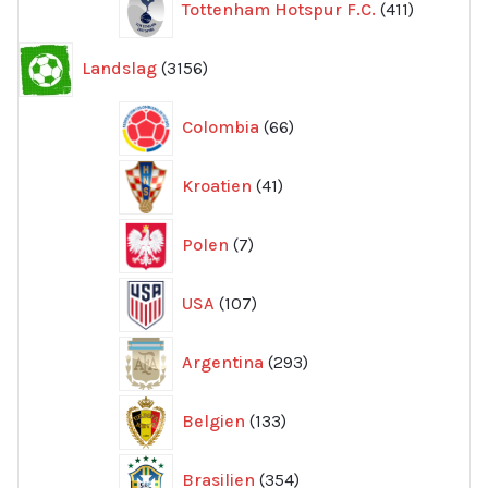
Tottenham Hotspur F.C.
411
produkter
3156
Landslag
3156
produkter
66
Colombia
66
produkter
41
Kroatien
41
produkter
7
Polen
7
produkter
107
USA
107
produkter
293
Argentina
293
produkter
133
Belgien
133
produkter
354
Brasilien
354