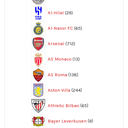
produkter
29
Al-Hilal
29
produkter
65
Al-Nassr FC
65
produkter
712
Arsenal
712
produkter
13
AS Monaco
13
produkter
138
AS Roma
138
produkter
244
Aston Villa
244
produkter
65
Athletic Bilbao
65
produkter
9
Bayer Leverkusen
9
produkter