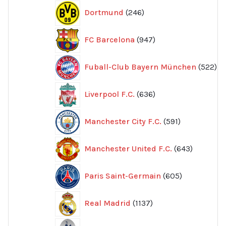
246
Dortmund
246
produkter
947
FC Barcelona
947
produkter
52
Fuball-Club Bayern München
522
pr
636
Liverpool F.C.
636
produkter
591
Manchester City F.C.
591
produkter
643
Manchester United F.C.
643
produkte
605
Paris Saint-Germain
605
produkter
1137
Real Madrid
1137
produkter
411