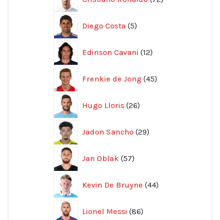
produkter
5
Diego Costa
5
produkter
12
Edinson Cavani
12
produkter
45
Frenkie de Jong
45
produkter
26
Hugo Lloris
26
produkter
29
Jadon Sancho
29
produkter
57
Jan Oblak
57
produkter
44
Kevin De Bruyne
44
produkter
86
Lionel Messi
86
produkter