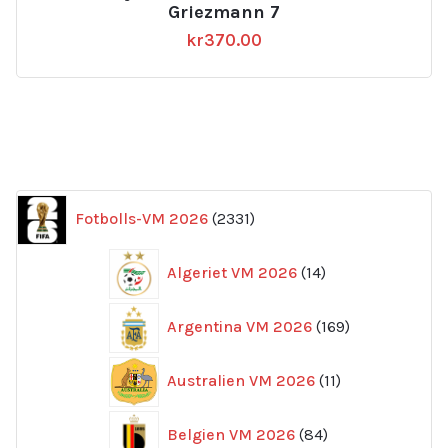
Griezmann 7
kr
370.00
2331
Fotbolls-VM 2026
2331
produkter
14
Algeriet VM 2026
14
produkter
169
Argentina VM 2026
169
produkter
11
Australien VM 2026
11
produkter
84
Belgien VM 2026
84
produkter