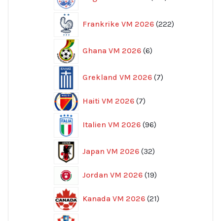
produkter
222
Frankrike VM 2026
222
produkter
6
Ghana VM 2026
6
produkter
7
Grekland VM 2026
7
produkter
7
Haiti VM 2026
7
produkter
96
Italien VM 2026
96
produkter
32
Japan VM 2026
32
produkter
19
Jordan VM 2026
19
produkter
21
Kanada VM 2026
21
produkter
35