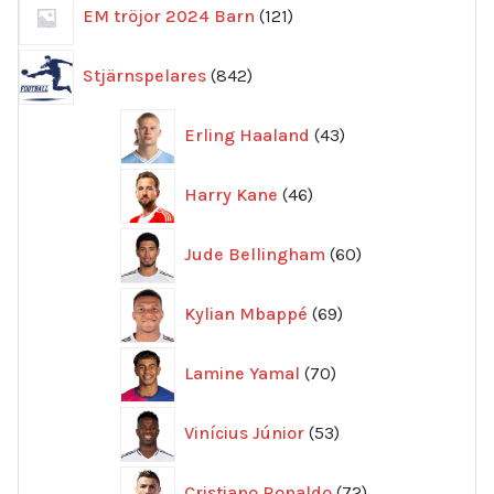
121
EM tröjor 2024 Barn
121
produkter
842
Stjärnspelares
842
produkter
43
Erling Haaland
43
produkter
46
Harry Kane
46
produkter
60
Jude Bellingham
60
produkter
69
Kylian Mbappé
69
produkter
70
Lamine Yamal
70
produkter
53
Vinícius Júnior
53
produkter
72
Cristiano Ronaldo
72