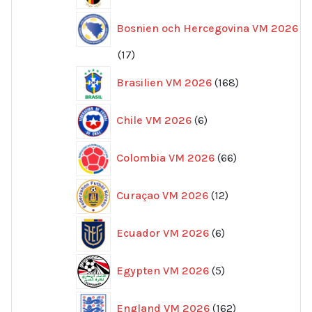
Bosnien och Hercegovina VM 2026
17
17
produkter
168
Brasilien VM 2026
168
produkter
6
Chile VM 2026
6
produkter
66
Colombia VM 2026
66
produkter
12
Curaçao VM 2026
12
produkter
6
Ecuador VM 2026
6
produkter
5
Egypten VM 2026
5
produkter
162
England VM 2026
162