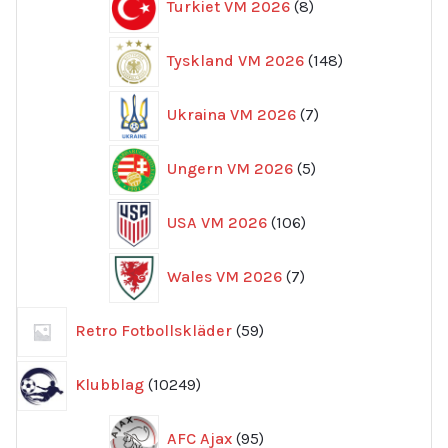
Turkiet VM 2026
8
produkter
148
Tyskland VM 2026
148
produkter
7
Ukraina VM 2026
7
produkter
5
Ungern VM 2026
5
produkter
106
USA VM 2026
106
produkter
7
Wales VM 2026
7
produkter
59
Retro Fotbollskläder
59
produkter
10249
Klubblag
10249
produkter
95
AFC Ajax
95