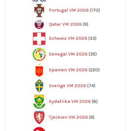
produkter
170
Portugal VM 2026
170
produkter
9
Qatar VM 2026
9
produkter
33
Schweiz VM 2026
33
produkter
35
Senegal VM 2026
35
produkter
220
Spanien VM 2026
220
produkter
74
Sverige VM 2026
74
produkter
8
Sydafrika VM 2026
8
produkter
9
Tjeckien VM 2026
9
produkter
8