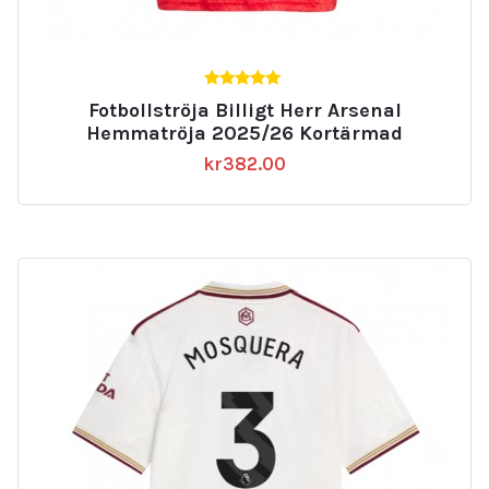
5.00
Fotbollströja Billigt Herr Arsenal
av 5
Hemmatröja 2025/26 Kortärmad
kr
382.00