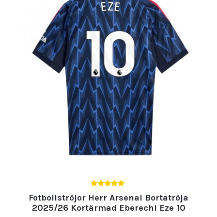
5.00
Fotbollströjor Herr Arsenal Bortatröja
av 5
2025/26 Kortärmad Eberechi Eze 10