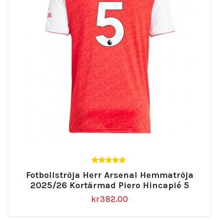
5.00
Fotbollströja Herr Arsenal Hemmatröja
av 5
2025/26 Kortärmad Piero Hincapié 5
kr
382.00