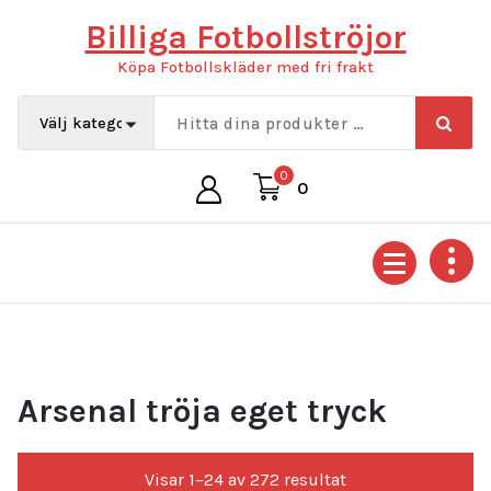
Hoppa
Billiga Fotbollströjor
till
innehåll
Köpa Fotbollskläder med fri frakt
0
0
Arsenal tröja eget tryck
Sortera
Visar 1–24 av 272 resultat