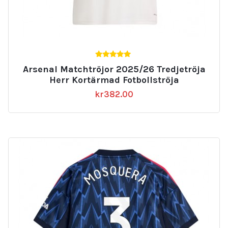
5.00
Arsenal Matchtröjor 2025/26 Tredjetröja
av 5
Herr Kortärmad Fotbollströja
kr
382.00