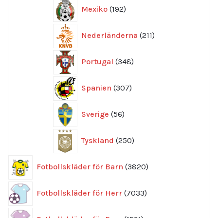
192
Mexiko
192
produkter
211
Nederländerna
211
produkter
348
Portugal
348
produkter
307
Spanien
307
produkter
56
Sverige
56
produkter
250
Tyskland
250
produkter
3820
Fotbollskläder för Barn
3820
produkter
7033
Fotbollskläder för Herr
7033
produkter
1591