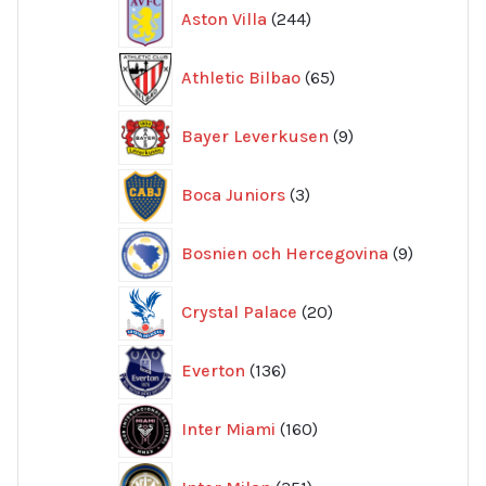
244
Aston Villa
244
produkter
65
Athletic Bilbao
65
produkter
9
Bayer Leverkusen
9
produkter
3
Boca Juniors
3
produkter
9
Bosnien och Hercegovina
9
produkte
20
Crystal Palace
20
produkter
136
Everton
136
produkter
160
Inter Miami
160
produkter
351