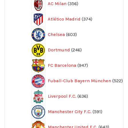
AC Milan
356
produkter
374
Atlético Madrid
374
produkter
603
Chelsea
603
produkter
246
Dortmund
246
produkter
947
FC Barcelona
947
produkter
52
Fuball-Club Bayern München
522
pr
636
Liverpool F.C.
636
produkter
591
Manchester City F.C.
591
produkter
643
Manchester United F.C.
643