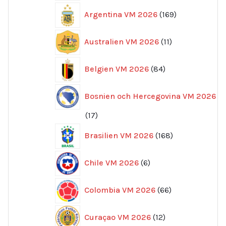
169
Argentina VM 2026
169
produkter
11
Australien VM 2026
11
produkter
84
Belgien VM 2026
84
produkter
Bosnien och Hercegovina VM 2026
17
17
produkter
168
Brasilien VM 2026
168
produkter
6
Chile VM 2026
6
produkter
66
Colombia VM 2026
66
produkter
12
Curaçao VM 2026
12
produkter