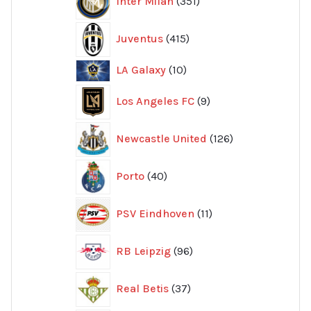
Inter Milan
351
produkter
415
Juventus
415
produkter
10
LA Galaxy
10
produkter
9
Los Angeles FC
9
produkter
126
Newcastle United
126
produkter
40
Porto
40
produkter
11
PSV Eindhoven
11
produkter
96
RB Leipzig
96
produkter
37
Real Betis
37
produkter