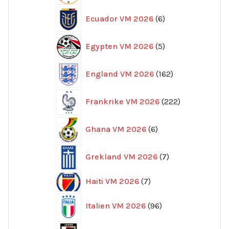
6
Ecuador VM 2026
6
produkter
5
Egypten VM 2026
5
produkter
162
England VM 2026
162
produkter
222
Frankrike VM 2026
222
produkter
6
Ghana VM 2026
6
produkter
7
Grekland VM 2026
7
produkter
7
Haiti VM 2026
7
produkter
96
Italien VM 2026
96
produkter
32