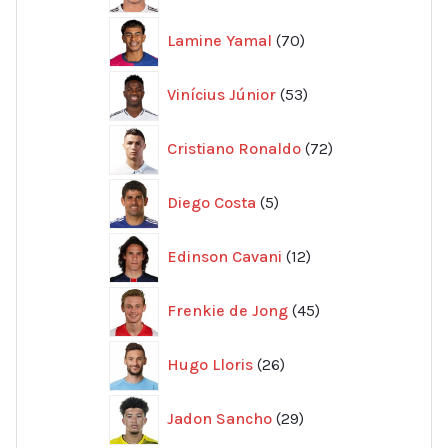
70
Lamine Yamal
70
produkter
53
Vinícius Júnior
53
produkter
72
Cristiano Ronaldo
72
produkter
5
Diego Costa
5
produkter
12
Edinson Cavani
12
produkter
45
Frenkie de Jong
45
produkter
26
Hugo Lloris
26
produkter
29
Jadon Sancho
29
produkter