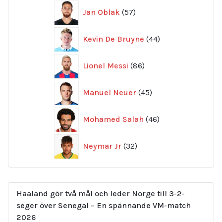
57
Jan Oblak
57
produkter
44
Kevin De Bruyne
44
produkter
86
Lionel Messi
86
produkter
45
Manuel Neuer
45
produkter
46
Mohamed Salah
46
produkter
32
Neymar Jr
32
produkter
Haaland gör två mål och leder Norge till 3-2-
seger över Senegal – En spännande VM-match
2026