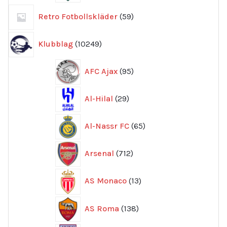
59
Retro Fotbollskläder
59
produkter
10249
Klubblag
10249
produkter
95
AFC Ajax
95
produkter
29
Al-Hilal
29
produkter
65
Al-Nassr FC
65
produkter
712
Arsenal
712
produkter
13
AS Monaco
13
produkter
138
AS Roma
138
produkter