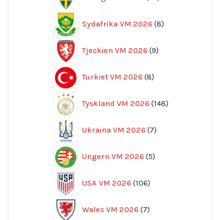
produkter
8
Sydafrika VM 2026
8
produkter
9
Tjeckien VM 2026
9
produkter
8
Turkiet VM 2026
8
produkter
148
Tyskland VM 2026
148
produkter
7
Ukraina VM 2026
7
produkter
5
Ungern VM 2026
5
produkter
106
USA VM 2026
106
produkter
7
Wales VM 2026
7
produkter