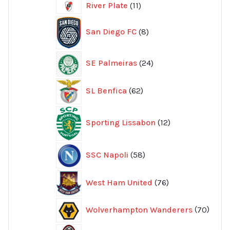
11
River Plate
11
produkter
8
San Diego FC
8
produkter
24
SE Palmeiras
24
produkter
62
SL Benfica
62
produkter
12
Sporting Lissabon
12
produkter
58
SSC Napoli
58
produkter
76
West Ham United
76
produkter
70
Wolverhampton Wanderers
70
produ
356