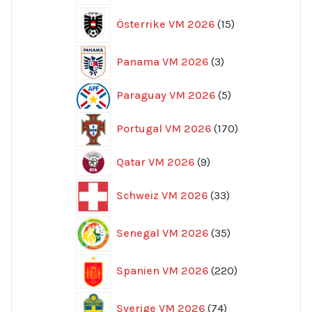
15
Österrike VM 2026
15
produkter
3
Panama VM 2026
3
produkter
5
Paraguay VM 2026
5
produkter
170
Portugal VM 2026
170
produkter
9
Qatar VM 2026
9
produkter
33
Schweiz VM 2026
33
produkter
35
Senegal VM 2026
35
produkter
220
Spanien VM 2026
220
produkter
74
Sverige VM 2026
74