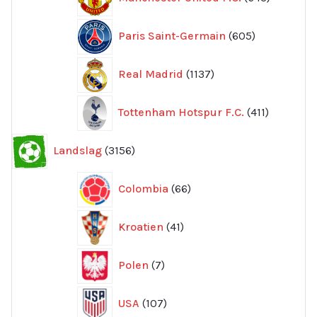
produkte
605
Paris Saint-Germain
605
produkter
1137
Real Madrid
1137
produkter
411
Tottenham Hotspur F.C.
411
produkter
3156
Landslag
3156
produkter
66
Colombia
66
produkter
41
Kroatien
41
produkter
7
Polen
7
produkter
107
USA
107
produkter