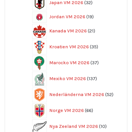
Japan VM 2026
32
produkter
19
Jordan VM 2026
19
produkter
21
Kanada VM 2026
21
produkter
35
Kroatien VM 2026
35
produkter
37
Marocko VM 2026
37
produkter
137
Mexiko VM 2026
137
produkter
52
Nederländerna VM 2026
52
produkte
66
Norge VM 2026
66
produkter
10
Nya Zeeland VM 2026
10
produkter