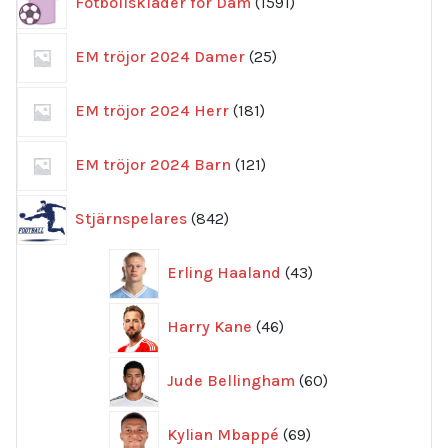
Fotbollskläder för Dam
1591
produkter
25
EM tröjor 2024 Damer
25
produkter
181
EM tröjor 2024 Herr
181
produkter
121
EM tröjor 2024 Barn
121
produkter
842
Stjärnspelares
842
produkter
43
Erling Haaland
43
produkter
46
Harry Kane
46
produkter
60
Jude Bellingham
60
produkter
69
Kylian Mbappé
69
produkter