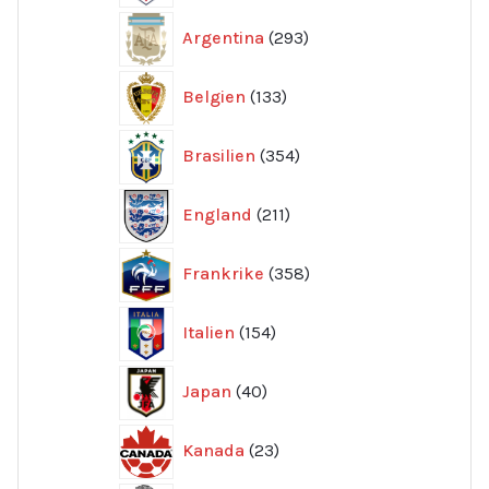
293
Argentina
293
produkter
133
Belgien
133
produkter
354
Brasilien
354
produkter
211
England
211
produkter
358
Frankrike
358
produkter
154
Italien
154
produkter
40
Japan
40
produkter
23
Kanada
23
produkter