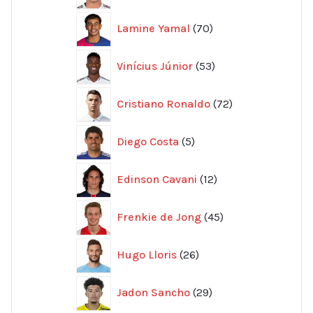
70
Lamine Yamal
70
produkter
53
Vinícius Júnior
53
produkter
72
Cristiano Ronaldo
72
produkter
5
Diego Costa
5
produkter
12
Edinson Cavani
12
produkter
45
Frenkie de Jong
45
produkter
26
Hugo Lloris
26
produkter
29
Jadon Sancho
29
produkter