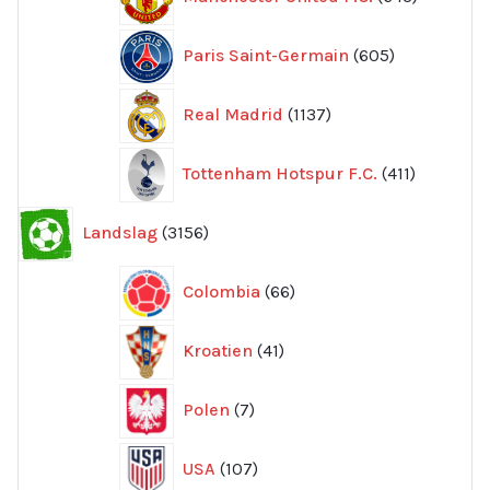
produkte
605
Paris Saint-Germain
605
produkter
1137
Real Madrid
1137
produkter
411
Tottenham Hotspur F.C.
411
produkter
3156
Landslag
3156
produkter
66
Colombia
66
produkter
41
Kroatien
41
produkter
7
Polen
7
produkter
107
USA
107
produkter