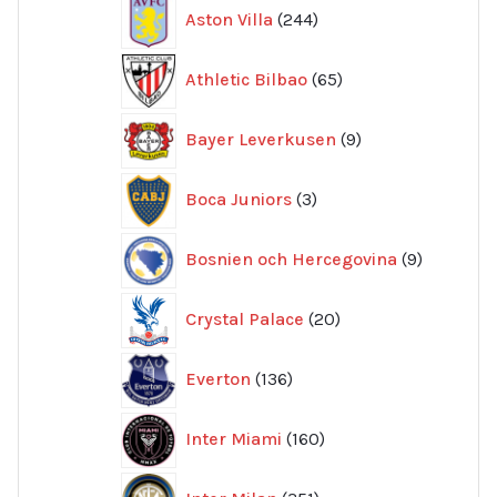
244
Aston Villa
244
produkter
65
Athletic Bilbao
65
produkter
9
Bayer Leverkusen
9
produkter
3
Boca Juniors
3
produkter
9
Bosnien och Hercegovina
9
produkte
20
Crystal Palace
20
produkter
136
Everton
136
produkter
160
Inter Miami
160
produkter
351