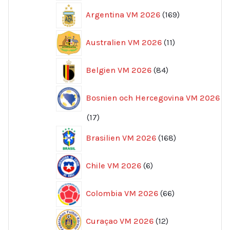
169
Argentina VM 2026
169
produkter
11
Australien VM 2026
11
produkter
84
Belgien VM 2026
84
produkter
Bosnien och Hercegovina VM 2026
17
17
produkter
168
Brasilien VM 2026
168
produkter
6
Chile VM 2026
6
produkter
66
Colombia VM 2026
66
produkter
12
Curaçao VM 2026
12
produkter