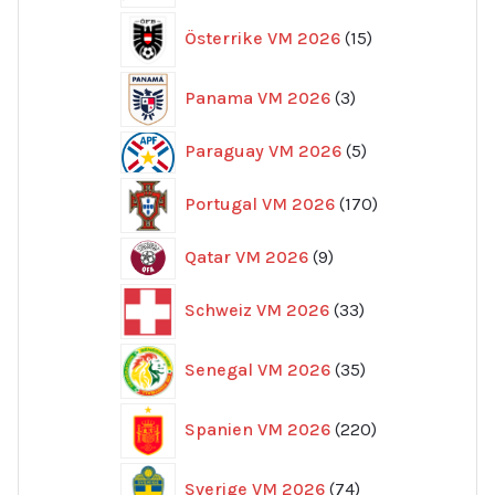
15
Österrike VM 2026
15
produkter
3
Panama VM 2026
3
produkter
5
Paraguay VM 2026
5
produkter
170
Portugal VM 2026
170
produkter
9
Qatar VM 2026
9
produkter
33
Schweiz VM 2026
33
produkter
35
Senegal VM 2026
35
produkter
220
Spanien VM 2026
220
produkter
74
Sverige VM 2026
74