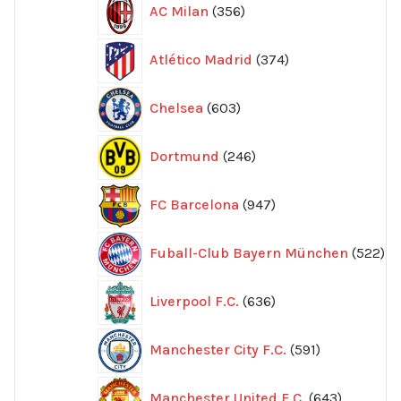
AC Milan
356
produkter
374
Atlético Madrid
374
produkter
603
Chelsea
603
produkter
246
Dortmund
246
produkter
947
FC Barcelona
947
produkter
52
Fuball-Club Bayern München
522
pr
636
Liverpool F.C.
636
produkter
591
Manchester City F.C.
591
produkter
643
Manchester United F.C.
643