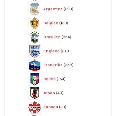
293
Argentina
293
produkter
133
Belgien
133
produkter
354
Brasilien
354
produkter
211
England
211
produkter
358
Frankrike
358
produkter
154
Italien
154
produkter
40
Japan
40
produkter
23
Kanada
23
produkter