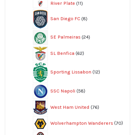
11
River Plate
11
produkter
8
San Diego FC
8
produkter
24
SE Palmeiras
24
produkter
62
SL Benfica
62
produkter
12
Sporting Lissabon
12
produkter
58
SSC Napoli
58
produkter
76
West Ham United
76
produkter
70
Wolverhampton Wanderers
70
produ
356