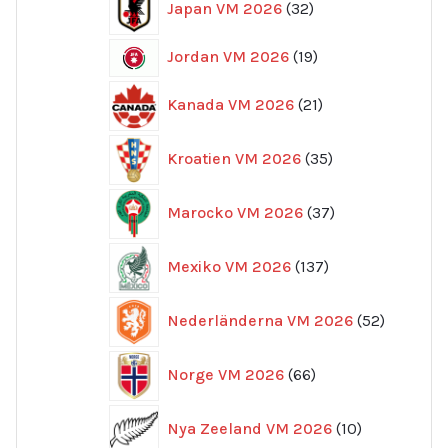
Japan VM 2026
32
produkter
19
Jordan VM 2026
19
produkter
21
Kanada VM 2026
21
produkter
35
Kroatien VM 2026
35
produkter
37
Marocko VM 2026
37
produkter
137
Mexiko VM 2026
137
produkter
52
Nederländerna VM 2026
52
produkte
66
Norge VM 2026
66
produkter
10
Nya Zeeland VM 2026
10
produkter