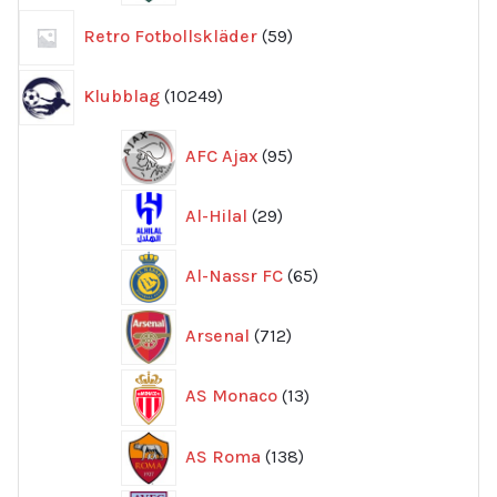
59
Retro Fotbollskläder
59
produkter
10249
Klubblag
10249
produkter
95
AFC Ajax
95
produkter
29
Al-Hilal
29
produkter
65
Al-Nassr FC
65
produkter
712
Arsenal
712
produkter
13
AS Monaco
13
produkter
138
AS Roma
138
produkter