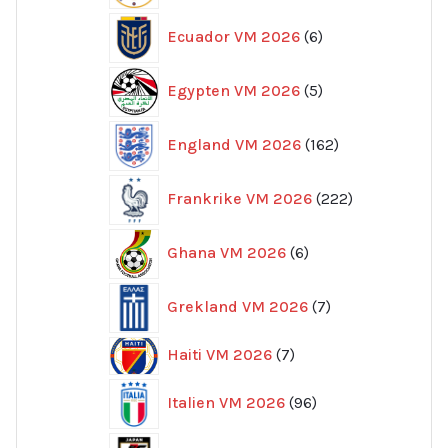
6
Ecuador VM 2026
6
produkter
5
Egypten VM 2026
5
produkter
162
England VM 2026
162
produkter
222
Frankrike VM 2026
222
produkter
6
Ghana VM 2026
6
produkter
7
Grekland VM 2026
7
produkter
7
Haiti VM 2026
7
produkter
96
Italien VM 2026
96
produkter
32