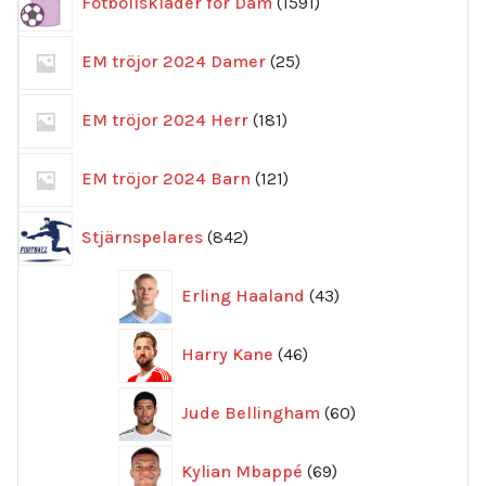
Fotbollskläder för Dam
1591
produkter
25
EM tröjor 2024 Damer
25
produkter
181
EM tröjor 2024 Herr
181
produkter
121
EM tröjor 2024 Barn
121
produkter
842
Stjärnspelares
842
produkter
43
Erling Haaland
43
produkter
46
Harry Kane
46
produkter
60
Jude Bellingham
60
produkter
69
Kylian Mbappé
69
produkter