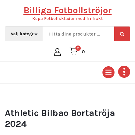
Hoppa
Billiga Fotbollströjor
till
innehåll
Köpa Fotbollskläder med fri frakt
0
0
Athletic Bilbao Bortatröja
2024