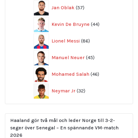
57
Jan Oblak
57
produkter
44
Kevin De Bruyne
44
produkter
86
Lionel Messi
86
produkter
45
Manuel Neuer
45
produkter
46
Mohamed Salah
46
produkter
32
Neymar Jr
32
produkter
Haaland gör två mål och leder Norge till 3-2-
seger över Senegal – En spännande VM-match
2026