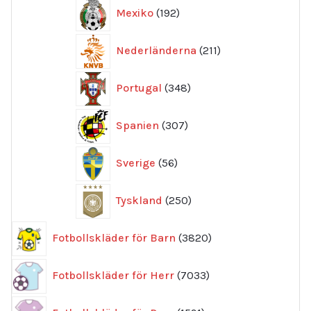
192
Mexiko
192
produkter
211
Nederländerna
211
produkter
348
Portugal
348
produkter
307
Spanien
307
produkter
56
Sverige
56
produkter
250
Tyskland
250
produkter
3820
Fotbollskläder för Barn
3820
produkter
7033
Fotbollskläder för Herr
7033
produkter
1591