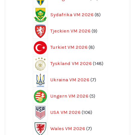
produkter
8
Sydafrika VM 2026
8
produkter
9
Tjeckien VM 2026
9
produkter
8
Turkiet VM 2026
8
produkter
148
Tyskland VM 2026
148
produkter
7
Ukraina VM 2026
7
produkter
5
Ungern VM 2026
5
produkter
106
USA VM 2026
106
produkter
7
Wales VM 2026
7
produkter