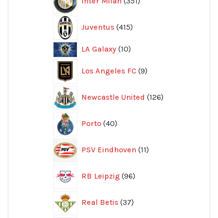
Inter Milan
351
produkter
415
Juventus
415
produkter
10
LA Galaxy
10
produkter
9
Los Angeles FC
9
produkter
126
Newcastle United
126
produkter
40
Porto
40
produkter
11
PSV Eindhoven
11
produkter
96
RB Leipzig
96
produkter
37
Real Betis
37
produkter