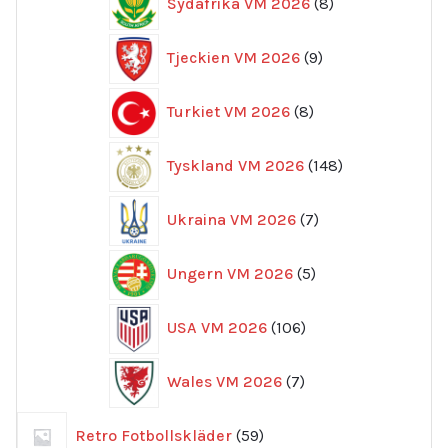
Sydafrika VM 2026
8
produkter
9
Tjeckien VM 2026
9
produkter
8
Turkiet VM 2026
8
produkter
148
Tyskland VM 2026
148
produkter
7
Ukraina VM 2026
7
produkter
5
Ungern VM 2026
5
produkter
106
USA VM 2026
106
produkter
7
Wales VM 2026
7
produkter
59
Retro Fotbollskläder
59
produkter