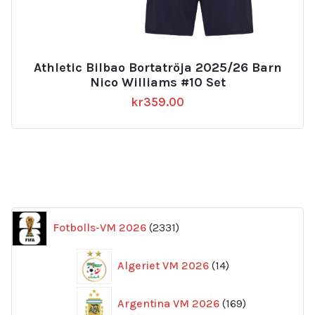
Athletic Bilbao Bortatröja 2025/26 Barn
Nico Williams #10 Set
kr
359.00
2331
Fotbolls-VM 2026
2331
produkter
14
Algeriet VM 2026
14
produkter
169
Argentina VM 2026
169
produkter