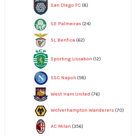
San Diego FC
8
produkter
24
SE Palmeiras
24
produkter
62
SL Benfica
62
produkter
12
Sporting Lissabon
12
produkter
58
SSC Napoli
58
produkter
76
West Ham United
76
produkter
70
Wolverhampton Wanderers
70
produ
356
AC Milan
356
produkter