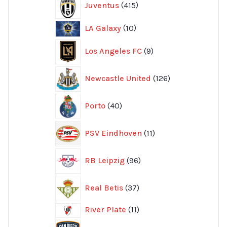
Juventus
415
produkter
10
LA Galaxy
10
produkter
9
Los Angeles FC
9
produkter
126
Newcastle United
126
produkter
40
Porto
40
produkter
11
PSV Eindhoven
11
produkter
96
RB Leipzig
96
produkter
37
Real Betis
37
produkter
11
River Plate
11
produkter
8