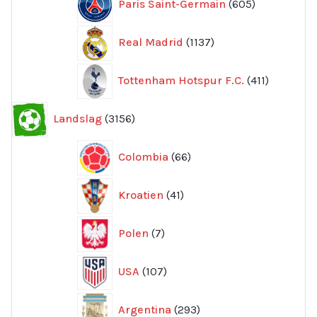
Paris Saint-Germain
605
produkter
1137
Real Madrid
1137
produkter
411
Tottenham Hotspur F.C.
411
produkter
3156
Landslag
3156
produkter
66
Colombia
66
produkter
41
Kroatien
41
produkter
7
Polen
7
produkter
107
USA
107
produkter
293
Argentina
293