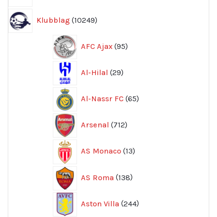
10249
Klubblag
10249
produkter
95
AFC Ajax
95
produkter
29
Al-Hilal
29
produkter
65
Al-Nassr FC
65
produkter
712
Arsenal
712
produkter
13
AS Monaco
13
produkter
138
AS Roma
138
produkter
244
Aston Villa
244
produkter