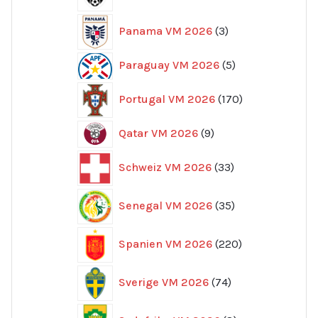
produkter
3
Panama VM 2026
3
produkter
5
Paraguay VM 2026
5
produkter
170
Portugal VM 2026
170
produkter
9
Qatar VM 2026
9
produkter
33
Schweiz VM 2026
33
produkter
35
Senegal VM 2026
35
produkter
220
Spanien VM 2026
220
produkter
74
Sverige VM 2026
74
produkter
8