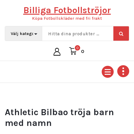
Hoppa
Billiga Fotbollströjor
till
innehåll
Köpa Fotbollskläder med fri frakt
0
0
Athletic Bilbao tröja barn
med namn