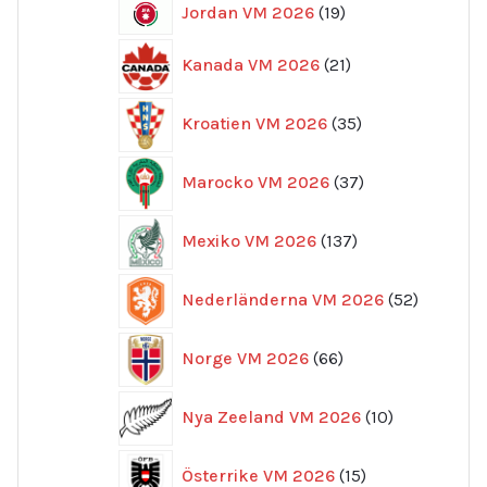
19
Jordan VM 2026
19
produkter
21
Kanada VM 2026
21
produkter
35
Kroatien VM 2026
35
produkter
37
Marocko VM 2026
37
produkter
137
Mexiko VM 2026
137
produkter
52
Nederländerna VM 2026
52
produkte
66
Norge VM 2026
66
produkter
10
Nya Zeeland VM 2026
10
produkter
15
Österrike VM 2026
15