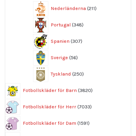
211
Nederländerna
211
produkter
348
Portugal
348
produkter
307
Spanien
307
produkter
56
Sverige
56
produkter
250
Tyskland
250
produkter
3820
Fotbollskläder för Barn
3820
produkter
7033
Fotbollskläder för Herr
7033
produkter
1591
Fotbollskläder för Dam
1591
produkter
25