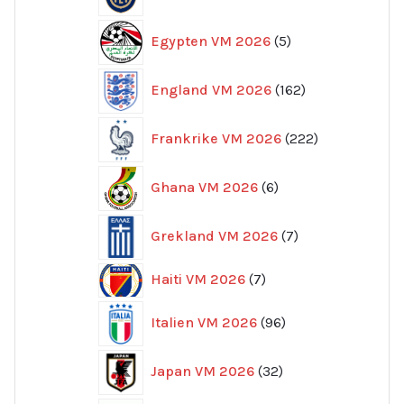
produkter
5
Egypten VM 2026
5
produkter
162
England VM 2026
162
produkter
222
Frankrike VM 2026
222
produkter
6
Ghana VM 2026
6
produkter
7
Grekland VM 2026
7
produkter
7
Haiti VM 2026
7
produkter
96
Italien VM 2026
96
produkter
32
Japan VM 2026
32
produkter