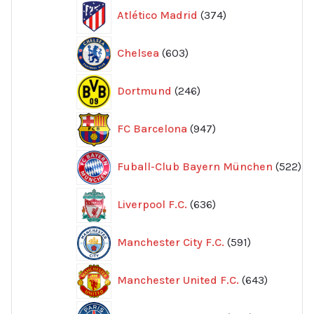
374
Atlético Madrid
374
produkter
603
Chelsea
603
produkter
246
Dortmund
246
produkter
947
FC Barcelona
947
produkter
52
Fuball-Club Bayern München
522
pr
636
Liverpool F.C.
636
produkter
591
Manchester City F.C.
591
produkter
643
Manchester United F.C.
643
produkte
605