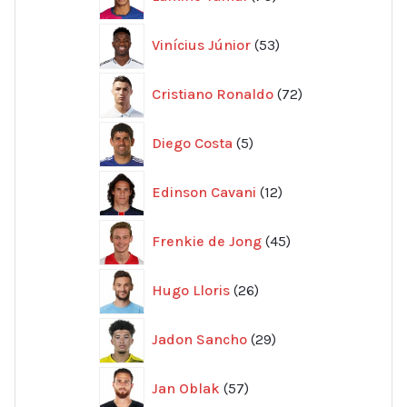
produkter
53
Vinícius Júnior
53
produkter
72
Cristiano Ronaldo
72
produkter
5
Diego Costa
5
produkter
12
Edinson Cavani
12
produkter
45
Frenkie de Jong
45
produkter
26
Hugo Lloris
26
produkter
29
Jadon Sancho
29
produkter
57
Jan Oblak
57
produkter