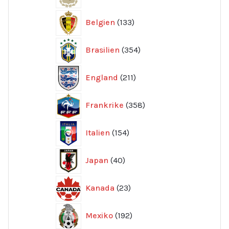
produkter
133
Belgien
133
produkter
354
Brasilien
354
produkter
211
England
211
produkter
358
Frankrike
358
produkter
154
Italien
154
produkter
40
Japan
40
produkter
23
Kanada
23
produkter
192
Mexiko
192
produkter