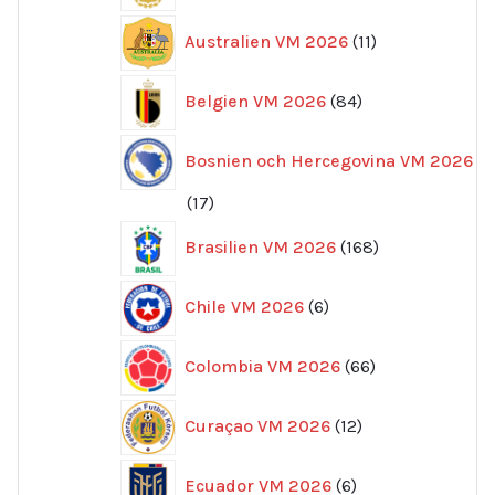
11
Australien VM 2026
11
produkter
84
Belgien VM 2026
84
produkter
Bosnien och Hercegovina VM 2026
17
17
produkter
168
Brasilien VM 2026
168
produkter
6
Chile VM 2026
6
produkter
66
Colombia VM 2026
66
produkter
12
Curaçao VM 2026
12
produkter
6
Ecuador VM 2026
6