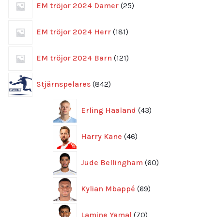
EM tröjor 2024 Damer
25
produkter
181
EM tröjor 2024 Herr
181
produkter
121
EM tröjor 2024 Barn
121
produkter
842
Stjärnspelares
842
produkter
43
Erling Haaland
43
produkter
46
Harry Kane
46
produkter
60
Jude Bellingham
60
produkter
69
Kylian Mbappé
69
produkter
70
Lamine Yamal
70