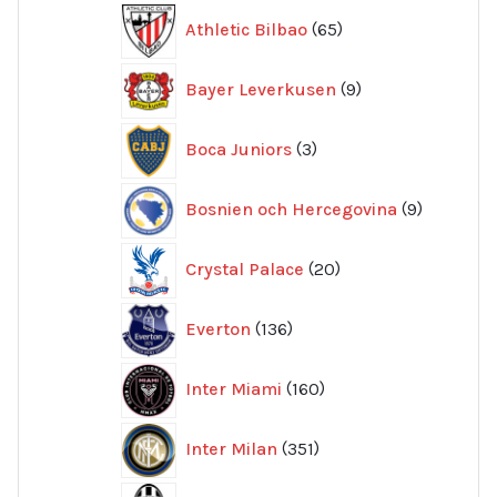
65
Athletic Bilbao
65
produkter
9
Bayer Leverkusen
9
produkter
3
Boca Juniors
3
produkter
9
Bosnien och Hercegovina
9
produkte
20
Crystal Palace
20
produkter
136
Everton
136
produkter
160
Inter Miami
160
produkter
351
Inter Milan
351
produkter
415