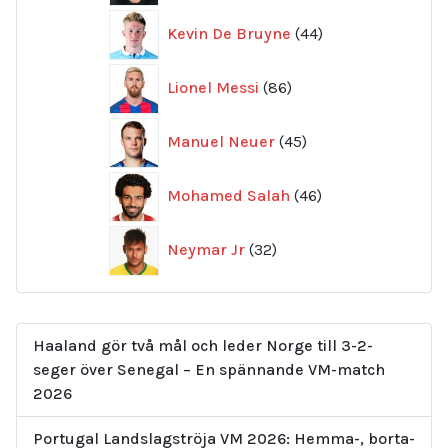
44
Kevin De Bruyne
44
produkter
86
Lionel Messi
86
produkter
45
Manuel Neuer
45
produkter
46
Mohamed Salah
46
produkter
32
Neymar Jr
32
produkter
Haaland gör två mål och leder Norge till 3-2-
seger över Senegal – En spännande VM-match
2026
Portugal Landslagströja VM 2026: Hemma-, borta-