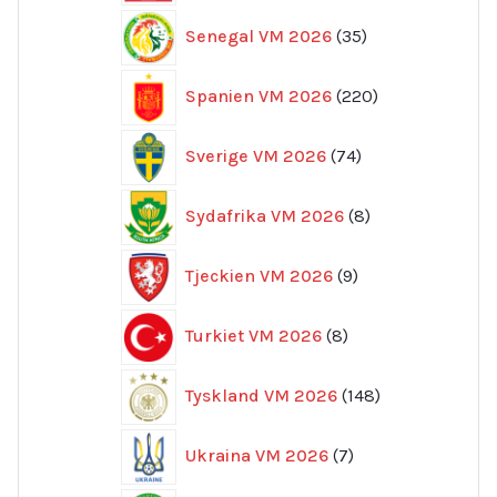
35
Senegal VM 2026
35
produkter
220
Spanien VM 2026
220
produkter
74
Sverige VM 2026
74
produkter
8
Sydafrika VM 2026
8
produkter
9
Tjeckien VM 2026
9
produkter
8
Turkiet VM 2026
8
produkter
148
Tyskland VM 2026
148
produkter
7
Ukraina VM 2026
7
produkter