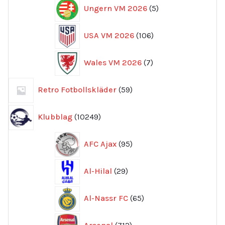
5
Ungern VM 2026
5
produkter
106
USA VM 2026
106
produkter
7
Wales VM 2026
7
produkter
59
Retro Fotbollskläder
59
produkter
10249
Klubblag
10249
produkter
95
AFC Ajax
95
produkter
29
Al-Hilal
29
produkter
65
Al-Nassr FC
65
produkter
712