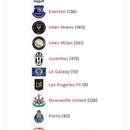
136
Everton
136
produkter
160
Inter Miami
160
produkter
351
Inter Milan
351
produkter
415
Juventus
415
produkter
10
LA Galaxy
10
produkter
9
Los Angeles FC
9
produkter
126
Newcastle United
126
produkter
40
Porto
40
produkter
11