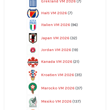
Grekland VM 2026
7
produkter
7
Haiti VM 2026
7
produkter
96
Italien VM 2026
96
produkter
32
Japan VM 2026
32
produkter
19
Jordan VM 2026
19
produkter
21
Kanada VM 2026
21
produkter
35
Kroatien VM 2026
35
produkter
37
Marocko VM 2026
37
produkter
137
Mexiko VM 2026
137
produkter