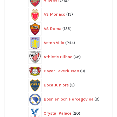
Arsenal
712
produkter
13
AS Monaco
13
produkter
138
AS Roma
138
produkter
244
Aston Villa
244
produkter
65
Athletic Bilbao
65
produkter
9
Bayer Leverkusen
9
produkter
3
Boca Juniors
3
produkter
9
Bosnien och Hercegovina
9
produkte
20
Crystal Palace
20
produkter