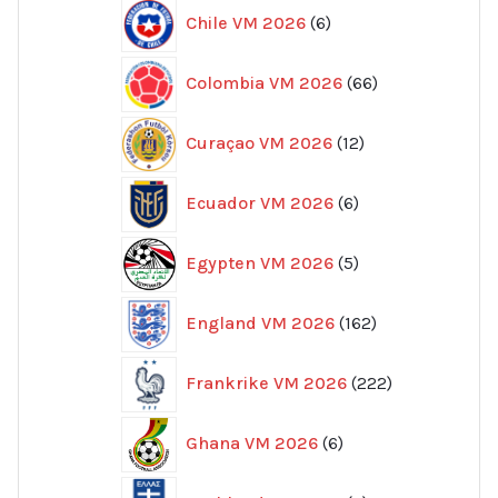
6
Chile VM 2026
6
produkter
66
Colombia VM 2026
66
produkter
12
Curaçao VM 2026
12
produkter
6
Ecuador VM 2026
6
produkter
5
Egypten VM 2026
5
produkter
162
England VM 2026
162
produkter
222
Frankrike VM 2026
222
produkter
6
Ghana VM 2026
6
produkter
7