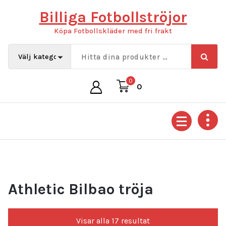
Hoppa
Billiga Fotbollströjor
till
innehåll
Köpa Fotbollskläder med fri frakt
0
0
Athletic Bilbao tröja
Sortera
Visar alla 17 resultat