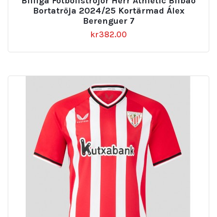
Billiga Fotbollströjor Herr Athletic Bilbao
Bortatröja 2024/25 Kortärmad Álex
Berenguer 7
kr
382.00