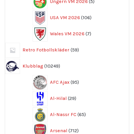
Ungern VM 2026
5
produkter
106
USA VM 2026
106
produkter
7
Wales VM 2026
7
produkter
59
Retro Fotbollskläder
59
produkter
10249
Klubblag
10249
produkter
95
AFC Ajax
95
produkter
29
Al-Hilal
29
produkter
65
Al-Nassr FC
65
produkter
712
Arsenal
712
produkter