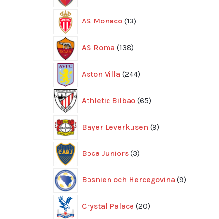
13
AS Monaco
13
produkter
138
AS Roma
138
produkter
244
Aston Villa
244
produkter
65
Athletic Bilbao
65
produkter
9
Bayer Leverkusen
9
produkter
3
Boca Juniors
3
produkter
9
Bosnien och Hercegovina
9
produkte
20
Crystal Palace
20
produkter