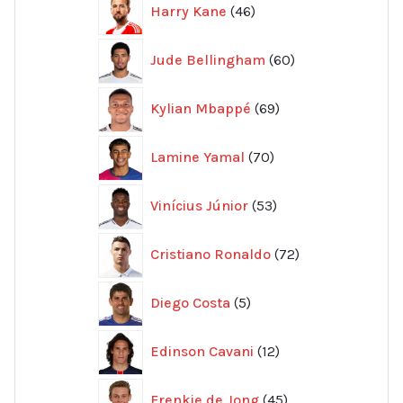
Harry Kane
46
produkter
60
Jude Bellingham
60
produkter
69
Kylian Mbappé
69
produkter
70
Lamine Yamal
70
produkter
53
Vinícius Júnior
53
produkter
72
Cristiano Ronaldo
72
produkter
5
Diego Costa
5
produkter
12
Edinson Cavani
12
produkter
45
Frenkie de Jong
45