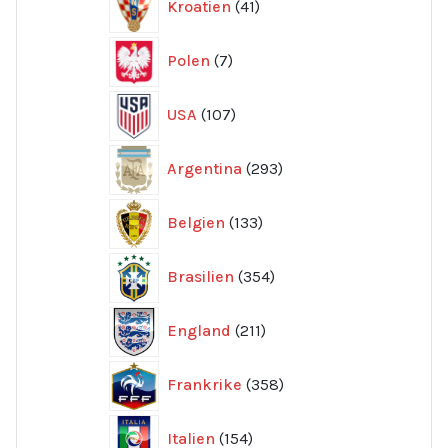
Kroatien
41
produkter
7
Polen
7
produkter
107
USA
107
produkter
293
Argentina
293
produkter
133
Belgien
133
produkter
354
Brasilien
354
produkter
211
England
211
produkter
358
Frankrike
358
produkter
154
Italien
154