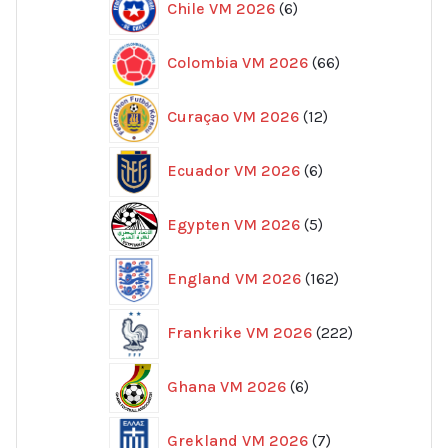
Chile VM 2026
6
produkter
66
Colombia VM 2026
66
produkter
12
Curaçao VM 2026
12
produkter
6
Ecuador VM 2026
6
produkter
5
Egypten VM 2026
5
produkter
162
England VM 2026
162
produkter
222
Frankrike VM 2026
222
produkter
6
Ghana VM 2026
6
produkter
7
Grekland VM 2026
7