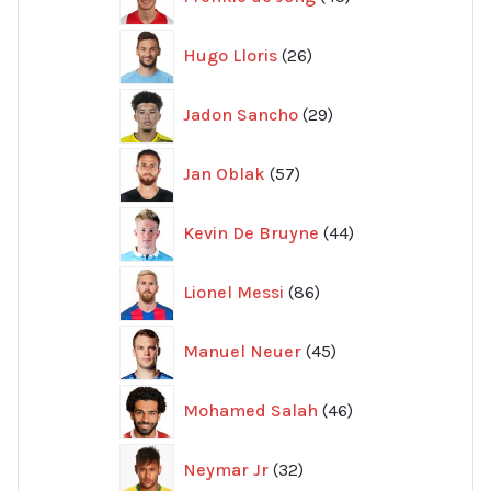
produkter
26
Hugo Lloris
26
produkter
29
Jadon Sancho
29
produkter
57
Jan Oblak
57
produkter
44
Kevin De Bruyne
44
produkter
86
Lionel Messi
86
produkter
45
Manuel Neuer
45
produkter
46
Mohamed Salah
46
produkter
32
Neymar Jr
32
produkter