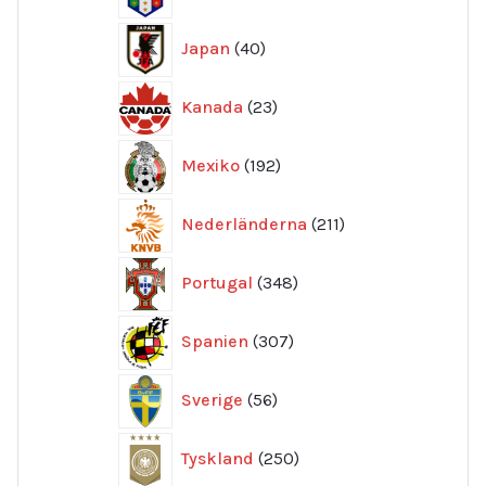
produkter
40
Japan
40
produkter
23
Kanada
23
produkter
192
Mexiko
192
produkter
211
Nederländerna
211
produkter
348
Portugal
348
produkter
307
Spanien
307
produkter
56
Sverige
56
produkter
250
Tyskland
250
produkter