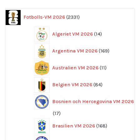
2331
Fotbolls-VM 2026
2331
produkter
14
Algeriet VM 2026
14
produkter
169
Argentina VM 2026
169
produkter
11
Australien VM 2026
11
produkter
84
Belgien VM 2026
84
produkter
Bosnien och Hercegovina VM 2026
17
17
produkter
168
Brasilien VM 2026
168
produkter
6