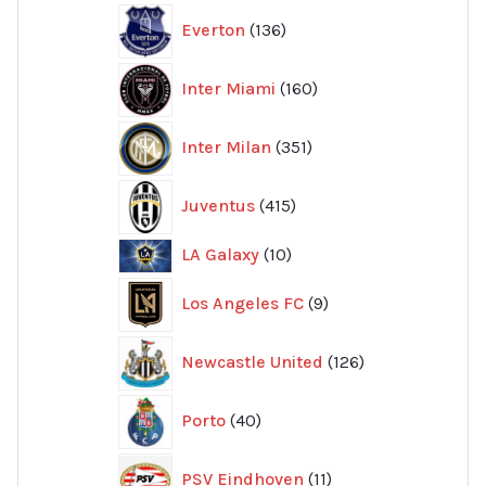
136
Everton
136
produkter
160
Inter Miami
160
produkter
351
Inter Milan
351
produkter
415
Juventus
415
produkter
10
LA Galaxy
10
produkter
9
Los Angeles FC
9
produkter
126
Newcastle United
126
produkter
40
Porto
40
produkter
11
PSV Eindhoven
11