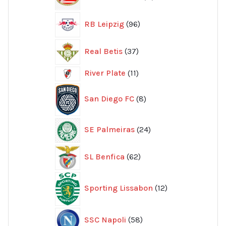
produkter
96
RB Leipzig
96
produkter
37
Real Betis
37
produkter
11
River Plate
11
produkter
8
San Diego FC
8
produkter
24
SE Palmeiras
24
produkter
62
SL Benfica
62
produkter
12
Sporting Lissabon
12
produkter
58
SSC Napoli
58
produkter