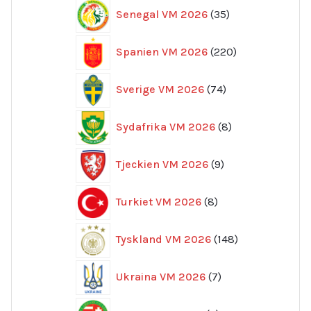
35
Senegal VM 2026
35
produkter
220
Spanien VM 2026
220
produkter
74
Sverige VM 2026
74
produkter
8
Sydafrika VM 2026
8
produkter
9
Tjeckien VM 2026
9
produkter
8
Turkiet VM 2026
8
produkter
148
Tyskland VM 2026
148
produkter
7
Ukraina VM 2026
7
produkter
5