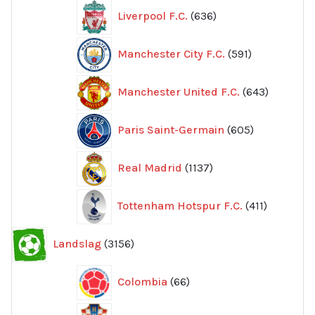
636
Liverpool F.C.
636
produkter
591
Manchester City F.C.
591
produkter
643
Manchester United F.C.
643
produkte
605
Paris Saint-Germain
605
produkter
1137
Real Madrid
1137
produkter
411
Tottenham Hotspur F.C.
411
produkter
3156
Landslag
3156
produkter
66
Colombia
66
produkter
41