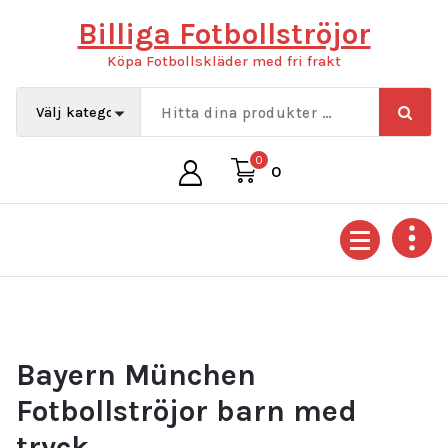
Hoppa
Billiga Fotbollströjor
till
innehåll
Köpa Fotbollskläder med fri frakt
0
0
Bayern München
Fotbollströjor barn med
tryck