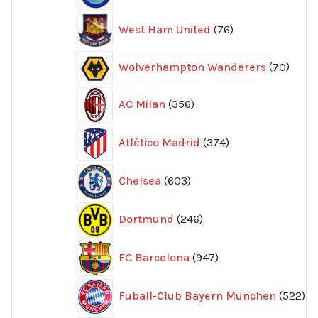
76
West Ham United
76
produkter
70
Wolverhampton Wanderers
70
produ
356
AC Milan
356
produkter
374
Atlético Madrid
374
produkter
603
Chelsea
603
produkter
246
Dortmund
246
produkter
947
FC Barcelona
947
produkter
52
Fuball-Club Bayern München
522
pr