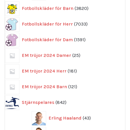
3820
Fotbollskläder för Barn
3820
produkter
7033
Fotbollskläder för Herr
7033
produkter
1591
Fotbollskläder för Dam
1591
produkter
25
EM tröjor 2024 Damer
25
produkter
181
EM tröjor 2024 Herr
181
produkter
121
EM tröjor 2024 Barn
121
produkter
842
Stjärnspelares
842
produkter
43
Erling Haaland
43
produkter
46