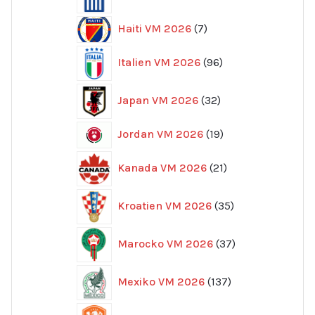
produkter
7
Haiti VM 2026
7
produkter
96
Italien VM 2026
96
produkter
32
Japan VM 2026
32
produkter
19
Jordan VM 2026
19
produkter
21
Kanada VM 2026
21
produkter
35
Kroatien VM 2026
35
produkter
37
Marocko VM 2026
37
produkter
137
Mexiko VM 2026
137
produkter
52