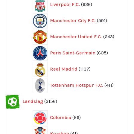
636
Liverpool F.C.
636
produkter
591
Manchester City F.C.
591
produkter
643
Manchester United F.C.
643
produkte
605
Paris Saint-Germain
605
produkter
1137
Real Madrid
1137
produkter
411
Tottenham Hotspur F.C.
411
produkter
3156
Landslag
3156
produkter
66
Colombia
66
produkter
41
Kroatien
41