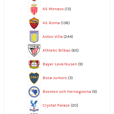
13
AS Monaco
13
produkter
138
AS Roma
138
produkter
244
Aston Villa
244
produkter
65
Athletic Bilbao
65
produkter
9
Bayer Leverkusen
9
produkter
3
Boca Juniors
3
produkter
9
Bosnien och Hercegovina
9
produkte
20
Crystal Palace
20
produkter