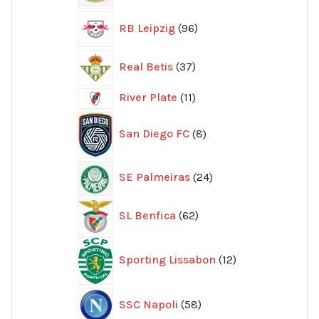
96
RB Leipzig
96
produkter
37
Real Betis
37
produkter
11
River Plate
11
produkter
8
San Diego FC
8
produkter
24
SE Palmeiras
24
produkter
62
SL Benfica
62
produkter
12
Sporting Lissabon
12
produkter
58
SSC Napoli
58
produkter