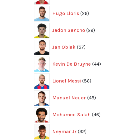
26
Hugo Lloris
26
produkter
29
Jadon Sancho
29
produkter
57
Jan Oblak
57
produkter
44
Kevin De Bruyne
44
produkter
86
Lionel Messi
86
produkter
45
Manuel Neuer
45
produkter
46
Mohamed Salah
46
produkter
32
Neymar Jr
32
produkter