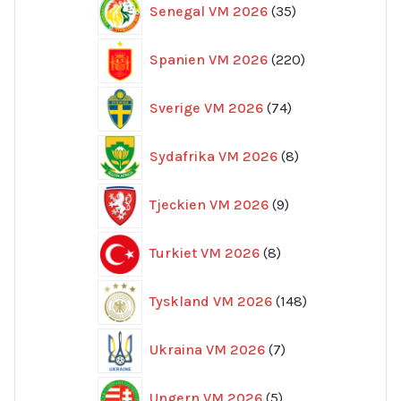
Senegal VM 2026
35
produkter
220
Spanien VM 2026
220
produkter
74
Sverige VM 2026
74
produkter
8
Sydafrika VM 2026
8
produkter
9
Tjeckien VM 2026
9
produkter
8
Turkiet VM 2026
8
produkter
148
Tyskland VM 2026
148
produkter
7
Ukraina VM 2026
7
produkter
5
Ungern VM 2026
5