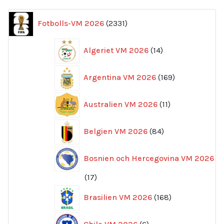
2331
Fotbolls-VM 2026
2331
produkter
14
Algeriet VM 2026
14
produkter
169
Argentina VM 2026
169
produkter
11
Australien VM 2026
11
produkter
84
Belgien VM 2026
84
produkter
Bosnien och Hercegovina VM 2026
17
17
produkter
168
Brasilien VM 2026
168
produkter
6