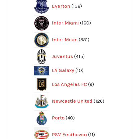
136
Everton
136
produkter
160
Inter Miami
160
produkter
351
Inter Milan
351
produkter
415
Juventus
415
produkter
10
LA Galaxy
10
produkter
9
Los Angeles FC
9
produkter
126
Newcastle United
126
produkter
40
Porto
40
produkter
11
PSV Eindhoven
11
produkter