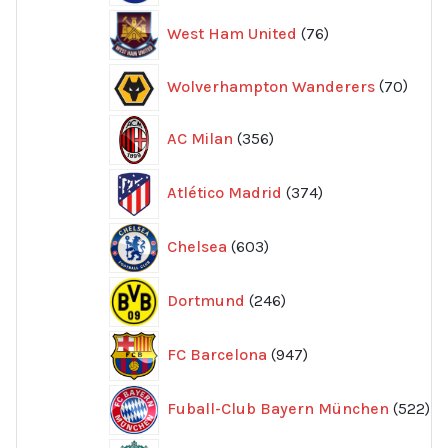
76
West Ham United
76
produkter
70
Wolverhampton Wanderers
70
produ
356
AC Milan
356
produkter
374
Atlético Madrid
374
produkter
603
Chelsea
603
produkter
246
Dortmund
246
produkter
947
FC Barcelona
947
produkter
52
Fuball-Club Bayern München
522
pr