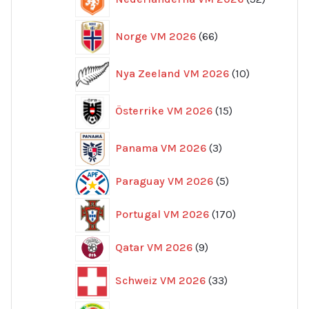
produkte
66
Norge VM 2026
66
produkter
10
Nya Zeeland VM 2026
10
produkter
15
Österrike VM 2026
15
produkter
3
Panama VM 2026
3
produkter
5
Paraguay VM 2026
5
produkter
170
Portugal VM 2026
170
produkter
9
Qatar VM 2026
9
produkter
33
Schweiz VM 2026
33
produkter
35