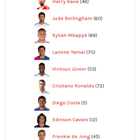
Harry Kane
46
produkter
60
Jude Bellingham
60
produkter
69
Kylian Mbappé
69
produkter
70
Lamine Yamal
70
produkter
53
Vinícius Júnior
53
produkter
72
Cristiano Ronaldo
72
produkter
5
Diego Costa
5
produkter
12
Edinson Cavani
12
produkter
45
Frenkie de Jong
45
produkter