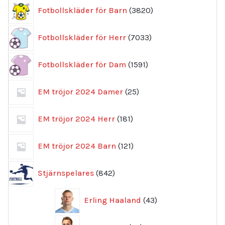
3820
Fotbollskläder för Barn
3820
produkter
7033
Fotbollskläder för Herr
7033
produkter
1591
Fotbollskläder för Dam
1591
produkter
25
EM tröjor 2024 Damer
25
produkter
181
EM tröjor 2024 Herr
181
produkter
121
EM tröjor 2024 Barn
121
produkter
842
Stjärnspelares
842
produkter
43
Erling Haaland
43
produkter
46