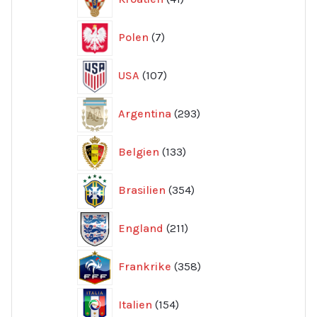
produkter
7
Polen
7
produkter
107
USA
107
produkter
293
Argentina
293
produkter
133
Belgien
133
produkter
354
Brasilien
354
produkter
211
England
211
produkter
358
Frankrike
358
produkter
154
Italien
154
produkter