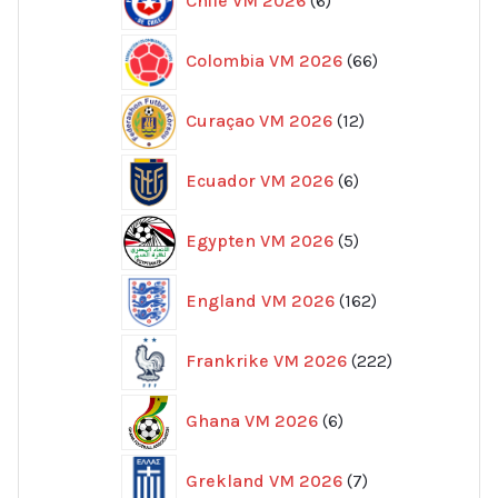
Chile VM 2026
6
produkter
66
Colombia VM 2026
66
produkter
12
Curaçao VM 2026
12
produkter
6
Ecuador VM 2026
6
produkter
5
Egypten VM 2026
5
produkter
162
England VM 2026
162
produkter
222
Frankrike VM 2026
222
produkter
6
Ghana VM 2026
6
produkter
7
Grekland VM 2026
7
produkter