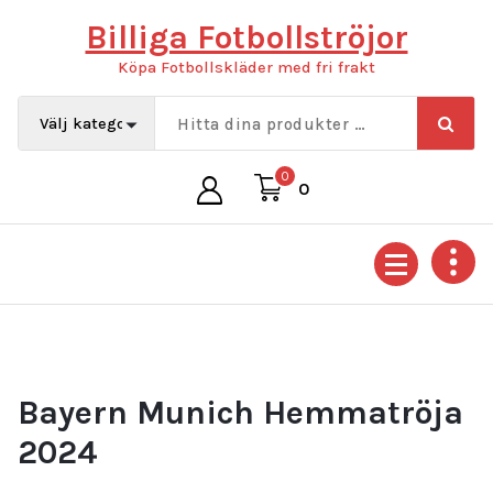
Hoppa
Billiga Fotbollströjor
till
innehåll
Köpa Fotbollskläder med fri frakt
0
0
Bayern Munich Hemmatröja
2024