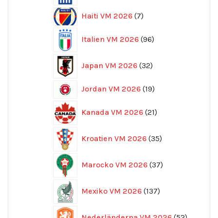
7
Haiti VM 2026
7
produkter
96
Italien VM 2026
96
produkter
32
Japan VM 2026
32
produkter
19
Jordan VM 2026
19
produkter
21
Kanada VM 2026
21
produkter
35
Kroatien VM 2026
35
produkter
37
Marocko VM 2026
37
produkter
137
Mexiko VM 2026
137
produkter
52
Nederländerna VM 2026
52