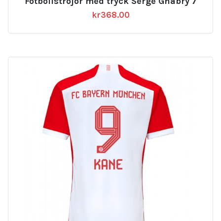
Fotbollströjor med tryck Serge Gnabry 7
kr
368.00