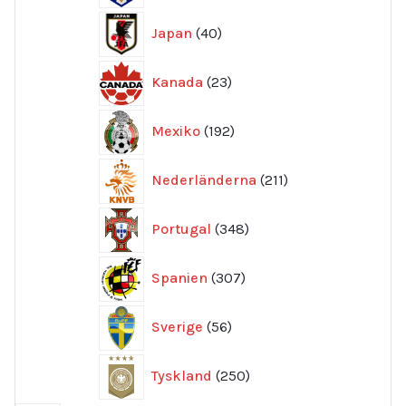
40
Japan
40
produkter
23
Kanada
23
produkter
192
Mexiko
192
produkter
211
Nederländerna
211
produkter
348
Portugal
348
produkter
307
Spanien
307
produkter
56
Sverige
56
produkter
250
Tyskland
250
produkter