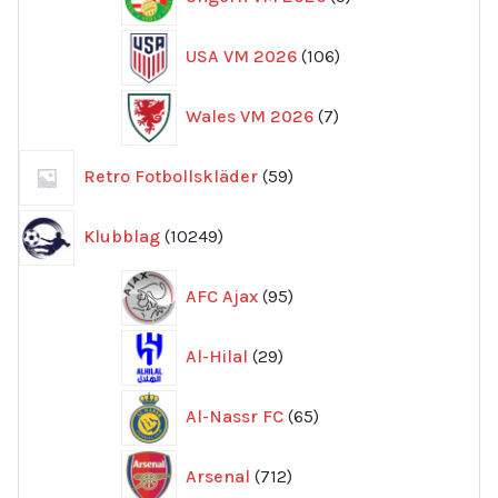
produkter
106
USA VM 2026
106
produkter
7
Wales VM 2026
7
produkter
59
Retro Fotbollskläder
59
produkter
10249
Klubblag
10249
produkter
95
AFC Ajax
95
produkter
29
Al-Hilal
29
produkter
65
Al-Nassr FC
65
produkter
712
Arsenal
712
produkter