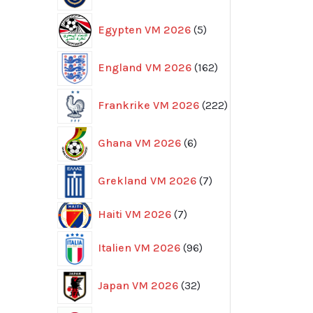
5
Egypten VM 2026
5
produkter
162
England VM 2026
162
produkter
222
Frankrike VM 2026
222
produkter
6
Ghana VM 2026
6
produkter
7
Grekland VM 2026
7
produkter
7
Haiti VM 2026
7
produkter
96
Italien VM 2026
96
produkter
32
Japan VM 2026
32
produkter