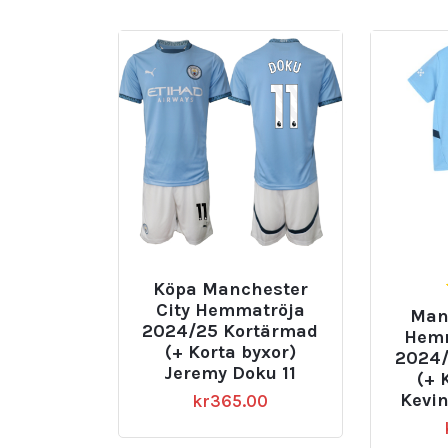
senaste
Köpa Manchester
City Hemmatröja
Man
2024/25 Kortärmad
Hemm
(+ Korta byxor)
2024/
Jeremy Doku 11
(+ 
Kevin
kr
365.00