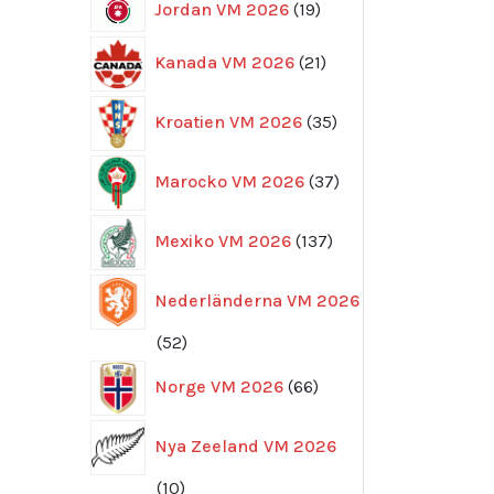
19
Jordan VM 2026
19
produkter
21
Kanada VM 2026
21
produkter
35
Kroatien VM 2026
35
produkter
37
Marocko VM 2026
37
produkter
137
Mexiko VM 2026
137
produkter
Nederländerna VM 2026
52
52
produkter
66
Norge VM 2026
66
produkter
Nya Zeeland VM 2026
10
10