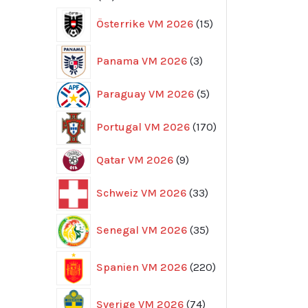
produkter
15
Österrike VM 2026
15
produkter
3
Panama VM 2026
3
produkter
5
Paraguay VM 2026
5
produkter
170
Portugal VM 2026
170
produkter
9
Qatar VM 2026
9
produkter
33
Schweiz VM 2026
33
produkter
35
Senegal VM 2026
35
produkter
220
Spanien VM 2026
220
produkter
74
Sverige VM 2026
74