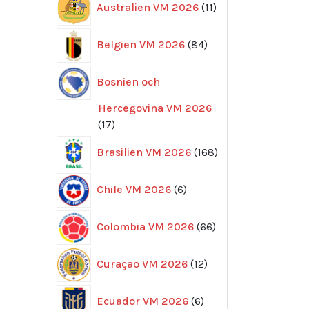
Australien VM 2026
11
produkter
84
Belgien VM 2026
84
produkter
Bosnien och
Hercegovina VM 2026
17
17
produkter
168
Brasilien VM 2026
168
produkter
6
Chile VM 2026
6
produkter
66
Colombia VM 2026
66
produkter
12
Curaçao VM 2026
12
produkter
6
Ecuador VM 2026
6
produkter