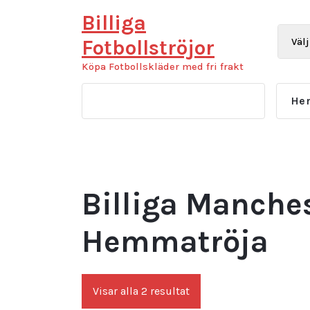
Hoppa
Billiga
till
innehåll
Fotbollströjor
Köpa Fotbollskläder med fri frakt
He
Billiga Manche
Hemmatröja
Sortera
Visar alla 2 resultat
efter