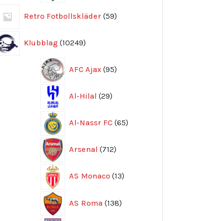
59
Retro Fotbollskläder
59
produkter
10249
Klubblag
10249
produkter
95
AFC Ajax
95
produkter
29
Al-Hilal
29
produkter
65
Al-Nassr FC
65
produkter
712
Arsenal
712
produkter
13
AS Monaco
13
produkter
138
AS Roma
138
produkter