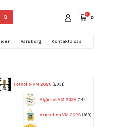
0
0
uiden
Varukorg
Kontakta oss
2331
Fotbolls-VM 2026
2331
produkter
14
Algeriet VM 2026
14
produkter
169
Argentina VM 2026
169
produkter
11