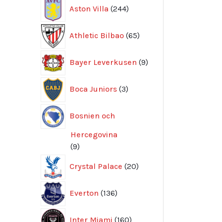
244
Aston Villa
244
produkter
65
Athletic Bilbao
65
produkter
9
Bayer Leverkusen
9
produkter
3
Boca Juniors
3
produkter
Bosnien och
Hercegovina
9
9
produkter
20
Crystal Palace
20
produkter
136
Everton
136
produkter
160
Inter Miami
160