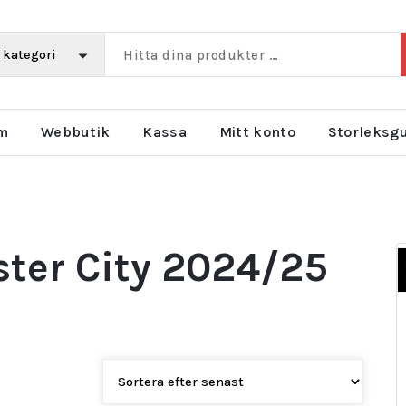
m
Webbutik
Kassa
Mitt konto
Storleksg
ster City 2024/25