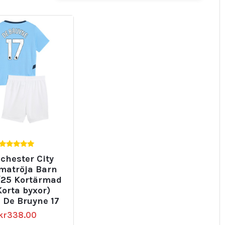
5.00
chester City
av 5
atröja Barn
25 Kortärmad
Korta byxor)
 De Bruyne 17
kr
338.00