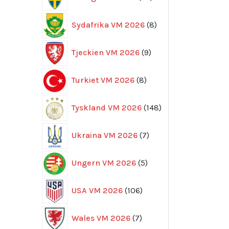
produkter
8
Sydafrika VM 2026
8
produkter
9
Tjeckien VM 2026
9
produkter
8
Turkiet VM 2026
8
produkter
148
Tyskland VM 2026
148
produkter
7
Ukraina VM 2026
7
produkter
5
Ungern VM 2026
5
produkter
106
USA VM 2026
106
produkter
7
Wales VM 2026
7
produkter