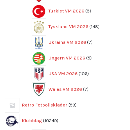
8
Turkiet VM 2026
8
produkter
148
Tyskland VM 2026
148
produkter
7
Ukraina VM 2026
7
produkter
5
Ungern VM 2026
5
produkter
106
USA VM 2026
106
produkter
7
Wales VM 2026
7
produkter
59
Retro Fotbollskläder
59
produkter
10249
Klubblag
10249
produkter