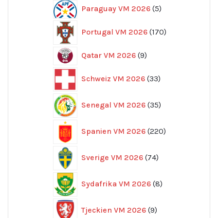
5
Paraguay VM 2026
5
produkter
170
Portugal VM 2026
170
produkter
9
Qatar VM 2026
9
produkter
33
Schweiz VM 2026
33
produkter
35
Senegal VM 2026
35
produkter
220
Spanien VM 2026
220
produkter
74
Sverige VM 2026
74
produkter
8
Sydafrika VM 2026
8
produkter
9
Tjeckien VM 2026
9
produkter