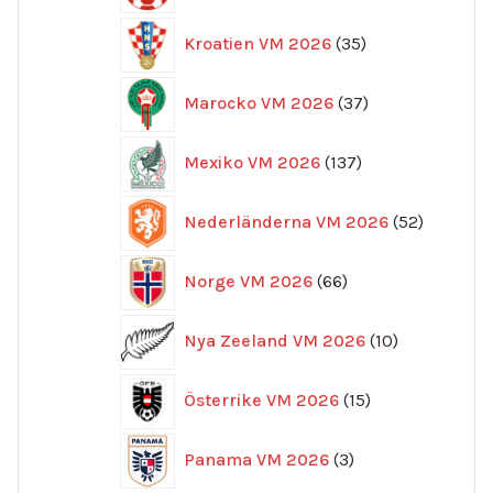
35
Kroatien VM 2026
35
produkter
37
Marocko VM 2026
37
produkter
137
Mexiko VM 2026
137
produkter
52
Nederländerna VM 2026
52
produkte
66
Norge VM 2026
66
produkter
10
Nya Zeeland VM 2026
10
produkter
15
Österrike VM 2026
15
produkter
3
Panama VM 2026
3
produkter