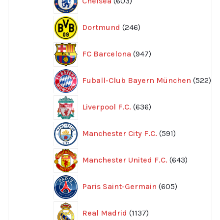
Chelsea
603
produkter
246
Dortmund
246
produkter
947
FC Barcelona
947
produkter
52
Fuball-Club Bayern München
522
pr
636
Liverpool F.C.
636
produkter
591
Manchester City F.C.
591
produkter
643
Manchester United F.C.
643
produkte
605
Paris Saint-Germain
605
produkter
1137
Real Madrid
1137
produkter