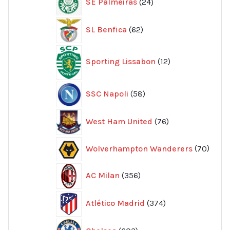
SE Palmeiras
24
produkter
62
SL Benfica
62
produkter
12
Sporting Lissabon
12
produkter
58
SSC Napoli
58
produkter
76
West Ham United
76
produkter
70
Wolverhampton Wanderers
70
produ
356
AC Milan
356
produkter
374
Atlético Madrid
374
produkter
603