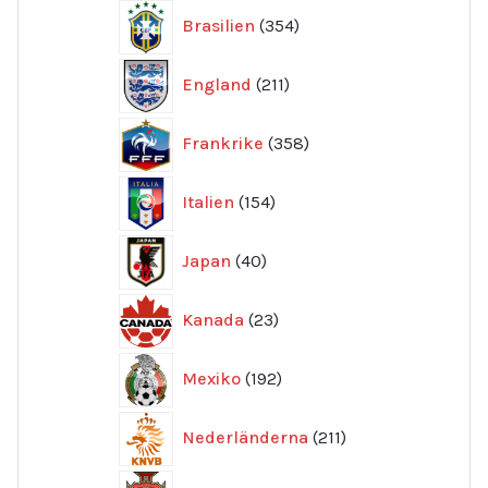
354
Brasilien
354
produkter
211
England
211
produkter
358
Frankrike
358
produkter
154
Italien
154
produkter
40
Japan
40
produkter
23
Kanada
23
produkter
192
Mexiko
192
produkter
211
Nederländerna
211
produkter
348