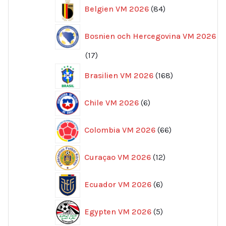
84
Belgien VM 2026
84
produkter
Bosnien och Hercegovina VM 2026
17
17
produkter
168
Brasilien VM 2026
168
produkter
6
Chile VM 2026
6
produkter
66
Colombia VM 2026
66
produkter
12
Curaçao VM 2026
12
produkter
6
Ecuador VM 2026
6
produkter
5
Egypten VM 2026
5
produkter