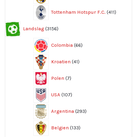
411
Tottenham Hotspur F.C.
411
produkter
3156
Landslag
3156
produkter
66
Colombia
66
produkter
41
Kroatien
41
produkter
7
Polen
7
produkter
107
USA
107
produkter
293
Argentina
293
produkter
133
Belgien
133
produkter