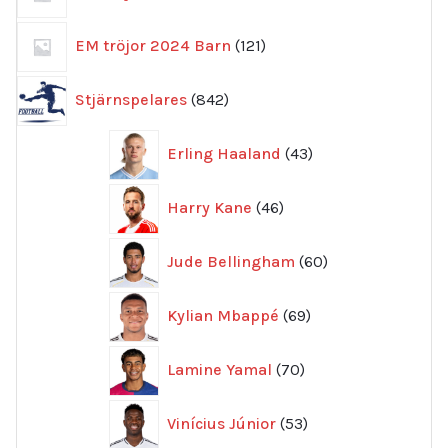
produkter
121
EM tröjor 2024 Barn
121
produkter
842
Stjärnspelares
842
produkter
43
Erling Haaland
43
produkter
46
Harry Kane
46
produkter
60
Jude Bellingham
60
produkter
69
Kylian Mbappé
69
produkter
70
Lamine Yamal
70
produkter
53
Vinícius Júnior
53
produkter