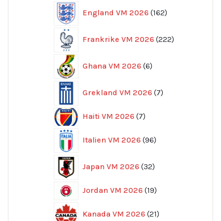
162
England VM 2026
162
produkter
222
Frankrike VM 2026
222
produkter
6
Ghana VM 2026
6
produkter
7
Grekland VM 2026
7
produkter
7
Haiti VM 2026
7
produkter
96
Italien VM 2026
96
produkter
32
Japan VM 2026
32
produkter
19
Jordan VM 2026
19
produkter
21
Kanada VM 2026
21
produkter