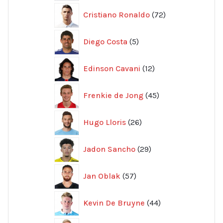
72
Cristiano Ronaldo
72
produkter
5
Diego Costa
5
produkter
12
Edinson Cavani
12
produkter
45
Frenkie de Jong
45
produkter
26
Hugo Lloris
26
produkter
29
Jadon Sancho
29
produkter
57
Jan Oblak
57
produkter
44
Kevin De Bruyne
44
produkter