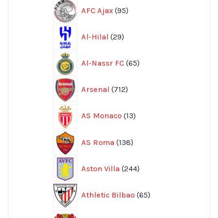
95
AFC Ajax
95
produkter
29
Al-Hilal
29
produkter
65
Al-Nassr FC
65
produkter
712
Arsenal
712
produkter
13
AS Monaco
13
produkter
138
AS Roma
138
produkter
244
Aston Villa
244
produkter
65
Athletic Bilbao
65
produkter
9