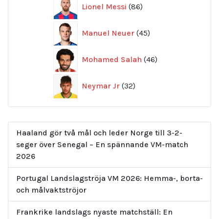
86
Lionel Messi
86
produkter
45
Manuel Neuer
45
produkter
46
Mohamed Salah
46
produkter
32
Neymar Jr
32
produkter
Haaland gör två mål och leder Norge till 3-2-
seger över Senegal – En spännande VM-match
2026
Portugal Landslagströja VM 2026: Hemma-, borta-
och målvaktströjor
Frankrike landslags nyaste matchställ: En