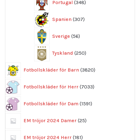
Portugal
348
produkter
307
Spanien
307
produkter
56
Sverige
56
produkter
250
Tyskland
250
produkter
3820
Fotbollskläder för Barn
3820
produkter
7033
Fotbollskläder för Herr
7033
produkter
1591
Fotbollskläder för Dam
1591
produkter
25
EM tröjor 2024 Damer
25
produkter
181
EM tröjor 2024 Herr
181