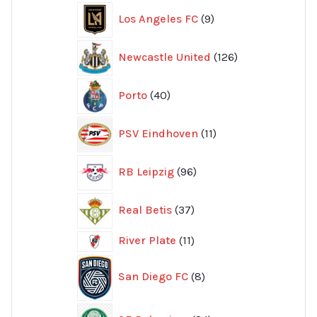
produkter
9
Los Angeles FC
9
produkter
126
Newcastle United
126
produkter
40
Porto
40
produkter
11
PSV Eindhoven
11
produkter
96
RB Leipzig
96
produkter
37
Real Betis
37
produkter
11
River Plate
11
produkter
8
San Diego FC
8
produkter
24