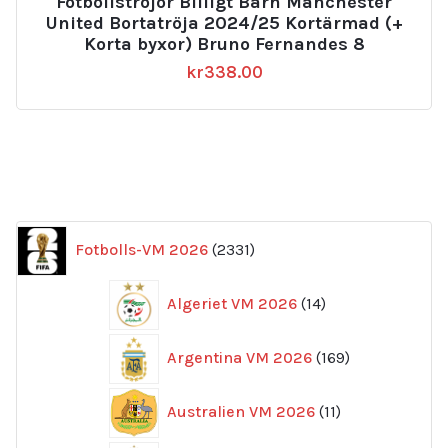
Fotbollströjor Billigt Barn Manchester
United Bortatröja 2024/25 Kortärmad (+
Korta byxor) Bruno Fernandes 8
kr
338.00
2331
Fotbolls-VM 2026
2331
produkter
14
Algeriet VM 2026
14
produkter
169
Argentina VM 2026
169
produkter
11
Australien VM 2026
11
produkter