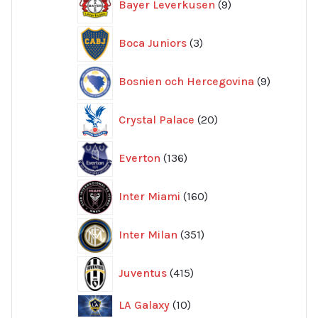
Bayer Leverkusen
9
produkter
3
Boca Juniors
3
produkter
9
Bosnien och Hercegovina
9
produkte
20
Crystal Palace
20
produkter
136
Everton
136
produkter
160
Inter Miami
160
produkter
351
Inter Milan
351
produkter
415
Juventus
415
produkter
10
LA Galaxy
10