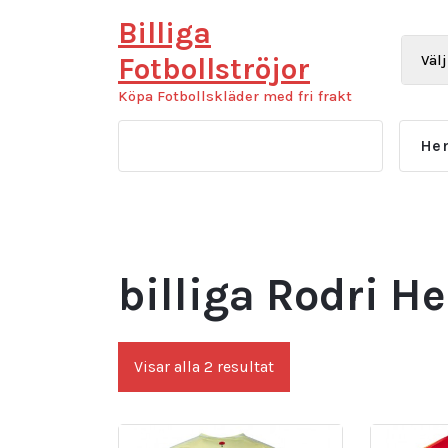
Hoppa
Billiga
till
innehåll
Fotbollströjor
Köpa Fotbollskläder med fri frakt
He
billiga Rodri H
Sortera
Visar alla 2 resultat
efter
senaste