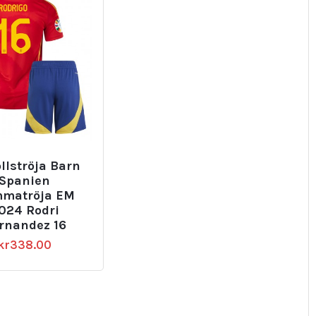
llströja Barn
Spanien
matröja EM
024 Rodri
rnandez 16
kr
338.00