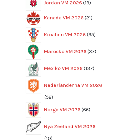
19
Jordan VM 2026
19
produkter
21
Kanada VM 2026
21
produkter
35
Kroatien VM 2026
35
produkter
37
Marocko VM 2026
37
produkter
137
Mexiko VM 2026
137
produkter
Nederländerna VM 2026
52
52
produkter
66
Norge VM 2026
66
produkter
Nya Zeeland VM 2026
10
10