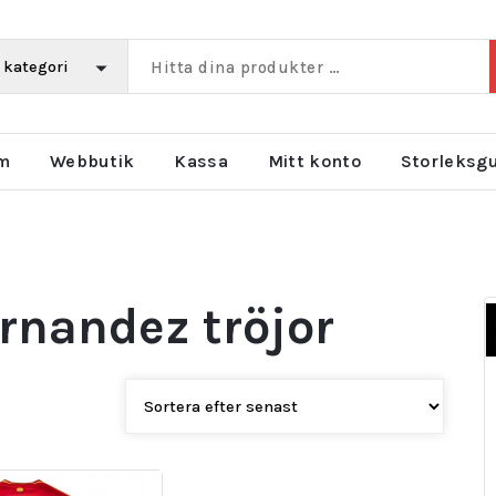
m
Webbutik
Kassa
Mitt konto
Storleksg
ernandez tröjor