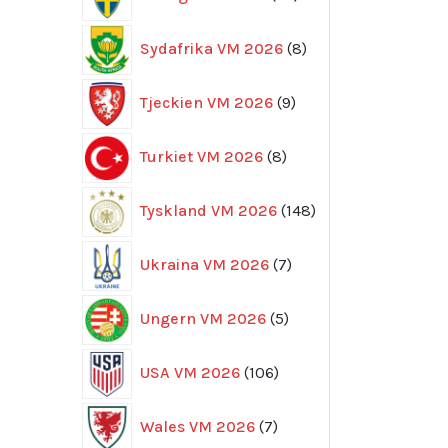
produkter
8
Sydafrika VM 2026
8
produkter
9
Tjeckien VM 2026
9
produkter
8
Turkiet VM 2026
8
produkter
148
Tyskland VM 2026
148
produkter
7
Ukraina VM 2026
7
produkter
5
Ungern VM 2026
5
produkter
106
USA VM 2026
106
produkter
7
Wales VM 2026
7
produkter