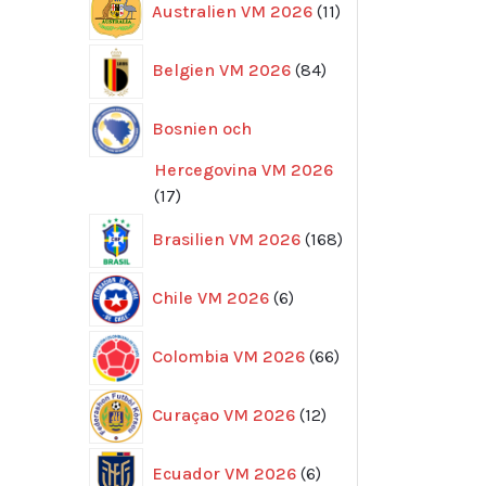
Australien VM 2026
11
produkter
84
Belgien VM 2026
84
produkter
Bosnien och
Hercegovina VM 2026
17
17
produkter
168
Brasilien VM 2026
168
produkter
6
Chile VM 2026
6
produkter
66
Colombia VM 2026
66
produkter
12
Curaçao VM 2026
12
produkter
6
Ecuador VM 2026
6
produkter