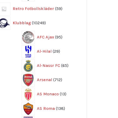
59
Retro Fotbollskläder
59
produkter
10249
Klubblag
10249
produkter
95
AFC Ajax
95
produkter
29
Al-Hilal
29
produkter
65
Al-Nassr FC
65
produkter
712
Arsenal
712
produkter
13
AS Monaco
13
produkter
138
AS Roma
138
produkter