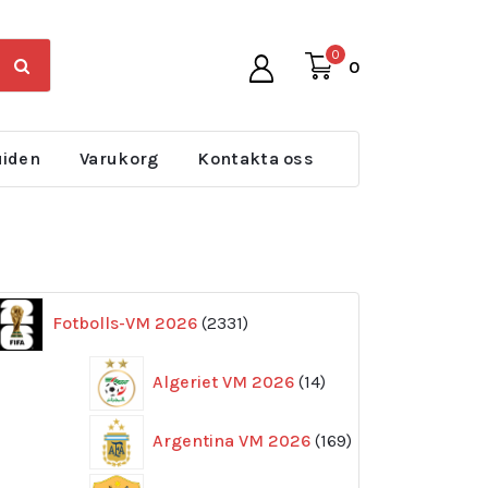
0
0
uiden
Varukorg
Kontakta oss
2331
Fotbolls-VM 2026
2331
produkter
14
Algeriet VM 2026
14
produkter
169
Argentina VM 2026
169
produkter
11