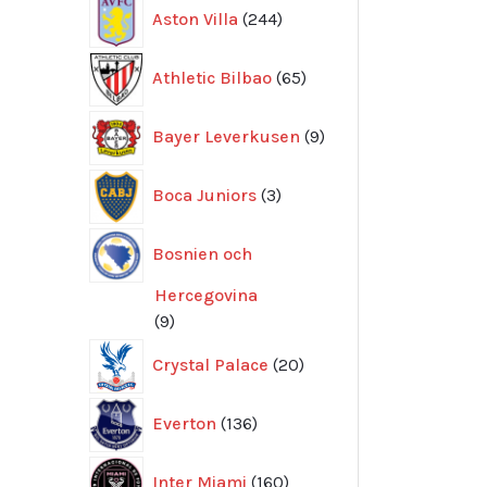
244
Aston Villa
244
produkter
65
Athletic Bilbao
65
produkter
9
Bayer Leverkusen
9
produkter
3
Boca Juniors
3
produkter
Bosnien och
Hercegovina
9
9
produkter
20
Crystal Palace
20
produkter
136
Everton
136
produkter
160
Inter Miami
160