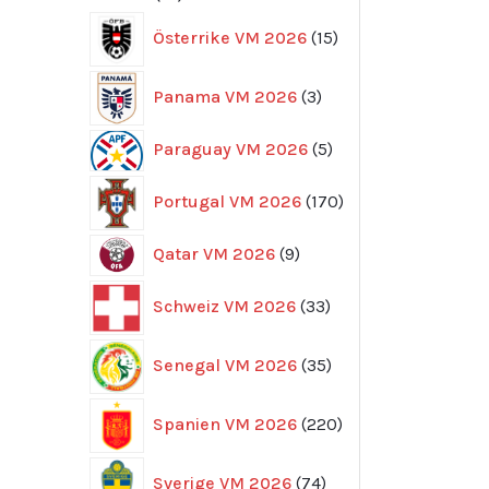
produkter
15
Österrike VM 2026
15
produkter
3
Panama VM 2026
3
produkter
5
Paraguay VM 2026
5
produkter
170
Portugal VM 2026
170
produkter
9
Qatar VM 2026
9
produkter
33
Schweiz VM 2026
33
produkter
35
Senegal VM 2026
35
produkter
220
Spanien VM 2026
220
produkter
74
Sverige VM 2026
74