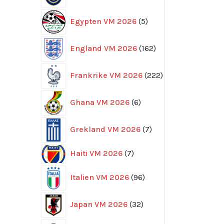
5
Egypten VM 2026
5
produkter
162
England VM 2026
162
produkter
222
Frankrike VM 2026
222
produkter
6
Ghana VM 2026
6
produkter
7
Grekland VM 2026
7
produkter
7
Haiti VM 2026
7
produkter
96
Italien VM 2026
96
produkter
32
Japan VM 2026
32
produkter