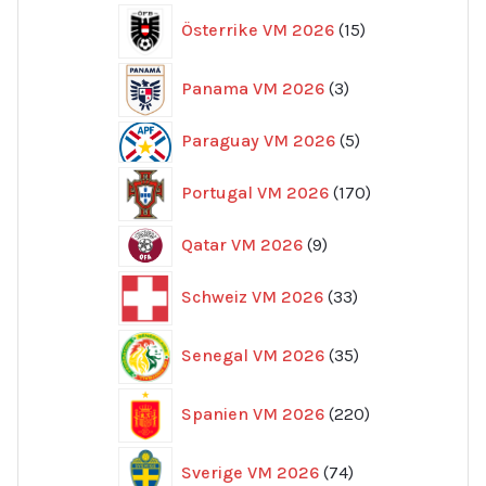
15
Österrike VM 2026
15
produkter
3
Panama VM 2026
3
produkter
5
Paraguay VM 2026
5
produkter
170
Portugal VM 2026
170
produkter
9
Qatar VM 2026
9
produkter
33
Schweiz VM 2026
33
produkter
35
Senegal VM 2026
35
produkter
220
Spanien VM 2026
220
produkter
74
Sverige VM 2026
74
produkter