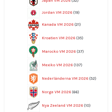
Japan VM 2026
32
produkter
19
Jordan VM 2026
19
produkter
21
Kanada VM 2026
21
produkter
35
Kroatien VM 2026
35
produkter
37
Marocko VM 2026
37
produkter
137
Mexiko VM 2026
137
produkter
52
Nederländerna VM 2026
52
produkte
66
Norge VM 2026
66
produkter
10
Nya Zeeland VM 2026
10
produkter