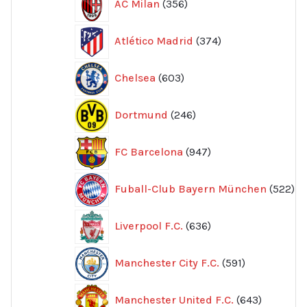
AC Milan
356
produkter
374
Atlético Madrid
374
produkter
603
Chelsea
603
produkter
246
Dortmund
246
produkter
947
FC Barcelona
947
produkter
52
Fuball-Club Bayern München
522
pr
636
Liverpool F.C.
636
produkter
591
Manchester City F.C.
591
produkter
643
Manchester United F.C.
643