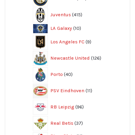
produkter
415
Juventus
415
produkter
10
LA Galaxy
10
produkter
9
Los Angeles FC
9
produkter
126
Newcastle United
126
produkter
40
Porto
40
produkter
11
PSV Eindhoven
11
produkter
96
RB Leipzig
96
produkter
37
Real Betis
37
produkter