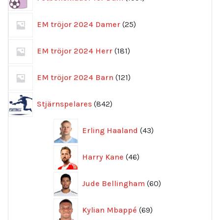
produkter
25
EM tröjor 2024 Damer
25
produkter
181
EM tröjor 2024 Herr
181
produkter
121
EM tröjor 2024 Barn
121
produkter
842
Stjärnspelares
842
produkter
43
Erling Haaland
43
produkter
46
Harry Kane
46
produkter
60
Jude Bellingham
60
produkter
69
Kylian Mbappé
69
produkter