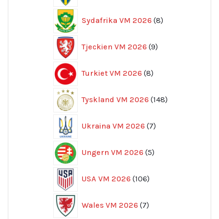
8
Sydafrika VM 2026
8
produkter
9
Tjeckien VM 2026
9
produkter
8
Turkiet VM 2026
8
produkter
148
Tyskland VM 2026
148
produkter
7
Ukraina VM 2026
7
produkter
5
Ungern VM 2026
5
produkter
106
USA VM 2026
106
produkter
7
Wales VM 2026
7
produkter