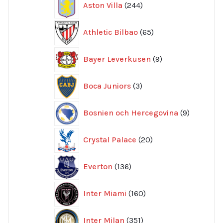
Aston Villa
244
produkter
65
Athletic Bilbao
65
produkter
9
Bayer Leverkusen
9
produkter
3
Boca Juniors
3
produkter
9
Bosnien och Hercegovina
9
produkte
20
Crystal Palace
20
produkter
136
Everton
136
produkter
160
Inter Miami
160
produkter
351
Inter Milan
351