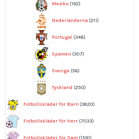
Mexiko
192
produkter
211
Nederländerna
211
produkter
348
Portugal
348
produkter
307
Spanien
307
produkter
56
Sverige
56
produkter
250
Tyskland
250
produkter
3820
Fotbollskläder för Barn
3820
produkter
7033
Fotbollskläder för Herr
7033
produkter
1591
Fotbollskläder för Dam
1591