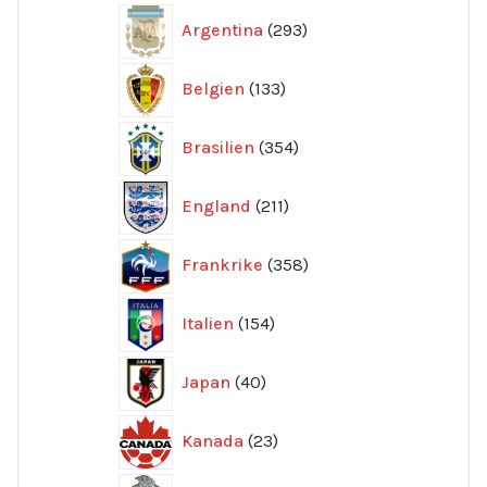
293
Argentina
293
produkter
133
Belgien
133
produkter
354
Brasilien
354
produkter
211
England
211
produkter
358
Frankrike
358
produkter
154
Italien
154
produkter
40
Japan
40
produkter
23
Kanada
23
produkter
192