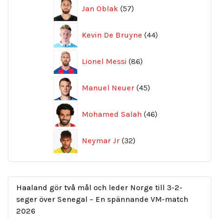
57
Jan Oblak
57
produkter
44
Kevin De Bruyne
44
produkter
86
Lionel Messi
86
produkter
45
Manuel Neuer
45
produkter
46
Mohamed Salah
46
produkter
32
Neymar Jr
32
produkter
Haaland gör två mål och leder Norge till 3-2-
seger över Senegal – En spännande VM-match
2026