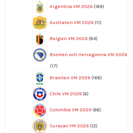
169
Argentina VM 2026
169
produkter
11
Australien VM 2026
11
produkter
84
Belgien VM 2026
84
produkter
Bosnien och Hercegovina VM 2026
17
17
produkter
168
Brasilien VM 2026
168
produkter
6
Chile VM 2026
6
produkter
66
Colombia VM 2026
66
produkter
12
Curaçao VM 2026
12
produkter