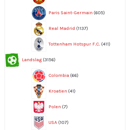
produkte
605
Paris Saint-Germain
605
produkter
1137
Real Madrid
1137
produkter
411
Tottenham Hotspur F.C.
411
produkter
3156
Landslag
3156
produkter
66
Colombia
66
produkter
41
Kroatien
41
produkter
7
Polen
7
produkter
107
USA
107
produkter