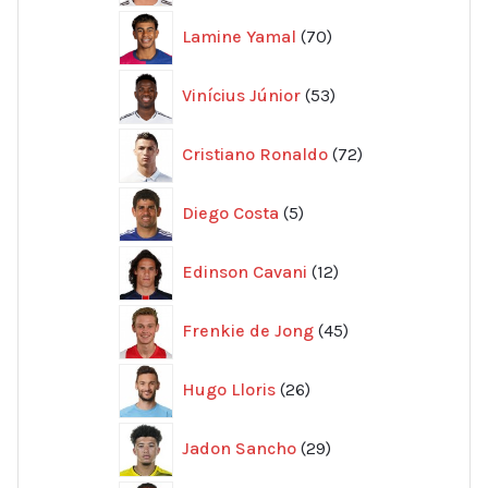
70
Lamine Yamal
70
produkter
53
Vinícius Júnior
53
produkter
72
Cristiano Ronaldo
72
produkter
5
Diego Costa
5
produkter
12
Edinson Cavani
12
produkter
45
Frenkie de Jong
45
produkter
26
Hugo Lloris
26
produkter
29
Jadon Sancho
29
produkter