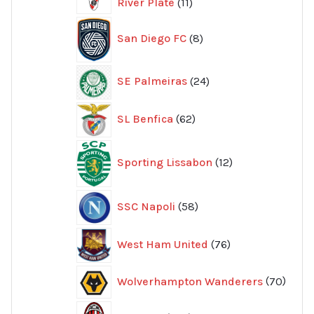
11
River Plate
11
produkter
8
San Diego FC
8
produkter
24
SE Palmeiras
24
produkter
62
SL Benfica
62
produkter
12
Sporting Lissabon
12
produkter
58
SSC Napoli
58
produkter
76
West Ham United
76
produkter
70
Wolverhampton Wanderers
70
produ
356