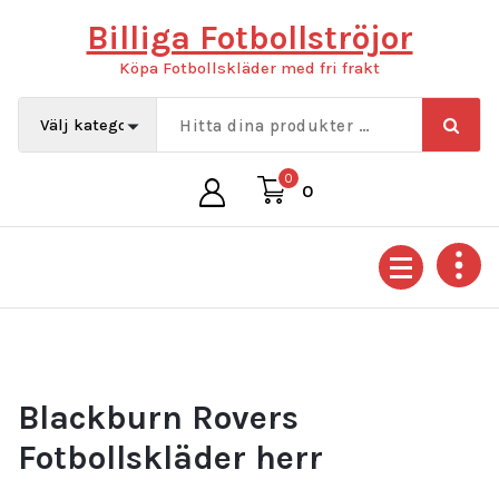
Hoppa
Billiga Fotbollströjor
till
innehåll
Köpa Fotbollskläder med fri frakt
0
0
Blackburn Rovers
Fotbollskläder herr