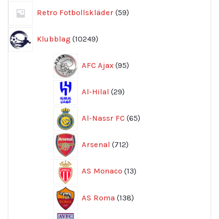
59
Retro Fotbollskläder
59
produkter
10249
Klubblag
10249
produkter
95
AFC Ajax
95
produkter
29
Al-Hilal
29
produkter
65
Al-Nassr FC
65
produkter
712
Arsenal
712
produkter
13
AS Monaco
13
produkter
138
AS Roma
138
produkter
244