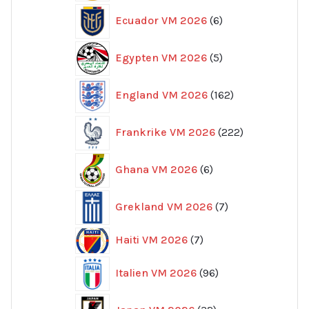
6
Ecuador VM 2026
6
produkter
5
Egypten VM 2026
5
produkter
162
England VM 2026
162
produkter
222
Frankrike VM 2026
222
produkter
6
Ghana VM 2026
6
produkter
7
Grekland VM 2026
7
produkter
7
Haiti VM 2026
7
produkter
96
Italien VM 2026
96
produkter
32