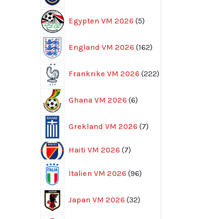
5
Egypten VM 2026
5
produkter
162
England VM 2026
162
produkter
222
Frankrike VM 2026
222
produkter
6
Ghana VM 2026
6
produkter
7
Grekland VM 2026
7
produkter
7
Haiti VM 2026
7
produkter
96
Italien VM 2026
96
produkter
32
Japan VM 2026
32
produkter