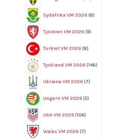
produkter
8
Sydafrika VM 2026
8
produkter
9
Tjeckien VM 2026
9
produkter
8
Turkiet VM 2026
8
produkter
148
Tyskland VM 2026
148
produkter
7
Ukraina VM 2026
7
produkter
5
Ungern VM 2026
5
produkter
106
USA VM 2026
106
produkter
7
Wales VM 2026
7
produkter