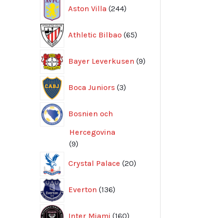
244
Aston Villa
244
produkter
65
Athletic Bilbao
65
produkter
9
Bayer Leverkusen
9
produkter
3
Boca Juniors
3
produkter
Bosnien och
Hercegovina
9
9
produkter
20
Crystal Palace
20
produkter
136
Everton
136
produkter
160
Inter Miami
160