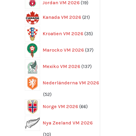
19
Jordan VM 2026
19
produkter
21
Kanada VM 2026
21
produkter
35
Kroatien VM 2026
35
produkter
37
Marocko VM 2026
37
produkter
137
Mexiko VM 2026
137
produkter
Nederländerna VM 2026
52
52
produkter
66
Norge VM 2026
66
produkter
Nya Zeeland VM 2026
10
10