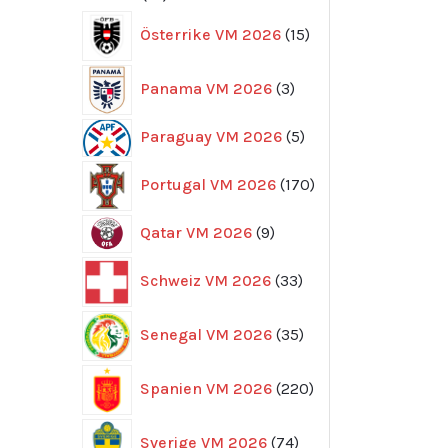
produkter
15
Österrike VM 2026
15
produkter
3
Panama VM 2026
3
produkter
5
Paraguay VM 2026
5
produkter
170
Portugal VM 2026
170
produkter
9
Qatar VM 2026
9
produkter
33
Schweiz VM 2026
33
produkter
35
Senegal VM 2026
35
produkter
220
Spanien VM 2026
220
produkter
74
Sverige VM 2026
74