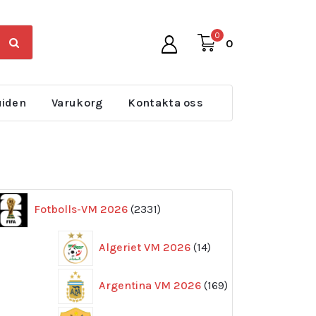
0
0
uiden
Varukorg
Kontakta oss
2331
Fotbolls-VM 2026
2331
produkter
14
Algeriet VM 2026
14
produkter
169
Argentina VM 2026
169
produkter
11