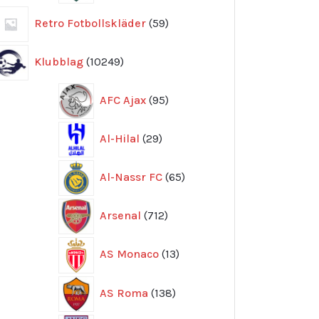
59
Retro Fotbollskläder
59
produkter
10249
Klubblag
10249
produkter
95
AFC Ajax
95
produkter
29
Al-Hilal
29
produkter
65
Al-Nassr FC
65
produkter
712
Arsenal
712
produkter
13
AS Monaco
13
produkter
138
AS Roma
138
produkter