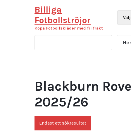
Hoppa
Billiga
till
innehåll
Fotbollströjor
Köpa Fotbollskläder med fri frakt
He
Blackburn Rover
2025/26
Endast ett sökresultat