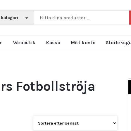
m
Webbutik
Kassa
Mitt konto
Storleksg
s Fotbollströja