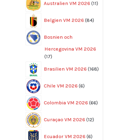
Australien VM 2026
11
produkter
84
Belgien VM 2026
84
produkter
Bosnien och
Hercegovina VM 2026
17
17
produkter
168
Brasilien VM 2026
168
produkter
6
Chile VM 2026
6
produkter
66
Colombia VM 2026
66
produkter
12
Curaçao VM 2026
12
produkter
6
Ecuador VM 2026
6
produkter