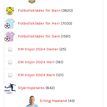
produkter
3820
Fotbollskläder för Barn
3820
produkter
7033
Fotbollskläder för Herr
7033
produkter
1591
Fotbollskläder för Dam
1591
produkter
25
EM tröjor 2024 Damer
25
produkter
181
EM tröjor 2024 Herr
181
produkter
121
EM tröjor 2024 Barn
121
produkter
842
Stjärnspelares
842
produkter
43
Erling Haaland
43
produkter