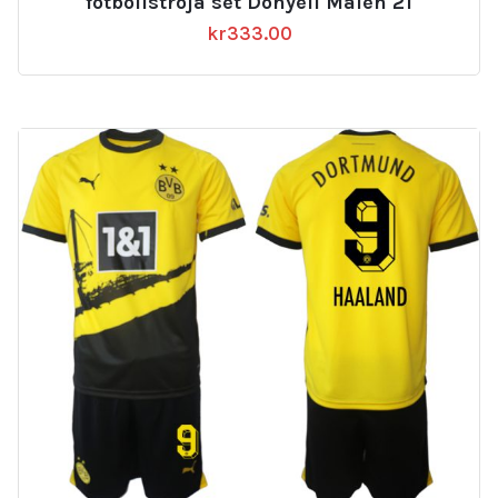
fotbollströja set Donyell Malen 21
kr
333.00