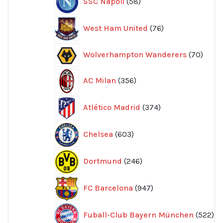
SSC Napoli
58
produkter
76
West Ham United
76
produkter
70
Wolverhampton Wanderers
70
produ
356
AC Milan
356
produkter
374
Atlético Madrid
374
produkter
603
Chelsea
603
produkter
246
Dortmund
246
produkter
947
FC Barcelona
947
produkter
52
Fuball-Club Bayern München
522
pr