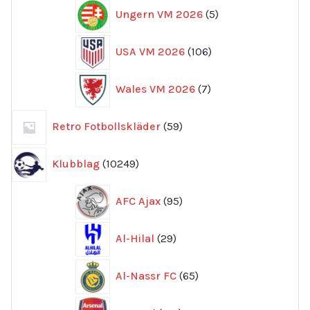
5
Ungern VM 2026
5
produkter
106
USA VM 2026
106
produkter
7
Wales VM 2026
7
produkter
59
Retro Fotbollskläder
59
produkter
10249
Klubblag
10249
produkter
95
AFC Ajax
95
produkter
29
Al-Hilal
29
produkter
65
Al-Nassr FC
65
produkter
712