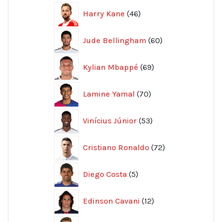
46
Harry Kane
46
produkter
60
Jude Bellingham
60
produkter
69
Kylian Mbappé
69
produkter
70
Lamine Yamal
70
produkter
53
Vinícius Júnior
53
produkter
72
Cristiano Ronaldo
72
produkter
5
Diego Costa
5
produkter
12
Edinson Cavani
12
produkter
45