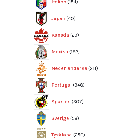
Italien
154
produkter
40
Japan
40
produkter
23
Kanada
23
produkter
192
Mexiko
192
produkter
211
Nederländerna
211
produkter
348
Portugal
348
produkter
307
Spanien
307
produkter
56
Sverige
56
produkter
250
Tyskland
250