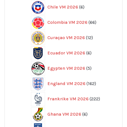
6
Chile VM 2026
6
produkter
66
Colombia VM 2026
66
produkter
12
Curaçao VM 2026
12
produkter
6
Ecuador VM 2026
6
produkter
5
Egypten VM 2026
5
produkter
162
England VM 2026
162
produkter
222
Frankrike VM 2026
222
produkter
6
Ghana VM 2026
6
produkter
7