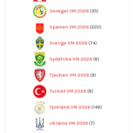
35
Senegal VM 2026
35
produkter
220
Spanien VM 2026
220
produkter
74
Sverige VM 2026
74
produkter
8
Sydafrika VM 2026
8
produkter
9
Tjeckien VM 2026
9
produkter
8
Turkiet VM 2026
8
produkter
148
Tyskland VM 2026
148
produkter
7
Ukraina VM 2026
7
produkter