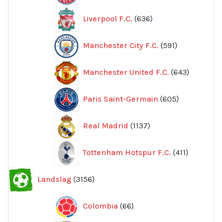
636
Liverpool F.C.
636
produkter
591
Manchester City F.C.
591
produkter
643
Manchester United F.C.
643
produkte
605
Paris Saint-Germain
605
produkter
1137
Real Madrid
1137
produkter
411
Tottenham Hotspur F.C.
411
produkter
3156
Landslag
3156
produkter
66
Colombia
66
produkter