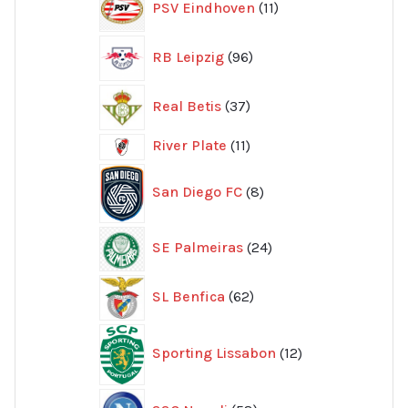
PSV Eindhoven
11
produkter
96
RB Leipzig
96
produkter
37
Real Betis
37
produkter
11
River Plate
11
produkter
8
San Diego FC
8
produkter
24
SE Palmeiras
24
produkter
62
SL Benfica
62
produkter
12
Sporting Lissabon
12
produkter
58