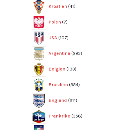
41
Kroatien
41
produkter
7
Polen
7
produkter
107
USA
107
produkter
293
Argentina
293
produkter
133
Belgien
133
produkter
354
Brasilien
354
produkter
211
England
211
produkter
358
Frankrike
358
produkter
154