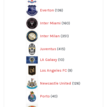
136
Everton
136
produkter
160
Inter Miami
160
produkter
351
Inter Milan
351
produkter
415
Juventus
415
produkter
10
LA Galaxy
10
produkter
9
Los Angeles FC
9
produkter
126
Newcastle United
126
produkter
40
Porto
40
produkter
11