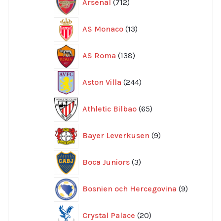
Arsenal
712
produkter
13
AS Monaco
13
produkter
138
AS Roma
138
produkter
244
Aston Villa
244
produkter
65
Athletic Bilbao
65
produkter
9
Bayer Leverkusen
9
produkter
3
Boca Juniors
3
produkter
9
Bosnien och Hercegovina
9
produkte
20
Crystal Palace
20
produkter