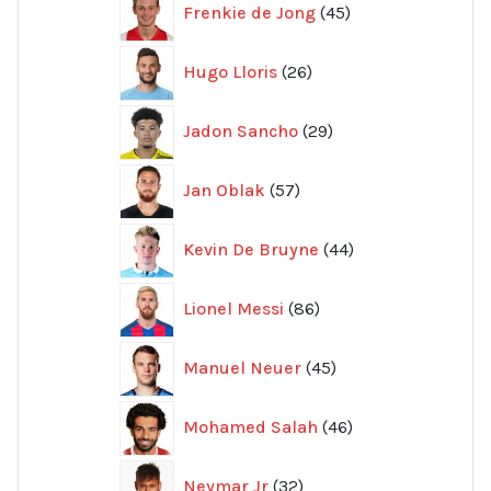
Frenkie de Jong
45
produkter
26
Hugo Lloris
26
produkter
29
Jadon Sancho
29
produkter
57
Jan Oblak
57
produkter
44
Kevin De Bruyne
44
produkter
86
Lionel Messi
86
produkter
45
Manuel Neuer
45
produkter
46
Mohamed Salah
46
produkter
32
Neymar Jr
32