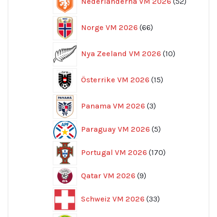
Nederländerna VM 2026
52
produkte
66
Norge VM 2026
66
produkter
10
Nya Zeeland VM 2026
10
produkter
15
Österrike VM 2026
15
produkter
3
Panama VM 2026
3
produkter
5
Paraguay VM 2026
5
produkter
170
Portugal VM 2026
170
produkter
9
Qatar VM 2026
9
produkter
33
Schweiz VM 2026
33
produkter