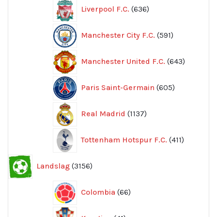
636
Liverpool F.C.
636
produkter
591
Manchester City F.C.
591
produkter
643
Manchester United F.C.
643
produkte
605
Paris Saint-Germain
605
produkter
1137
Real Madrid
1137
produkter
411
Tottenham Hotspur F.C.
411
produkter
3156
Landslag
3156
produkter
66
Colombia
66
produkter
41