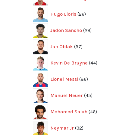
produkter
26
Hugo Lloris
26
produkter
29
Jadon Sancho
29
produkter
57
Jan Oblak
57
produkter
44
Kevin De Bruyne
44
produkter
86
Lionel Messi
86
produkter
45
Manuel Neuer
45
produkter
46
Mohamed Salah
46
produkter
32
Neymar Jr
32
produkter