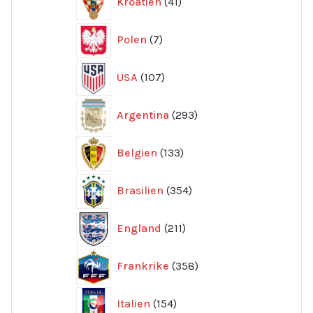
Kroatien
41
produkter
7
Polen
7
produkter
107
USA
107
produkter
293
Argentina
293
produkter
133
Belgien
133
produkter
354
Brasilien
354
produkter
211
England
211
produkter
358
Frankrike
358
produkter
154
Italien
154
produkter