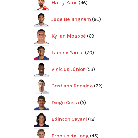
Harry Kane
46
produkter
60
Jude Bellingham
60
produkter
69
Kylian Mbappé
69
produkter
70
Lamine Yamal
70
produkter
53
Vinícius Júnior
53
produkter
72
Cristiano Ronaldo
72
produkter
5
Diego Costa
5
produkter
12
Edinson Cavani
12
produkter
45
Frenkie de Jong
45