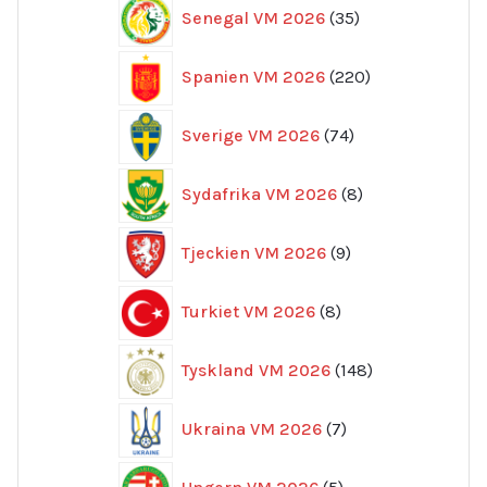
35
Senegal VM 2026
35
produkter
220
Spanien VM 2026
220
produkter
74
Sverige VM 2026
74
produkter
8
Sydafrika VM 2026
8
produkter
9
Tjeckien VM 2026
9
produkter
8
Turkiet VM 2026
8
produkter
148
Tyskland VM 2026
148
produkter
7
Ukraina VM 2026
7
produkter
5