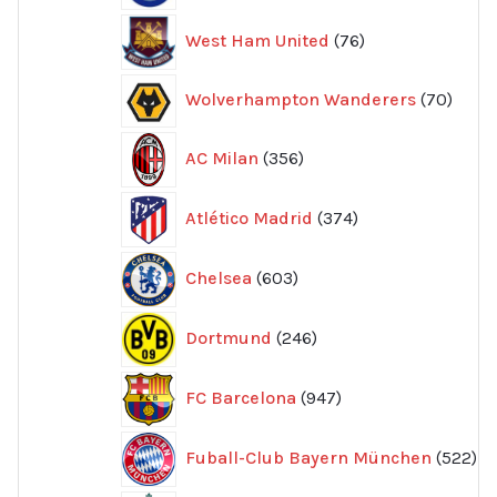
76
West Ham United
76
produkter
70
Wolverhampton Wanderers
70
produ
356
AC Milan
356
produkter
374
Atlético Madrid
374
produkter
603
Chelsea
603
produkter
246
Dortmund
246
produkter
947
FC Barcelona
947
produkter
52
Fuball-Club Bayern München
522
pr