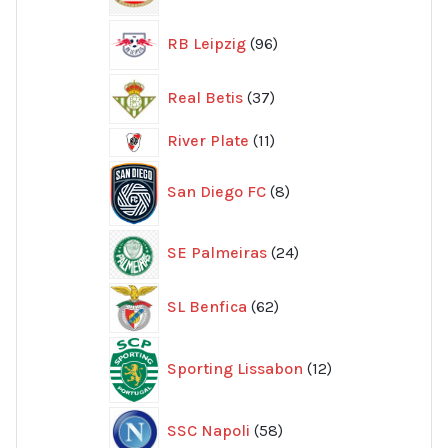
produkter
96
RB Leipzig
96
produkter
37
Real Betis
37
produkter
11
River Plate
11
produkter
8
San Diego FC
8
produkter
24
SE Palmeiras
24
produkter
62
SL Benfica
62
produkter
12
Sporting Lissabon
12
produkter
58
SSC Napoli
58
produkter