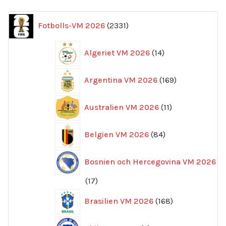
2331
Fotbolls-VM 2026
2331
produkter
14
Algeriet VM 2026
14
produkter
169
Argentina VM 2026
169
produkter
11
Australien VM 2026
11
produkter
84
Belgien VM 2026
84
produkter
Bosnien och Hercegovina VM 2026
17
17
produkter
168
Brasilien VM 2026
168
produkter
6