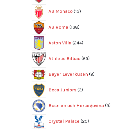
13
AS Monaco
13
produkter
138
AS Roma
138
produkter
244
Aston Villa
244
produkter
65
Athletic Bilbao
65
produkter
9
Bayer Leverkusen
9
produkter
3
Boca Juniors
3
produkter
9
Bosnien och Hercegovina
9
produkte
20
Crystal Palace
20
produkter