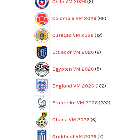
Chile VM 2026
6
produkter
66
Colombia VM 2026
66
produkter
12
Curaçao VM 2026
12
produkter
6
Ecuador VM 2026
6
produkter
5
Egypten VM 2026
5
produkter
162
England VM 2026
162
produkter
222
Frankrike VM 2026
222
produkter
6
Ghana VM 2026
6
produkter
7
Grekland VM 2026
7
produkter