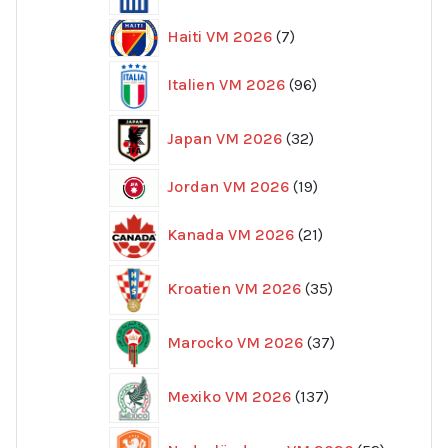
7
Haiti VM 2026
7
produkter
96
Italien VM 2026
96
produkter
32
Japan VM 2026
32
produkter
19
Jordan VM 2026
19
produkter
21
Kanada VM 2026
21
produkter
35
Kroatien VM 2026
35
produkter
37
Marocko VM 2026
37
produkter
137
Mexiko VM 2026
137
produkter
52