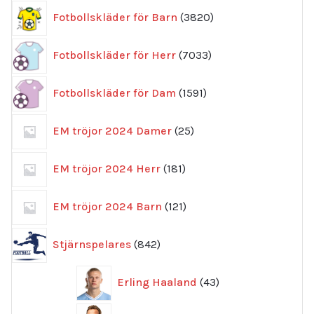
3820
Fotbollskläder för Barn
3820
produkter
7033
Fotbollskläder för Herr
7033
produkter
1591
Fotbollskläder för Dam
1591
produkter
25
EM tröjor 2024 Damer
25
produkter
181
EM tröjor 2024 Herr
181
produkter
121
EM tröjor 2024 Barn
121
produkter
842
Stjärnspelares
842
produkter
43
Erling Haaland
43
produkter
46