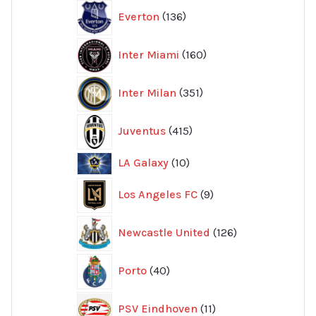
136
Everton
136
produkter
160
Inter Miami
160
produkter
351
Inter Milan
351
produkter
415
Juventus
415
produkter
10
LA Galaxy
10
produkter
9
Los Angeles FC
9
produkter
126
Newcastle United
126
produkter
40
Porto
40
produkter
11
PSV Eindhoven
11