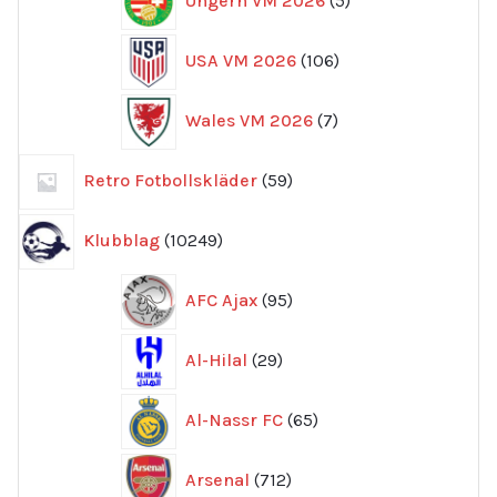
Ungern VM 2026
5
produkter
106
USA VM 2026
106
produkter
7
Wales VM 2026
7
produkter
59
Retro Fotbollskläder
59
produkter
10249
Klubblag
10249
produkter
95
AFC Ajax
95
produkter
29
Al-Hilal
29
produkter
65
Al-Nassr FC
65
produkter
712
Arsenal
712
produkter