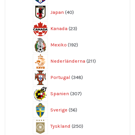
40
Japan
40
produkter
23
Kanada
23
produkter
192
Mexiko
192
produkter
211
Nederländerna
211
produkter
348
Portugal
348
produkter
307
Spanien
307
produkter
56
Sverige
56
produkter
250
Tyskland
250
produkter