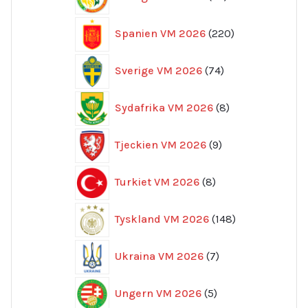
produkter
220
Spanien VM 2026
220
produkter
74
Sverige VM 2026
74
produkter
8
Sydafrika VM 2026
8
produkter
9
Tjeckien VM 2026
9
produkter
8
Turkiet VM 2026
8
produkter
148
Tyskland VM 2026
148
produkter
7
Ukraina VM 2026
7
produkter
5
Ungern VM 2026
5
produkter