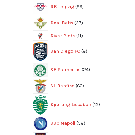
96
RB Leipzig
96
produkter
37
Real Betis
37
produkter
11
River Plate
11
produkter
8
San Diego FC
8
produkter
24
SE Palmeiras
24
produkter
62
SL Benfica
62
produkter
12
Sporting Lissabon
12
produkter
58
SSC Napoli
58
produkter