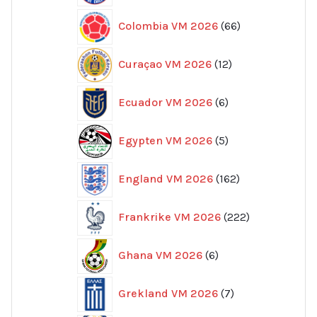
66
Colombia VM 2026
66
produkter
12
Curaçao VM 2026
12
produkter
6
Ecuador VM 2026
6
produkter
5
Egypten VM 2026
5
produkter
162
England VM 2026
162
produkter
222
Frankrike VM 2026
222
produkter
6
Ghana VM 2026
6
produkter
7
Grekland VM 2026
7
produkter