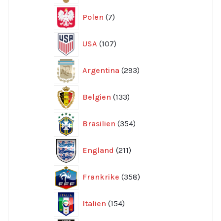
7
Polen
7
produkter
107
USA
107
produkter
293
Argentina
293
produkter
133
Belgien
133
produkter
354
Brasilien
354
produkter
211
England
211
produkter
358
Frankrike
358
produkter
154
Italien
154
produkter