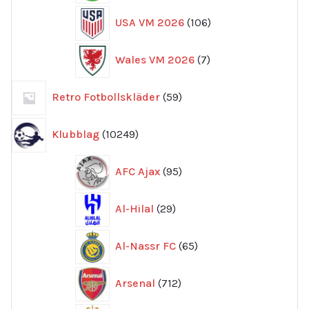
106
USA VM 2026
106
produkter
7
Wales VM 2026
7
produkter
59
Retro Fotbollskläder
59
produkter
10249
Klubblag
10249
produkter
95
AFC Ajax
95
produkter
29
Al-Hilal
29
produkter
65
Al-Nassr FC
65
produkter
712
Arsenal
712
produkter