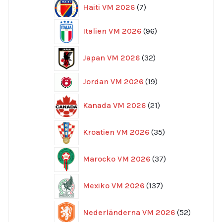
7
Haiti VM 2026
7
produkter
96
Italien VM 2026
96
produkter
32
Japan VM 2026
32
produkter
19
Jordan VM 2026
19
produkter
21
Kanada VM 2026
21
produkter
35
Kroatien VM 2026
35
produkter
37
Marocko VM 2026
37
produkter
137
Mexiko VM 2026
137
produkter
52
Nederländerna VM 2026
52
produkte