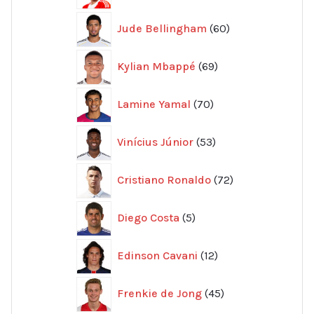
60
Jude Bellingham
60
produkter
69
Kylian Mbappé
69
produkter
70
Lamine Yamal
70
produkter
53
Vinícius Júnior
53
produkter
72
Cristiano Ronaldo
72
produkter
5
Diego Costa
5
produkter
12
Edinson Cavani
12
produkter
45
Frenkie de Jong
45
produkter