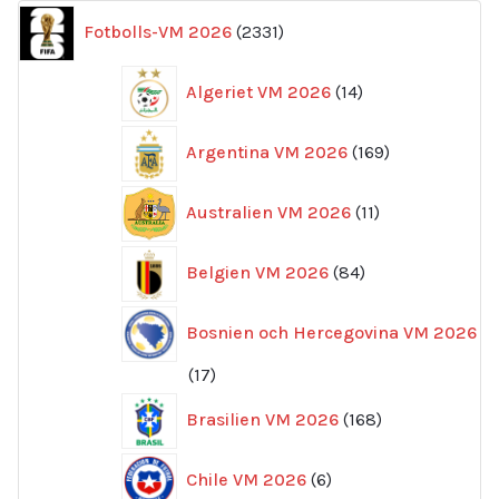
2331
Fotbolls-VM 2026
2331
produkter
14
Algeriet VM 2026
14
produkter
169
Argentina VM 2026
169
produkter
11
Australien VM 2026
11
produkter
84
Belgien VM 2026
84
produkter
Bosnien och Hercegovina VM 2026
17
17
produkter
168
Brasilien VM 2026
168
produkter
6
Chile VM 2026
6
produkter