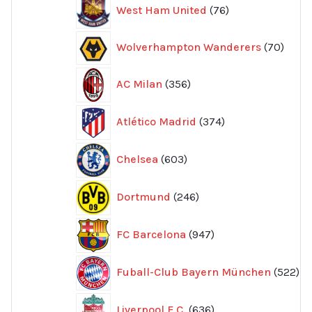
76
West Ham United
76
produkter
70
Wolverhampton Wanderers
70
produ
356
AC Milan
356
produkter
374
Atlético Madrid
374
produkter
603
Chelsea
603
produkter
246
Dortmund
246
produkter
947
FC Barcelona
947
produkter
52
Fuball-Club Bayern München
522
pr
636
Liverpool F.C.
636