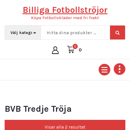
Hoppa
Billiga Fotbollströjor
till
innehåll
Köpa Fotbollskläder med fri frakt
0
0
BVB Tredje Tröja
Sortera
Visar alla 2 resultat