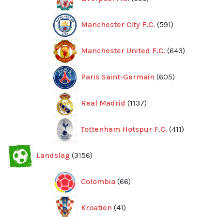
produkter
591
Manchester City F.C.
591
produkter
643
Manchester United F.C.
643
produkte
605
Paris Saint-Germain
605
produkter
1137
Real Madrid
1137
produkter
411
Tottenham Hotspur F.C.
411
produkter
3156
Landslag
3156
produkter
66
Colombia
66
produkter
41
Kroatien
41
produkter