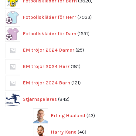
Fotbollskläder för Barn
3820
produkter
7033
Fotbollskläder för Herr
7033
produkter
1591
Fotbollskläder för Dam
1591
produkter
25
EM tröjor 2024 Damer
25
produkter
181
EM tröjor 2024 Herr
181
produkter
121
EM tröjor 2024 Barn
121
produkter
842
Stjärnspelares
842
produkter
43
Erling Haaland
43
produkter
46
Harry Kane
46
produkter