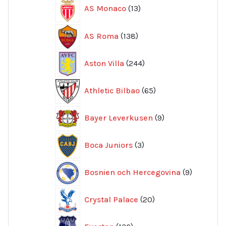
13
AS Monaco
13
produkter
138
AS Roma
138
produkter
244
Aston Villa
244
produkter
65
Athletic Bilbao
65
produkter
9
Bayer Leverkusen
9
produkter
3
Boca Juniors
3
produkter
9
Bosnien och Hercegovina
9
produkte
20
Crystal Palace
20
produkter
136