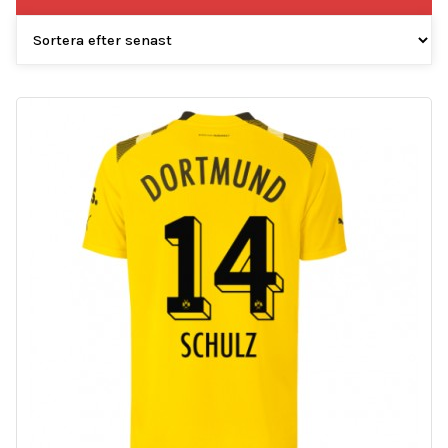
efter
senaste