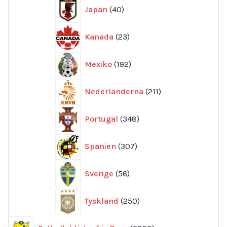
40
Japan
40
produkter
23
Kanada
23
produkter
192
Mexiko
192
produkter
211
Nederländerna
211
produkter
348
Portugal
348
produkter
307
Spanien
307
produkter
56
Sverige
56
produkter
250
Tyskland
250
produkter
3820