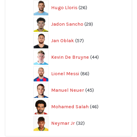
26
Hugo Lloris
26
produkter
29
Jadon Sancho
29
produkter
57
Jan Oblak
57
produkter
44
Kevin De Bruyne
44
produkter
86
Lionel Messi
86
produkter
45
Manuel Neuer
45
produkter
46
Mohamed Salah
46
produkter
32
Neymar Jr
32
produkter