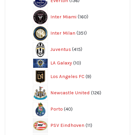
Everton
136
produkter
160
Inter Miami
160
produkter
351
Inter Milan
351
produkter
415
Juventus
415
produkter
10
LA Galaxy
10
produkter
9
Los Angeles FC
9
produkter
126
Newcastle United
126
produkter
40
Porto
40
produkter
11
PSV Eindhoven
11
produkter