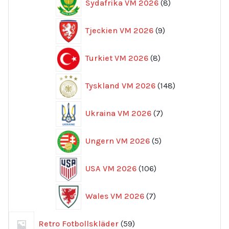
Sydafrika VM 2026
8
produkter
9
Tjeckien VM 2026
9
produkter
8
Turkiet VM 2026
8
produkter
148
Tyskland VM 2026
148
produkter
7
Ukraina VM 2026
7
produkter
5
Ungern VM 2026
5
produkter
106
USA VM 2026
106
produkter
7
Wales VM 2026
7
produkter
59
Retro Fotbollskläder
59