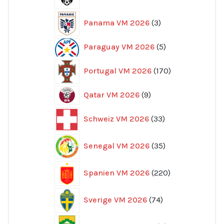
produkter
3
Panama VM 2026
3
produkter
5
Paraguay VM 2026
5
produkter
170
Portugal VM 2026
170
produkter
9
Qatar VM 2026
9
produkter
33
Schweiz VM 2026
33
produkter
35
Senegal VM 2026
35
produkter
220
Spanien VM 2026
220
produkter
74
Sverige VM 2026
74
produkter
8