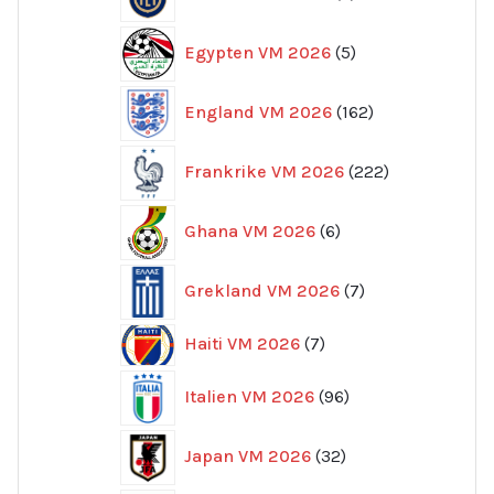
produkter
5
Egypten VM 2026
5
produkter
162
England VM 2026
162
produkter
222
Frankrike VM 2026
222
produkter
6
Ghana VM 2026
6
produkter
7
Grekland VM 2026
7
produkter
7
Haiti VM 2026
7
produkter
96
Italien VM 2026
96
produkter
32
Japan VM 2026
32
produkter