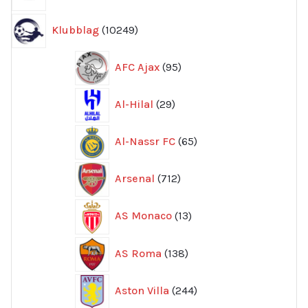
produkter
10249
Klubblag
10249
produkter
95
AFC Ajax
95
produkter
29
Al-Hilal
29
produkter
65
Al-Nassr FC
65
produkter
712
Arsenal
712
produkter
13
AS Monaco
13
produkter
138
AS Roma
138
produkter
244
Aston Villa
244
produkter