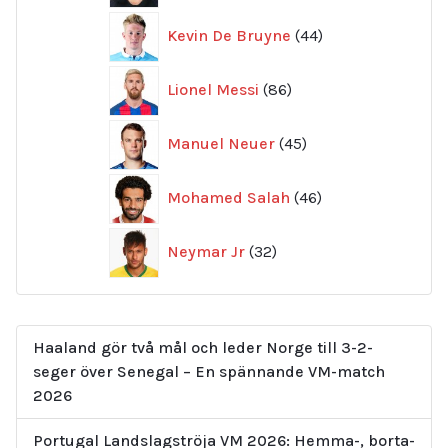
44
Kevin De Bruyne
44
produkter
86
Lionel Messi
86
produkter
45
Manuel Neuer
45
produkter
46
Mohamed Salah
46
produkter
32
Neymar Jr
32
produkter
Haaland gör två mål och leder Norge till 3-2-
seger över Senegal – En spännande VM-match
2026
Portugal Landslagströja VM 2026: Hemma-, borta-