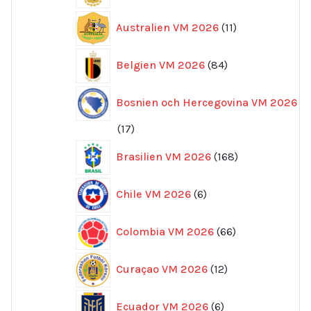
11
Australien VM 2026
11
produkter
84
Belgien VM 2026
84
produkter
Bosnien och Hercegovina VM 2026
17
17
produkter
168
Brasilien VM 2026
168
produkter
6
Chile VM 2026
6
produkter
66
Colombia VM 2026
66
produkter
12
Curaçao VM 2026
12
produkter
6
Ecuador VM 2026
6