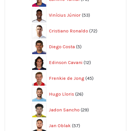
produkter
53
Vinícius Júnior
53
produkter
72
Cristiano Ronaldo
72
produkter
5
Diego Costa
5
produkter
12
Edinson Cavani
12
produkter
45
Frenkie de Jong
45
produkter
26
Hugo Lloris
26
produkter
29
Jadon Sancho
29
produkter
57
Jan Oblak
57
produkter