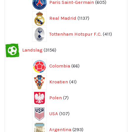
Paris Saint-Germain
605
produkter
1137
Real Madrid
1137
produkter
411
Tottenham Hotspur F.C.
411
produkter
3156
Landslag
3156
produkter
66
Colombia
66
produkter
41
Kroatien
41
produkter
7
Polen
7
produkter
107
USA
107
produkter
293
Argentina
293