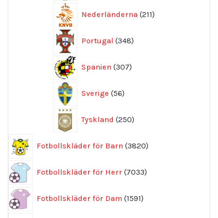
211
Nederländerna
211
produkter
348
Portugal
348
produkter
307
Spanien
307
produkter
56
Sverige
56
produkter
250
Tyskland
250
produkter
3820
Fotbollskläder för Barn
3820
produkter
7033
Fotbollskläder för Herr
7033
produkter
1591
Fotbollskläder för Dam
1591
produkter