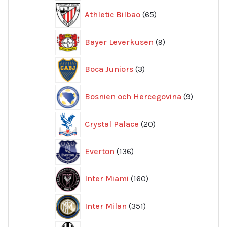
65
Athletic Bilbao
65
produkter
9
Bayer Leverkusen
9
produkter
3
Boca Juniors
3
produkter
9
Bosnien och Hercegovina
9
produkte
20
Crystal Palace
20
produkter
136
Everton
136
produkter
160
Inter Miami
160
produkter
351
Inter Milan
351
produkter
415