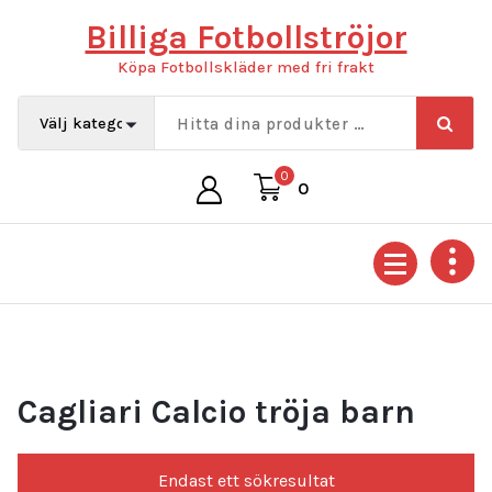
Hoppa
Billiga Fotbollströjor
till
innehåll
Köpa Fotbollskläder med fri frakt
0
0
Cagliari Calcio tröja barn
Endast ett sökresultat