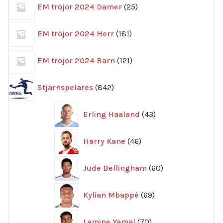
25
EM tröjor 2024 Damer
25
produkter
181
EM tröjor 2024 Herr
181
produkter
121
EM tröjor 2024 Barn
121
produkter
842
Stjärnspelares
842
produkter
43
Erling Haaland
43
produkter
46
Harry Kane
46
produkter
60
Jude Bellingham
60
produkter
69
Kylian Mbappé
69
produkter
70
Lamine Yamal
70