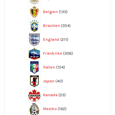
produkter
133
Belgien
133
produkter
354
Brasilien
354
produkter
211
England
211
produkter
358
Frankrike
358
produkter
154
Italien
154
produkter
40
Japan
40
produkter
23
Kanada
23
produkter
192
Mexiko
192
produkter