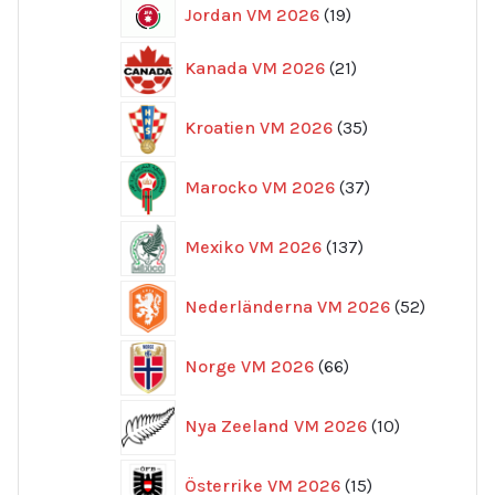
19
Jordan VM 2026
19
produkter
21
Kanada VM 2026
21
produkter
35
Kroatien VM 2026
35
produkter
37
Marocko VM 2026
37
produkter
137
Mexiko VM 2026
137
produkter
52
Nederländerna VM 2026
52
produkte
66
Norge VM 2026
66
produkter
10
Nya Zeeland VM 2026
10
produkter
15
Österrike VM 2026
15