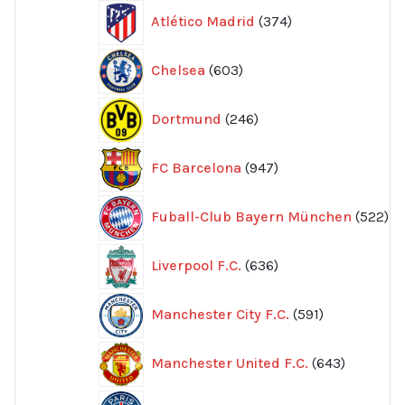
374
Atlético Madrid
374
produkter
603
Chelsea
603
produkter
246
Dortmund
246
produkter
947
FC Barcelona
947
produkter
52
Fuball-Club Bayern München
522
pr
636
Liverpool F.C.
636
produkter
591
Manchester City F.C.
591
produkter
643
Manchester United F.C.
643
produkte
605