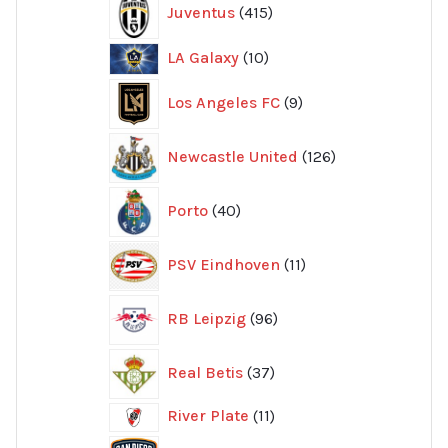
Juventus
415
produkter
10
LA Galaxy
10
produkter
9
Los Angeles FC
9
produkter
126
Newcastle United
126
produkter
40
Porto
40
produkter
11
PSV Eindhoven
11
produkter
96
RB Leipzig
96
produkter
37
Real Betis
37
produkter
11
River Plate
11
produkter
8