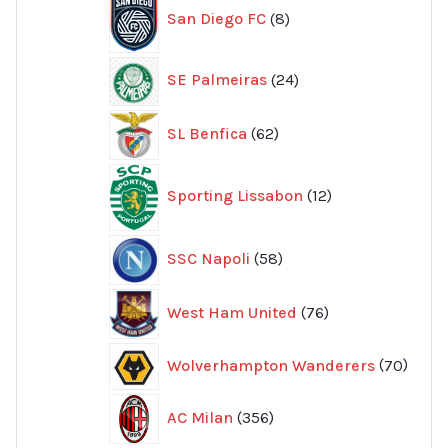
San Diego FC
8
produkter
24
SE Palmeiras
24
produkter
62
SL Benfica
62
produkter
12
Sporting Lissabon
12
produkter
58
SSC Napoli
58
produkter
76
West Ham United
76
produkter
70
Wolverhampton Wanderers
70
produ
356
AC Milan
356
produkter