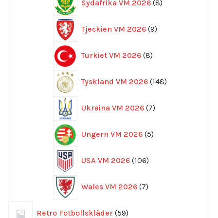
Sydafrika VM 2026
8
produkter
9
Tjeckien VM 2026
9
produkter
8
Turkiet VM 2026
8
produkter
148
Tyskland VM 2026
148
produkter
7
Ukraina VM 2026
7
produkter
5
Ungern VM 2026
5
produkter
106
USA VM 2026
106
produkter
7
Wales VM 2026
7
produkter
59
Retro Fotbollskläder
59