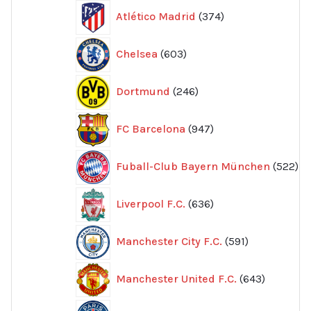
374
Atlético Madrid
374
produkter
603
Chelsea
603
produkter
246
Dortmund
246
produkter
947
FC Barcelona
947
produkter
52
Fuball-Club Bayern München
522
pr
636
Liverpool F.C.
636
produkter
591
Manchester City F.C.
591
produkter
643
Manchester United F.C.
643
produkte
605