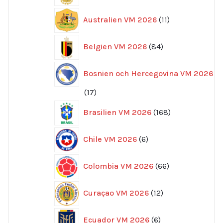
11
Australien VM 2026
11
produkter
84
Belgien VM 2026
84
produkter
Bosnien och Hercegovina VM 2026
17
17
produkter
168
Brasilien VM 2026
168
produkter
6
Chile VM 2026
6
produkter
66
Colombia VM 2026
66
produkter
12
Curaçao VM 2026
12
produkter
6
Ecuador VM 2026
6