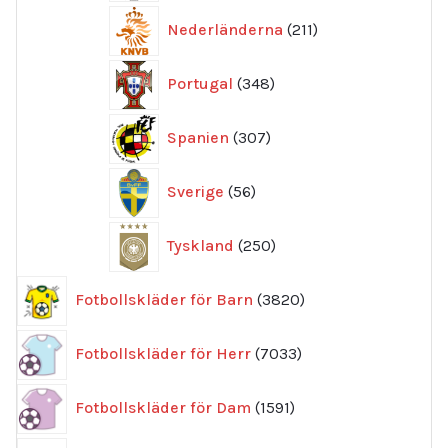
211
Nederländerna
211
produkter
348
Portugal
348
produkter
307
Spanien
307
produkter
56
Sverige
56
produkter
250
Tyskland
250
produkter
3820
Fotbollskläder för Barn
3820
produkter
7033
Fotbollskläder för Herr
7033
produkter
1591
Fotbollskläder för Dam
1591
produkter