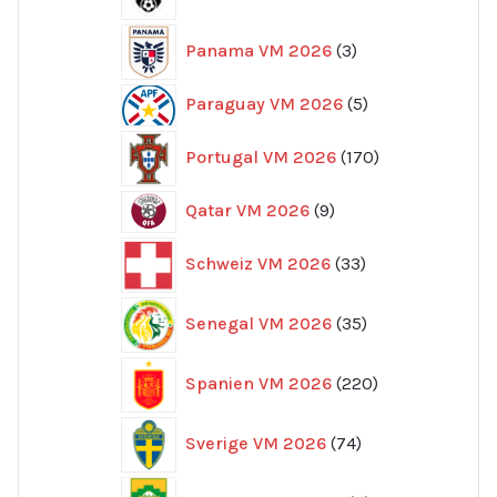
produkter
3
Panama VM 2026
3
produkter
5
Paraguay VM 2026
5
produkter
170
Portugal VM 2026
170
produkter
9
Qatar VM 2026
9
produkter
33
Schweiz VM 2026
33
produkter
35
Senegal VM 2026
35
produkter
220
Spanien VM 2026
220
produkter
74
Sverige VM 2026
74
produkter
8