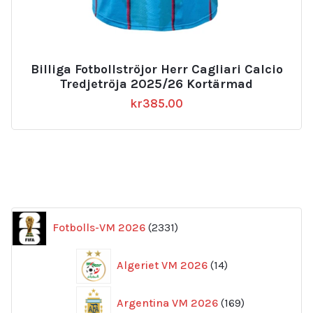
Billiga Fotbollströjor Herr Cagliari Calcio
Tredjetröja 2025/26 Kortärmad
kr
385.00
2331
Fotbolls-VM 2026
2331
produkter
14
Algeriet VM 2026
14
produkter
169
Argentina VM 2026
169
produkter