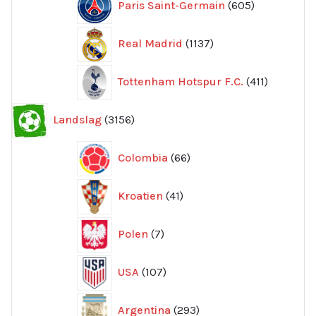
Paris Saint-Germain
605
produkter
1137
Real Madrid
1137
produkter
411
Tottenham Hotspur F.C.
411
produkter
3156
Landslag
3156
produkter
66
Colombia
66
produkter
41
Kroatien
41
produkter
7
Polen
7
produkter
107
USA
107
produkter
293
Argentina
293