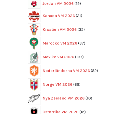
19
Jordan VM 2026
19
produkter
21
Kanada VM 2026
21
produkter
35
Kroatien VM 2026
35
produkter
37
Marocko VM 2026
37
produkter
137
Mexiko VM 2026
137
produkter
52
Nederländerna VM 2026
52
produkte
66
Norge VM 2026
66
produkter
10
Nya Zeeland VM 2026
10
produkter
15
Österrike VM 2026
15