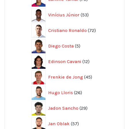
produkter
53
Vinícius Júnior
53
produkter
72
Cristiano Ronaldo
72
produkter
5
Diego Costa
5
produkter
12
Edinson Cavani
12
produkter
45
Frenkie de Jong
45
produkter
26
Hugo Lloris
26
produkter
29
Jadon Sancho
29
produkter
57
Jan Oblak
57
produkter