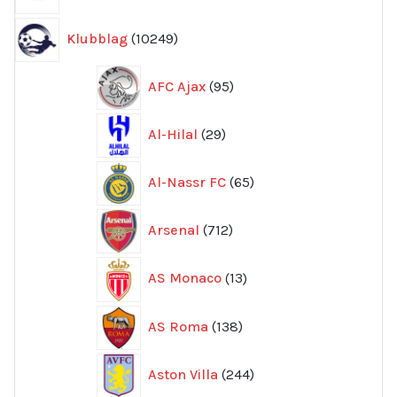
produkter
10249
Klubblag
10249
produkter
95
AFC Ajax
95
produkter
29
Al-Hilal
29
produkter
65
Al-Nassr FC
65
produkter
712
Arsenal
712
produkter
13
AS Monaco
13
produkter
138
AS Roma
138
produkter
244
Aston Villa
244
produkter