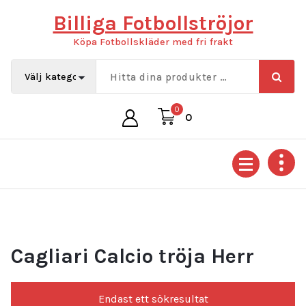
Hoppa
Billiga Fotbollströjor
till
innehåll
Köpa Fotbollskläder med fri frakt
0
0
Cagliari Calcio tröja Herr
Endast ett sökresultat