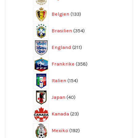
produkter
133
Belgien
133
produkter
354
Brasilien
354
produkter
211
England
211
produkter
358
Frankrike
358
produkter
154
Italien
154
produkter
40
Japan
40
produkter
23
Kanada
23
produkter
192
Mexiko
192
produkter