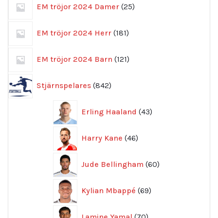
25
EM tröjor 2024 Damer
25
produkter
181
EM tröjor 2024 Herr
181
produkter
121
EM tröjor 2024 Barn
121
produkter
842
Stjärnspelares
842
produkter
43
Erling Haaland
43
produkter
46
Harry Kane
46
produkter
60
Jude Bellingham
60
produkter
69
Kylian Mbappé
69
produkter
70
Lamine Yamal
70