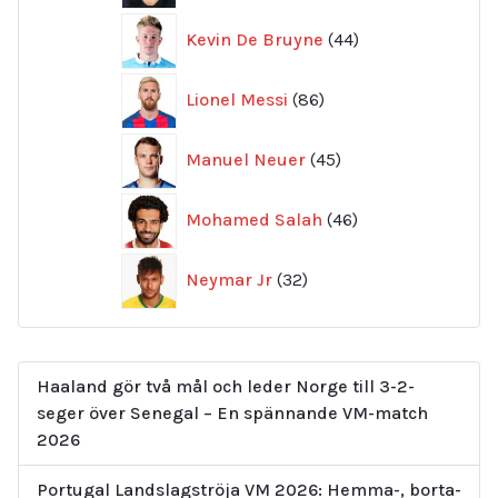
44
Kevin De Bruyne
44
produkter
86
Lionel Messi
86
produkter
45
Manuel Neuer
45
produkter
46
Mohamed Salah
46
produkter
32
Neymar Jr
32
produkter
Haaland gör två mål och leder Norge till 3-2-
seger över Senegal – En spännande VM-match
2026
Portugal Landslagströja VM 2026: Hemma-, borta-