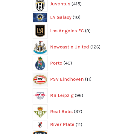
Juventus
415
produkter
10
LA Galaxy
10
produkter
9
Los Angeles FC
9
produkter
126
Newcastle United
126
produkter
40
Porto
40
produkter
11
PSV Eindhoven
11
produkter
96
RB Leipzig
96
produkter
37
Real Betis
37
produkter
11
River Plate
11
produkter
8