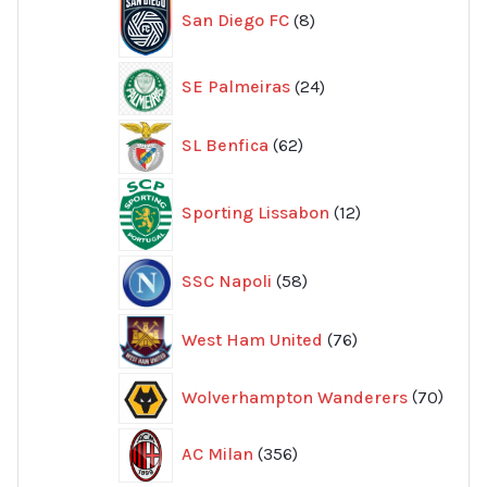
San Diego FC
8
produkter
24
SE Palmeiras
24
produkter
62
SL Benfica
62
produkter
12
Sporting Lissabon
12
produkter
58
SSC Napoli
58
produkter
76
West Ham United
76
produkter
70
Wolverhampton Wanderers
70
produ
356
AC Milan
356
produkter