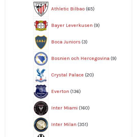
65
Athletic Bilbao
65
produkter
9
Bayer Leverkusen
9
produkter
3
Boca Juniors
3
produkter
9
Bosnien och Hercegovina
9
produkte
20
Crystal Palace
20
produkter
136
Everton
136
produkter
160
Inter Miami
160
produkter
351
Inter Milan
351
produkter
415