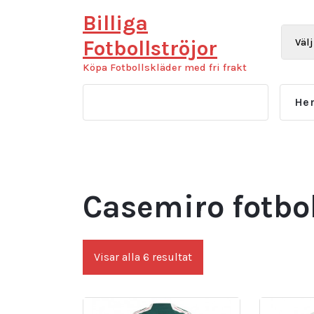
Hoppa
Billiga
till
innehåll
Fotbollströjor
Köpa Fotbollskläder med fri frakt
He
Casemiro fotbol
Sortera
Visar alla 6 resultat
efter
senaste