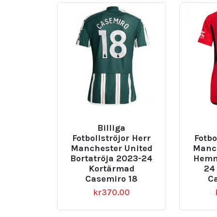
Billiga
Fotbollströjor Herr
Fotbo
Manchester United
Manch
Bortatröja 2023-24
Hemm
Kortärmad
24
Casemiro 18
C
kr
370.00