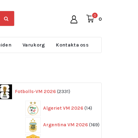
0
0
uiden
Varukorg
Kontakta oss
2331
Fotbolls-VM 2026
2331
produkter
14
Algeriet VM 2026
14
produkter
169
Argentina VM 2026
169
produkter
11