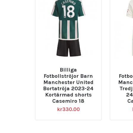
Billiga
Fotbollströjor Barn
Fotbo
Manchester United
Manch
Bortatröja 2023-24
Tredj
Kortärmad shorts
24
Casemiro 18
C
kr
330.00