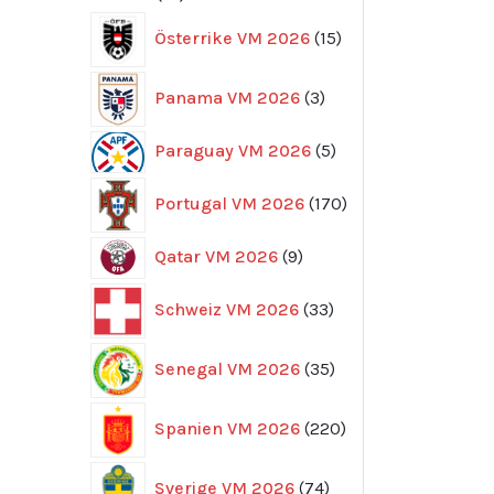
produkter
15
Österrike VM 2026
15
produkter
3
Panama VM 2026
3
produkter
5
Paraguay VM 2026
5
produkter
170
Portugal VM 2026
170
produkter
9
Qatar VM 2026
9
produkter
33
Schweiz VM 2026
33
produkter
35
Senegal VM 2026
35
produkter
220
Spanien VM 2026
220
produkter
74
Sverige VM 2026
74