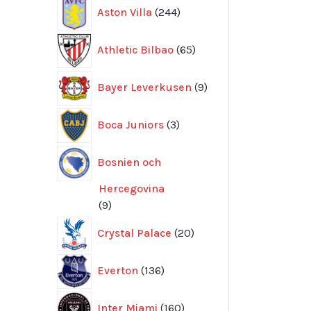
244
Aston Villa
244
produkter
65
Athletic Bilbao
65
produkter
9
Bayer Leverkusen
9
produkter
3
Boca Juniors
3
produkter
Bosnien och
Hercegovina
9
9
produkter
20
Crystal Palace
20
produkter
136
Everton
136
produkter
160
Inter Miami
160