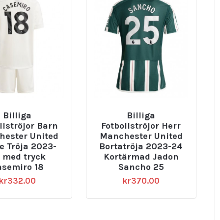
Billiga
Billiga
llströjor Barn
Fotbollströjor Herr
ester United
Manchester United
e Tröja 2023-
Bortatröja 2023-24
 med tryck
Kortärmad Jadon
asemiro 18
Sancho 25
kr
332.00
kr
370.00