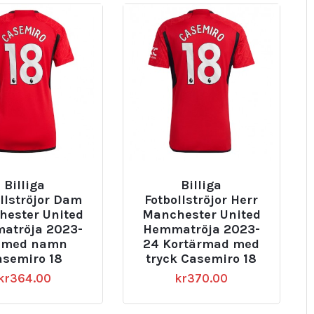
Billiga
Billiga
llströjor Dam
Fotbollströjor Herr
ester United
Manchester United
atröja 2023-
Hemmatröja 2023-
 med namn
24 Kortärmad med
asemiro 18
tryck Casemiro 18
kr
364.00
kr
370.00