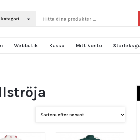
m
Webbutik
Kassa
Mitt konto
Storleksg
lströja