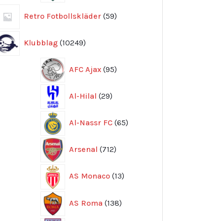
59
Retro Fotbollskläder
59
produkter
10249
Klubblag
10249
produkter
95
AFC Ajax
95
produkter
29
Al-Hilal
29
produkter
65
Al-Nassr FC
65
produkter
712
Arsenal
712
produkter
13
AS Monaco
13
produkter
138
AS Roma
138
produkter