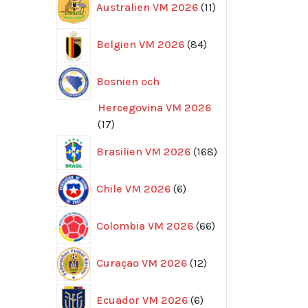
Australien VM 2026
11
produkter
84
Belgien VM 2026
84
produkter
Bosnien och
Hercegovina VM 2026
17
17
produkter
168
Brasilien VM 2026
168
produkter
6
Chile VM 2026
6
produkter
66
Colombia VM 2026
66
produkter
12
Curaçao VM 2026
12
produkter
6
Ecuador VM 2026
6
produkter