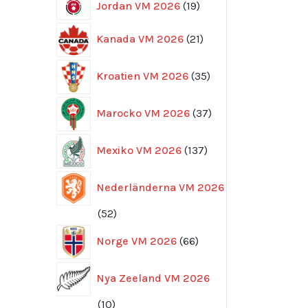
19
Jordan VM 2026
19
produkter
21
Kanada VM 2026
21
produkter
35
Kroatien VM 2026
35
produkter
37
Marocko VM 2026
37
produkter
137
Mexiko VM 2026
137
produkter
Nederländerna VM 2026
52
52
produkter
66
Norge VM 2026
66
produkter
Nya Zeeland VM 2026
10
10