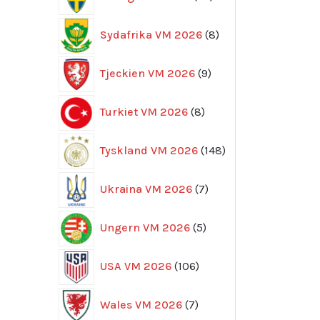
produkter
8
Sydafrika VM 2026
8
produkter
9
Tjeckien VM 2026
9
produkter
8
Turkiet VM 2026
8
produkter
148
Tyskland VM 2026
148
produkter
7
Ukraina VM 2026
7
produkter
5
Ungern VM 2026
5
produkter
106
USA VM 2026
106
produkter
7
Wales VM 2026
7
produkter