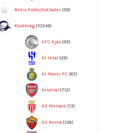
59
Retro Fotbollskläder
59
produkter
10249
Klubblag
10249
produkter
95
AFC Ajax
95
produkter
29
Al-Hilal
29
produkter
65
Al-Nassr FC
65
produkter
712
Arsenal
712
produkter
13
AS Monaco
13
produkter
138
AS Roma
138
produkter