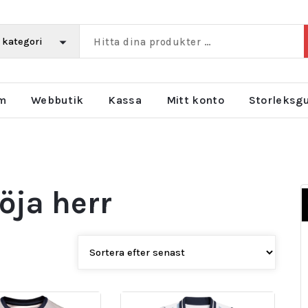
m
Webbutik
Kassa
Mitt konto
Storleksg
öja herr