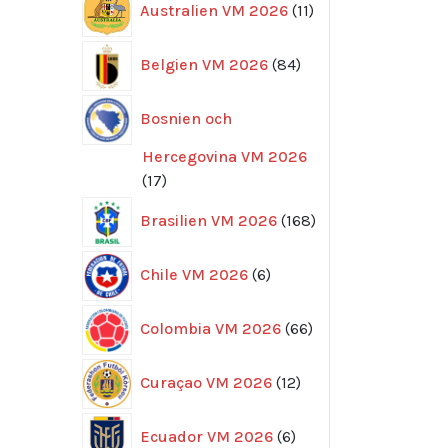
Australien VM 2026
11
produkter
84
Belgien VM 2026
84
produkter
Bosnien och
Hercegovina VM 2026
17
17
produkter
168
Brasilien VM 2026
168
produkter
6
Chile VM 2026
6
produkter
66
Colombia VM 2026
66
produkter
12
Curaçao VM 2026
12
produkter
6
Ecuador VM 2026
6
produkter