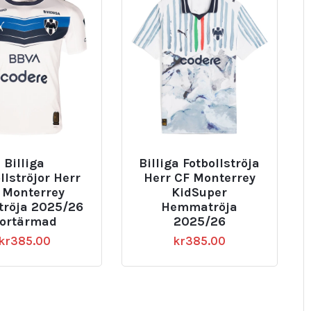
Billiga
Billiga Fotbollströja
llströjor Herr
Herr CF Monterrey
 Monterrey
KidSuper
tröja 2025/26
Hemmatröja
ortärmad
2025/26
kr
385.00
kr
385.00