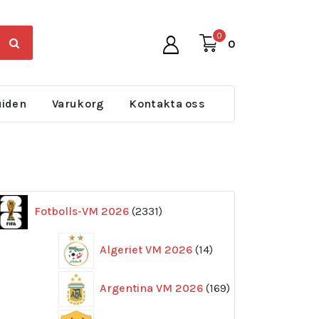
0
0
uiden
Varukorg
Kontakta oss
2331
Fotbolls-VM 2026
2331
produkter
14
Algeriet VM 2026
14
produkter
169
Argentina VM 2026
169
produkter
11