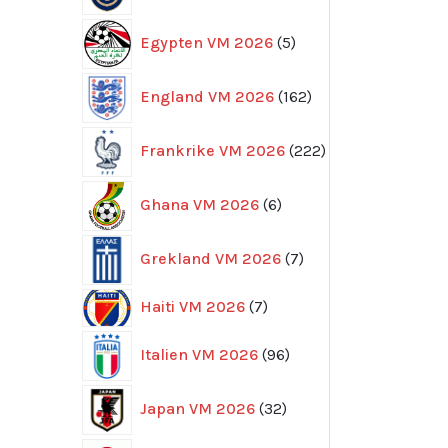
5
Egypten VM 2026
5
produkter
162
England VM 2026
162
produkter
222
Frankrike VM 2026
222
produkter
6
Ghana VM 2026
6
produkter
7
Grekland VM 2026
7
produkter
7
Haiti VM 2026
7
produkter
96
Italien VM 2026
96
produkter
32
Japan VM 2026
32
produkter