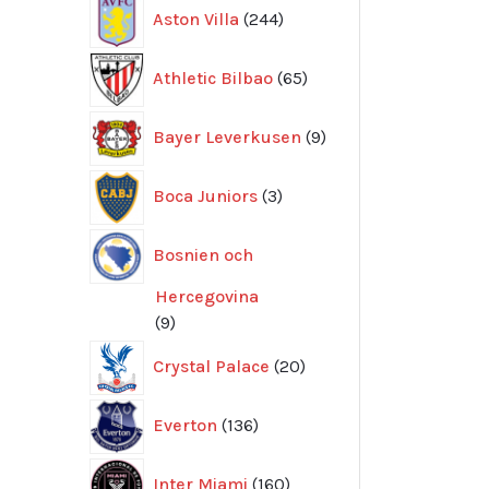
244
Aston Villa
244
produkter
65
Athletic Bilbao
65
produkter
9
Bayer Leverkusen
9
produkter
3
Boca Juniors
3
produkter
Bosnien och
Hercegovina
9
9
produkter
20
Crystal Palace
20
produkter
136
Everton
136
produkter
160
Inter Miami
160