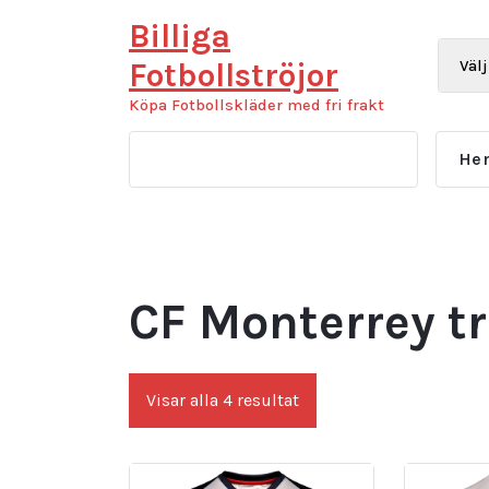
Hoppa
Billiga
till
innehåll
Fotbollströjor
Köpa Fotbollskläder med fri frakt
He
CF Monterrey tr
Sortera
Visar alla 4 resultat
efter
senaste