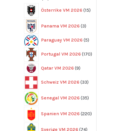
produkter
15
Österrike VM 2026
15
produkter
3
Panama VM 2026
3
produkter
5
Paraguay VM 2026
5
produkter
170
Portugal VM 2026
170
produkter
9
Qatar VM 2026
9
produkter
33
Schweiz VM 2026
33
produkter
35
Senegal VM 2026
35
produkter
220
Spanien VM 2026
220
produkter
74
Sverige VM 2026
74