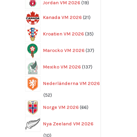
19
Jordan VM 2026
19
produkter
21
Kanada VM 2026
21
produkter
35
Kroatien VM 2026
35
produkter
37
Marocko VM 2026
37
produkter
137
Mexiko VM 2026
137
produkter
Nederländerna VM 2026
52
52
produkter
66
Norge VM 2026
66
produkter
Nya Zeeland VM 2026
10
10