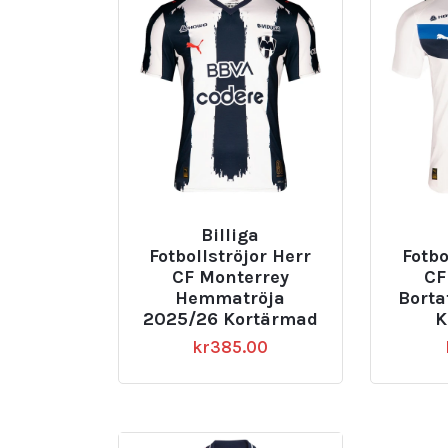
Billiga
Fotbollströjor Herr
Fotbo
CF Monterrey
CF
Hemmatröja
Borta
2025/26 Kortärmad
K
kr
385.00