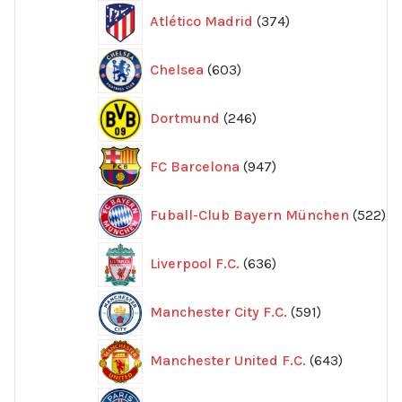
374
Atlético Madrid
374
produkter
603
Chelsea
603
produkter
246
Dortmund
246
produkter
947
FC Barcelona
947
produkter
52
Fuball-Club Bayern München
522
pr
636
Liverpool F.C.
636
produkter
591
Manchester City F.C.
591
produkter
643
Manchester United F.C.
643
produkte
605