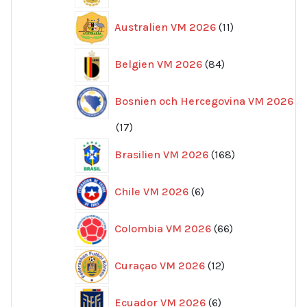
11
Australien VM 2026
11
produkter
84
Belgien VM 2026
84
produkter
Bosnien och Hercegovina VM 2026
17
17
produkter
168
Brasilien VM 2026
168
produkter
6
Chile VM 2026
6
produkter
66
Colombia VM 2026
66
produkter
12
Curaçao VM 2026
12
produkter
6
Ecuador VM 2026
6