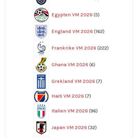
produkter
5
Egypten VM 2026
5
produkter
162
England VM 2026
162
produkter
222
Frankrike VM 2026
222
produkter
6
Ghana VM 2026
6
produkter
7
Grekland VM 2026
7
produkter
7
Haiti VM 2026
7
produkter
96
Italien VM 2026
96
produkter
32
Japan VM 2026
32
produkter