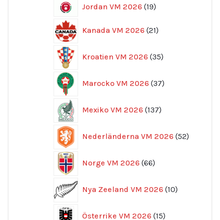
19
Jordan VM 2026
19
produkter
21
Kanada VM 2026
21
produkter
35
Kroatien VM 2026
35
produkter
37
Marocko VM 2026
37
produkter
137
Mexiko VM 2026
137
produkter
52
Nederländerna VM 2026
52
produkte
66
Norge VM 2026
66
produkter
10
Nya Zeeland VM 2026
10
produkter
15
Österrike VM 2026
15