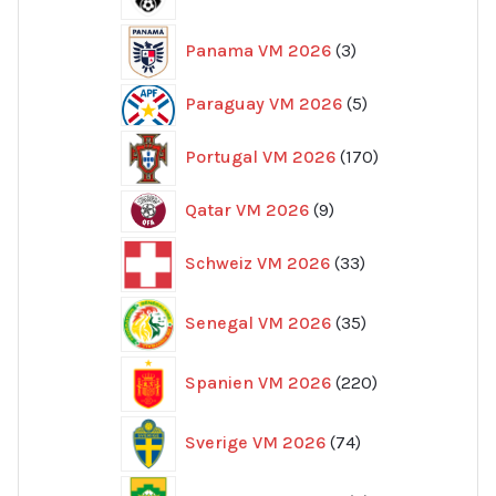
produkter
3
Panama VM 2026
3
produkter
5
Paraguay VM 2026
5
produkter
170
Portugal VM 2026
170
produkter
9
Qatar VM 2026
9
produkter
33
Schweiz VM 2026
33
produkter
35
Senegal VM 2026
35
produkter
220
Spanien VM 2026
220
produkter
74
Sverige VM 2026
74
produkter
8