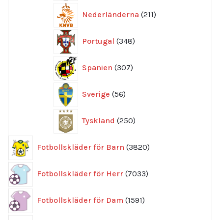
211
Nederländerna
211
produkter
348
Portugal
348
produkter
307
Spanien
307
produkter
56
Sverige
56
produkter
250
Tyskland
250
produkter
3820
Fotbollskläder för Barn
3820
produkter
7033
Fotbollskläder för Herr
7033
produkter
1591
Fotbollskläder för Dam
1591
produkter