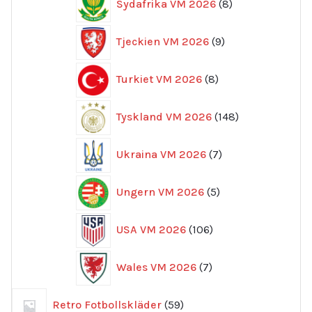
Sydafrika VM 2026
8
produkter
9
Tjeckien VM 2026
9
produkter
8
Turkiet VM 2026
8
produkter
148
Tyskland VM 2026
148
produkter
7
Ukraina VM 2026
7
produkter
5
Ungern VM 2026
5
produkter
106
USA VM 2026
106
produkter
7
Wales VM 2026
7
produkter
59
Retro Fotbollskläder
59