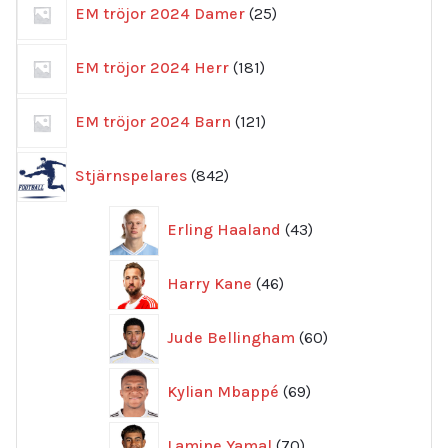
25
EM tröjor 2024 Damer
25
produkter
181
EM tröjor 2024 Herr
181
produkter
121
EM tröjor 2024 Barn
121
produkter
842
Stjärnspelares
842
produkter
43
Erling Haaland
43
produkter
46
Harry Kane
46
produkter
60
Jude Bellingham
60
produkter
69
Kylian Mbappé
69
produkter
70
Lamine Yamal
70