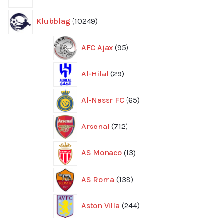
produkter
10249
Klubblag
10249
produkter
95
AFC Ajax
95
produkter
29
Al-Hilal
29
produkter
65
Al-Nassr FC
65
produkter
712
Arsenal
712
produkter
13
AS Monaco
13
produkter
138
AS Roma
138
produkter
244
Aston Villa
244
produkter