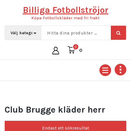
Hoppa
Billiga Fotbollströjor
till
innehåll
Köpa Fotbollskläder med fri frakt
0
0
Club Brugge kläder herr
Endast ett sökresultat