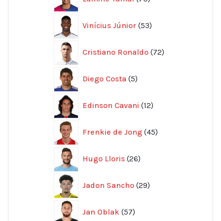
produkter
53
Vinícius Júnior
53
produkter
72
Cristiano Ronaldo
72
produkter
5
Diego Costa
5
produkter
12
Edinson Cavani
12
produkter
45
Frenkie de Jong
45
produkter
26
Hugo Lloris
26
produkter
29
Jadon Sancho
29
produkter
57
Jan Oblak
57
produkter