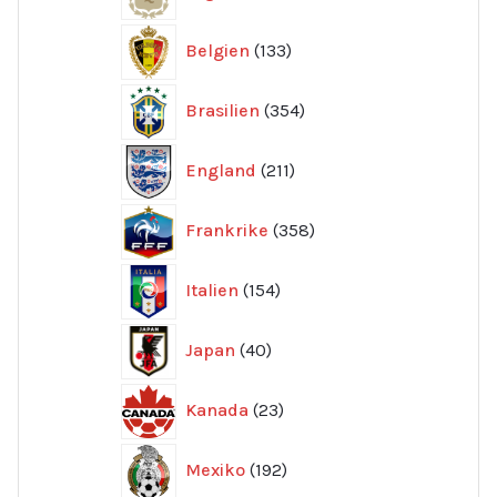
produkter
133
Belgien
133
produkter
354
Brasilien
354
produkter
211
England
211
produkter
358
Frankrike
358
produkter
154
Italien
154
produkter
40
Japan
40
produkter
23
Kanada
23
produkter
192
Mexiko
192
produkter