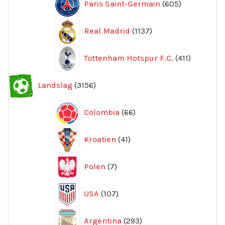
Paris Saint-Germain
605
produkter
1137
Real Madrid
1137
produkter
411
Tottenham Hotspur F.C.
411
produkter
3156
Landslag
3156
produkter
66
Colombia
66
produkter
41
Kroatien
41
produkter
7
Polen
7
produkter
107
USA
107
produkter
293
Argentina
293