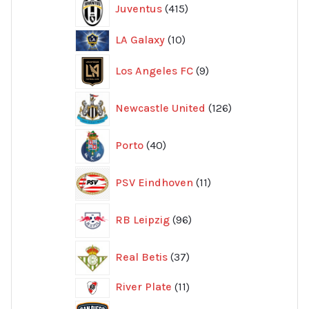
Juventus
415
produkter
10
LA Galaxy
10
produkter
9
Los Angeles FC
9
produkter
126
Newcastle United
126
produkter
40
Porto
40
produkter
11
PSV Eindhoven
11
produkter
96
RB Leipzig
96
produkter
37
Real Betis
37
produkter
11
River Plate
11
produkter
8