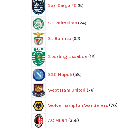
San Diego FC
8
produkter
24
SE Palmeiras
24
produkter
62
SL Benfica
62
produkter
12
Sporting Lissabon
12
produkter
58
SSC Napoli
58
produkter
76
West Ham United
76
produkter
70
Wolverhampton Wanderers
70
produ
356
AC Milan
356
produkter