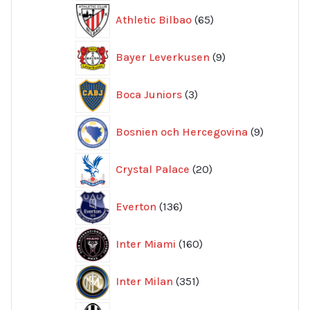
65
Athletic Bilbao
65
produkter
9
Bayer Leverkusen
9
produkter
3
Boca Juniors
3
produkter
9
Bosnien och Hercegovina
9
produkte
20
Crystal Palace
20
produkter
136
Everton
136
produkter
160
Inter Miami
160
produkter
351
Inter Milan
351
produkter
415