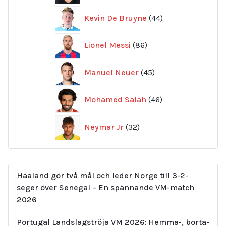
44
Kevin De Bruyne
44
produkter
86
Lionel Messi
86
produkter
45
Manuel Neuer
45
produkter
46
Mohamed Salah
46
produkter
32
Neymar Jr
32
produkter
Haaland gör två mål och leder Norge till 3-2-
seger över Senegal – En spännande VM-match
2026
Portugal Landslagströja VM 2026: Hemma-, borta-