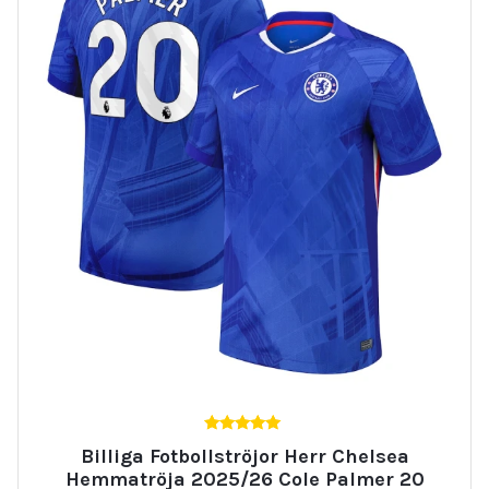
5.00
Billiga Fotbollströjor Herr Chelsea
av 5
Hemmatröja 2025/26 Cole Palmer 20