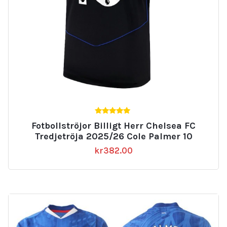
5.00
Fotbollströjor Billigt Herr Chelsea FC
av 5
Tredjetröja 2025/26 Cole Palmer 10
kr
382.00