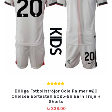
5.00
Billiga Fotbollströjor Cole Palmer #20
av 5
Chelsea Bortaställ 2025-26 Barn Tröja +
Shorts
kr
339.00