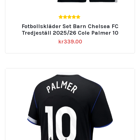
5.00
Fotbollskläder Set Barn Chelsea FC
av 5
Tredjeställ 2025/26 Cole Palmer 10
kr
339.00