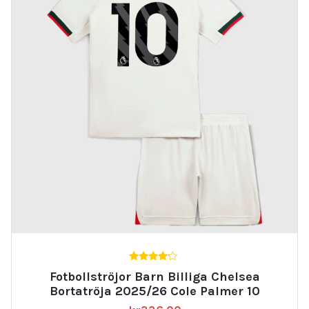
4.00
Fotbollströjor Barn Billiga Chelsea
av 5
Bortatröja 2025/26 Cole Palmer 10