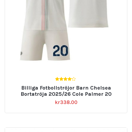
4.00
Billiga Fotbollströjor Barn Chelsea
av 5
Bortatröja 2025/26 Cole Palmer 20
kr
338.00