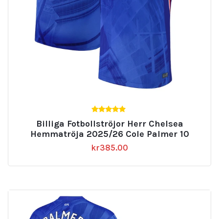
4.67
Billiga Fotbollströjor Herr Chelsea
av 5
Hemmatröja 2025/26 Cole Palmer 10
kr
385.00