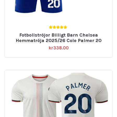
5.00
Fotbollströjor Billigt Barn Chelsea
av 5
Hemmatröja 2025/26 Cole Palmer 20
kr
338.00