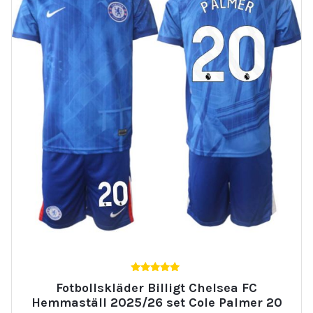
5.00
Fotbollskläder Billigt Chelsea FC
av 5
Hemmaställ 2025/26 set Cole Palmer 20