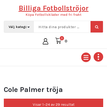
Hoppa
Billiga Fotbollströjor
till
innehåll
Köpa Fotbollskläder med fri frakt
0
0
Cole Palmer tröja
Sortera
Visar 1–24 av 29 resultat