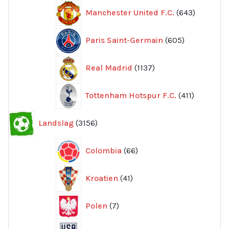
643
Manchester United F.C.
643
produkte
605
Paris Saint-Germain
605
produkter
1137
Real Madrid
1137
produkter
411
Tottenham Hotspur F.C.
411
produkter
3156
Landslag
3156
produkter
66
Colombia
66
produkter
41
Kroatien
41
produkter
7
Polen
7
produkter
107