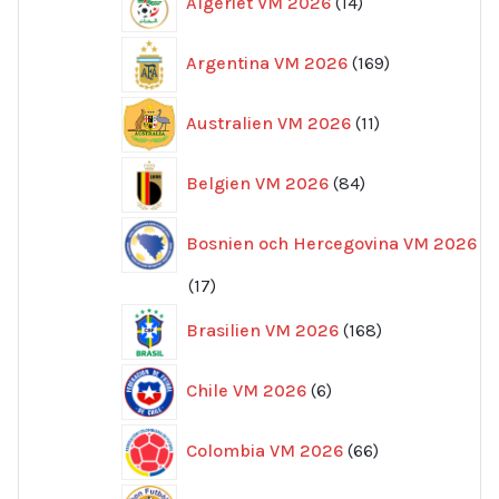
Algeriet VM 2026
14
produkter
169
Argentina VM 2026
169
produkter
11
Australien VM 2026
11
produkter
84
Belgien VM 2026
84
produkter
Bosnien och Hercegovina VM 2026
17
17
produkter
168
Brasilien VM 2026
168
produkter
6
Chile VM 2026
6
produkter
66
Colombia VM 2026
66
produkter
12