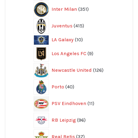
351
Inter Milan
351
produkter
415
Juventus
415
produkter
10
LA Galaxy
10
produkter
9
Los Angeles FC
9
produkter
126
Newcastle United
126
produkter
40
Porto
40
produkter
11
PSV Eindhoven
11
produkter
96
RB Leipzig
96
produkter
37
Real Betis
37