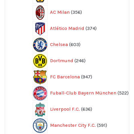
356
AC Milan
356
produkter
374
Atlético Madrid
374
produkter
603
Chelsea
603
produkter
246
Dortmund
246
produkter
947
FC Barcelona
947
produkter
52
Fuball-Club Bayern München
522
pr
636
Liverpool F.C.
636
produkter
591
Manchester City F.C.
591
produkter