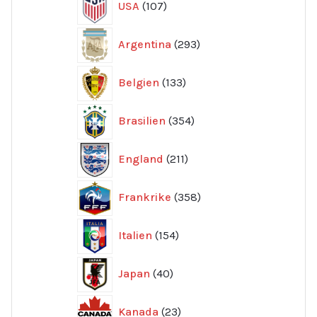
USA
107
produkter
293
Argentina
293
produkter
133
Belgien
133
produkter
354
Brasilien
354
produkter
211
England
211
produkter
358
Frankrike
358
produkter
154
Italien
154
produkter
40
Japan
40
produkter
23
Kanada
23