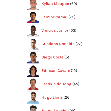
69
Kylian Mbappé
69
produkter
70
Lamine Yamal
70
produkter
53
Vinícius Júnior
53
produkter
72
Cristiano Ronaldo
72
produkter
5
Diego Costa
5
produkter
12
Edinson Cavani
12
produkter
45
Frenkie de Jong
45
produkter
26
Hugo Lloris
26
produkter
29
Jadon Sancho
29