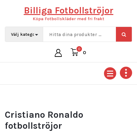
Hoppa
Billiga Fotbollströjor
till
innehåll
Köpa Fotbollskläder med fri frakt
0
0
Cristiano Ronaldo
fotbollströjor