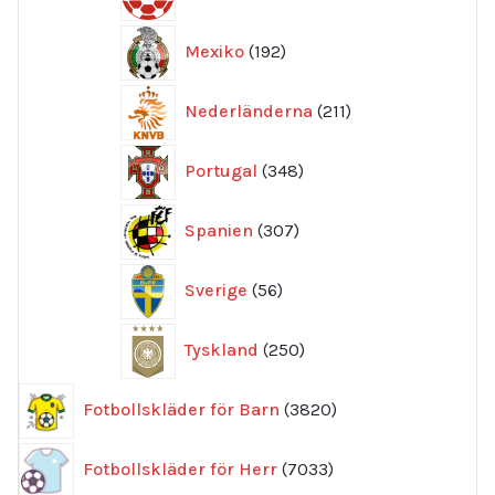
produkter
192
Mexiko
192
produkter
211
Nederländerna
211
produkter
348
Portugal
348
produkter
307
Spanien
307
produkter
56
Sverige
56
produkter
250
Tyskland
250
produkter
3820
Fotbollskläder för Barn
3820
produkter
7033
Fotbollskläder för Herr
7033
produkter