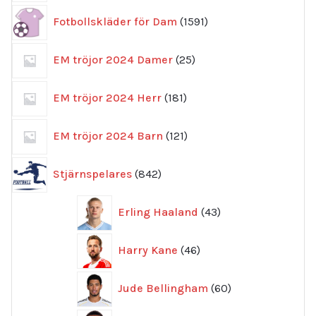
1591
Fotbollskläder för Dam
1591
produkter
25
EM tröjor 2024 Damer
25
produkter
181
EM tröjor 2024 Herr
181
produkter
121
EM tröjor 2024 Barn
121
produkter
842
Stjärnspelares
842
produkter
43
Erling Haaland
43
produkter
46
Harry Kane
46
produkter
60
Jude Bellingham
60
produkter