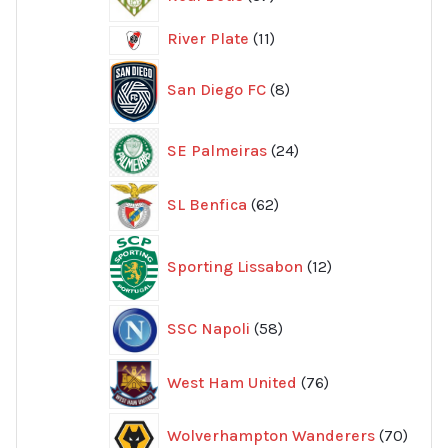
produkter
11
River Plate
11
produkter
8
San Diego FC
8
produkter
24
SE Palmeiras
24
produkter
62
SL Benfica
62
produkter
12
Sporting Lissabon
12
produkter
58
SSC Napoli
58
produkter
76
West Ham United
76
produkter
70
Wolverhampton Wanderers
70
produ