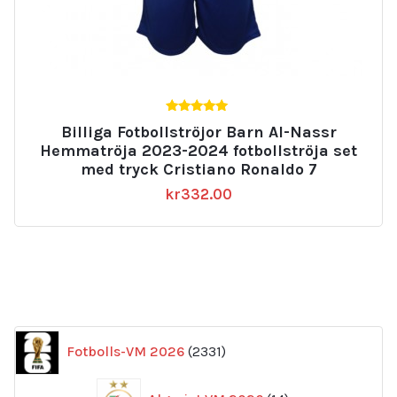
5.00
Billiga Fotbollströjor Barn Al-Nassr
av 5
Hemmatröja 2023-2024 fotbollströja set
med tryck Cristiano Ronaldo 7
kr
332.00
2331
Fotbolls-VM 2026
2331
produkter
14