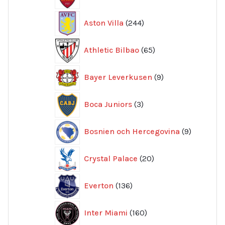
produkter
244
Aston Villa
244
produkter
65
Athletic Bilbao
65
produkter
9
Bayer Leverkusen
9
produkter
3
Boca Juniors
3
produkter
9
Bosnien och Hercegovina
9
produkte
20
Crystal Palace
20
produkter
136
Everton
136
produkter
160
Inter Miami
160
produkter