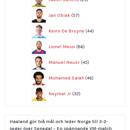
produkter
57
Jan Oblak
57
produkter
44
Kevin De Bruyne
44
produkter
86
Lionel Messi
86
produkter
45
Manuel Neuer
45
produkter
46
Mohamed Salah
46
produkter
32
Neymar Jr
32
produkter
Haaland gör två mål och leder Norge till 3-2-
seger över Senegal – En spännande VM-match