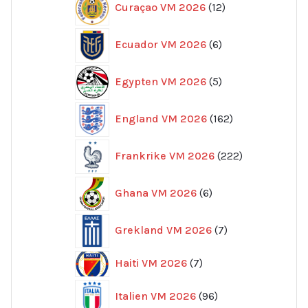
Curaçao VM 2026
12
produkter
6
Ecuador VM 2026
6
produkter
5
Egypten VM 2026
5
produkter
162
England VM 2026
162
produkter
222
Frankrike VM 2026
222
produkter
6
Ghana VM 2026
6
produkter
7
Grekland VM 2026
7
produkter
7
Haiti VM 2026
7
produkter
96
Italien VM 2026
96
produkter