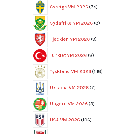
74
Sverige VM 2026
74
produkter
8
Sydafrika VM 2026
8
produkter
9
Tjeckien VM 2026
9
produkter
8
Turkiet VM 2026
8
produkter
148
Tyskland VM 2026
148
produkter
7
Ukraina VM 2026
7
produkter
5
Ungern VM 2026
5
produkter
106
USA VM 2026
106
produkter
7