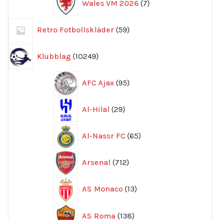
Wales VM 2026
7
produkter
59
Retro Fotbollskläder
59
produkter
10249
Klubblag
10249
produkter
95
AFC Ajax
95
produkter
29
Al-Hilal
29
produkter
65
Al-Nassr FC
65
produkter
712
Arsenal
712
produkter
13
AS Monaco
13
produkter
138
AS Roma
138