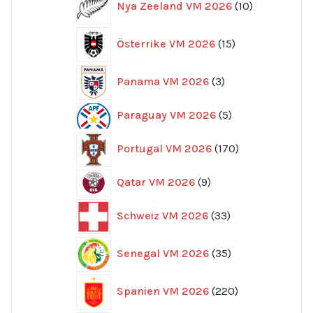
Nya Zeeland VM 2026
10
produkter
15
Österrike VM 2026
15
produkter
3
Panama VM 2026
3
produkter
5
Paraguay VM 2026
5
produkter
170
Portugal VM 2026
170
produkter
9
Qatar VM 2026
9
produkter
33
Schweiz VM 2026
33
produkter
35
Senegal VM 2026
35
produkter
220
Spanien VM 2026
220
produkter