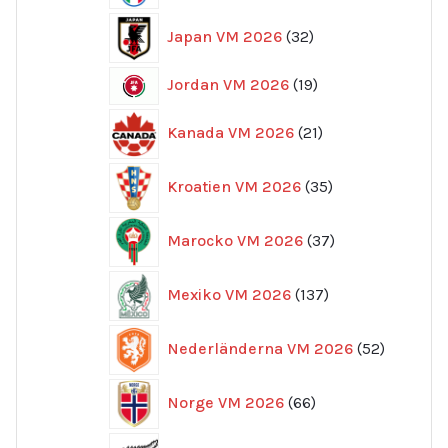
32
Japan VM 2026
32
produkter
19
Jordan VM 2026
19
produkter
21
Kanada VM 2026
21
produkter
35
Kroatien VM 2026
35
produkter
37
Marocko VM 2026
37
produkter
137
Mexiko VM 2026
137
produkter
52
Nederländerna VM 2026
52
produkte
66
Norge VM 2026
66
produkter
10