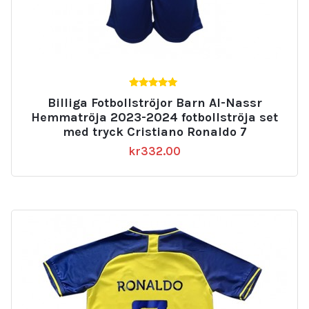
5.00
Billiga Fotbollströjor Barn Al-Nassr
av 5
Hemmatröja 2023-2024 fotbollströja set
med tryck Cristiano Ronaldo 7
kr
332.00