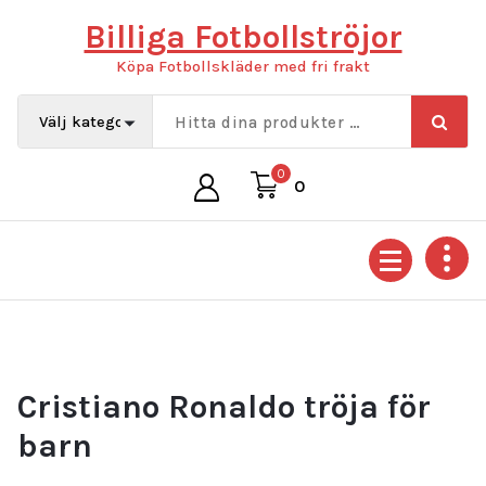
Hoppa
Billiga Fotbollströjor
till
innehåll
Köpa Fotbollskläder med fri frakt
0
0
Cristiano Ronaldo tröja för
barn