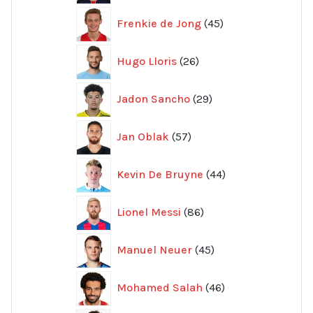
45
Frenkie de Jong
45
produkter
26
Hugo Lloris
26
produkter
29
Jadon Sancho
29
produkter
57
Jan Oblak
57
produkter
44
Kevin De Bruyne
44
produkter
86
Lionel Messi
86
produkter
45
Manuel Neuer
45
produkter
46
Mohamed Salah
46
produkter