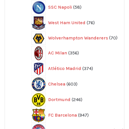
58
SSC Napoli
58
produkter
76
West Ham United
76
produkter
70
Wolverhampton Wanderers
70
produ
356
AC Milan
356
produkter
374
Atlético Madrid
374
produkter
603
Chelsea
603
produkter
246
Dortmund
246
produkter
947
FC Barcelona
947
produkter
52