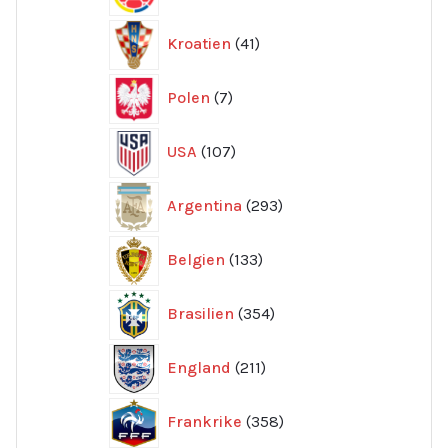
produkter
41
Kroatien
41
produkter
7
Polen
7
produkter
107
USA
107
produkter
293
Argentina
293
produkter
133
Belgien
133
produkter
354
Brasilien
354
produkter
211
England
211
produkter
358
Frankrike
358
produkter