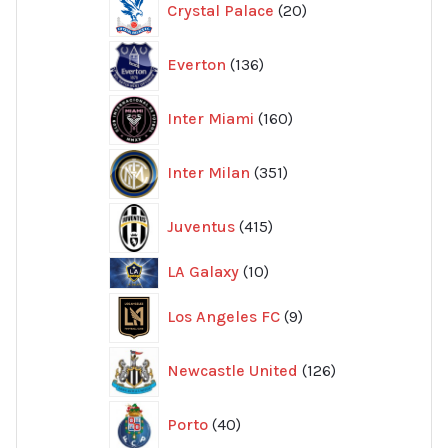
Crystal Palace
20
produkter
136
Everton
136
produkter
160
Inter Miami
160
produkter
351
Inter Milan
351
produkter
415
Juventus
415
produkter
10
LA Galaxy
10
produkter
9
Los Angeles FC
9
produkter
126
Newcastle United
126
produkter
40
Porto
40
produkter