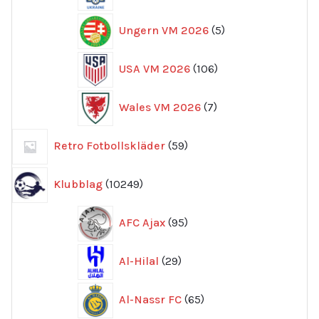
5
Ungern VM 2026
5
produkter
106
USA VM 2026
106
produkter
7
Wales VM 2026
7
produkter
59
Retro Fotbollskläder
59
produkter
10249
Klubblag
10249
produkter
95
AFC Ajax
95
produkter
29
Al-Hilal
29
produkter
65
Al-Nassr FC
65
produkter