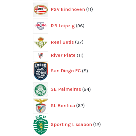
11
PSV Eindhoven
11
produkter
96
RB Leipzig
96
produkter
37
Real Betis
37
produkter
11
River Plate
11
produkter
8
San Diego FC
8
produkter
24
SE Palmeiras
24
produkter
62
SL Benfica
62
produkter
12
Sporting Lissabon
12
produkter