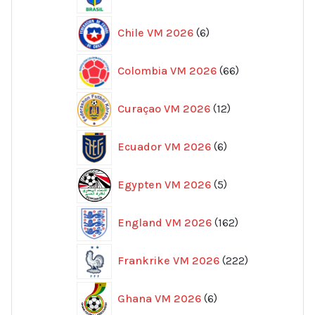
produkter
6
Chile VM 2026
6
produkter
66
Colombia VM 2026
66
produkter
12
Curaçao VM 2026
12
produkter
6
Ecuador VM 2026
6
produkter
5
Egypten VM 2026
5
produkter
162
England VM 2026
162
produkter
222
Frankrike VM 2026
222
produkter
6
Ghana VM 2026
6
produkter