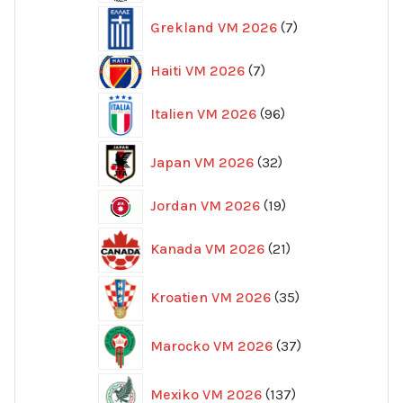
7
Grekland VM 2026
7
produkter
7
Haiti VM 2026
7
produkter
96
Italien VM 2026
96
produkter
32
Japan VM 2026
32
produkter
19
Jordan VM 2026
19
produkter
21
Kanada VM 2026
21
produkter
35
Kroatien VM 2026
35
produkter
37
Marocko VM 2026
37
produkter
137
Mexiko VM 2026
137