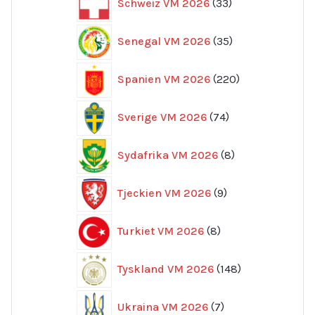
Schweiz VM 2026
33
produkter
35
Senegal VM 2026
35
produkter
220
Spanien VM 2026
220
produkter
74
Sverige VM 2026
74
produkter
8
Sydafrika VM 2026
8
produkter
9
Tjeckien VM 2026
9
produkter
8
Turkiet VM 2026
8
produkter
148
Tyskland VM 2026
148
produkter
7
Ukraina VM 2026
7
produkter