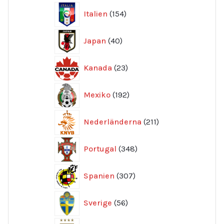
154
Italien
154
produkter
40
Japan
40
produkter
23
Kanada
23
produkter
192
Mexiko
192
produkter
211
Nederländerna
211
produkter
348
Portugal
348
produkter
307
Spanien
307
produkter
56
Sverige
56
produkter
250