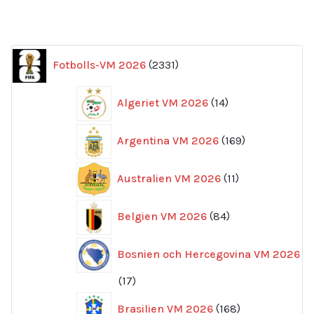
2331
Fotbolls-VM 2026
2331
produkter
14
Algeriet VM 2026
14
produkter
169
Argentina VM 2026
169
produkter
11
Australien VM 2026
11
produkter
84
Belgien VM 2026
84
produkter
Bosnien och Hercegovina VM 2026
17
17
produkter
168
Brasilien VM 2026
168