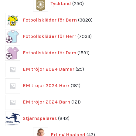
Tyskland
250
produkter
3820
Fotbollskläder för Barn
3820
produkter
7033
Fotbollskläder för Herr
7033
produkter
1591
Fotbollskläder för Dam
1591
produkter
25
EM tröjor 2024 Damer
25
produkter
181
EM tröjor 2024 Herr
181
produkter
121
EM tröjor 2024 Barn
121
produkter
842
Stjärnspelares
842
produkter
43
Erling Haaland
43