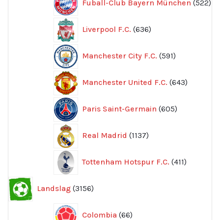
Fuball-Club Bayern München
522
pr
636
Liverpool F.C.
636
produkter
591
Manchester City F.C.
591
produkter
643
Manchester United F.C.
643
produkte
605
Paris Saint-Germain
605
produkter
1137
Real Madrid
1137
produkter
411
Tottenham Hotspur F.C.
411
produkter
3156
Landslag
3156
produkter
66
Colombia
66