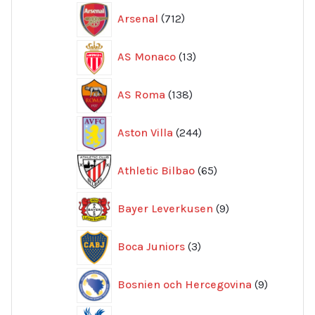
712
Arsenal
712
produkter
13
AS Monaco
13
produkter
138
AS Roma
138
produkter
244
Aston Villa
244
produkter
65
Athletic Bilbao
65
produkter
9
Bayer Leverkusen
9
produkter
3
Boca Juniors
3
produkter
9
Bosnien och Hercegovina
9
produkte
20