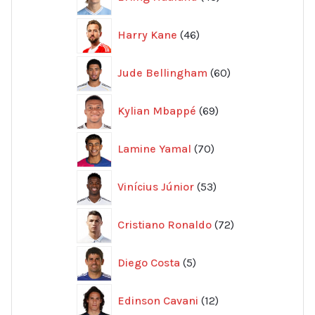
produkter
46
Harry Kane
46
produkter
60
Jude Bellingham
60
produkter
69
Kylian Mbappé
69
produkter
70
Lamine Yamal
70
produkter
53
Vinícius Júnior
53
produkter
72
Cristiano Ronaldo
72
produkter
5
Diego Costa
5
produkter
12
Edinson Cavani
12
produkter