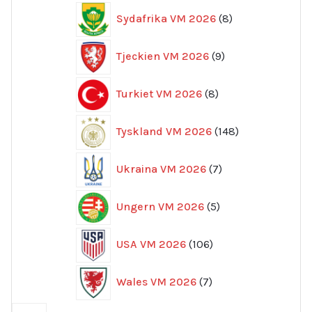
8
Sydafrika VM 2026
8
produkter
9
Tjeckien VM 2026
9
produkter
8
Turkiet VM 2026
8
produkter
148
Tyskland VM 2026
148
produkter
7
Ukraina VM 2026
7
produkter
5
Ungern VM 2026
5
produkter
106
USA VM 2026
106
produkter
7
Wales VM 2026
7
produkter
59