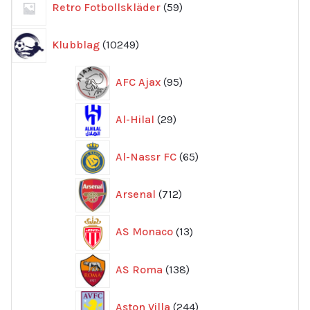
Retro Fotbollskläder
59
produkter
10249
Klubblag
10249
produkter
95
AFC Ajax
95
produkter
29
Al-Hilal
29
produkter
65
Al-Nassr FC
65
produkter
712
Arsenal
712
produkter
13
AS Monaco
13
produkter
138
AS Roma
138
produkter
244
Aston Villa
244