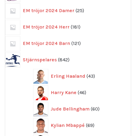
25
EM tröjor 2024 Damer
25
produkter
181
EM tröjor 2024 Herr
181
produkter
121
EM tröjor 2024 Barn
121
produkter
842
Stjärnspelares
842
produkter
43
Erling Haaland
43
produkter
46
Harry Kane
46
produkter
60
Jude Bellingham
60
produkter
69
Kylian Mbappé
69
produkter