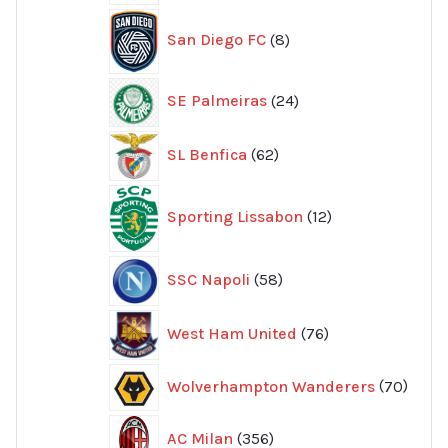
produkter
8
San Diego FC
8
produkter
24
SE Palmeiras
24
produkter
62
SL Benfica
62
produkter
12
Sporting Lissabon
12
produkter
58
SSC Napoli
58
produkter
76
West Ham United
76
produkter
70
Wolverhampton Wanderers
70
produ
356
AC Milan
356