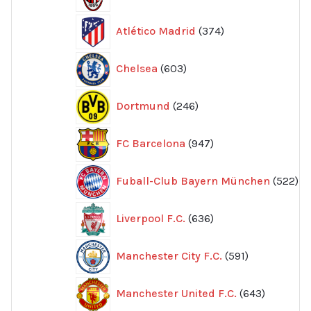
produkter
374
Atlético Madrid
374
produkter
603
Chelsea
603
produkter
246
Dortmund
246
produkter
947
FC Barcelona
947
produkter
52
Fuball-Club Bayern München
522
pr
636
Liverpool F.C.
636
produkter
591
Manchester City F.C.
591
produkter
643
Manchester United F.C.
643
produkte