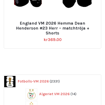
England VM 2026 Hemma Dean
Henderson #23 Herr – matchtröja +
Shorts
kr
369.00
2331
Fotbolls-VM 2026
2331
produkter
14
Algeriet VM 2026
14
produkter
169