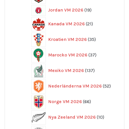
19
Jordan VM 2026
19
produkter
21
Kanada VM 2026
21
produkter
35
Kroatien VM 2026
35
produkter
37
Marocko VM 2026
37
produkter
137
Mexiko VM 2026
137
produkter
52
Nederländerna VM 2026
52
produkte
66
Norge VM 2026
66
produkter
10
Nya Zeeland VM 2026
10
produkter
15