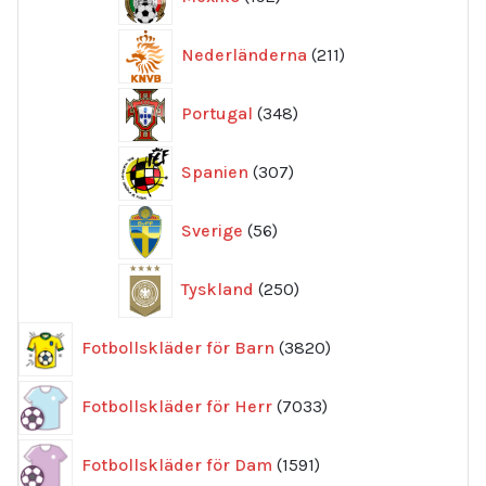
produkter
211
Nederländerna
211
produkter
348
Portugal
348
produkter
307
Spanien
307
produkter
56
Sverige
56
produkter
250
Tyskland
250
produkter
3820
Fotbollskläder för Barn
3820
produkter
7033
Fotbollskläder för Herr
7033
produkter
1591
Fotbollskläder för Dam
1591
produkter