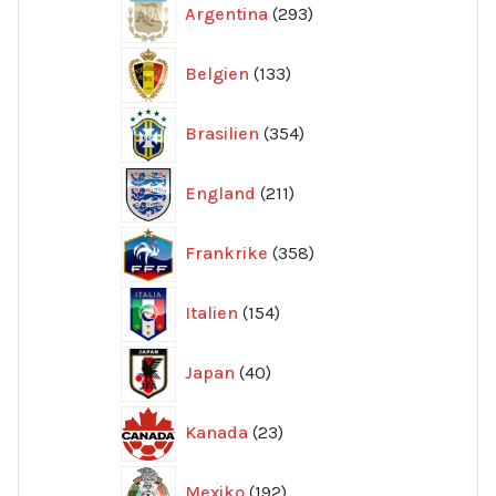
Argentina
293
produkter
133
Belgien
133
produkter
354
Brasilien
354
produkter
211
England
211
produkter
358
Frankrike
358
produkter
154
Italien
154
produkter
40
Japan
40
produkter
23
Kanada
23
produkter
192
Mexiko
192