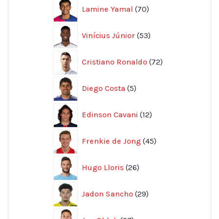
70
Lamine Yamal
70
produkter
53
Vinícius Júnior
53
produkter
72
Cristiano Ronaldo
72
produkter
5
Diego Costa
5
produkter
12
Edinson Cavani
12
produkter
45
Frenkie de Jong
45
produkter
26
Hugo Lloris
26
produkter
29
Jadon Sancho
29
produkter
57