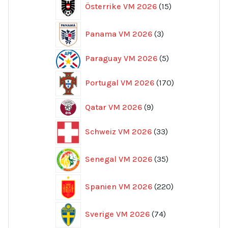
Österrike VM 2026
15
produkter
3
Panama VM 2026
3
produkter
5
Paraguay VM 2026
5
produkter
170
Portugal VM 2026
170
produkter
9
Qatar VM 2026
9
produkter
33
Schweiz VM 2026
33
produkter
35
Senegal VM 2026
35
produkter
220
Spanien VM 2026
220
produkter
74
Sverige VM 2026
74
produkter