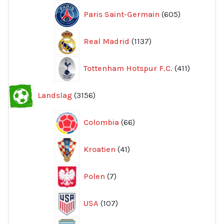
605
Paris Saint-Germain
605
produkter
1137
Real Madrid
1137
produkter
411
Tottenham Hotspur F.C.
411
produkter
3156
Landslag
3156
produkter
66
Colombia
66
produkter
41
Kroatien
41
produkter
7
Polen
7
produkter
107
USA
107
produkter
293