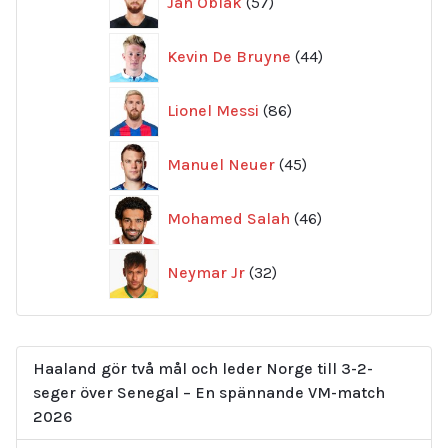
Jan Oblak
57
produkter
44
Kevin De Bruyne
44
produkter
86
Lionel Messi
86
produkter
45
Manuel Neuer
45
produkter
46
Mohamed Salah
46
produkter
32
Neymar Jr
32
produkter
Haaland gör två mål och leder Norge till 3-2-
seger över Senegal – En spännande VM-match
2026