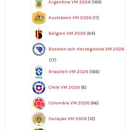
Argentina VM 2026
169
produkter
11
Australien VM 2026
11
produkter
84
Belgien VM 2026
84
produkter
Bosnien och Hercegovina VM 2026
17
17
produkter
168
Brasilien VM 2026
168
produkter
6
Chile VM 2026
6
produkter
66
Colombia VM 2026
66
produkter
12
Curaçao VM 2026
12
produkter