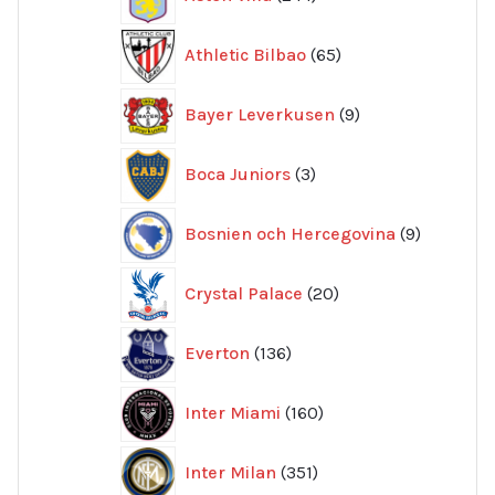
produkter
65
Athletic Bilbao
65
produkter
9
Bayer Leverkusen
9
produkter
3
Boca Juniors
3
produkter
9
Bosnien och Hercegovina
9
produkte
20
Crystal Palace
20
produkter
136
Everton
136
produkter
160
Inter Miami
160
produkter
351
Inter Milan
351
produkter