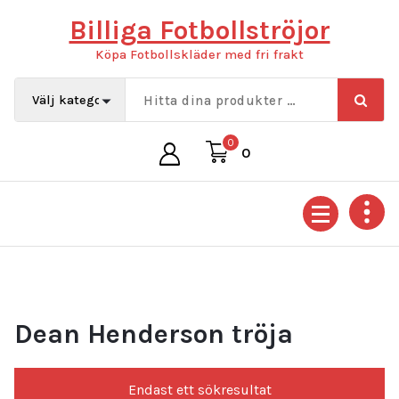
Hoppa
Billiga Fotbollströjor
till
innehåll
Köpa Fotbollskläder med fri frakt
0
0
Dean Henderson tröja
Endast ett sökresultat