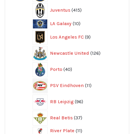
415
Juventus
415
produkter
10
LA Galaxy
10
produkter
9
Los Angeles FC
9
produkter
126
Newcastle United
126
produkter
40
Porto
40
produkter
11
PSV Eindhoven
11
produkter
96
RB Leipzig
96
produkter
37
Real Betis
37
produkter
11
River Plate
11