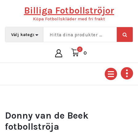
Hoppa
Billiga Fotbollströjor
till
innehåll
Köpa Fotbollskläder med fri frakt
0
0
Donny van de Beek
fotbollströja