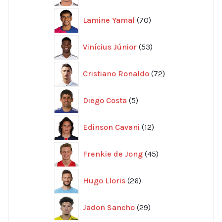
70
Lamine Yamal
70
produkter
53
Vinícius Júnior
53
produkter
72
Cristiano Ronaldo
72
produkter
5
Diego Costa
5
produkter
12
Edinson Cavani
12
produkter
45
Frenkie de Jong
45
produkter
26
Hugo Lloris
26
produkter
29
Jadon Sancho
29
produkter