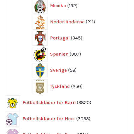
192
Mexiko
192
produkter
211
Nederländerna
211
produkter
348
Portugal
348
produkter
307
Spanien
307
produkter
56
Sverige
56
produkter
250
Tyskland
250
produkter
3820
Fotbollskläder för Barn
3820
produkter
7033
Fotbollskläder för Herr
7033
produkter
1591