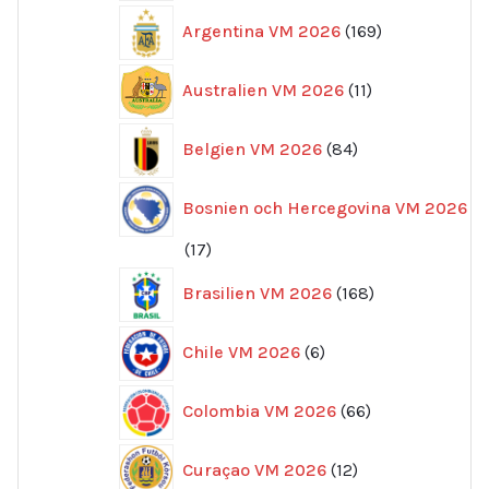
169
Argentina VM 2026
169
produkter
11
Australien VM 2026
11
produkter
84
Belgien VM 2026
84
produkter
Bosnien och Hercegovina VM 2026
17
17
produkter
168
Brasilien VM 2026
168
produkter
6
Chile VM 2026
6
produkter
66
Colombia VM 2026
66
produkter
12
Curaçao VM 2026
12
produkter