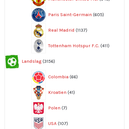
produkte
605
Paris Saint-Germain
605
produkter
1137
Real Madrid
1137
produkter
411
Tottenham Hotspur F.C.
411
produkter
3156
Landslag
3156
produkter
66
Colombia
66
produkter
41
Kroatien
41
produkter
7
Polen
7
produkter
107
USA
107
produkter