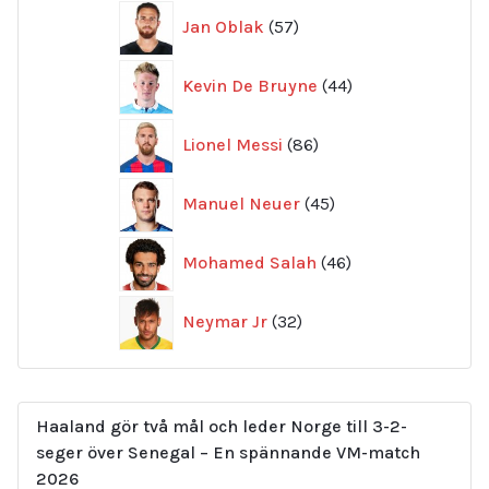
57
Jan Oblak
57
produkter
44
Kevin De Bruyne
44
produkter
86
Lionel Messi
86
produkter
45
Manuel Neuer
45
produkter
46
Mohamed Salah
46
produkter
32
Neymar Jr
32
produkter
Haaland gör två mål och leder Norge till 3-2-
seger över Senegal – En spännande VM-match
2026