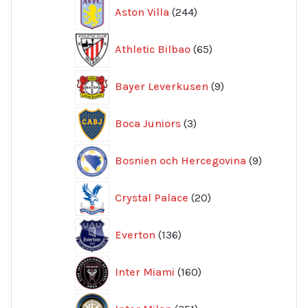
244
Aston Villa
244
produkter
65
Athletic Bilbao
65
produkter
9
Bayer Leverkusen
9
produkter
3
Boca Juniors
3
produkter
9
Bosnien och Hercegovina
9
produkte
20
Crystal Palace
20
produkter
136
Everton
136
produkter
160
Inter Miami
160
produkter
351