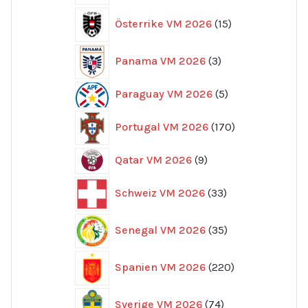
15
Österrike VM 2026
15
produkter
3
Panama VM 2026
3
produkter
5
Paraguay VM 2026
5
produkter
170
Portugal VM 2026
170
produkter
9
Qatar VM 2026
9
produkter
33
Schweiz VM 2026
33
produkter
35
Senegal VM 2026
35
produkter
220
Spanien VM 2026
220
produkter
74
Sverige VM 2026
74