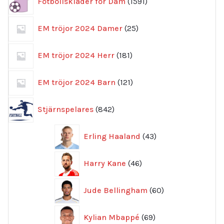
Fotbollskläder för Dam
1591
produkter
25
EM tröjor 2024 Damer
25
produkter
181
EM tröjor 2024 Herr
181
produkter
121
EM tröjor 2024 Barn
121
produkter
842
Stjärnspelares
842
produkter
43
Erling Haaland
43
produkter
46
Harry Kane
46
produkter
60
Jude Bellingham
60
produkter
69
Kylian Mbappé
69
produkter