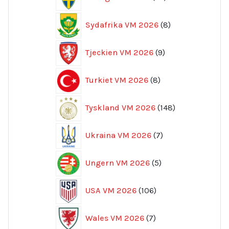
produkter
8
Sydafrika VM 2026
8
produkter
9
Tjeckien VM 2026
9
produkter
8
Turkiet VM 2026
8
produkter
148
Tyskland VM 2026
148
produkter
7
Ukraina VM 2026
7
produkter
5
Ungern VM 2026
5
produkter
106
USA VM 2026
106
produkter
7
Wales VM 2026
7
produkter