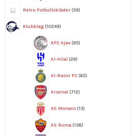
59
Retro Fotbollskläder
59
produkter
10249
Klubblag
10249
produkter
95
AFC Ajax
95
produkter
29
Al-Hilal
29
produkter
65
Al-Nassr FC
65
produkter
712
Arsenal
712
produkter
13
AS Monaco
13
produkter
138
AS Roma
138
produkter