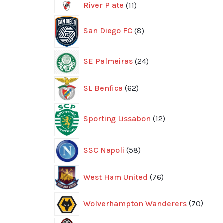
11
River Plate
11
produkter
8
San Diego FC
8
produkter
24
SE Palmeiras
24
produkter
62
SL Benfica
62
produkter
12
Sporting Lissabon
12
produkter
58
SSC Napoli
58
produkter
76
West Ham United
76
produkter
70
Wolverhampton Wanderers
70
produ
356