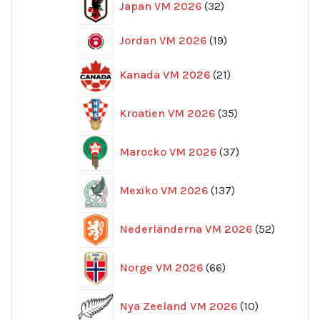
Japan VM 2026
32
produkter
19
Jordan VM 2026
19
produkter
21
Kanada VM 2026
21
produkter
35
Kroatien VM 2026
35
produkter
37
Marocko VM 2026
37
produkter
137
Mexiko VM 2026
137
produkter
52
Nederländerna VM 2026
52
produkte
66
Norge VM 2026
66
produkter
10
Nya Zeeland VM 2026
10
produkter