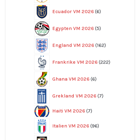
6
Ecuador VM 2026
6
produkter
5
Egypten VM 2026
5
produkter
162
England VM 2026
162
produkter
222
Frankrike VM 2026
222
produkter
6
Ghana VM 2026
6
produkter
7
Grekland VM 2026
7
produkter
7
Haiti VM 2026
7
produkter
96
Italien VM 2026
96
produkter
32