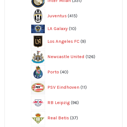
Inter Milan
351
produkter
415
Juventus
415
produkter
10
LA Galaxy
10
produkter
9
Los Angeles FC
9
produkter
126
Newcastle United
126
produkter
40
Porto
40
produkter
11
PSV Eindhoven
11
produkter
96
RB Leipzig
96
produkter
37
Real Betis
37
produkter