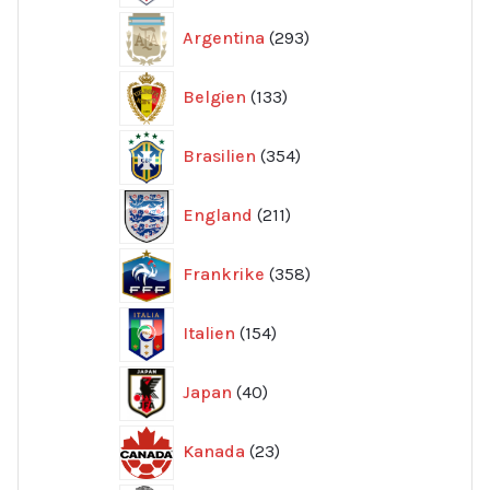
293
Argentina
293
produkter
133
Belgien
133
produkter
354
Brasilien
354
produkter
211
England
211
produkter
358
Frankrike
358
produkter
154
Italien
154
produkter
40
Japan
40
produkter
23
Kanada
23
produkter