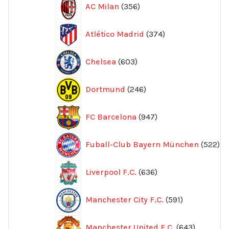
AC Milan
356
produkter
374
Atlético Madrid
374
produkter
603
Chelsea
603
produkter
246
Dortmund
246
produkter
947
FC Barcelona
947
produkter
52
Fuball-Club Bayern München
522
pr
636
Liverpool F.C.
636
produkter
591
Manchester City F.C.
591
produkter
643
Manchester United F.C.
643