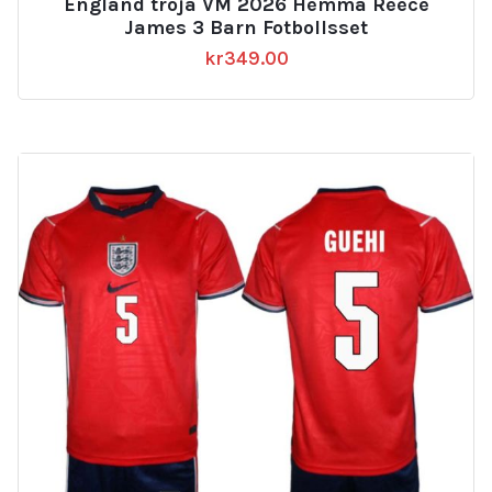
England tröja VM 2026 Hemma Reece
James 3 Barn Fotbollsset
kr
349.00