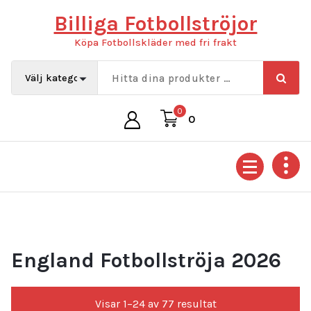
Hoppa
Billiga Fotbollströjor
till
innehåll
Köpa Fotbollskläder med fri frakt
0
0
England Fotbollströja 2026
Sortera
Visar 1–24 av 77 resultat