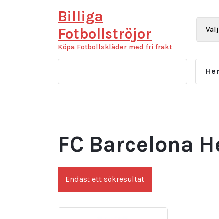
Hoppa
Billiga
till
innehåll
Fotbollströjor
Köpa Fotbollskläder med fri frakt
He
FC Barcelona 
Endast ett sökresultat