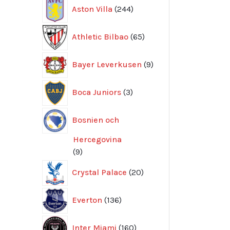
244
Aston Villa
244
produkter
65
Athletic Bilbao
65
produkter
9
Bayer Leverkusen
9
produkter
3
Boca Juniors
3
produkter
Bosnien och
Hercegovina
9
9
produkter
20
Crystal Palace
20
produkter
136
Everton
136
produkter
160
Inter Miami
160