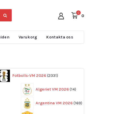
0
0
uiden
Varukorg
Kontakta oss
2331
Fotbolls-VM 2026
2331
produkter
14
Algeriet VM 2026
14
produkter
169
Argentina VM 2026
169
produkter
11