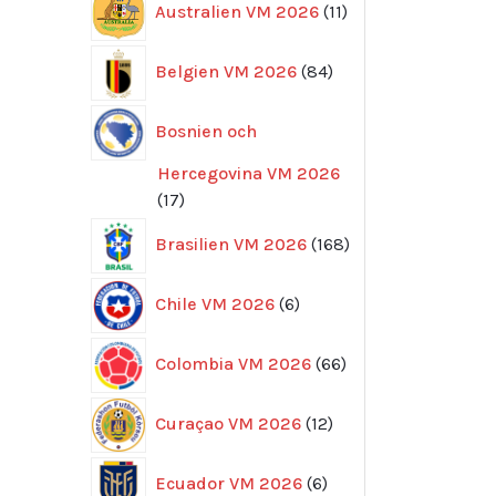
Australien VM 2026
11
produkter
84
Belgien VM 2026
84
produkter
Bosnien och
Hercegovina VM 2026
17
17
produkter
168
Brasilien VM 2026
168
produkter
6
Chile VM 2026
6
produkter
66
Colombia VM 2026
66
produkter
12
Curaçao VM 2026
12
produkter
6
Ecuador VM 2026
6
produkter