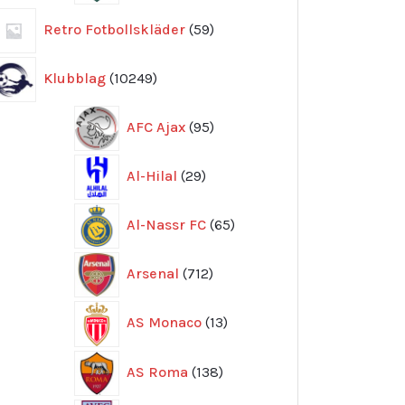
59
Retro Fotbollskläder
59
produkter
10249
Klubblag
10249
produkter
95
AFC Ajax
95
produkter
29
Al-Hilal
29
produkter
65
Al-Nassr FC
65
produkter
712
Arsenal
712
produkter
13
AS Monaco
13
produkter
138
AS Roma
138
produkter