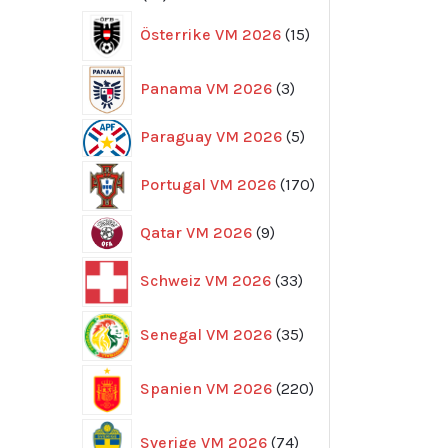
produkter
15
Österrike VM 2026
15
produkter
3
Panama VM 2026
3
produkter
5
Paraguay VM 2026
5
produkter
170
Portugal VM 2026
170
produkter
9
Qatar VM 2026
9
produkter
33
Schweiz VM 2026
33
produkter
35
Senegal VM 2026
35
produkter
220
Spanien VM 2026
220
produkter
74
Sverige VM 2026
74