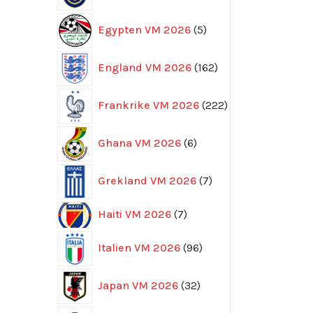
5
Egypten VM 2026
5
produkter
162
England VM 2026
162
produkter
222
Frankrike VM 2026
222
produkter
6
Ghana VM 2026
6
produkter
7
Grekland VM 2026
7
produkter
7
Haiti VM 2026
7
produkter
96
Italien VM 2026
96
produkter
32
Japan VM 2026
32
produkter