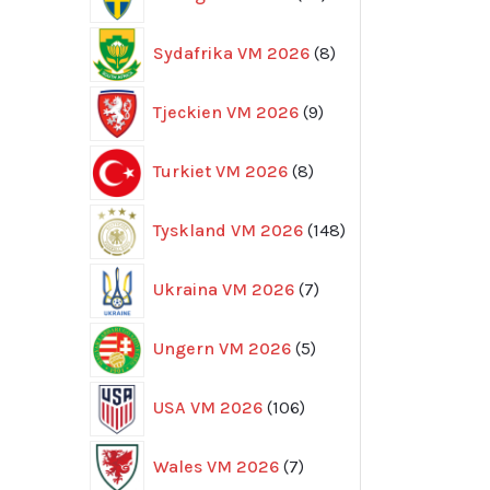
produkter
8
Sydafrika VM 2026
8
produkter
9
Tjeckien VM 2026
9
produkter
8
Turkiet VM 2026
8
produkter
148
Tyskland VM 2026
148
produkter
7
Ukraina VM 2026
7
produkter
5
Ungern VM 2026
5
produkter
106
USA VM 2026
106
produkter
7
Wales VM 2026
7
produkter