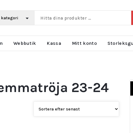
m
Webbutik
Kassa
Mitt konto
Storleksg
Hemmatröja 23-24