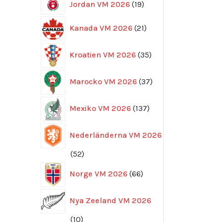
19
Jordan VM 2026
19
produkter
21
Kanada VM 2026
21
produkter
35
Kroatien VM 2026
35
produkter
37
Marocko VM 2026
37
produkter
137
Mexiko VM 2026
137
produkter
Nederländerna VM 2026
52
52
produkter
66
Norge VM 2026
66
produkter
Nya Zeeland VM 2026
10
10