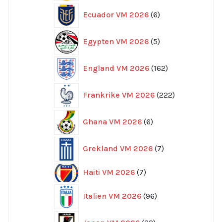
6
Ecuador VM 2026
6
produkter
5
Egypten VM 2026
5
produkter
162
England VM 2026
162
produkter
222
Frankrike VM 2026
222
produkter
6
Ghana VM 2026
6
produkter
7
Grekland VM 2026
7
produkter
7
Haiti VM 2026
7
produkter
96
Italien VM 2026
96
produkter
32