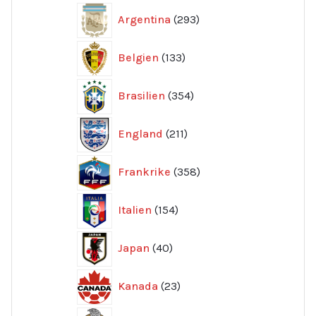
293
Argentina
293
produkter
133
Belgien
133
produkter
354
Brasilien
354
produkter
211
England
211
produkter
358
Frankrike
358
produkter
154
Italien
154
produkter
40
Japan
40
produkter
23
Kanada
23
produkter
192