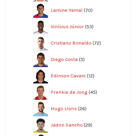
70
Lamine Yamal
70
produkter
53
Vinícius Júnior
53
produkter
72
Cristiano Ronaldo
72
produkter
5
Diego Costa
5
produkter
12
Edinson Cavani
12
produkter
45
Frenkie de Jong
45
produkter
26
Hugo Lloris
26
produkter
29
Jadon Sancho
29
produkter