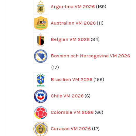
169
Argentina VM 2026
169
produkter
11
Australien VM 2026
11
produkter
84
Belgien VM 2026
84
produkter
Bosnien och Hercegovina VM 2026
17
17
produkter
168
Brasilien VM 2026
168
produkter
6
Chile VM 2026
6
produkter
66
Colombia VM 2026
66
produkter
12
Curaçao VM 2026
12
produkter