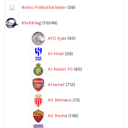
59
Retro Fotbollskläder
59
produkter
10249
Klubblag
10249
produkter
95
AFC Ajax
95
produkter
29
Al-Hilal
29
produkter
65
Al-Nassr FC
65
produkter
712
Arsenal
712
produkter
13
AS Monaco
13
produkter
138
AS Roma
138
produkter
244