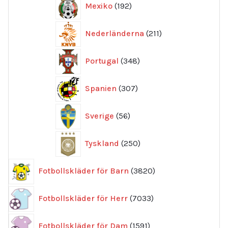
Mexiko
192
produkter
211
Nederländerna
211
produkter
348
Portugal
348
produkter
307
Spanien
307
produkter
56
Sverige
56
produkter
250
Tyskland
250
produkter
3820
Fotbollskläder för Barn
3820
produkter
7033
Fotbollskläder för Herr
7033
produkter
1591
Fotbollskläder för Dam
1591