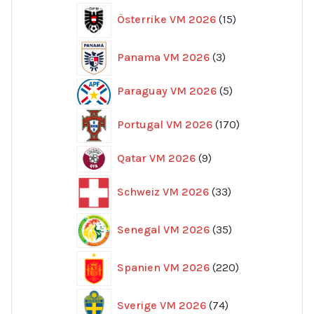
15
Österrike VM 2026
15
produkter
3
Panama VM 2026
3
produkter
5
Paraguay VM 2026
5
produkter
170
Portugal VM 2026
170
produkter
9
Qatar VM 2026
9
produkter
33
Schweiz VM 2026
33
produkter
35
Senegal VM 2026
35
produkter
220
Spanien VM 2026
220
produkter
74
Sverige VM 2026
74
produkter