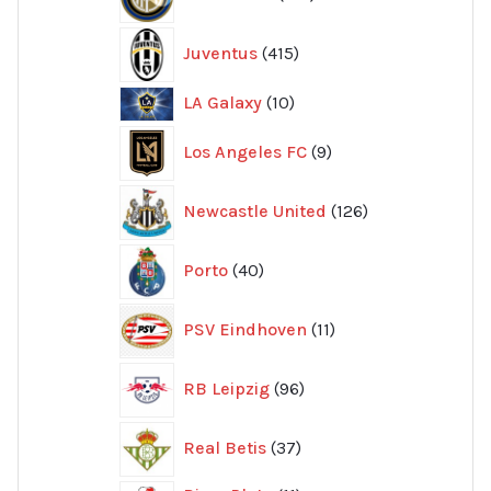
produkter
415
Juventus
415
produkter
10
LA Galaxy
10
produkter
9
Los Angeles FC
9
produkter
126
Newcastle United
126
produkter
40
Porto
40
produkter
11
PSV Eindhoven
11
produkter
96
RB Leipzig
96
produkter
37
Real Betis
37
produkter