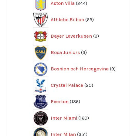
Aston Villa
244
produkter
65
Athletic Bilbao
65
produkter
9
Bayer Leverkusen
9
produkter
3
Boca Juniors
3
produkter
9
Bosnien och Hercegovina
9
produkte
20
Crystal Palace
20
produkter
136
Everton
136
produkter
160
Inter Miami
160
produkter
351
Inter Milan
351