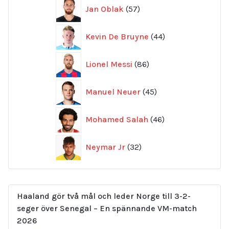
57
Jan Oblak
57
produkter
44
Kevin De Bruyne
44
produkter
86
Lionel Messi
86
produkter
45
Manuel Neuer
45
produkter
46
Mohamed Salah
46
produkter
32
Neymar Jr
32
produkter
Haaland gör två mål och leder Norge till 3-2-
seger över Senegal – En spännande VM-match
2026