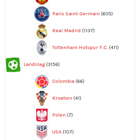
produkte
605
Paris Saint-Germain
605
produkter
1137
Real Madrid
1137
produkter
411
Tottenham Hotspur F.C.
411
produkter
3156
Landslag
3156
produkter
66
Colombia
66
produkter
41
Kroatien
41
produkter
7
Polen
7
produkter
107
USA
107
produkter