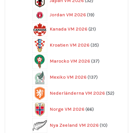
Japan VM 2026
32
produkter
19
Jordan VM 2026
19
produkter
21
Kanada VM 2026
21
produkter
35
Kroatien VM 2026
35
produkter
37
Marocko VM 2026
37
produkter
137
Mexiko VM 2026
137
produkter
52
Nederländerna VM 2026
52
produkte
66
Norge VM 2026
66
produkter
10
Nya Zeeland VM 2026
10
produkter