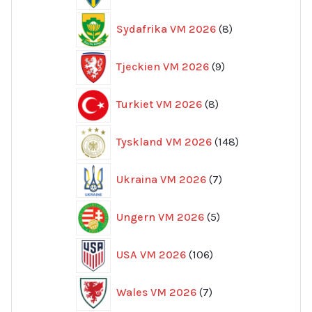
8
Sydafrika VM 2026
8
produkter
9
Tjeckien VM 2026
9
produkter
8
Turkiet VM 2026
8
produkter
148
Tyskland VM 2026
148
produkter
7
Ukraina VM 2026
7
produkter
5
Ungern VM 2026
5
produkter
106
USA VM 2026
106
produkter
7
Wales VM 2026
7
produkter