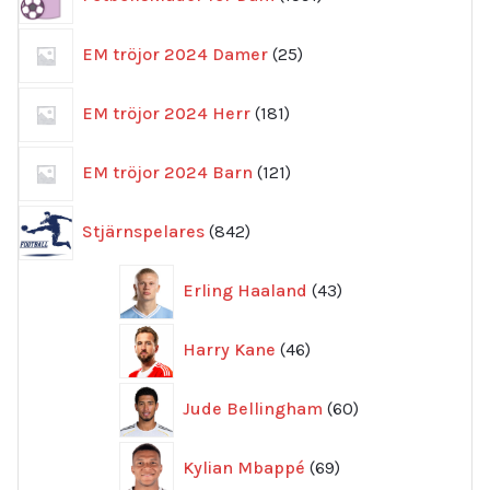
produkter
25
EM tröjor 2024 Damer
25
produkter
181
EM tröjor 2024 Herr
181
produkter
121
EM tröjor 2024 Barn
121
produkter
842
Stjärnspelares
842
produkter
43
Erling Haaland
43
produkter
46
Harry Kane
46
produkter
60
Jude Bellingham
60
produkter
69
Kylian Mbappé
69
produkter