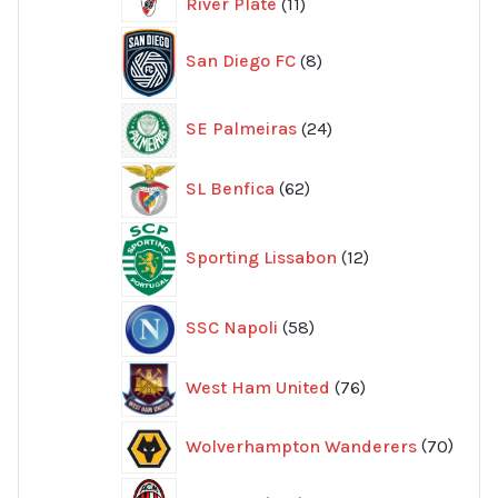
11
River Plate
11
produkter
8
San Diego FC
8
produkter
24
SE Palmeiras
24
produkter
62
SL Benfica
62
produkter
12
Sporting Lissabon
12
produkter
58
SSC Napoli
58
produkter
76
West Ham United
76
produkter
70
Wolverhampton Wanderers
70
produ
356