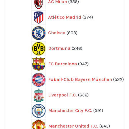
AC Milan
356
produkter
374
Atlético Madrid
374
produkter
603
Chelsea
603
produkter
246
Dortmund
246
produkter
947
FC Barcelona
947
produkter
52
Fuball-Club Bayern München
522
pr
636
Liverpool F.C.
636
produkter
591
Manchester City F.C.
591
produkter
643
Manchester United F.C.
643