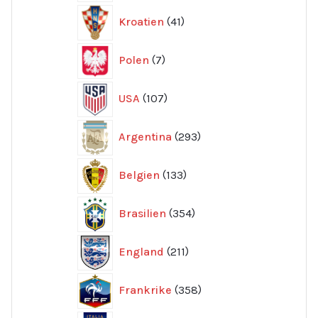
41
Kroatien
41
produkter
7
Polen
7
produkter
107
USA
107
produkter
293
Argentina
293
produkter
133
Belgien
133
produkter
354
Brasilien
354
produkter
211
England
211
produkter
358
Frankrike
358
produkter