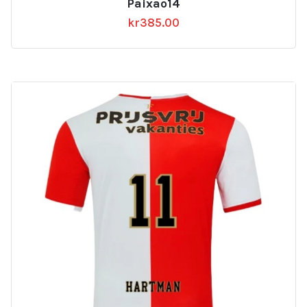
Paixao14
kr
385.00