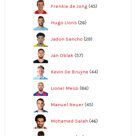
45
Frenkie de Jong
45
produkter
26
Hugo Lloris
26
produkter
29
Jadon Sancho
29
produkter
57
Jan Oblak
57
produkter
44
Kevin De Bruyne
44
produkter
86
Lionel Messi
86
produkter
45
Manuel Neuer
45
produkter
46
Mohamed Salah
46
produkter
32