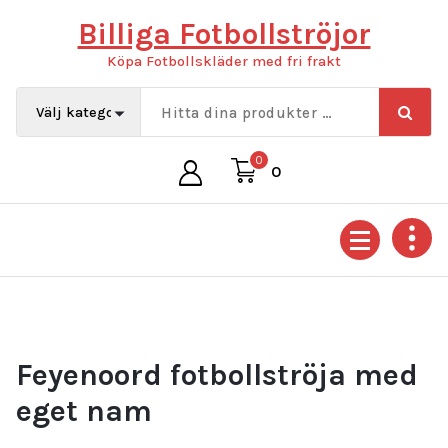
Hoppa
Billiga Fotbollströjor
till
innehåll
Köpa Fotbollskläder med fri frakt
0
0
Feyenoord fotbollströja med
eget nam