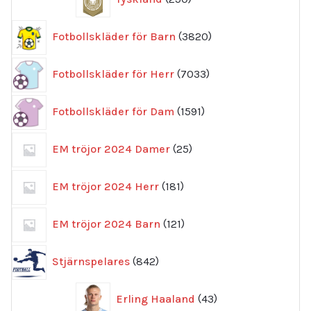
produkter
3820
Fotbollskläder för Barn
3820
produkter
7033
Fotbollskläder för Herr
7033
produkter
1591
Fotbollskläder för Dam
1591
produkter
25
EM tröjor 2024 Damer
25
produkter
181
EM tröjor 2024 Herr
181
produkter
121
EM tröjor 2024 Barn
121
produkter
842
Stjärnspelares
842
produkter
43
Erling Haaland
43
produkter