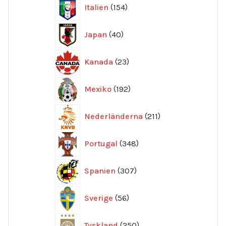
154
Italien
154
produkter
40
Japan
40
produkter
23
Kanada
23
produkter
192
Mexiko
192
produkter
211
Nederländerna
211
produkter
348
Portugal
348
produkter
307
Spanien
307
produkter
56
Sverige
56
produkter
250
Tyskland
250