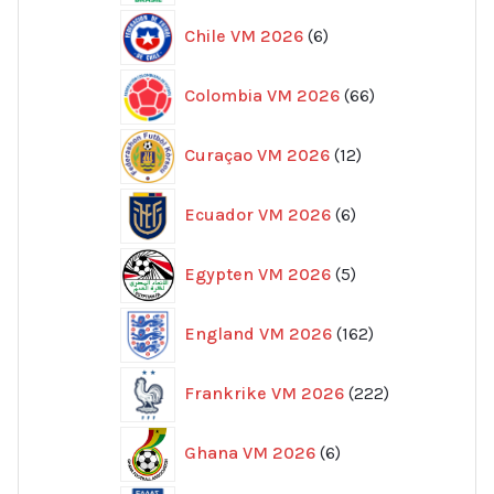
6
Chile VM 2026
6
produkter
66
Colombia VM 2026
66
produkter
12
Curaçao VM 2026
12
produkter
6
Ecuador VM 2026
6
produkter
5
Egypten VM 2026
5
produkter
162
England VM 2026
162
produkter
222
Frankrike VM 2026
222
produkter
6
Ghana VM 2026
6
produkter