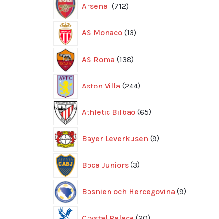
Arsenal
712
produkter
13
AS Monaco
13
produkter
138
AS Roma
138
produkter
244
Aston Villa
244
produkter
65
Athletic Bilbao
65
produkter
9
Bayer Leverkusen
9
produkter
3
Boca Juniors
3
produkter
9
Bosnien och Hercegovina
9
produkte
20
Crystal Palace
20