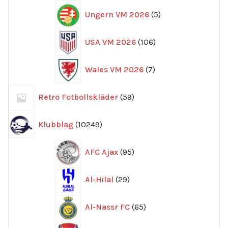
5
Ungern VM 2026
5
produkter
106
USA VM 2026
106
produkter
7
Wales VM 2026
7
produkter
59
Retro Fotbollskläder
59
produkter
10249
Klubblag
10249
produkter
95
AFC Ajax
95
produkter
29
Al-Hilal
29
produkter
65
Al-Nassr FC
65
produkter
712