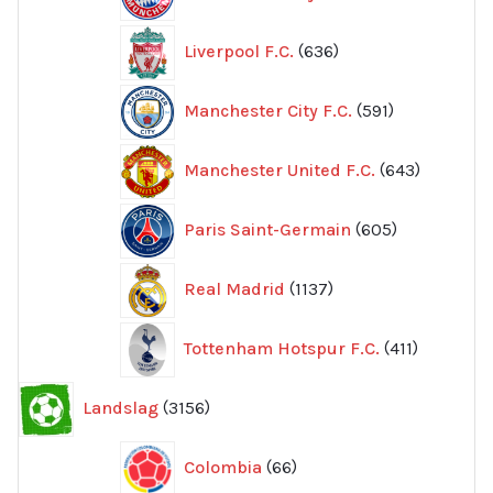
pr
636
Liverpool F.C.
636
produkter
591
Manchester City F.C.
591
produkter
643
Manchester United F.C.
643
produkte
605
Paris Saint-Germain
605
produkter
1137
Real Madrid
1137
produkter
411
Tottenham Hotspur F.C.
411
produkter
3156
Landslag
3156
produkter
66
Colombia
66
produkter