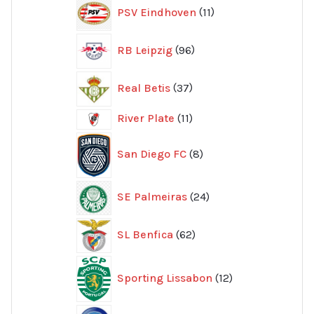
11
PSV Eindhoven
11
produkter
96
RB Leipzig
96
produkter
37
Real Betis
37
produkter
11
River Plate
11
produkter
8
San Diego FC
8
produkter
24
SE Palmeiras
24
produkter
62
SL Benfica
62
produkter
12
Sporting Lissabon
12
produkter
58