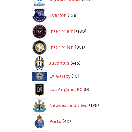
produkter
136
Everton
136
produkter
160
Inter Miami
160
produkter
351
Inter Milan
351
produkter
415
Juventus
415
produkter
10
LA Galaxy
10
produkter
9
Los Angeles FC
9
produkter
126
Newcastle United
126
produkter
40
Porto
40
produkter