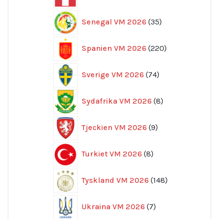
produkter
35
Senegal VM 2026
35
produkter
220
Spanien VM 2026
220
produkter
74
Sverige VM 2026
74
produkter
8
Sydafrika VM 2026
8
produkter
9
Tjeckien VM 2026
9
produkter
8
Turkiet VM 2026
8
produkter
148
Tyskland VM 2026
148
produkter
7
Ukraina VM 2026
7
produkter