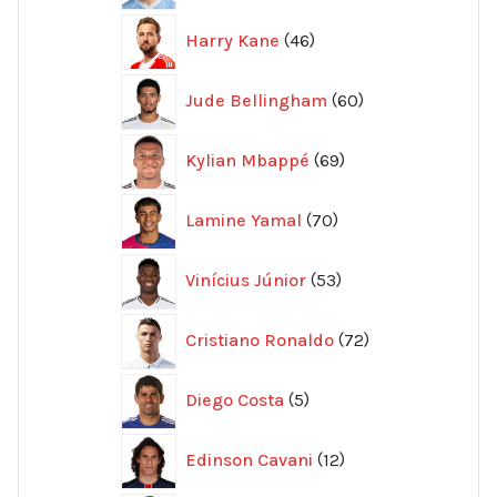
46
Harry Kane
46
produkter
60
Jude Bellingham
60
produkter
69
Kylian Mbappé
69
produkter
70
Lamine Yamal
70
produkter
53
Vinícius Júnior
53
produkter
72
Cristiano Ronaldo
72
produkter
5
Diego Costa
5
produkter
12
Edinson Cavani
12
produkter