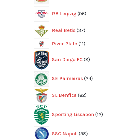
produkter
96
RB Leipzig
96
produkter
37
Real Betis
37
produkter
11
River Plate
11
produkter
8
San Diego FC
8
produkter
24
SE Palmeiras
24
produkter
62
SL Benfica
62
produkter
12
Sporting Lissabon
12
produkter
58
SSC Napoli
58
produkter