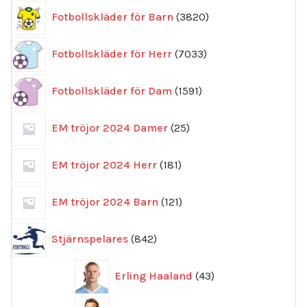
3820
Fotbollskläder för Barn
3820
produkter
7033
Fotbollskläder för Herr
7033
produkter
1591
Fotbollskläder för Dam
1591
produkter
25
EM tröjor 2024 Damer
25
produkter
181
EM tröjor 2024 Herr
181
produkter
121
EM tröjor 2024 Barn
121
produkter
842
Stjärnspelares
842
produkter
43
Erling Haaland
43
produkter
46