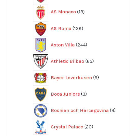
13
AS Monaco
13
produkter
138
AS Roma
138
produkter
244
Aston Villa
244
produkter
65
Athletic Bilbao
65
produkter
9
Bayer Leverkusen
9
produkter
3
Boca Juniors
3
produkter
9
Bosnien och Hercegovina
9
produkte
20
Crystal Palace
20
produkter