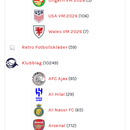
Ungern VM 2026
5
produkter
106
USA VM 2026
106
produkter
7
Wales VM 2026
7
produkter
59
Retro Fotbollskläder
59
produkter
10249
Klubblag
10249
produkter
95
AFC Ajax
95
produkter
29
Al-Hilal
29
produkter
65
Al-Nassr FC
65
produkter
712
Arsenal
712
produkter