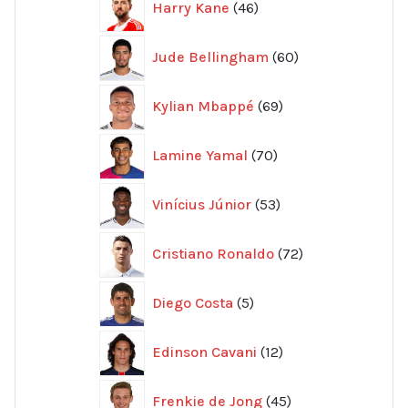
Harry Kane
46
produkter
60
Jude Bellingham
60
produkter
69
Kylian Mbappé
69
produkter
70
Lamine Yamal
70
produkter
53
Vinícius Júnior
53
produkter
72
Cristiano Ronaldo
72
produkter
5
Diego Costa
5
produkter
12
Edinson Cavani
12
produkter
45
Frenkie de Jong
45