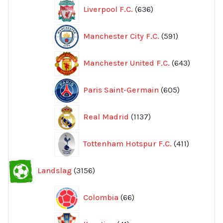
636
Liverpool F.C.
636
produkter
591
Manchester City F.C.
591
produkter
643
Manchester United F.C.
643
produkte
605
Paris Saint-Germain
605
produkter
1137
Real Madrid
1137
produkter
411
Tottenham Hotspur F.C.
411
produkter
3156
Landslag
3156
produkter
66
Colombia
66
produkter
41