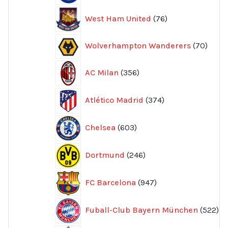
76
West Ham United
76
produkter
70
Wolverhampton Wanderers
70
produ
356
AC Milan
356
produkter
374
Atlético Madrid
374
produkter
603
Chelsea
603
produkter
246
Dortmund
246
produkter
947
FC Barcelona
947
produkter
52
Fuball-Club Bayern München
522
pr