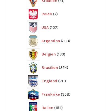
Kroatien
41
produkter
7
Polen
7
produkter
107
USA
107
produkter
293
Argentina
293
produkter
133
Belgien
133
produkter
354
Brasilien
354
produkter
211
England
211
produkter
358
Frankrike
358
produkter
154
Italien
154
produkter