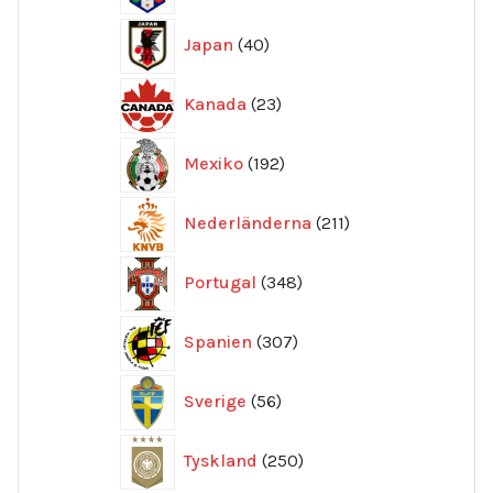
40
Japan
40
produkter
23
Kanada
23
produkter
192
Mexiko
192
produkter
211
Nederländerna
211
produkter
348
Portugal
348
produkter
307
Spanien
307
produkter
56
Sverige
56
produkter
250
Tyskland
250
produkter