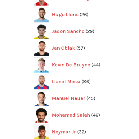
produkter
26
Hugo Lloris
26
produkter
29
Jadon Sancho
29
produkter
57
Jan Oblak
57
produkter
44
Kevin De Bruyne
44
produkter
86
Lionel Messi
86
produkter
45
Manuel Neuer
45
produkter
46
Mohamed Salah
46
produkter
32
Neymar Jr
32
produkter