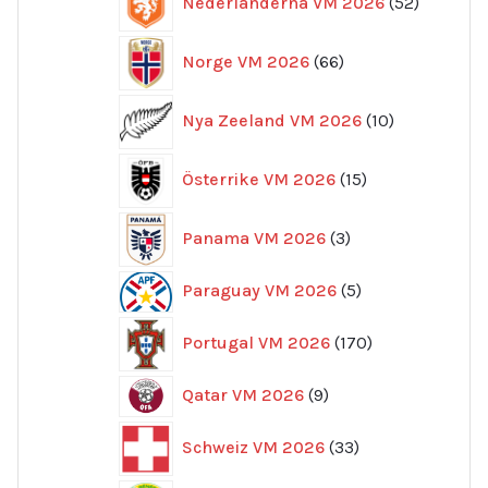
Nederländerna VM 2026
52
produkte
66
Norge VM 2026
66
produkter
10
Nya Zeeland VM 2026
10
produkter
15
Österrike VM 2026
15
produkter
3
Panama VM 2026
3
produkter
5
Paraguay VM 2026
5
produkter
170
Portugal VM 2026
170
produkter
9
Qatar VM 2026
9
produkter
33
Schweiz VM 2026
33
produkter