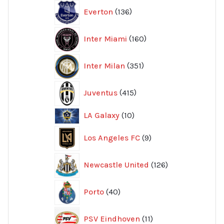
136
Everton
136
produkter
160
Inter Miami
160
produkter
351
Inter Milan
351
produkter
415
Juventus
415
produkter
10
LA Galaxy
10
produkter
9
Los Angeles FC
9
produkter
126
Newcastle United
126
produkter
40
Porto
40
produkter
11
PSV Eindhoven
11