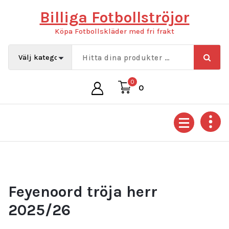
Hoppa
Billiga Fotbollströjor
till
innehåll
Köpa Fotbollskläder med fri frakt
0
0
Feyenoord tröja herr
2025/26