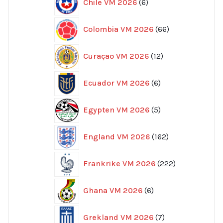
Chile VM 2026
6
produkter
66
Colombia VM 2026
66
produkter
12
Curaçao VM 2026
12
produkter
6
Ecuador VM 2026
6
produkter
5
Egypten VM 2026
5
produkter
162
England VM 2026
162
produkter
222
Frankrike VM 2026
222
produkter
6
Ghana VM 2026
6
produkter
7
Grekland VM 2026
7
produkter