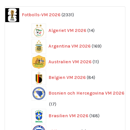
2331
Fotbolls-VM 2026
2331
produkter
14
Algeriet VM 2026
14
produkter
169
Argentina VM 2026
169
produkter
11
Australien VM 2026
11
produkter
84
Belgien VM 2026
84
produkter
Bosnien och Hercegovina VM 2026
17
17
produkter
168
Brasilien VM 2026
168
produkter
6