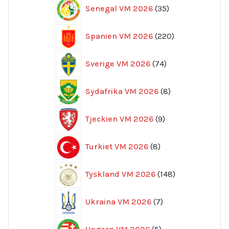
35
Senegal VM 2026
35
produkter
220
Spanien VM 2026
220
produkter
74
Sverige VM 2026
74
produkter
8
Sydafrika VM 2026
8
produkter
9
Tjeckien VM 2026
9
produkter
8
Turkiet VM 2026
8
produkter
148
Tyskland VM 2026
148
produkter
7
Ukraina VM 2026
7
produkter
5