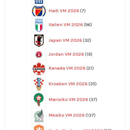
7
Haiti VM 2026
7
produkter
96
Italien VM 2026
96
produkter
32
Japan VM 2026
32
produkter
19
Jordan VM 2026
19
produkter
21
Kanada VM 2026
21
produkter
35
Kroatien VM 2026
35
produkter
37
Marocko VM 2026
37
produkter
137
Mexiko VM 2026
137
produkter
52