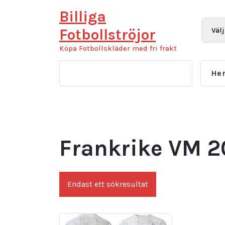
Hoppa
Billiga
till
innehåll
Fotbollströjor
Köpa Fotbollskläder med fri frakt
He
Frankrike VM 2
Endast ett sökresultat