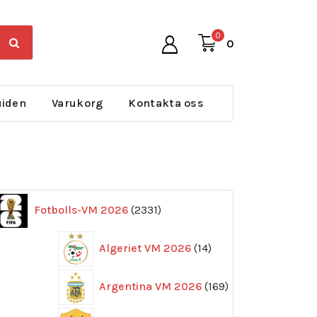
0
0
uiden
Varukorg
Kontakta oss
2331
Fotbolls-VM 2026
2331
produkter
14
Algeriet VM 2026
14
produkter
169
Argentina VM 2026
169
produkter
11