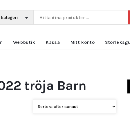
m
Webbutik
Kassa
Mitt konto
Storleksg
022 tröja Barn