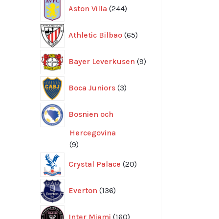
244
Aston Villa
244
produkter
65
Athletic Bilbao
65
produkter
9
Bayer Leverkusen
9
produkter
3
Boca Juniors
3
produkter
Bosnien och
Hercegovina
9
9
produkter
20
Crystal Palace
20
produkter
136
Everton
136
produkter
160
Inter Miami
160