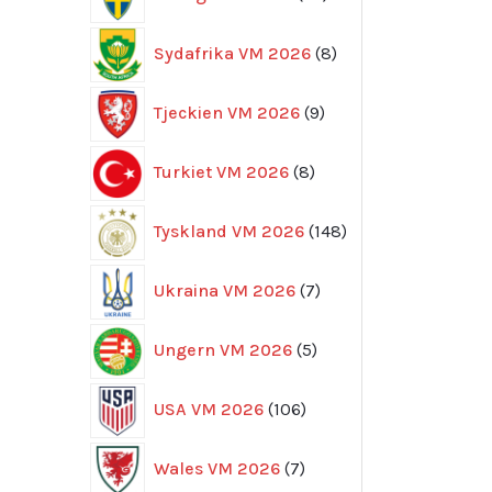
produkter
8
Sydafrika VM 2026
8
produkter
9
Tjeckien VM 2026
9
produkter
8
Turkiet VM 2026
8
produkter
148
Tyskland VM 2026
148
produkter
7
Ukraina VM 2026
7
produkter
5
Ungern VM 2026
5
produkter
106
USA VM 2026
106
produkter
7
Wales VM 2026
7
produkter