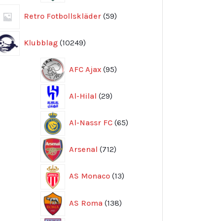
59
Retro Fotbollskläder
59
produkter
10249
Klubblag
10249
produkter
95
AFC Ajax
95
produkter
29
Al-Hilal
29
produkter
65
Al-Nassr FC
65
produkter
712
Arsenal
712
produkter
13
AS Monaco
13
produkter
138
AS Roma
138
produkter