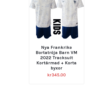
Nya Frankrike
Bortatröja Barn VM
2022 Tracksuit
Kortärmad + Korta
byxor
kr
345.00