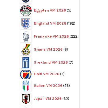
5
Egypten VM 2026
5
produkter
162
England VM 2026
162
produkter
222
Frankrike VM 2026
222
produkter
6
Ghana VM 2026
6
produkter
7
Grekland VM 2026
7
produkter
7
Haiti VM 2026
7
produkter
96
Italien VM 2026
96
produkter
32
Japan VM 2026
32
produkter