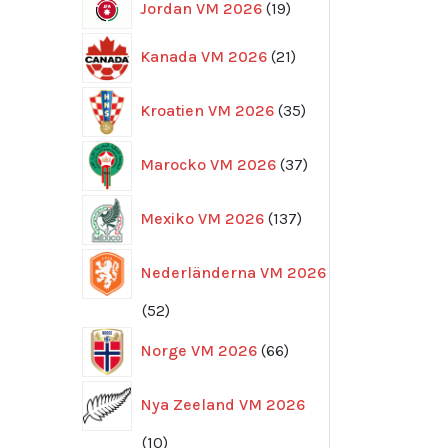
19
Jordan VM 2026
19
produkter
21
Kanada VM 2026
21
produkter
35
Kroatien VM 2026
35
produkter
37
Marocko VM 2026
37
produkter
137
Mexiko VM 2026
137
produkter
Nederländerna VM 2026
52
52
produkter
66
Norge VM 2026
66
produkter
Nya Zeeland VM 2026
10
10