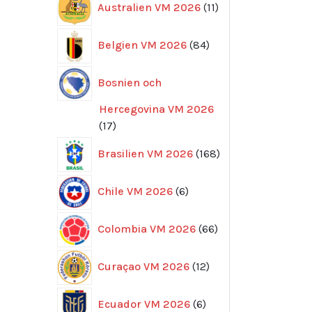
Australien VM 2026
11
produkter
84
Belgien VM 2026
84
produkter
Bosnien och
Hercegovina VM 2026
17
17
produkter
168
Brasilien VM 2026
168
produkter
6
Chile VM 2026
6
produkter
66
Colombia VM 2026
66
produkter
12
Curaçao VM 2026
12
produkter
6
Ecuador VM 2026
6
produkter