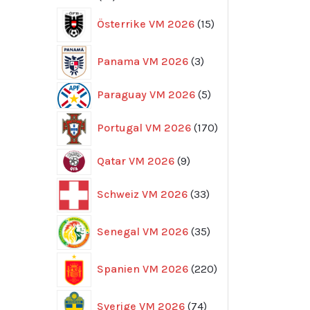
produkter
15
Österrike VM 2026
15
produkter
3
Panama VM 2026
3
produkter
5
Paraguay VM 2026
5
produkter
170
Portugal VM 2026
170
produkter
9
Qatar VM 2026
9
produkter
33
Schweiz VM 2026
33
produkter
35
Senegal VM 2026
35
produkter
220
Spanien VM 2026
220
produkter
74
Sverige VM 2026
74