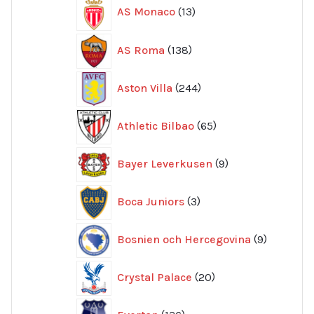
13
AS Monaco
13
produkter
138
AS Roma
138
produkter
244
Aston Villa
244
produkter
65
Athletic Bilbao
65
produkter
9
Bayer Leverkusen
9
produkter
3
Boca Juniors
3
produkter
9
Bosnien och Hercegovina
9
produkte
20
Crystal Palace
20
produkter
136