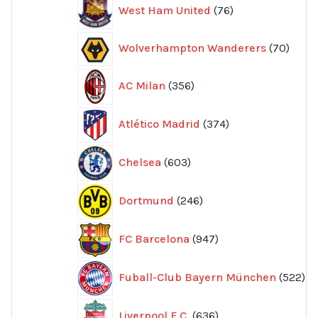
76
West Ham United
76
produkter
70
Wolverhampton Wanderers
70
produ
356
AC Milan
356
produkter
374
Atlético Madrid
374
produkter
603
Chelsea
603
produkter
246
Dortmund
246
produkter
947
FC Barcelona
947
produkter
52
Fuball-Club Bayern München
522
pr
636
Liverpool F.C.
636