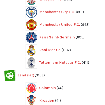
produkter
591
Manchester City F.C.
591
produkter
643
Manchester United F.C.
643
produkte
605
Paris Saint-Germain
605
produkter
1137
Real Madrid
1137
produkter
411
Tottenham Hotspur F.C.
411
produkter
3156
Landslag
3156
produkter
66
Colombia
66
produkter
41
Kroatien
41
produkter