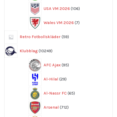
106
USA VM 2026
106
produkter
7
Wales VM 2026
7
produkter
59
Retro Fotbollskläder
59
produkter
10249
Klubblag
10249
produkter
95
AFC Ajax
95
produkter
29
Al-Hilal
29
produkter
65
Al-Nassr FC
65
produkter
712
Arsenal
712
produkter