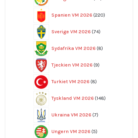
produkter
220
Spanien VM 2026
220
produkter
74
Sverige VM 2026
74
produkter
8
Sydafrika VM 2026
8
produkter
9
Tjeckien VM 2026
9
produkter
8
Turkiet VM 2026
8
produkter
148
Tyskland VM 2026
148
produkter
7
Ukraina VM 2026
7
produkter
5
Ungern VM 2026
5
produkter