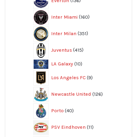
Everton
136
produkter
160
Inter Miami
160
produkter
351
Inter Milan
351
produkter
415
Juventus
415
produkter
10
LA Galaxy
10
produkter
9
Los Angeles FC
9
produkter
126
Newcastle United
126
produkter
40
Porto
40
produkter
11
PSV Eindhoven
11
produkter