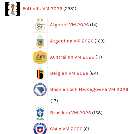
2331
Fotbolls-VM 2026
2331
produkter
14
Algeriet VM 2026
14
produkter
169
Argentina VM 2026
169
produkter
11
Australien VM 2026
11
produkter
84
Belgien VM 2026
84
produkter
Bosnien och Hercegovina VM 2026
17
17
produkter
168
Brasilien VM 2026
168
produkter
6
Chile VM 2026
6
produkter