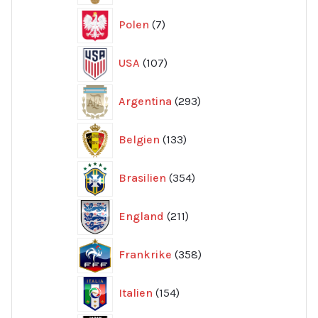
7
Polen
7
produkter
107
USA
107
produkter
293
Argentina
293
produkter
133
Belgien
133
produkter
354
Brasilien
354
produkter
211
England
211
produkter
358
Frankrike
358
produkter
154
Italien
154
produkter