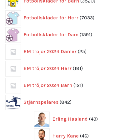
Fotbollskläder för Barn
3820
produkter
7033
Fotbollskläder för Herr
7033
produkter
1591
Fotbollskläder för Dam
1591
produkter
25
EM tröjor 2024 Damer
25
produkter
181
EM tröjor 2024 Herr
181
produkter
121
EM tröjor 2024 Barn
121
produkter
842
Stjärnspelares
842
produkter
43
Erling Haaland
43
produkter
46
Harry Kane
46
produkter