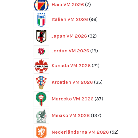
7
Haiti VM 2026
7
produkter
96
Italien VM 2026
96
produkter
32
Japan VM 2026
32
produkter
19
Jordan VM 2026
19
produkter
21
Kanada VM 2026
21
produkter
35
Kroatien VM 2026
35
produkter
37
Marocko VM 2026
37
produkter
137
Mexiko VM 2026
137
produkter
52
Nederländerna VM 2026
52
produkte