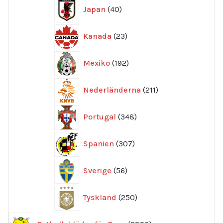
40
Japan
40
produkter
23
Kanada
23
produkter
192
Mexiko
192
produkter
211
Nederländerna
211
produkter
348
Portugal
348
produkter
307
Spanien
307
produkter
56
Sverige
56
produkter
250
Tyskland
250
produkter
3820