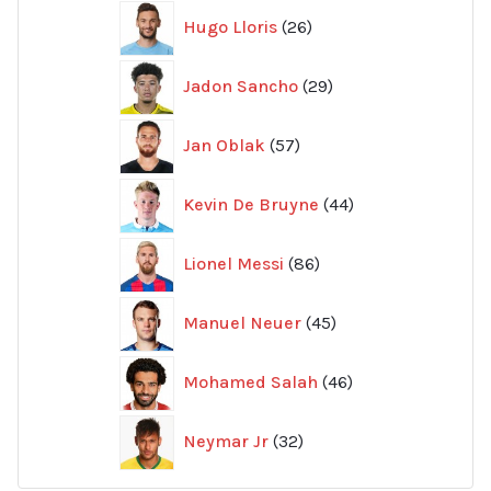
26
Hugo Lloris
26
produkter
29
Jadon Sancho
29
produkter
57
Jan Oblak
57
produkter
44
Kevin De Bruyne
44
produkter
86
Lionel Messi
86
produkter
45
Manuel Neuer
45
produkter
46
Mohamed Salah
46
produkter
32
Neymar Jr
32
produkter