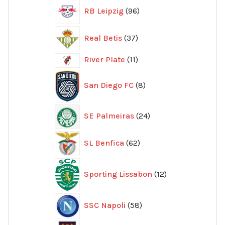
96
RB Leipzig
96
produkter
37
Real Betis
37
produkter
11
River Plate
11
produkter
8
San Diego FC
8
produkter
24
SE Palmeiras
24
produkter
62
SL Benfica
62
produkter
12
Sporting Lissabon
12
produkter
58
SSC Napoli
58
produkter