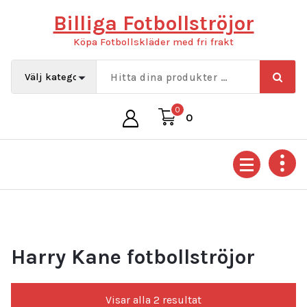
Hoppa
Billiga Fotbollströjor
till
innehåll
Köpa Fotbollskläder med fri frakt
0
0
Harry Kane fotbollströjor
Sortera
Visar alla 2 resultat