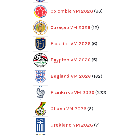
66
Colombia VM 2026
66
produkter
12
Curaçao VM 2026
12
produkter
6
Ecuador VM 2026
6
produkter
5
Egypten VM 2026
5
produkter
162
England VM 2026
162
produkter
222
Frankrike VM 2026
222
produkter
6
Ghana VM 2026
6
produkter
7
Grekland VM 2026
7
produkter