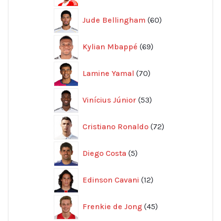
60
Jude Bellingham
60
produkter
69
Kylian Mbappé
69
produkter
70
Lamine Yamal
70
produkter
53
Vinícius Júnior
53
produkter
72
Cristiano Ronaldo
72
produkter
5
Diego Costa
5
produkter
12
Edinson Cavani
12
produkter
45
Frenkie de Jong
45
produkter