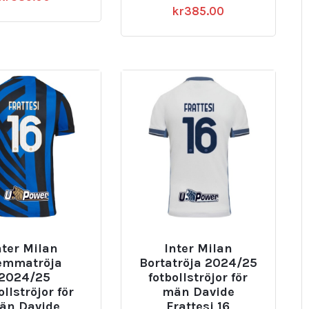
kr
385.00
nter Milan
Inter Milan
emmatröja
Bortatröja 2024/25
2024/25
fotbollströjor för
ollströjor för
män Davide
än Davide
Frattesi 16