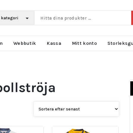
m
Webbutik
Kassa
Mitt konto
Storleksg
bollströja