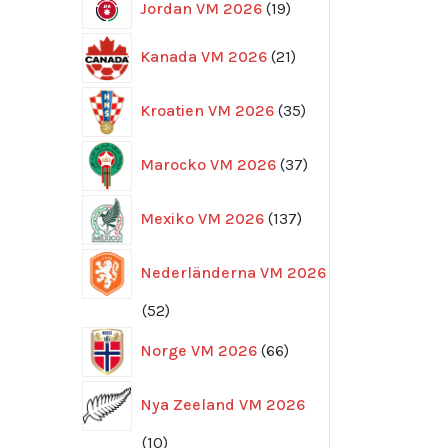
19
Jordan VM 2026
19
produkter
21
Kanada VM 2026
21
produkter
35
Kroatien VM 2026
35
produkter
37
Marocko VM 2026
37
produkter
137
Mexiko VM 2026
137
produkter
Nederländerna VM 2026
52
52
produkter
66
Norge VM 2026
66
produkter
Nya Zeeland VM 2026
10
10