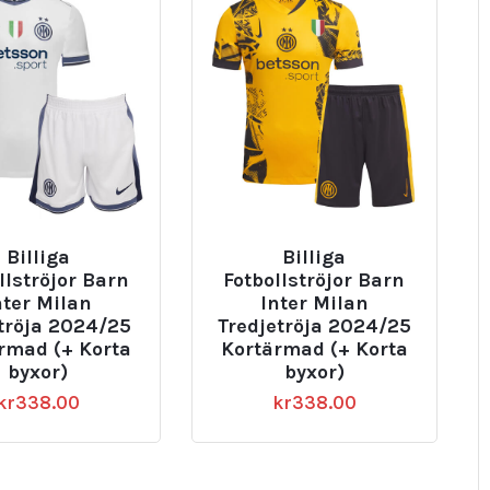
Billiga
Billiga
llströjor Barn
Fotbollströjor Barn
nter Milan
Inter Milan
tröja 2024/25
Tredjetröja 2024/25
rmad (+ Korta
Kortärmad (+ Korta
byxor)
byxor)
kr
338.00
kr
338.00