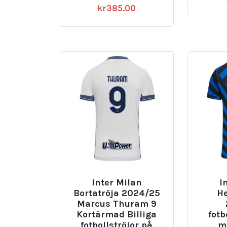
kr
385.00
Inter Milan
I
Bortatröja 2024/25
H
Marcus Thuram 9
Kortärmad Billiga
fotb
fotbollströjor på
m