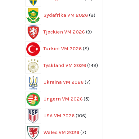
produkter
8
Sydafrika VM 2026
8
produkter
9
Tjeckien VM 2026
9
produkter
8
Turkiet VM 2026
8
produkter
148
Tyskland VM 2026
148
produkter
7
Ukraina VM 2026
7
produkter
5
Ungern VM 2026
5
produkter
106
USA VM 2026
106
produkter
7
Wales VM 2026
7
produkter