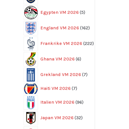
5
Egypten VM 2026
5
produkter
162
England VM 2026
162
produkter
222
Frankrike VM 2026
222
produkter
6
Ghana VM 2026
6
produkter
7
Grekland VM 2026
7
produkter
7
Haiti VM 2026
7
produkter
96
Italien VM 2026
96
produkter
32
Japan VM 2026
32
produkter