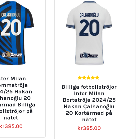
nter Milan
4.67
emmatröja
Billiga fotbollströjor
av 5
4/25 Hakan
Inter Milan
lhanoğlu 20
Bortatröja 2024/25
ärmad Billiga
Hakan Çalhanoğlu
ollströjor på
20 Kortärmad på
nätet
nätet
kr
385.00
kr
385.00