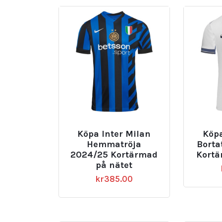
Köpa Inter Milan
Köpa
Hemmatröja
Borta
2024/25 Kortärmad
Kortä
på nätet
kr
385.00