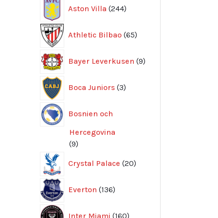
244
Aston Villa
244
produkter
65
Athletic Bilbao
65
produkter
9
Bayer Leverkusen
9
produkter
3
Boca Juniors
3
produkter
Bosnien och
Hercegovina
9
9
produkter
20
Crystal Palace
20
produkter
136
Everton
136
produkter
160
Inter Miami
160