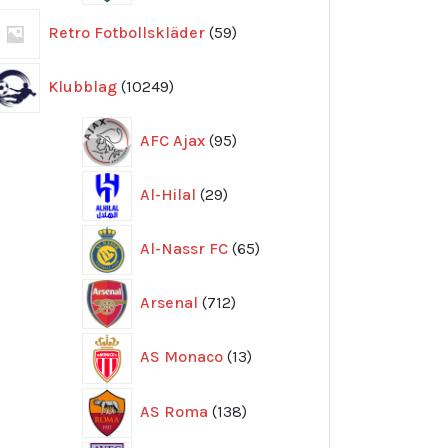
59
Retro Fotbollskläder
59
produkter
10249
Klubblag
10249
produkter
95
AFC Ajax
95
produkter
29
Al-Hilal
29
produkter
65
Al-Nassr FC
65
produkter
712
Arsenal
712
produkter
13
AS Monaco
13
produkter
138
AS Roma
138
produkter