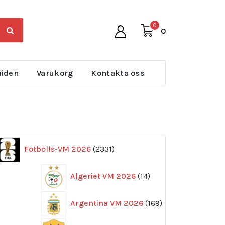
0
0
uiden
Varukorg
Kontakta oss
2331
Fotbolls-VM 2026
2331
produkter
14
Algeriet VM 2026
14
produkter
169
Argentina VM 2026
169
produkter
11