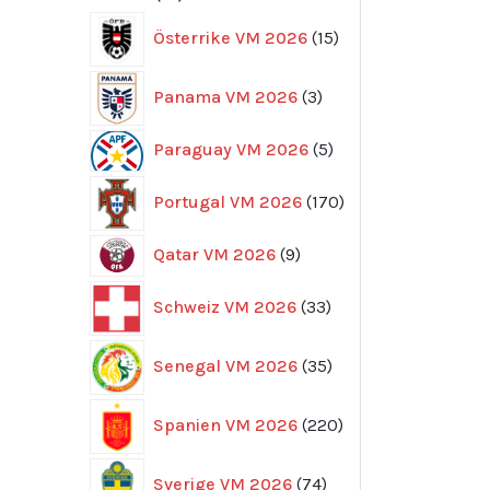
produkter
15
Österrike VM 2026
15
produkter
3
Panama VM 2026
3
produkter
5
Paraguay VM 2026
5
produkter
170
Portugal VM 2026
170
produkter
9
Qatar VM 2026
9
produkter
33
Schweiz VM 2026
33
produkter
35
Senegal VM 2026
35
produkter
220
Spanien VM 2026
220
produkter
74
Sverige VM 2026
74