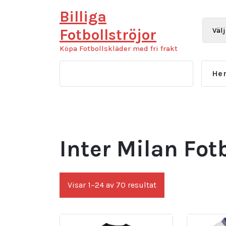
Hoppa
Billiga
till
innehåll
Fotbollströjor
Köpa Fotbollskläder med fri frakt
He
Inter Milan Fot
Sortera
Visar 1–24 av 70 resultat
efter
senaste