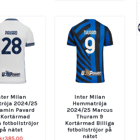
nter Milan
Inter Milan
tröja 2024/25
Hemmatröja
amin Pavard
2024/25 Marcus
 Kortärmad
Thuram 9
a fotbollströjor
Kortärmad Billiga
på nätet
fotbollströjor på
nätet
kr
385.00