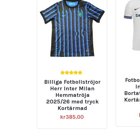
5.00
Fotbo
Billiga Fotbollströjor
av 5
I
Herr Inter Milan
Borta
Hemmatröja
Kortä
2025/26 med tryck
Kortärmad
kr
385.00