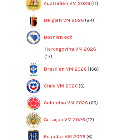
Australien VM 2026
11
produkter
84
Belgien VM 2026
84
produkter
Bosnien och
Hercegovina VM 2026
17
17
produkter
168
Brasilien VM 2026
168
produkter
6
Chile VM 2026
6
produkter
66
Colombia VM 2026
66
produkter
12
Curaçao VM 2026
12
produkter
6
Ecuador VM 2026
6
produkter