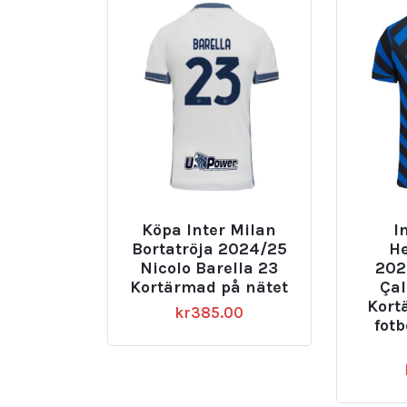
Köpa Inter Milan
I
Bortatröja 2024/25
H
Nicolo Barella 23
202
Kortärmad på nätet
Ça
Kort
kr
385.00
fotb